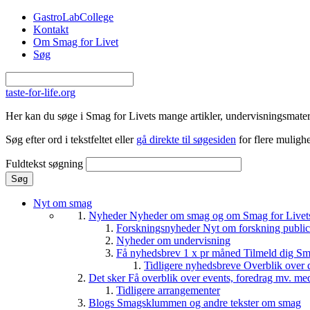
Gå til hovedindhold
GastroLabCollege
Kontakt
Om Smag for Livet
Søg
taste-for-life.org
Her kan du søge i Smag for Livets mange artikler, undervisningsmateri
Søg efter ord i tekstfeltet eller
gå direkte til søgesiden
for flere mulighe
Fuldtekst søgning
Nyt om smag
Nyheder
Nyheder om smag og om Smag for Livets 
Forskningsnyheder
Nyt om forskning public
Nyheder om undervisning
Få nyhedsbrev 1 x pr måned
Tilmeld dig Sm
Tidligere nyhedsbreve
Overblik over 
Det sker
Få overblik over events, foredrag mv. me
Tidligere arrangementer
Blogs
Smagsklummen og andre tekster om smag