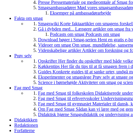
Presse
Pressemateriale og medieomtale af Smag fo
Smagsambassadører
Mød vores smagsambassadører
Eksemper på ambassadørarbejde
Fakta om smag
Smagswiki
Korte faktaartikler om smagens forskel
Gå i dybden med...
Længere artikler om smag fra v
Podcasts om smag
Podcasts om smag
Download bøger i Smag-serien
Hent en gratis e-bo
Videoer om smag
Om smag, mundfølelse, sanserne, 
Videnskabelige artikler
Artikler om forskning og f
Prøv selv
Opskrifter
Her finder du opskrifter med både vel
Køkkentips
Her får du tips til at få smagen frem i
Guides
Konkrete guides til at sanke urter, undgå 
Eksperimenter og smagslege
Prøv selv at smage o
Science i børnehøjde
Aktiviteter om smag og scie
Fag med Smag
Fag med Smag til folkeskolen
Didaktiserede underv
Fag med Smag til erhvervsskoler
Undervisningsmate
Fag med Smag til gymnasiet
Materialer til dansk,
Om Fag med Smag
Sådan kan vi lære med og gen
Didaktisk hjørne
Smagsdidaktik og undervisning a
Didaktikken
Redaktionen
Forfatterne