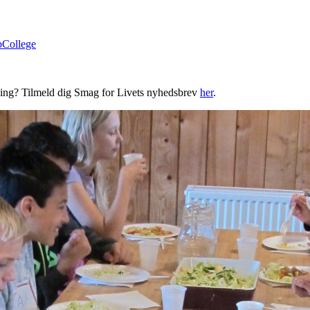
bCollege
ning? Tilmeld dig Smag for Livets nyhedsbrev
her
.