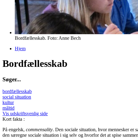
Bordfællesskab. Foto: Anne Bech
Hjem
Du er her
Bordfællesskab
S
ø
g
e
r
.
.
.
bordfællesskab
social situation
kultur
måltid
Vis udskriftsvenlig side
Kort fakta
:
På engelsk,
commensality
. Den sociale situation, hvor mennesker er 
den særegne sociale situation i sig selv og hvorfor det at spise sammen