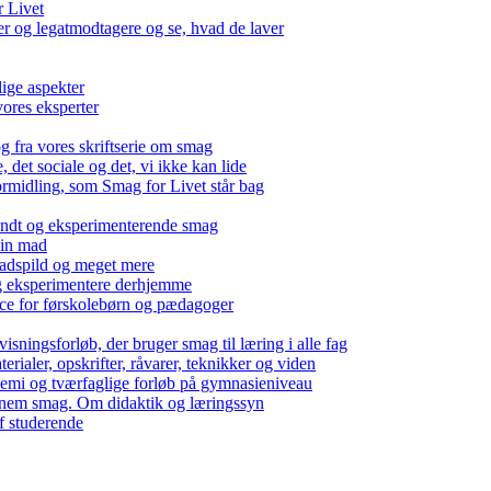
r Livet
 og legatmodtagere og se, hvad de laver
lige aspekter
ores eksperter
g fra vores skriftserie om smag
det sociale og det, vi ikke kan lide
ormidling, som Smag for Livet står bag
kendt og eksperimenterende smag
 din mad
madspild og meget mere
g eksperimentere derhjemme
nce for førskolebørn og pædagoger
isningsforløb, der bruger smag til læring i alle fag
rialer, opskrifter, råvarer, teknikker og viden
 kemi og tværfaglige forløb på gymnasieniveau
nem smag. Om didaktik og læringssyn
f studerende