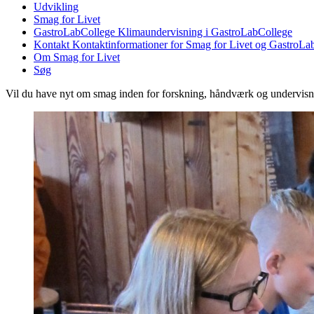
Udvikling
Smag for Livet
GastroLabCollege
Klimaundervisning i GastroLabCollege
Kontakt
Kontaktinformationer for Smag for Livet og GastroLa
Om Smag for Livet
Søg
Vil du have nyt om smag inden for forskning, håndværk og undervis