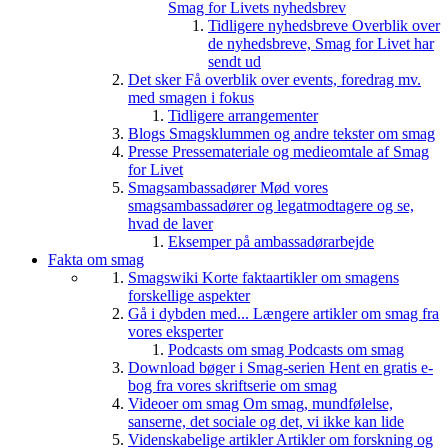
Smag for Livets nyhedsbrev
Tidligere nyhedsbreve
Overblik over
de nyhedsbreve, Smag for Livet har
sendt ud
Det sker
Få overblik over events, foredrag mv.
med smagen i fokus
Tidligere arrangementer
Blogs
Smagsklummen og andre tekster om smag
Presse
Pressemateriale og medieomtale af Smag
for Livet
Smagsambassadører
Mød vores
smagsambassadører og legatmodtagere og se,
hvad de laver
Eksemper på ambassadørarbejde
Fakta om smag
Smagswiki
Korte faktaartikler om smagens
forskellige aspekter
Gå i dybden med...
Længere artikler om smag fra
vores eksperter
Podcasts om smag
Podcasts om smag
Download bøger i Smag-serien
Hent en gratis e-
bog fra vores skriftserie om smag
Videoer om smag
Om smag, mundfølelse,
sanserne, det sociale og det, vi ikke kan lide
Videnskabelige artikler
Artikler om forskning og