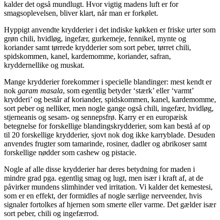
kalder det også mundlugt. Hvor vigtig madens luft er for
smagsoplevelsen, bliver klart, når man er forkølet.
Hyppigt anvendte krydderier i det indiske køkken er friske urter som
grøn chili, hvidløg, ingefær, gurkemeje, fennikel, mynte og
koriander samt tørrede krydderier som sort peber, tørret chili,
spidskommen, kanel, kardemomme, koriander, safran,
kryddernellike og muskat.
Mange krydderier forekommer i specielle blandinger: mest kendt er
nok
garam masala
, som egentlig betyder ‘stærk’ eller ‘varmt’
krydderi’ og består af koriander, spidskommen, kanel, kardemomme,
sort peber og nelliker, men nogle gange også chili, ingefær, hvidløg,
stjerneanis og sesam- og sennepsfrø. Karry er en europæisk
betegnelse for forskellige blandingskrydderier, som kan bestå af op
til 20 forskellige krydderier, sjovt nok dog ikke karryblade. Desuden
anvendes frugter som tamarinde, rosiner, dadler og abrikoser samt
forskellige nødder som cashew og pistacie.
Nogle af alle disse krydderier har deres betydning for maden i
mindre grad pga. egentlig smag og lugt, men især i kraft af, at de
påvirker mundens slimhinder ved irritation. Vi kalder det kemestesi,
som er en effekt, der formidles af nogle særlige nerveender, hvis
signaler fortolkes af hjernen som smerte eller varme. Det gælder især
sort peber, chili og ingefærrod.