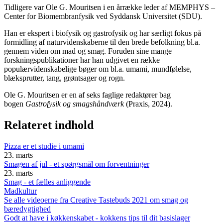
Tidligere var Ole G. Mouritsen i en årrække leder af MEMPHYS –
Center for Biomembranfysik ved Syddansk Universitet (SDU).
Han er ekspert i biofysik og gastrofysik og har særligt fokus på
formidling af naturvidenskaberne til den brede befolkning bl.a.
gennem viden om mad og smag. Foruden sine mange
forskningspublikationer har han udgivet en række
populærvidenskabelige bøger om bl.a. umami, mundfølelse,
blæksprutter, tang, grøntsager og rogn.
Ole G. Mouritsen er en af seks faglige redaktører bag
bogen
Gastrofysik og smagshåndværk
(Praxis, 2024).
Relateret indhold
Pizza er et studie i umami
23. marts
Smagen af jul - et spørgsmål om forventninger
23. marts
Smag - et fælles anliggende
Madkultur
Se alle videoerne fra Creative Tastebuds 2021 om smag og
bæredygtighed
Godt at have i køkkenskabet - kokkens tips til dit basislager