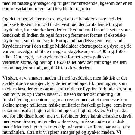
med en masse grøntsager og frugter fremtrædende, ligesom der er en
enorm variation brugen af i krydderier og urter.
Og det er her, vi nærmer os noget af det karakteristiske ved det
indiske køkken i forhold til det vestlige: den omfattende brug af
krydderier, især stærke krydderier i Sydindien. Historisk set er vores
kendskab til Indien da også først og fremmest formet af eksotiske
krydderier, som fandt vej til Europa ad handelsvejene over land.
Krydderier var i den tidlige Middelalder eftertragtede og dyre, og de
var en hovedgrund til de mange opdagelsesrejer i 1400- og 1500-
tallet. Om noget, har krydderierne formet vores politiske
verdenshistorie, og helt op i 1600-tallet blev der ført krige mellem
kolonimagter om adgang til Østens krydderier.
Vi siger, at vi smager maden til med krydderier, men faktisk er det
sjældent selve smagen, krydderierne bidrager til, men lugten, som
skyldes krydderiernes aromastoffer, der er flygtige forbindelser, som
kan hvirvles op i vores næsen. I næsen sidder der omkring 400
forskellige lugtreceptorer, og man regner med, at et menneske kan
skelne mange millioner, måske milliarder forskellige lugte, som hver
er sammensat af lugten af blandinger af lugtmolekyler. Vi har ikke
ord for alle disse lugte, men vi forbinder deres karakteristiske udtryk
med visse råvarer, retter eller oplevelser, - måske lugten af indisk
mad? Madens lugt er især tydelig, når aromastofferne når næsen fra
mundhulen, altså når vi spiser, smager på og synker maden. Vi