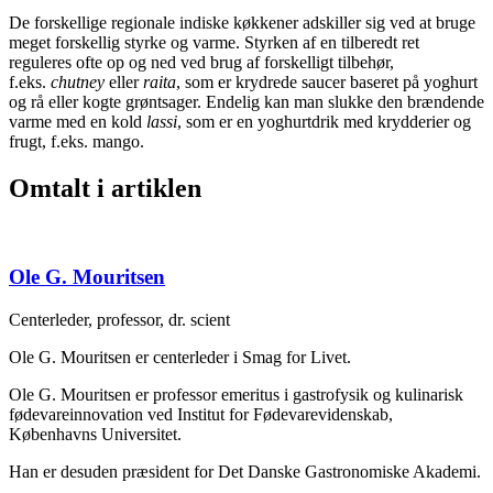
De forskellige regionale indiske køkkener adskiller sig ved at bruge
meget forskellig styrke og varme. Styrken af en tilberedt ret
reguleres ofte op og ned ved brug af forskelligt tilbehør,
f.eks.
chutney
eller
raita
, som er krydrede saucer baseret på yoghurt
og rå eller kogte grøntsager. Endelig kan man slukke den brændende
varme med en kold
lassi
, som er en yoghurtdrik med krydderier og
frugt, f.eks. mango.
Omtalt i artiklen
Ole G. Mouritsen
Centerleder, professor, dr. scient
Ole G. Mouritsen er centerleder i Smag for Livet.
Ole G. Mouritsen er professor emeritus i gastrofysik og kulinarisk
fødevareinnovation ved Institut for Fødevarevidenskab,
Københavns Universitet.
Han er desuden præsident for Det Danske Gastronomiske Akademi.