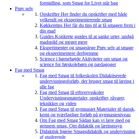
formidling, som Smag for Livet står bag
Prøv selv
Opskrifter
Her finder du opskrifter med både
velkendt og eksperimenterende smag
Køkkentips
Her får du tips til at få smagen frem i
din mad
Guides
Konkrete guides til at sanke urter, undgå
madspild og meget mere
Eksperimenter og smagslege
Prøv selv at smage
og eksperimentere derhjemme
Science i børnehøjde
Aktiviteter om smag og
science for førskolebørn og pædagoger
Fag med Smag
Fag med Smag til folkeskolen
Didaktiserede
undervisningsforløb, der bruger smag til læring i
alle fag
Fag med Smag til erhvervsskoler
Undervisningsmaterialer, opskrifter, råvarer,
teknikker og viden
Fag med Smag til gymnasiet
Materialer til dansk,
kemi og tværfaglige forløb på gymnasieniveau
Om Fag med Smag
Sådan kan vi lære med og
gennem smag. Om didaktik og læringssyn
Didaktisk hjørne
Smagsdidaktik og undervisning
af studerende