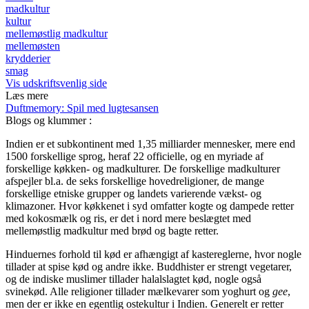
madkultur
kultur
mellemøstlig madkultur
mellemøsten
krydderier
smag
Vis udskriftsvenlig side
Læs mere
Duftmemory: Spil med lugtesansen
Blogs og klummer
:
Indien er et subkontinent med 1,35 milliarder mennesker, mere end
1500 forskellige sprog, heraf 22 officielle, og en myriade af
forskellige køkken- og madkulturer. De forskellige madkulturer
afspejler bl.a. de seks forskellige hovedreligioner, de mange
forskellige etniske grupper og landets varierende vækst- og
klimazoner. Hvor køkkenet i syd omfatter kogte og dampede retter
med kokosmælk og ris, er det i nord mere beslægtet med
mellemøstlig madkultur med brød og bagte retter.
Hinduernes forhold til kød er afhængigt af kastereglerne, hvor nogle
tillader at spise kød og andre ikke. Buddhister er strengt vegetarer,
og de indiske muslimer tillader halalslagtet kød, nogle også
svinekød. Alle religioner tillader mælkevarer som yoghurt og
gee
,
men der er ikke en egentlig ostekultur i Indien. Generelt er retter