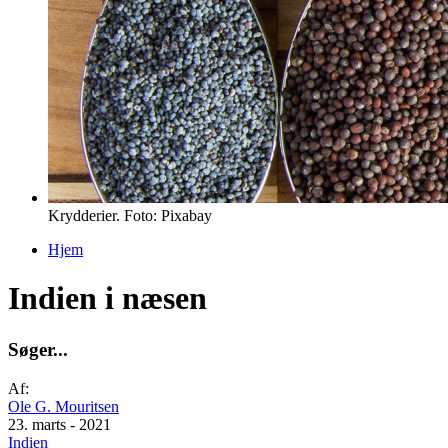
Krydderier. Foto: Pixabay
Hjem
Du er her
Indien i næsen
S
ø
g
e
r
.
.
.
Af:
Ole G. Mouritsen
23. marts - 2021
Indien