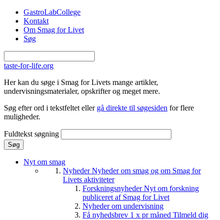
Gå til hovedindhold
GastroLabCollege
Kontakt
Om Smag for Livet
Søg
taste-for-life.org
Her kan du søge i Smag for Livets mange artikler,
undervisningsmaterialer, opskrifter og meget mere.
Søg efter ord i tekstfeltet eller
gå direkte til søgesiden
for flere
muligheder.
Fuldtekst søgning
Nyt om smag
Nyheder
Nyheder om smag og om Smag for
Livets aktiviteter
Forskningsnyheder
Nyt om forskning
publiceret af Smag for Livet
Nyheder om undervisning
Få nyhedsbrev 1 x pr måned
Tilmeld dig