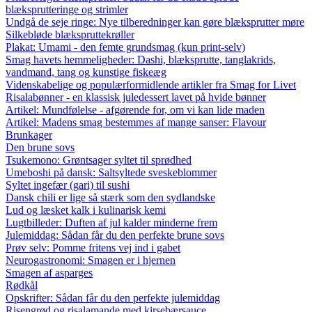
blæksprutteringe og strimler
Undgå de seje ringe: Nye tilberedninger kan gøre blæksprutter møre
Silkebløde blækspruttekrøller
Plakat: Umami - den femte grundsmag (kun print-selv)
Smag havets hemmeligheder: Dashi, blæksprutte, tanglakrids,
vandmand, tang og kunstige fiskeæg
Videnskabelige og populærformidlende artikler fra Smag for Livet
Risalabønner - en klassisk juledessert lavet på hvide bønner
Artikel: Mundfølelse - afgørende for, om vi kan lide maden
Artikel: Madens smag bestemmes af mange sanser: Flavour
Brunkager
Den brune sovs
Tsukemono: Grøntsager syltet til sprødhed
Umeboshi på dansk: Saltsyltede sveskeblommer
Syltet ingefær (gari) til sushi
Dansk chili er lige så stærk som den sydlandske
Lud og læsket kalk i kulinarisk kemi
Lugtbilleder: Duften af jul kalder minderne frem
Julemiddag: Sådan får du den perfekte brune sovs
Prøv selv: Pomme fritens vej ind i gabet
Neurogastronomi: Smagen er i hjernen
Smagen af asparges
Rødkål
Opskrifter: Sådan får du den perfekte julemiddag
Risengrød og risalamande med kirsebærsauce