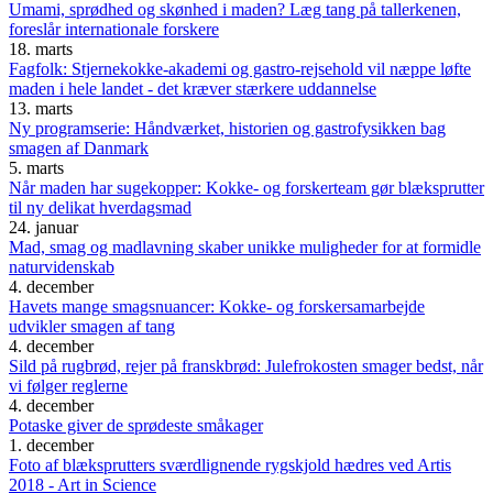
Umami, sprødhed og skønhed i maden? Læg tang på tallerkenen,
foreslår internationale forskere
18. marts
Fagfolk: Stjernekokke-akademi og gastro-rejsehold vil næppe løfte
maden i hele landet - det kræver stærkere uddannelse
13. marts
Ny programserie: Håndværket, historien og gastrofysikken bag
smagen af Danmark
5. marts
Når maden har sugekopper: Kokke- og forskerteam gør blæksprutter
til ny delikat hverdagsmad
24. januar
Mad, smag og madlavning skaber unikke muligheder for at formidle
naturvidenskab
4. december
Havets mange smagsnuancer: Kokke- og forskersamarbejde
udvikler smagen af tang
4. december
Sild på rugbrød, rejer på franskbrød: Julefrokosten smager bedst, når
vi følger reglerne
4. december
Potaske giver de sprødeste småkager
1. december
Foto af blæksprutters sværdlignende rygskjold hædres ved Artis
2018 - Art in Science