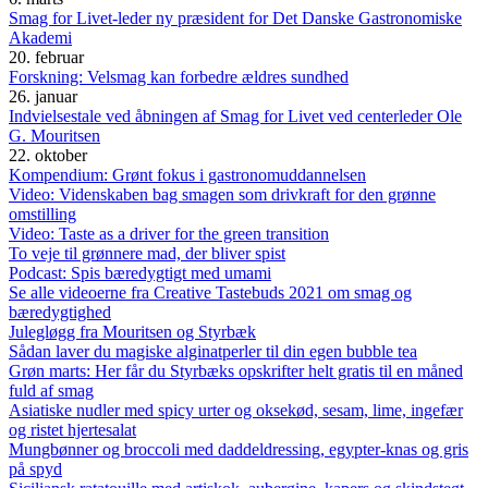
Smag for Livet-leder ny præsident for Det Danske Gastronomiske
Akademi
20. februar
Forskning: Velsmag kan forbedre ældres sundhed
26. januar
Indvielsestale ved åbningen af Smag for Livet ved centerleder Ole
G. Mouritsen
22. oktober
Kompendium: Grønt fokus i gastronomuddannelsen
Video: Videnskaben bag smagen som drivkraft for den grønne
omstilling
Video: Taste as a driver for the green transition
To veje til grønnere mad, der bliver spist
Podcast: Spis bæredygtigt med umami
Se alle videoerne fra Creative Tastebuds 2021 om smag og
bæredygtighed
Julegløgg fra Mouritsen og Styrbæk
Sådan laver du magiske alginatperler til din egen bubble tea
Grøn marts: Her får du Styrbæks opskrifter helt gratis til en måned
fuld af smag
Asiatiske nudler med spicy urter og oksekød, sesam, lime, ingefær
og ristet hjertesalat
Mungbønner og broccoli med daddeldressing, egypter-knas og gris
på spyd