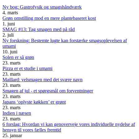
Ny bog: Gastrofysik og smagshåndværk
4. marts
Grøn omstilling mod en mere plantebaseret kost
1. juni
SMAG #13: Tag smagen med på råd
2. juli
Ny forskning: Bestemte lugte kan forstærke smagsoplevelsen af
umami
10. juni
Solen er så grøn
23. marts
Pizza er et studie i umami
23. marts
Maillard: velsmagen med det svære navn
23. marts
Smagen af jul - et spørgsmål om forventninger
23. marts
Japans ‘oplyste køkken’ er grønt
23. marts
Indien i næsen
23. marts
6 forslag: Hvordan vi kan genoverveje vores individuelle nydelse af
hensyn til vores fælles fremtid
25. januar