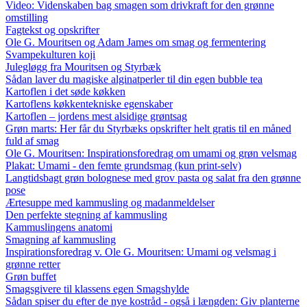
Video: Videnskaben bag smagen som drivkraft for den grønne
omstilling
Fagtekst og opskrifter
Ole G. Mouritsen og Adam James om smag og fermentering
Svampekulturen koji
Julegløgg fra Mouritsen og Styrbæk
Sådan laver du magiske alginatperler til din egen bubble tea
Kartoflen i det søde køkken
Kartoflens køkkentekniske egenskaber
Kartoflen – jordens mest alsidige grøntsag
Grøn marts: Her får du Styrbæks opskrifter helt gratis til en måned
fuld af smag
Ole G. Mouritsen: Inspirationsforedrag om umami og grøn velsmag
Plakat: Umami - den femte grundsmag (kun print-selv)
Langtidsbagt grøn bolognese med grov pasta og salat fra den grønne
pose
Ærtesuppe med kammusling og madanmeldelser
Den perfekte stegning af kammusling
Kammuslingens anatomi
Smagning af kammusling
Inspirationsforedrag v. Ole G. Mouritsen: Umami og velsmag i
grønne retter
Grøn buffet
Smagsgivere til klassens egen Smagshylde
Sådan spiser du efter de nye kostråd - også i længden: Giv planterne