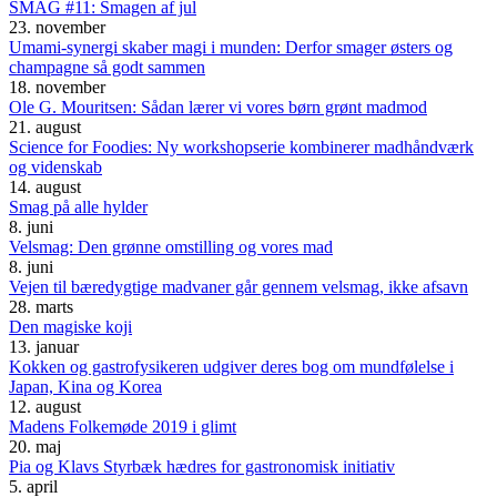
SMAG #11: Smagen af jul
23. november
Umami-synergi skaber magi i munden: Derfor smager østers og
champagne så godt sammen
18. november
Ole G. Mouritsen: Sådan lærer vi vores børn grønt madmod
21. august
Science for Foodies: Ny workshopserie kombinerer madhåndværk
og videnskab
14. august
Smag på alle hylder
8. juni
Velsmag: Den grønne omstilling og vores mad
8. juni
Vejen til bæredygtige madvaner går gennem velsmag, ikke afsavn
28. marts
Den magiske koji
13. januar
Kokken og gastrofysikeren udgiver deres bog om mundfølelse i
Japan, Kina og Korea
12. august
Madens Folkemøde 2019 i glimt
20. maj
Pia og Klavs Styrbæk hædres for gastronomisk initiativ
5. april