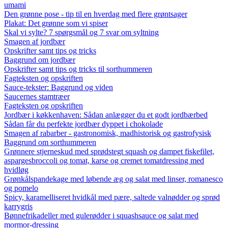
umami
Den grønne pose - tip til en hverdag med flere grøntsager
Plakat: Det grønne som vi spiser
Skal vi sylte? 7 spørgsmål og 7 svar om syltning
Smagen af jordbær
Opskrifter samt tips og tricks
Baggrund om jordbær
Opskrifter samt tips og tricks til sorthummeren
Fagteksten og opskriften
Sauce-tekster: Baggrund og viden
Saucernes stamtræer
Fagteksten og opskriften
Jordbær i køkkenhaven: Sådan anlægger du et godt jordbærbed
Sådan får du perfekte jordbær dyppet i chokolade
Smagen af rabarber - gastronomisk, madhistorisk og gastrofysisk
Baggrund om sorthummeren
Grønnere stjerneskud med sprødstegt squash og dampet fiskefilet,
aspargesbroccoli og tomat, karse og cremet tomatdressing med
hvidløg
Grønkålspandekage med løbende æg og salat med linser, romanesco
og pomelo
Spicy, karamelliseret hvidkål med pære, saltede valnødder og sprød
karrygris
Bønnefrikadeller med gulerødder i squashsauce og salat med
mormor-dressing