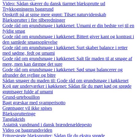
Video: Sådan skærer du dansk tiarmet blæksprutte ud
Trykkogningens baggrund
Opskrift på at spise mere grønt: Tilsæt naturvidenskab
Blæksprutter i fire tilberedninger
Gode råd om grundsmage i køkkenet: Umami er din bedste vej til en
fyldig smag
Gode råd om grundsmage i køkkenet: Bittert giver kant og kontrast i
den samlede smagsoplevelse
Gode råd om grundsmage i køkkenet: Surt skaber balance i retter
med sødme, fedt og umami
Gode råd om grundsmage i køkkenet: Salt får maden til at smage af
mere, men kan dæmpe det sure
Gode råd om grundsmage i køkkenet: Sød smag balancerer og
afrunder det syrlige og bitre
Sådan smager du maden til: Gode råd om grundsmage i køkkenet
Koji gør underværker i køkkenet: Sådan får du mørt kød og sprøde
grøntsager fulde af umami
Grund-urtebouillon
Bagt græskar med svamperisotto
Grøntsager vil ikke spises
Blæksprutteringe
Tanglakrids
Asiatisk vandmand i dansk brændenældepesto
Video og baggrundsviden
Friturestegte blæksprutter: Sådan får du ekstra sprøde