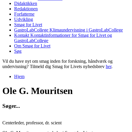
Didaktikken
Redaktionen
Forfatterne
Udvikling
Smag for Livet
GastroLabCollege
Klimaundervisning i GastroLabCollege
Kontakt
Kontaktinformationer for Smag for Livet og
GastroLabCollege
Om Smag for Livet
Søg
Vil du have nyt om smag inden for forskning, håndværk og
undervisning? Tilmeld dig Smag for Livets nyhedsbrev
her
.
Hjem
Du er her
Ole G. Mouritsen
S
ø
g
e
r
.
.
.
Centerleder, professor, dr. scient