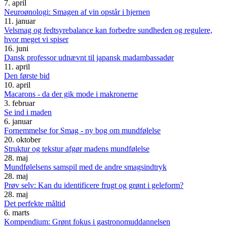
7. april
Neuroønologi: Smagen af vin opstår i hjernen
11. januar
Velsmag og fedtsyrebalance kan forbedre sundheden og regulere,
hvor meget vi spiser
16. juni
Dansk professor udnævnt til japansk madambassadør
11. april
Den første bid
10. april
Macarons - da der gik mode i makronerne
3. februar
Se ind i maden
6. januar
Fornemmelse for Smag - ny bog om mundfølelse
20. oktober
Struktur og tekstur afgør madens mundfølelse
28. maj
Mundfølelsens samspil med de andre smagsindtryk
28. maj
Prøv selv: Kan du identificere frugt og grønt i geleform?
28. maj
Det perfekte måltid
6. marts
Kompendium: Grønt fokus i gastronomuddannelsen