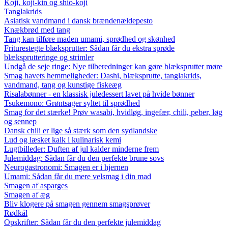
Koji, koji-kin og shio-koji
Tanglakrids
Asiatisk vandmand i dansk brændenældepesto
Knækbrød med tang
Tang kan tilføre maden umami, sprødhed og skønhed
Friturestegte blæksprutter: Sådan får du ekstra sprøde
blæksprutteringe og strimler
Undgå de seje ringe: Nye tilberedninger kan gøre blæksprutter møre
Smag havets hemmeligheder: Dashi, blæksprutte, tanglakrids,
vandmand, tang og kunstige fiskeæg
Risalabønner - en klassisk juledessert lavet på hvide bønner
Tsukemono: Grøntsager syltet til sprødhed
Smag for det stærke! Prøv wasabi, hvidløg, ingefær, chili, peber, løg
og sennep
Dansk chili er lige så stærk som den sydlandske
Lud og læsket kalk i kulinarisk kemi
Lugtbilleder: Duften af jul kalder minderne frem
Julemiddag: Sådan får du den perfekte brune sovs
Neurogastronomi: Smagen er i hjernen
Umami: Sådan får du mere velsmag i din mad
Smagen af asparges
Smagen af æg
Bliv klogere på smagen gennem smagsprøver
Rødkål
Opskrifter: Sådan får du den perfekte julemiddag