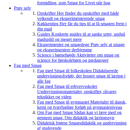
formidling, som Smag for Livet står bag
Prøv selv
Opskrifter
Her finder du opskrifter med både
velkendt og eksperimenterende smag
Køkkentips
Her får du tips til at få smagen frem i
din mad
Guides
Konkrete guides til at sanke urter, undgå
madspild og meget mere
Eksperimenter og smagslege
Prøv selv at smage
og eksperimentere derhjemme
Science i børnehøjde
Aktiviteter om smag og
science for førskolebørn og pædagoger
Fag med Smag
Fag med Smag til folkeskolen
Didaktiserede
undervisningsforløb, der bruger smag til læring i
alle fag
Fag med Smag til erhvervsskoler
Undervisningsmaterialer, opskrifter, råvarer,
teknikker og viden
Fag med Smag til gymnasiet
Materialer til dansk,
kemi og tværfaglige forløb på gymnasieniveau
Om Fag med Smag
Sådan kan vi lære med og
gennem smag. Om didaktik og læringssyn
Didaktisk hjørne
Smagsdidaktik og undervisning
af studerende