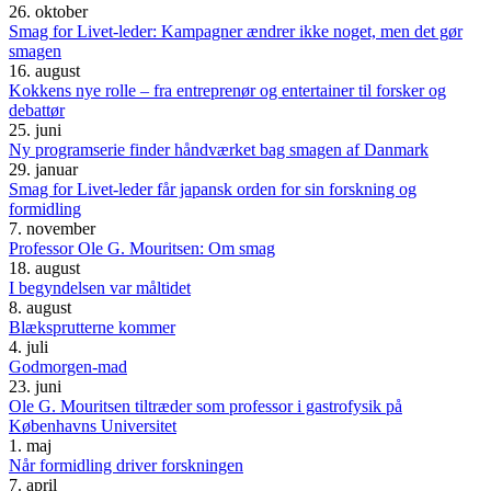
26. oktober
Smag for Livet-leder: Kampagner ændrer ikke noget, men det gør
smagen
16. august
Kokkens nye rolle – fra entreprenør og entertainer til forsker og
debattør
25. juni
Ny programserie finder håndværket bag smagen af Danmark
29. januar
Smag for Livet-leder får japansk orden for sin forskning og
formidling
7. november
Professor Ole G. Mouritsen: Om smag
18. august
I begyndelsen var måltidet
8. august
Blæksprutterne kommer
4. juli
Godmorgen-mad
23. juni
Ole G. Mouritsen tiltræder som professor i gastrofysik på
Københavns Universitet
1. maj
Når formidling driver forskningen
7. april