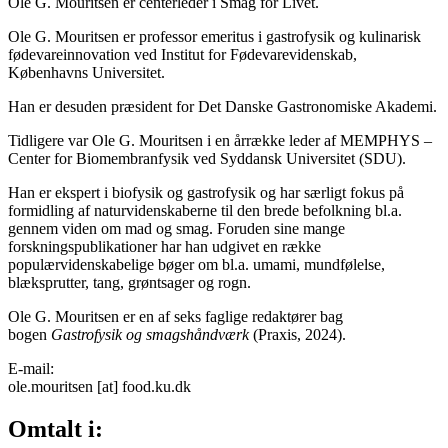
Ole G. Mouritsen er centerleder i Smag for Livet.
Ole G. Mouritsen er professor emeritus i gastrofysik og kulinarisk
fødevareinnovation ved Institut for Fødevarevidenskab,
Københavns Universitet.
Han er desuden præsident for Det Danske Gastronomiske Akademi.
Tidligere var Ole G. Mouritsen i en årrække leder af MEMPHYS –
Center for Biomembranfysik ved Syddansk Universitet (SDU).
Han er ekspert i biofysik og gastrofysik og har særligt fokus på
formidling af naturvidenskaberne til den brede befolkning bl.a.
gennem viden om mad og smag. Foruden sine mange
forskningspublikationer har han udgivet en række
populærvidenskabelige bøger om bl.a. umami, mundfølelse,
blæksprutter, tang, grøntsager og rogn.
Ole G. Mouritsen er en af seks faglige redaktører bag
bogen
Gastrofysik og smagshåndværk
(Praxis, 2024).
E-mail:
ole.mouritsen
[at]
food.ku.dk
Omtalt i: