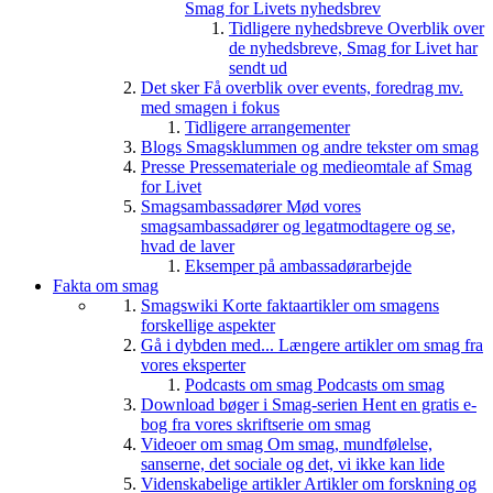
Smag for Livets nyhedsbrev
Tidligere nyhedsbreve
Overblik over
de nyhedsbreve, Smag for Livet har
sendt ud
Det sker
Få overblik over events, foredrag mv.
med smagen i fokus
Tidligere arrangementer
Blogs
Smagsklummen og andre tekster om smag
Presse
Pressemateriale og medieomtale af Smag
for Livet
Smagsambassadører
Mød vores
smagsambassadører og legatmodtagere og se,
hvad de laver
Eksemper på ambassadørarbejde
Fakta om smag
Smagswiki
Korte faktaartikler om smagens
forskellige aspekter
Gå i dybden med...
Længere artikler om smag fra
vores eksperter
Podcasts om smag
Podcasts om smag
Download bøger i Smag-serien
Hent en gratis e-
bog fra vores skriftserie om smag
Videoer om smag
Om smag, mundfølelse,
sanserne, det sociale og det, vi ikke kan lide
Videnskabelige artikler
Artikler om forskning og