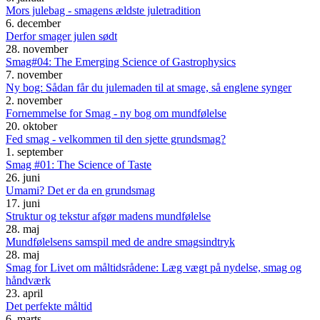
Mors julebag - smagens ældste juletradition
6. december
Derfor smager julen sødt
28. november
Smag#04: The Emerging Science of Gastrophysics
7. november
Ny bog: Sådan får du julemaden til at smage, så englene synger
2. november
Fornemmelse for Smag - ny bog om mundfølelse
20. oktober
Fed smag - velkommen til den sjette grundsmag?
1. september
Smag #01: The Science of Taste
26. juni
Umami? Det er da en grundsmag
17. juni
Struktur og tekstur afgør madens mundfølelse
28. maj
Mundfølelsens samspil med de andre smagsindtryk
28. maj
Smag for Livet om måltidsrådene: Læg vægt på nydelse, smag og
håndværk
23. april
Det perfekte måltid
6. marts