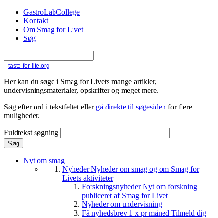
Gå til hovedindhold
GastroLabCollege
Kontakt
Om Smag for Livet
Søg
taste-for-life.org
Her kan du søge i Smag for Livets mange artikler,
undervisningsmaterialer, opskrifter og meget mere.
Søg efter ord i tekstfeltet eller
gå direkte til søgesiden
for flere
muligheder.
Fuldtekst søgning
Nyt om smag
Nyheder
Nyheder om smag og om Smag for
Livets aktiviteter
Forskningsnyheder
Nyt om forskning
publiceret af Smag for Livet
Nyheder om undervisning
Få nyhedsbrev 1 x pr måned
Tilmeld dig