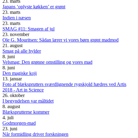
23. marts
Japans ‘oplyste køkken’ er grønt
23. marts
Indien i næsen
23. marts
SMAG #11: Smagen af jul
23. november
Ole G. Mouritsen: Sådan lærer vi vores børn grønt madmod
21. august
Smag på alle hylder
8. juni
Velsmag: Den grønne omstilling og vores mad
8. juni
Den magiske koji
13. januar
Foto af blæksprutters sværdlignende rygskjold hædres ved Artis
2018 - Art in Science
26. oktober
I begyndelsen var måltidet
8. august
Blæksprutterne kommer
4. juli
Godmorgen-mad
23. juni
Når formidling driver forskningen