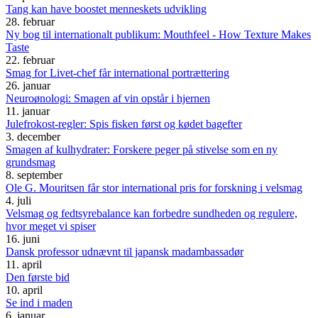
Tang kan have boostet menneskets udvikling
28. februar
Ny bog til internationalt publikum: Mouthfeel - How Texture Makes
Taste
22. februar
Smag for Livet-chef får international portrættering
26. januar
Neuroønologi: Smagen af vin opstår i hjernen
11. januar
Julefrokost-regler: Spis fisken først og kødet bagefter
3. december
Smagen af kulhydrater: Forskere peger på stivelse som en ny
grundsmag
8. september
Ole G. Mouritsen får stor international pris for forskning i velsmag
4. juli
Velsmag og fedtsyrebalance kan forbedre sundheden og regulere,
hvor meget vi spiser
16. juni
Dansk professor udnævnt til japansk madambassadør
11. april
Den første bid
10. april
Se ind i maden
6. januar