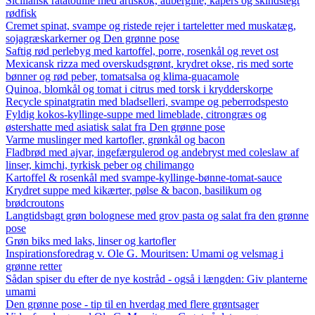
Siciliansk ratatouille med artiskok, aubergine, kapers og skindstegt
rødfisk
Cremet spinat, svampe og ristede rejer i tarteletter med muskatæg,
sojagræskarkerner og Den grønne pose
Saftig rød perlebyg med kartoffel, porre, rosenkål og revet ost
Mexicansk rizza med overskudsgrønt, krydret okse, ris med sorte
bønner og rød peber, tomatsalsa og klima-guacamole
Quinoa, blomkål og tomat i citrus med torsk i krydderskorpe
Recycle spinatgratin med bladselleri, svampe og peberrodspesto
Fyldig kokos-kyllinge-suppe med limeblade, citrongræs og
østershatte med asiatisk salat fra Den grønne pose
Varme muslinger med kartofler, grønkål og bacon
Fladbrød med ajvar, ingefærgulerod og andebryst med coleslaw af
linser, kimchi, tyrkisk peber og chilimango
Kartoffel & rosenkål med svampe-kyllinge-bønne-tomat-sauce
Krydret suppe med kikærter, pølse & bacon, basilikum og
brødcroutons
Langtidsbagt grøn bolognese med grov pasta og salat fra den grønne
pose
Grøn biks med laks, linser og kartofler
Inspirationsforedrag v. Ole G. Mouritsen: Umami og velsmag i
grønne retter
Sådan spiser du efter de nye kostråd - også i længden: Giv planterne
umami
Den grønne pose - tip til en hverdag med flere grøntsager