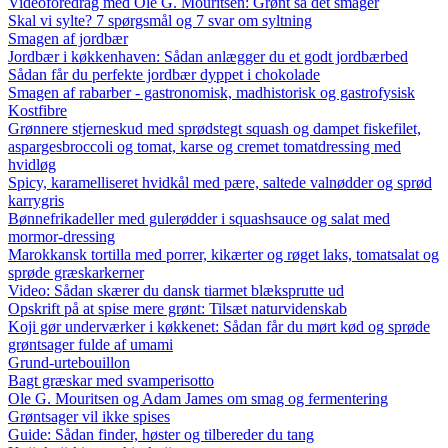
Videoforedrag med Ole G. Mouritsen: Grønt så det smager
Skal vi sylte? 7 spørgsmål og 7 svar om syltning
Smagen af jordbær
Jordbær i køkkenhaven: Sådan anlægger du et godt jordbærbed
Sådan får du perfekte jordbær dyppet i chokolade
Smagen af rabarber - gastronomisk, madhistorisk og gastrofysisk
Kostfibre
Grønnere stjerneskud med sprødstegt squash og dampet fiskefilet,
aspargesbroccoli og tomat, karse og cremet tomatdressing med
hvidløg
Spicy, karamelliseret hvidkål med pære, saltede valnødder og sprød
karrygris
Bønnefrikadeller med gulerødder i squashsauce og salat med
mormor-dressing
Marokkansk tortilla med porrer, kikærter og røget laks, tomatsalat og
sprøde græskarkerner
Video: Sådan skærer du dansk tiarmet blæksprutte ud
Opskrift på at spise mere grønt: Tilsæt naturvidenskab
Koji gør underværker i køkkenet: Sådan får du mørt kød og sprøde
grøntsager fulde af umami
Grund-urtebouillon
Bagt græskar med svamperisotto
Ole G. Mouritsen og Adam James om smag og fermentering
Grøntsager vil ikke spises
Guide: Sådan finder, høster og tilbereder du tang