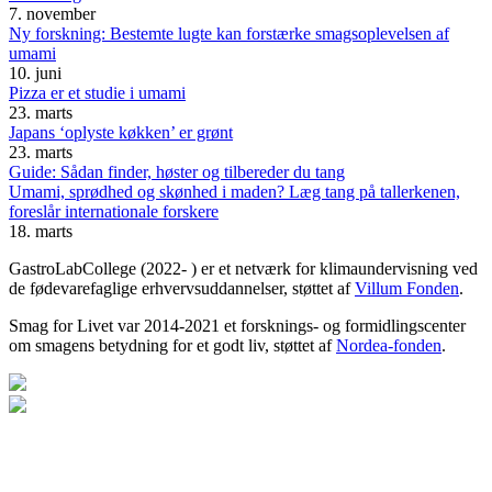
7. november
Ny forskning: Bestemte lugte kan forstærke smagsoplevelsen af
umami
10. juni
Pizza er et studie i umami
23. marts
Japans ‘oplyste køkken’ er grønt
23. marts
Guide: Sådan finder, høster og tilbereder du tang
Umami, sprødhed og skønhed i maden? Læg tang på tallerkenen,
foreslår internationale forskere
18. marts
GastroLabCollege (2022- ) er et netværk for klimaundervisning ved
de fødevarefaglige erhvervsuddannelser, støttet af
Villum Fonden
.
Smag for Livet var 2014-2021 et forsknings- og formidlingscenter
om smagens betydning for et godt liv, støttet af
Nordea-fonden
.