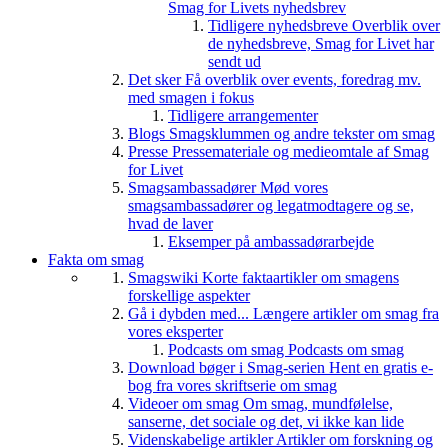
Smag for Livets nyhedsbrev
Tidligere nyhedsbreve
Overblik over
de nyhedsbreve, Smag for Livet har
sendt ud
Det sker
Få overblik over events, foredrag mv.
med smagen i fokus
Tidligere arrangementer
Blogs
Smagsklummen og andre tekster om smag
Presse
Pressemateriale og medieomtale af Smag
for Livet
Smagsambassadører
Mød vores
smagsambassadører og legatmodtagere og se,
hvad de laver
Eksemper på ambassadørarbejde
Fakta om smag
Smagswiki
Korte faktaartikler om smagens
forskellige aspekter
Gå i dybden med...
Længere artikler om smag fra
vores eksperter
Podcasts om smag
Podcasts om smag
Download bøger i Smag-serien
Hent en gratis e-
bog fra vores skriftserie om smag
Videoer om smag
Om smag, mundfølelse,
sanserne, det sociale og det, vi ikke kan lide
Videnskabelige artikler
Artikler om forskning og