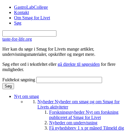
Gå til hovedindhold
GastroLabCollege
Kontakt
Om Smag for Livet
Søg
taste-for-life.org
Her kan du søge i Smag for Livets mange artikler,
undervisningsmaterialer, opskrifter og meget mere.
Søg efter ord i tekstfeltet eller
gå direkte til søgesiden
for flere
muligheder.
Fuldtekst søgning
Nyt om smag
Nyheder
Nyheder om smag og om Smag for
Livets aktiviteter
Forskningsnyheder
Nyt om forskning
publiceret af Smag for Livet
Nyheder om undervisning
Få nyhedsbrev 1 x pr måned
Tilmeld dig