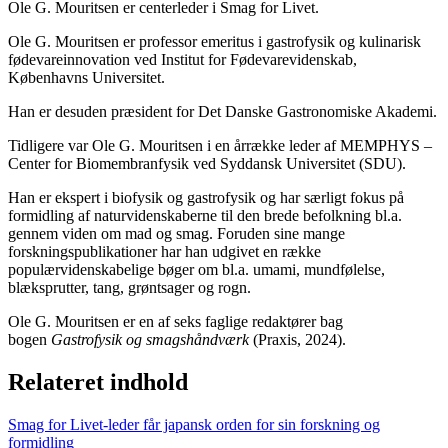
Ole G. Mouritsen er centerleder i Smag for Livet.
Ole G. Mouritsen er professor emeritus i gastrofysik og kulinarisk
fødevareinnovation ved Institut for Fødevarevidenskab,
Københavns Universitet.
Han er desuden præsident for Det Danske Gastronomiske Akademi.
Tidligere var Ole G. Mouritsen i en årrække leder af MEMPHYS –
Center for Biomembranfysik ved Syddansk Universitet (SDU).
Han er ekspert i biofysik og gastrofysik og har særligt fokus på
formidling af naturvidenskaberne til den brede befolkning bl.a.
gennem viden om mad og smag. Foruden sine mange
forskningspublikationer har han udgivet en række
populærvidenskabelige bøger om bl.a. umami, mundfølelse,
blæksprutter, tang, grøntsager og rogn.
Ole G. Mouritsen er en af seks faglige redaktører bag
bogen
Gastrofysik og smagshåndværk
(Praxis, 2024).
Relateret indhold
Smag for Livet-leder får japansk orden for sin forskning og
formidling