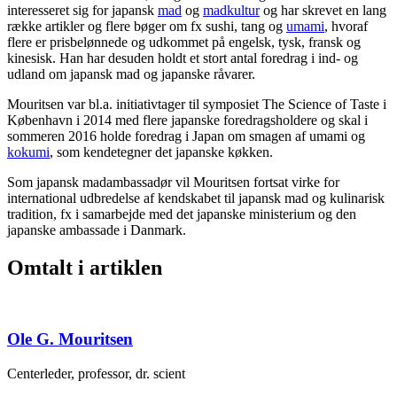
interesseret sig for japansk
mad
og
madkultur
og har skrevet en lang
række artikler og flere bøger om fx sushi, tang og
umami
, hvoraf
flere er prisbelønnede og udkommet på engelsk, tysk, fransk og
kinesisk. Han har desuden holdt et stort antal foredrag i ind- og
udland om japansk mad og japanske råvarer.
Mouritsen var bl.a. initiativtager til symposiet The Science of Taste i
København i 2014 med flere japanske foredragsholdere og skal i
sommeren 2016 holde foredrag i Japan om smagen af umami og
kokumi
, som kendetegner det japanske køkken.
Som japansk madambassadør vil Mouritsen fortsat virke for
international udbredelse af kendskabet til japansk mad og kulinarisk
tradition, fx i samarbejde med det japanske ministerium og den
japanske ambassade i Danmark.
Omtalt i artiklen
Ole G. Mouritsen
Centerleder, professor, dr. scient