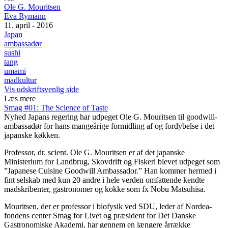
Ole G. Mouritsen
Eva Rymann
11. april - 2016
Japan
ambassadør
sushi
tang
umami
madkultur
Vis udskriftsvenlig side
Læs mere
Smag #01: The Science of Taste
Nyhed
Japans regering har udpeget Ole G. Mouritsen til goodwill-
ambassadør for hans mangeårige formidling af og fordybelse i det
japanske køkken.
Professor, dr. scient. Ole G. Mouritsen er af det japanske
Ministerium for Landbrug, Skovdrift og Fiskeri blevet udpeget som
”Japanese Cuisine Goodwill Ambassador.” Han kommer hermed i
fint selskab med kun 20 andre i hele verden omfattende kendte
madskribenter, gastronomer og kokke som fx Nobu Matsuhisa.
Mouritsen, der er professor i biofysik ved SDU, leder af Nordea-
fondens center Smag for Livet og præsident for Det Danske
Gastronomiske Akademi, har gennem en længere årrække