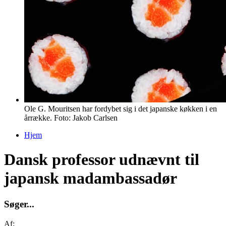
Ole G. Mouritsen har fordybet sig i det japanske køkken i en
årrække. Foto: Jakob Carlsen
Hjem
Du er her
Dansk professor udnævnt til
japansk madambassadør
S
ø
g
e
r
.
.
.
Af: