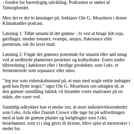
- fonden for bæredygtig udvikling. Podcasten er støttet af
Tuborgfondet.
Men det er der to løsninger på, forklarer Ole G. Mouritsen i denne
Klimakrøller-podcast.
Løsning 1: Tilfør umami til det grønne - fx ved at bruge lidt soja,
gærflager, modne tomater, svampe, ansjos, fiskesauce eller
parmesan, når du laver mad.
Løsning 2: Frigør det grønnes potentiale for umami eller sød smag
ved at nedbryde planternes proteiner og kulhydrater. Enten under
tilberedning i køkkenet eller i færdige produkter, som f.eks. er
fermenterede som sojasauce eller miso.
"Jeg tror som videnskabsmand på, at man med nogle enkle indsigter
godt kan flytte noget," siger Ole G. Mouritsen om udsigten til, at
den grønne omstilling faktisk vil forandre vores madvaner på en
måde, der varer ved.
Samtidig udtrykker han et ønske om, at store industrivirksomheder
som f.eks. Arla eller Danish Crown ville tage fat på udfordringen
med at lade de grønne planter og bælgfrugter som f.eks.
hestebønner, som vi i dag giver til dyrene, blive spist af mennesker i
stedet for.