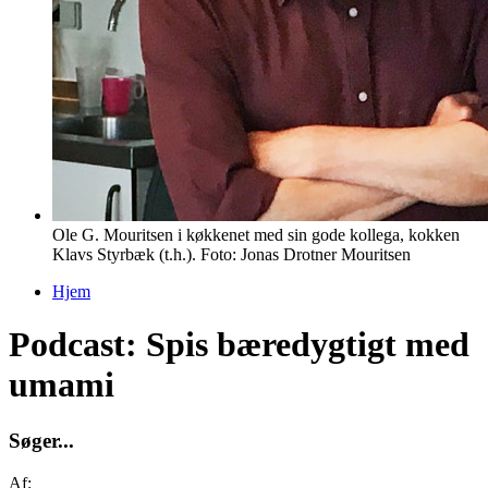
Ole G. Mouritsen i køkkenet med sin gode kollega, kokken
Klavs Styrbæk (t.h.). Foto: Jonas Drotner Mouritsen
Hjem
Du er her
Podcast: Spis bæredygtigt med
umami
S
ø
g
e
r
.
.
.
Af: