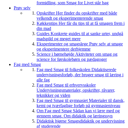
formidling, som Smag for Livet står bag
Prøv selv
Opskrifter
Her finder du opskrifter med både
velkendt og eksperimenterende smag
Køkkentips
Her får du tips til at få smagen frem i
din mad
Guides
Konkrete guides til at sanke urter, undgå
madspild og meget mere
Eksperimenter og smagslege
Prøv selv at smage
og eksperimentere derhjemme
Science i børnehøjde
Aktiviteter om smag og
science for førskolebørn og pædagoger
Fag med Smag
Fag med Smag til folkeskolen
Didaktiserede
undervisningsforløb, der bruger smag til læring i
alle fag
Fag med Smag til erhvervsskoler
Undervisningsmaterialer, opskrifter, råvarer,
teknikker og viden
Fag med Smag til gymnasiet
Materialer til dansk,
kemi og tværfaglige forløb på gymnasieniveau
Om Fag med Smag
Sådan kan vi lære med og
gennem smag. Om didaktik og læringssyn
Didaktisk hjørne
Smagsdidaktik og undervisning
af studerende