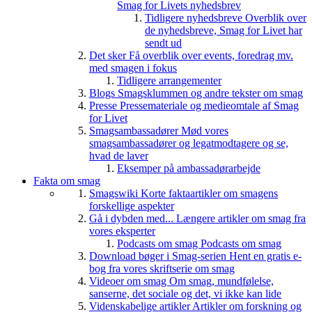
Smag for Livets nyhedsbrev
Tidligere nyhedsbreve
Overblik over
de nyhedsbreve, Smag for Livet har
sendt ud
Det sker
Få overblik over events, foredrag mv.
med smagen i fokus
Tidligere arrangementer
Blogs
Smagsklummen og andre tekster om smag
Presse
Pressemateriale og medieomtale af Smag
for Livet
Smagsambassadører
Mød vores
smagsambassadører og legatmodtagere og se,
hvad de laver
Eksemper på ambassadørarbejde
Fakta om smag
Smagswiki
Korte faktaartikler om smagens
forskellige aspekter
Gå i dybden med...
Længere artikler om smag fra
vores eksperter
Podcasts om smag
Podcasts om smag
Download bøger i Smag-serien
Hent en gratis e-
bog fra vores skriftserie om smag
Videoer om smag
Om smag, mundfølelse,
sanserne, det sociale og det, vi ikke kan lide
Videnskabelige artikler
Artikler om forskning og