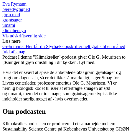
Eva Rymann
bæredygtighed
grøn mad
grøntsager
umami
klimahensyn
Vis udskriftsvenlig side
Læs mere
Grøn marts: Her får du Styrbæks opskrifter helt gratis til en måned
fuld af smag
Podcast
I denne "Klimakrøller"-podcast giver Ole G. Mouritsen to
løsninger til grøn omstilling i dit køkken. Lyt med.
Hvis det er svært at spise de anbefalede 600 gram grøntsager og
frugt om dagen - ja, så er det ikke så mærkeligt, siger Smag for
Livets centerleder, professor emeritus Ole G. Mouritsen. Vi er
nemlig biologisk kodet til især at eftertragte smagen af sød
og umami, men det er to smage, som grøntsagerne typisk ikke
indeholder særlig meget af - hvis overhovedet.
Om podcasten
Klimakrøller-podcasten er produceret i et samarbejde mellem
Sustainability Science Centre på Københavns Universitet og GRØN