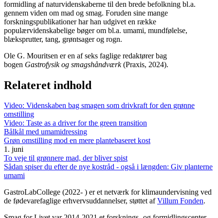
formidling af naturvidenskaberne til den brede befolkning bl.a.
gennem viden om mad og smag. Foruden sine mange
forskningspublikationer har han udgivet en række
populærvidenskabelige bøger om bl.a. umami, mundfølelse,
blæksprutter, tang, grøntsager og rogn.
Ole G. Mouritsen er en af seks faglige redaktører bag
bogen
Gastrofysik og smagshåndværk
(Praxis, 2024).
Relateret indhold
Video: Videnskaben bag smagen som drivkraft for den grønne
omstilling
Video: Taste as a driver for the green transition
Bålkål med umamidressing
Grøn omstilling mod en mere plantebaseret kost
1. juni
To veje til grønnere mad, der bliver spist
Sådan spiser du efter de nye kostråd - også i længden: Giv planterne
umami
GastroLabCollege (2022- ) er et netværk for klimaundervisning ved
de fødevarefaglige erhvervsuddannelser, støttet af
Villum Fonden
.
Smag for Livet var 2014-2021 et forsknings- og formidlingscenter