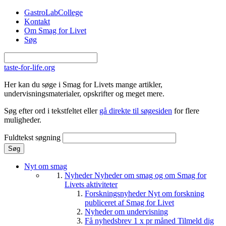
Gå til hovedindhold
GastroLabCollege
Kontakt
Om Smag for Livet
Søg
taste-for-life.org
Her kan du søge i Smag for Livets mange artikler,
undervisningsmaterialer, opskrifter og meget mere.
Søg efter ord i tekstfeltet eller
gå direkte til søgesiden
for flere
muligheder.
Fuldtekst søgning
Nyt om smag
Nyheder
Nyheder om smag og om Smag for
Livets aktiviteter
Forskningsnyheder
Nyt om forskning
publiceret af Smag for Livet
Nyheder om undervisning
Få nyhedsbrev 1 x pr måned
Tilmeld dig