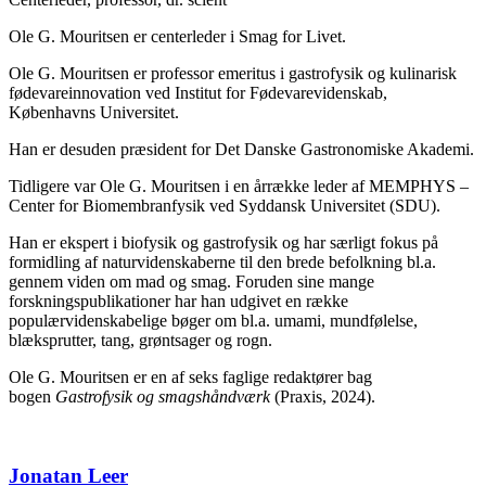
Ole G. Mouritsen er centerleder i Smag for Livet.
Ole G. Mouritsen er professor emeritus i gastrofysik og kulinarisk
fødevareinnovation ved Institut for Fødevarevidenskab,
Københavns Universitet.
Han er desuden præsident for Det Danske Gastronomiske Akademi.
Tidligere var Ole G. Mouritsen i en årrække leder af MEMPHYS –
Center for Biomembranfysik ved Syddansk Universitet (SDU).
Han er ekspert i biofysik og gastrofysik og har særligt fokus på
formidling af naturvidenskaberne til den brede befolkning bl.a.
gennem viden om mad og smag. Foruden sine mange
forskningspublikationer har han udgivet en række
populærvidenskabelige bøger om bl.a. umami, mundfølelse,
blæksprutter, tang, grøntsager og rogn.
Ole G. Mouritsen er en af seks faglige redaktører bag
bogen
Gastrofysik og smagshåndværk
(Praxis, 2024).
Jonatan Leer