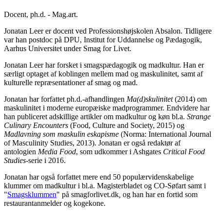
Docent, ph.d. - Mag.art.
Jonatan Leer er docent ved Professionshøjskolen Absalon. Tidligere
var han postdoc på DPU, Institut for Uddannelse og Pædagogik,
Aarhus Universitet
under Smag for Livet.
Jonatan Leer har forsket i smagspædagogik og madkultur. Han er
særligt optaget af koblingen mellem
mad og maskulinitet, samt af
kulturelle repræsen
tationer af smag og mad.
Jonatan har forfattet ph.d.-afhandlingen
Ma(d)skulinitet
(2014) om
maskulinitet i mo
derne europæiske madprogrammer. Endvidere
har
han publiceret adskillige artikler om madkultur og køn bl.a.
Strange
Culinary Encounters
(Food, Culture and Society, 2015) og
Madlavning som maskulin eskapisme
(Norma: International Journal
of Masculinity Studies, 2013). Jonatan
er også redaktør af
antologien
Media Food
, som udkommer i Ashgates
Critical Food
Studies
-serie i 2016.
Jonatan har også forfattet mere end 50 populærvidenskabelige
klummer om madkultur i bl.a.
Magisterbladet
og
CO-Søfart samt i
"
Smagsklummen
" på smagforlivet.dk
,
og han har en fortid som
restaurantanmelder og kogekone.