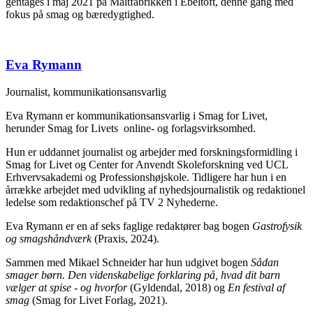
gentages i maj 2021 på Maltfabrikken i Ebeltoft, denne gang med
fokus på smag og bæredygtighed.
Eva Rymann
Journalist, kommunikationsansvarlig
Eva Rymann er kommunikationsansvarlig i Smag for Livet,
herunder Smag for Livets online- og forlagsvirksomhed.
Hun er uddannet journalist og arbejder med forskningsformidling i
Smag for Livet og Center for Anvendt Skoleforskning ved UCL
Erhvervsakademi og Professionshøjskole. Tidligere har hun i en
årrække arbejdet med udvikling af nyhedsjournalistik og redaktionel
ledelse som redaktionschef på TV 2 Nyhederne.
Eva Rymann er en af seks faglige redaktører bag bogen
Gastrofysik
og smagshåndværk
(Praxis, 2024).
Sammen med Mikael Schneider har hun udgivet bogen
Sådan
smager børn. Den videnskabelige forklaring på, hvad dit barn
vælger at spise - og hvorfor
(Gyldendal, 2018) og
En festival af
smag
(Smag for Livet Forlag, 2021).