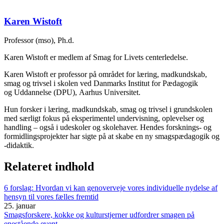
Karen Wistoft
Professor (mso), Ph.d.
Karen Wistoft er medlem af Smag for Livets centerledelse.
Karen Wistoft er professor på området for læring, madkundskab,
smag og trivsel i skolen ved Danmarks Institut for Pædagogik
og Uddannelse (DPU), Aarhus Universitet.
Hun forsker i læring, madkundskab, smag og trivsel i grundskolen
med særligt fokus på eksperimentel undervisning, oplevelser og
handling – også i udeskoler og skolehaver. Hendes forsknings- og
formidlingsprojekter har sigte på at skabe en ny smagspædagogik og
-didaktik.
Relateret indhold
6 forslag: Hvordan vi kan genoverveje vores individuelle nydelse af
hensyn til vores fælles fremtid
25. januar
Smagsforskere, kokke og kulturstjerner udfordrer smagen på
enestående event