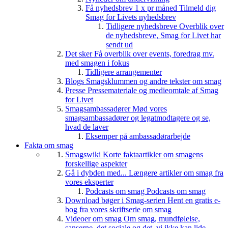
Få nyhedsbrev 1 x pr måned
Tilmeld dig
Smag for Livets nyhedsbrev
Tidligere nyhedsbreve
Overblik over
de nyhedsbreve, Smag for Livet har
sendt ud
Det sker
Få overblik over events, foredrag mv.
med smagen i fokus
Tidligere arrangementer
Blogs
Smagsklummen og andre tekster om smag
Presse
Pressemateriale og medieomtale af Smag
for Livet
Smagsambassadører
Mød vores
smagsambassadører og legatmodtagere og se,
hvad de laver
Eksemper på ambassadørarbejde
Fakta om smag
Smagswiki
Korte faktaartikler om smagens
forskellige aspekter
Gå i dybden med...
Længere artikler om smag fra
vores eksperter
Podcasts om smag
Podcasts om smag
Download bøger i Smag-serien
Hent en gratis e-
bog fra vores skriftserie om smag
Videoer om smag
Om smag, mundfølelse,
sanserne, det sociale og det, vi ikke kan lide