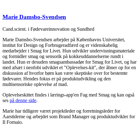
Marie Damsbo-Svendsen
Cand.scient. i Fødevareinnovation og Sundhed
Marie Damsbo-Svendsen arbejder på Københavns Universitet,
institut for Design og Forbrugeradfærd og er videnskabelig
medarbejder i Smag for Livet. Hun udvikler undervisningsmateriale
og formidler smag og sensorik på kokkeuddannelserne rundt i
landet. Hun er desuden smagsambassadør for Smag for Livet, og har
med afsæt i neofobi udviklet et "Oplevelses-kit", der åbner op for en
diskussion af hvorfor børn kan være skeptiske over for bestemte
fødevarer. Hendes fokus er på produktudvikling og den
multisensoriske oplevelse af mad.
Oplevelseskittet findes i lærings-app'en Fag med Smag og kan også
ses
på denne side
.
Marie har tidligere været projektleder og forretningsleder for
Aarstiderne og arbejdet som Brand Manager og produktudvikler for
Il Fornaio.