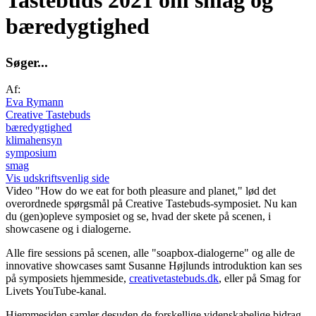
Tastebuds 2021 om smag og
bæredygtighed
S
ø
g
e
r
.
.
.
Af:
Eva Rymann
Creative Tastebuds
bæredygtighed
klimahensyn
symposium
smag
Vis udskriftsvenlig side
Video
"How do we eat for both pleasure and planet," lød det
overordnede spørgsmål på Creative Tastebuds-symposiet. Nu kan
du (gen)opleve symposiet og se, hvad der skete på scenen, i
showcasene og i dialogerne.
Alle fire sessions på scenen, alle "soapbox-dialogerne" og alle de
innovative showcases samt Susanne Højlunds introduktion kan ses
på symposiets hjemmeside,
creativetastebuds.dk
, eller på Smag for
Livets YouTube-kanal.
Hjemmesiden samler desuden de forskellige videnskabelige bidrag