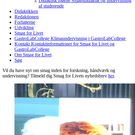
Didaktisk hjørne
Smagsdidaktik og undervisning
af studerende
Didaktikken
Redaktionen
Forfatterne
Udvikling
Smag for Livet
GastroLabCollege
Klimaundervisning i GastroLabCollege
Kontakt
Kontaktinformationer for Smag for Livet og
GastroLabCollege
Om Smag for Livet
Søg
Vil du have nyt om smag inden for forskning, håndværk og
undervisning? Tilmeld dig Smag for Livets nyhedsbrev
her
.