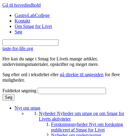
Gå til hovedindhold
GastroLabCollege
Kontakt
Om Smag for Livet
Søg
taste-for-life.org
Her kan du søge i Smag for Livets mange artikler,
undervisningsmaterialer, opskrifter og meget mere.
Søg efter ord i tekstfeltet eller
gå direkte til søgesiden
for flere
muligheder.
Fuldtekst søgning
Nyt om smag
Nyheder
Nyheder om smag og om Smag for
Livets aktiviteter
Forskningsnyheder
Nyt om forskning
publiceret af Smag for Livet
Nyheder om undervisning