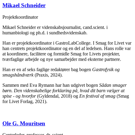
Mikael Schneider
Projektkoordinator
Mikael Schneider er videnskabsjournalist, cand.scient. i
humanbiologi og ph.d. i sundhedsvidenskab.
Han er projektkoordinator i GastroLabCollege. I Smag for Livet var
han centrets projektkoordinator og en del af ledelsen. Hans rolle var
at koordinere, facilitere og formidle Smag for Livets projekter,
tværfaglige arbejde og nye samarbejder med eksterne partnere.
Han er en af seks faglige redaktører bag bogen
Gastrofysik og
smagshåndværk
(Praxis, 2024).
Sammen med Eva Rymann har han udgivet bogen
Sådan smager
børn. Den videnskabelige forklaring på, hvad dit barn vælger at
spise - og hvorfor
(Gyldendal, 2018) og
En festival af smag
(Smag
for Livet Forlag, 2021).
Ole G. Mouritsen
Centerleder, professor, dr. scient