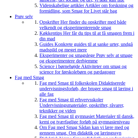
Videnskabelige artikler
Artikler om forskning og
formidling, som Smag for Livet står bag
Prøv selv
Opskrifter
Her finder du opskrifter med både
velkendt og eksperimenterende smag
Køkkentips
Her får du tips til at få smagen frem i
din mad
Guides
Konkrete guides til at sanke urter, undgå
madspild og meget mere
Eksperimenter og smagslege
Prøv selv at smage
og eksperimentere derhjemme
Science i børnehøjde
Aktiviteter om smag og
science for førskolebørn og pædagoger
Fag med Smag
Fag med Smag til folkeskolen
Didaktiserede
undervisningsforløb, der bruger smag til læring i
alle fag
Fag med Smag til erhvervsskoler
Undervisningsmaterialer, opskrifter, råvarer,
teknikker og viden
Fag med Smag til gymnasiet
Materialer til dansk,
kemi og tværfaglige forløb på gymnasieniveau
Om Fag med Smag
Sådan kan vi lære med og
gennem smag. Om didaktik og læringssyn