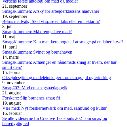
Verdens første antologi om mad og medier
21. september
Smagsklummen: Afsky for arbejderklassens madvaner
19. september
Børns madvalg: Skal vi spise en kiks eller en nektarin?
8. juli
Smagsklummen: Må drenge lave mad?
11. maj
Smagsklummen: Kan man lære noget af at smage på en laber larve?
11. april
Smagsklummen: Svinet og børnehaven
14. marts
Smagsklummen: Afhænger en håndmads smag af hvem, der har
smurt den?
15. februar
Oksejulesylte og madeleinekager - om smag, jul og erindring
9. november
Smag#02: Mod en smagspædagogik
21. august
Forskere: Slip børnenes smag fri
19. august
Vær med: Nyt forskernetværk om mad, samfund og kultur
16. februar
Se alle videoerne fra Creative Tastebuds 2021 om smag og
bæredygtighed