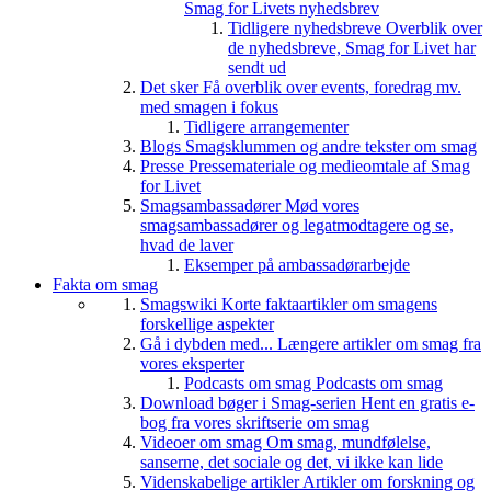
Smag for Livets nyhedsbrev
Tidligere nyhedsbreve
Overblik over
de nyhedsbreve, Smag for Livet har
sendt ud
Det sker
Få overblik over events, foredrag mv.
med smagen i fokus
Tidligere arrangementer
Blogs
Smagsklummen og andre tekster om smag
Presse
Pressemateriale og medieomtale af Smag
for Livet
Smagsambassadører
Mød vores
smagsambassadører og legatmodtagere og se,
hvad de laver
Eksemper på ambassadørarbejde
Fakta om smag
Smagswiki
Korte faktaartikler om smagens
forskellige aspekter
Gå i dybden med...
Længere artikler om smag fra
vores eksperter
Podcasts om smag
Podcasts om smag
Download bøger i Smag-serien
Hent en gratis e-
bog fra vores skriftserie om smag
Videoer om smag
Om smag, mundfølelse,
sanserne, det sociale og det, vi ikke kan lide
Videnskabelige artikler
Artikler om forskning og