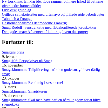
Ny forskning: En klar ide, gode rammer og mere frihed til børnene
giver bedre børnemåltider
Didaktisk grundlag
Grillede svinekoteletter med urtemayo og grillede røde peberfrugter
Tabouleh à l’orange
Gastronationalisme i det moderne Frankrig
Smag Rudolf - rensdyrkølle med flødekonfiterede jordskokker
Den gode smag: Afhænger af kultur og hvem du spørger
Forfatter til:
Smagens prins
9. februar
Smag #06: Perspektiver på Smag
16. november
Smagsklummen: Tulipificering - når den gode smag bliver dårlig
smag
23. oktober
Smagsklummen: Rend mig i sæsonerne!
13. marts
Smagsklummen: Smagskuren
19. december
Smagsklummen: Skal man have haft en hård ungdom for at blive
stjernekok?