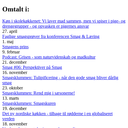
Omtalt i:
Køn i skolekøkkenet: Vi laver mad sammen, men vi spiser i pige- og
drengegrupper - og opvasken er pigernes ansvar
27. april
Faglige smagsprøver fra konferencen Smag & Læring
1. maj
Smagens prins
9. februar
Podcast: Grisen - som naturvidenskab og madkultur
21. december
Smag #06: Perspektiver på Smag
16. november
Smagsklummen: Tulipificering - når den gode smag bliver dårlig
smag
23. oktober
Smagsklummen: Rend mig i sæsonerne!
13. marts
Smagsklummen: Smagskuren
19. december
Det ny nordiske køkken - tilbage til rødderne i en globaliseret
verden
18. november