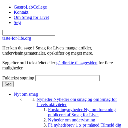
Gå til hovedindhold
GastroLabCollege
Kontakt
Om Smag for Livet
Søg
taste-for-life.org
Her kan du søge i Smag for Livets mange artikler,
undervisningsmaterialer, opskrifter og meget mere.
Søg efter ord i tekstfeltet eller
gå direkte til søgesiden
for flere
muligheder.
Fuldtekst søgning
Nyt om smag
Nyheder
Nyheder om smag og om Smag for
Livets aktiviteter
Forskningsnyheder
Nyt om forskning
publiceret af Smag for Livet
Nyheder om undervisning
Få nyhedsbrev 1 x pr måned
Tilmeld dig