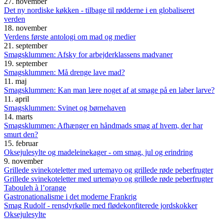
27. november
Det ny nordiske køkken - tilbage til rødderne i en globaliseret
verden
18. november
Verdens første antologi om mad og medier
21. september
Smagsklummen: Afsky for arbejderklassens madvaner
19. september
Smagsklummen: Må drenge lave mad?
11. maj
Smagsklummen: Kan man lære noget af at smage på en laber larve?
11. april
Smagsklummen: Svinet og børnehaven
14. marts
Smagsklummen: Afhænger en håndmads smag af hvem, der har
smurt den?
15. februar
Oksejulesylte og madeleinekager - om smag, jul og erindring
9. november
Grillede svinekoteletter med urtemayo og grillede røde peberfrugter
Grillede svinekoteletter med urtemayo og grillede røde peberfrugter
Tabouleh à l’orange
Gastronationalisme i det moderne Frankrig
Smag Rudolf - rensdyrkølle med flødekonfiterede jordskokker
Oksejulesylte