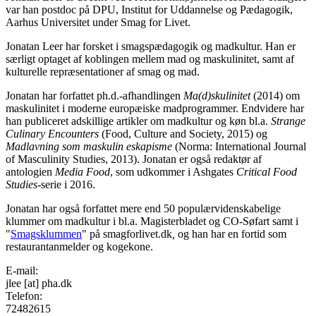
var han postdoc på DPU, Institut for Uddannelse og Pædagogik,
Aarhus Universitet
under Smag for Livet.
Jonatan Leer har forsket i smagspædagogik og madkultur. Han er
særligt optaget af koblingen mellem
mad og maskulinitet, samt af
kulturelle repræsen
tationer af smag og mad.
Jonatan har forfattet ph.d.-afhandlingen
Ma(d)skulinitet
(2014) om
maskulinitet i mo
derne europæiske madprogrammer. Endvidere
har
han publiceret adskillige artikler om madkultur og køn bl.a.
Strange
Culinary Encounters
(Food, Culture and Society, 2015) og
Madlavning som maskulin eskapisme
(Norma: International Journal
of Masculinity Studies, 2013). Jonatan
er også redaktør af
antologien
Media Food
, som udkommer i Ashgates
Critical Food
Studies
-serie i 2016.
Jonatan har også forfattet mere end 50 populærvidenskabelige
klummer om madkultur i bl.a.
Magisterbladet
og
CO-Søfart samt i
"
Smagsklummen
" på smagforlivet.dk
,
og han har en fortid som
restaurantanmelder og kogekone.
E-mail:
jlee
[at]
pha.dk
Telefon:
72482615