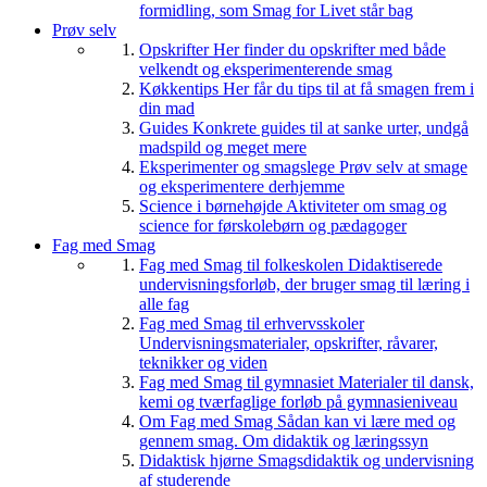
formidling, som Smag for Livet står bag
Prøv selv
Opskrifter
Her finder du opskrifter med både
velkendt og eksperimenterende smag
Køkkentips
Her får du tips til at få smagen frem i
din mad
Guides
Konkrete guides til at sanke urter, undgå
madspild og meget mere
Eksperimenter og smagslege
Prøv selv at smage
og eksperimentere derhjemme
Science i børnehøjde
Aktiviteter om smag og
science for førskolebørn og pædagoger
Fag med Smag
Fag med Smag til folkeskolen
Didaktiserede
undervisningsforløb, der bruger smag til læring i
alle fag
Fag med Smag til erhvervsskoler
Undervisningsmaterialer, opskrifter, råvarer,
teknikker og viden
Fag med Smag til gymnasiet
Materialer til dansk,
kemi og tværfaglige forløb på gymnasieniveau
Om Fag med Smag
Sådan kan vi lære med og
gennem smag. Om didaktik og læringssyn
Didaktisk hjørne
Smagsdidaktik og undervisning
af studerende