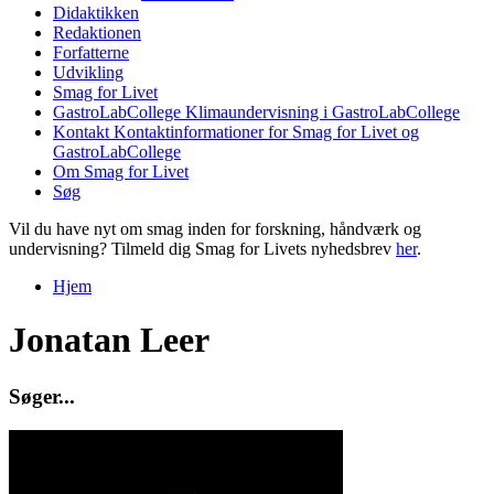
Didaktikken
Redaktionen
Forfatterne
Udvikling
Smag for Livet
GastroLabCollege
Klimaundervisning i GastroLabCollege
Kontakt
Kontaktinformationer for Smag for Livet og
GastroLabCollege
Om Smag for Livet
Søg
Vil du have nyt om smag inden for forskning, håndværk og
undervisning? Tilmeld dig Smag for Livets nyhedsbrev
her
.
Hjem
Du er her
Jonatan Leer
S
ø
g
e
r
.
.
.