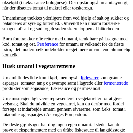
oksekød (i f.eks. sauce bolognese). Der opstår også umami-synergi,
når der tilsættes tomat til makrel eller torskerogn.
Umamismag trækkes yderligere frem ved hjælp af salt og sukker og
balanceres af syre og bitterhed. Omvendt kan umami forstærke
smagen af salt og sødt og desuden skære toppen af bitterheden.
Børn foretrækker ofte retter med umami, tænk bare på lasagne med
kød, tomat og ost.
Præference
for umami er velkendt for de fleste
børn, idet modermælk indeholder meget mere umami end almindelig
komælk.
Husk umami i vegetarretterne
Umami findes ikke kun i kød, men også i
fødevarer
som grønne
asparges, tomater, tang og svampe samt i lagrede eller
fermenterede
produkter som sojasauce, fiskesauce og parmesanost.
Umamismagen bør være repræsenteret i vegetarretter for at give
velsmag. Skal du udvikle en vegetarret, kan du derfor med fordel
forsøge at indarbejde umami gennem råvarerne, som f.eks. tomat i
rataouille og asparges i Asparges Pompadour.
De fleste grøntsager har dog ingen egen umami. I stedet kan du
prøve at eksperimentere med en dråbe fiskesauce til langtidsstegte