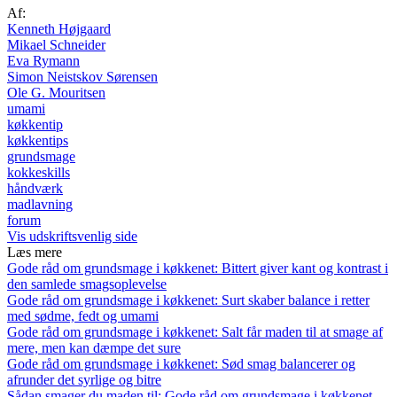
Af:
Kenneth Højgaard
Mikael Schneider
Eva Rymann
Simon Neistskov Sørensen
Ole G. Mouritsen
umami
køkkentip
køkkentips
grundsmage
kokkeskills
håndværk
madlavning
forum
Vis udskriftsvenlig side
Læs mere
Gode råd om grundsmage i køkkenet: Bittert giver kant og kontrast i
den samlede smagsoplevelse
Gode råd om grundsmage i køkkenet: Surt skaber balance i retter
med sødme, fedt og umami
Gode råd om grundsmage i køkkenet: Salt får maden til at smage af
mere, men kan dæmpe det sure
Gode råd om grundsmage i køkkenet: Sød smag balancerer og
afrunder det syrlige og bitre
Sådan smager du maden til: Gode råd om grundsmage i køkkenet