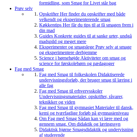
formidling, som Smag for Livet står bag
Prøv selv
Opskrifter
Her finder du opskrifter med både
velkendt og eksperimenterende smag
Køkkentips
Her får du tips til at få smagen frem i
din mad
Guides
Konkrete guides til at sanke urter, undgå
madspild og meget mere
Eksperimenter og smagslege
Prøv selv at smage
og eksperimentere derhjemme
Science i børnehøjde
Aktiviteter om smag og
science for førskolebørn og pædagoger
Fag med Smag
Fag med Smag til folkeskolen
Didaktiserede
undervisningsforløb, der bruger smag til læring i
alle fag
Fag med Smag til erhvervsskoler
Undervisningsmaterialer, opskrifter, råvarer,
teknikker og viden
Fag med Smag til gymnasiet
Materialer til dansk,
kemi og tværfaglige forløb på gymnasieniveau
Om Fag med Smag
Sådan kan vi lære med og
gennem smag. Om didaktik og læringssyn
Didaktisk hjørne
Smagsdidaktik og undervisning
af studerende