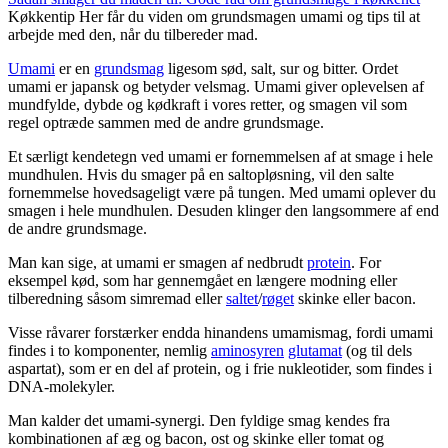
Køkkentip
Her får du viden om grundsmagen umami og tips til at
arbejde med den, når du tilbereder mad.
Umami
er en
grundsmag
ligesom sød, salt, sur og bitter. Ordet
umami er japansk og betyder velsmag. Umami giver oplevelsen af
mundfylde, dybde og kødkraft i vores retter, og smagen vil som
regel optræde sammen med de andre grundsmage.
Et særligt kendetegn ved umami er fornemmelsen af at smage i hele
mundhulen. Hvis du smager på en saltopløsning, vil den salte
fornemmelse hovedsageligt være på tungen. Med umami oplever du
smagen i hele mundhulen. Desuden klinger den langsommere af end
de andre grundsmage.
Man kan sige, at umami er smagen af nedbrudt
protein
. For
eksempel kød, som har gennemgået en længere modning eller
tilberedning såsom simremad eller
saltet
/
røget
skinke eller bacon.
Visse råvarer forstærker endda hinandens umamismag, fordi umami
findes i to komponenter, nemlig
aminosyren
glutamat
(og til dels
aspartat), som er en del af protein, og i frie nukleotider, som findes i
DNA-molekyler.
Man kalder det umami-synergi. Den fyldige smag kendes fra
kombinationen af æg og bacon, ost og skinke eller tomat og