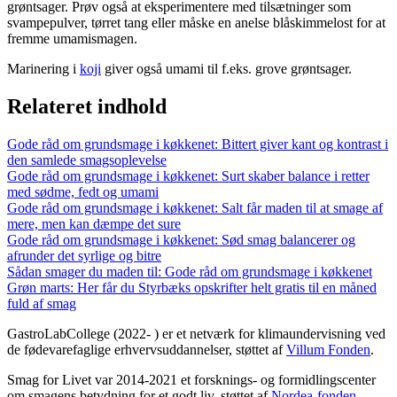
grøntsager. Prøv også at eksperimentere med tilsætninger som
svampepulver, tørret tang eller måske en anelse blåskimmelost for at
fremme umamismagen.
Marinering i
koji
giver også umami til f.eks. grove grøntsager.
Relateret indhold
Gode råd om grundsmage i køkkenet: Bittert giver kant og kontrast i
den samlede smagsoplevelse
Gode råd om grundsmage i køkkenet: Surt skaber balance i retter
med sødme, fedt og umami
Gode råd om grundsmage i køkkenet: Salt får maden til at smage af
mere, men kan dæmpe det sure
Gode råd om grundsmage i køkkenet: Sød smag balancerer og
afrunder det syrlige og bitre
Sådan smager du maden til: Gode råd om grundsmage i køkkenet
Grøn marts: Her får du Styrbæks opskrifter helt gratis til en måned
fuld af smag
GastroLabCollege (2022- ) er et netværk for klimaundervisning ved
de fødevarefaglige erhvervsuddannelser, støttet af
Villum Fonden
.
Smag for Livet var 2014-2021 et forsknings- og formidlingscenter
om smagens betydning for et godt liv, støttet af
Nordea-fonden
.