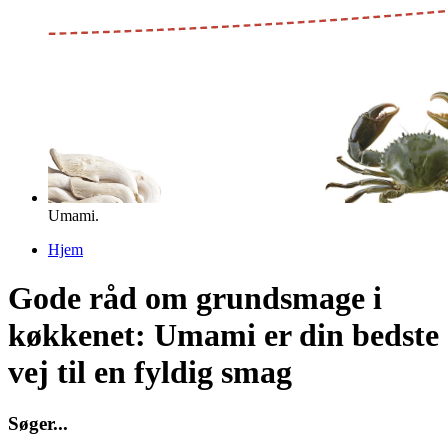
Umami.
Hjem
Du er her
Gode råd om grundsmage i
køkkenet: Umami er din bedste
vej til en fyldig smag
S
ø
g
e
r
.
.
.