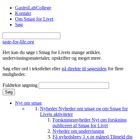
Gå til hovedindhold
GastroLabCollege
Kontakt
Om Smag for Livet
Søg
taste-for-life.org
Her kan du søge i Smag for Livets mange artikler,
undervisningsmaterialer, opskrifter og meget mere.
Søg efter ord i tekstfeltet eller
gå direkte til søgesiden
for flere
muligheder.
Fuldtekst søgning
Nyt om smag
Nyheder
Nyheder om smag og om Smag for
Livets aktiviteter
Forskningsnyheder
Nyt om forskning
publiceret af Smag for Livet
Nyheder om undervisning
Få nyhedsbrev 1 x pr måned
Tilmeld dig