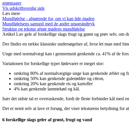
grøntsager
Vis udskriftsvenlig side
Læs mere
Mundfølelse - afgørende for, om vi kan lide maden
Mundfølelsens samspil med de andre smagsindtryk
Struktur og tekstur afgør madens mundfølelse
Artikel
Lav gele af forskellige slags frugt og grønt og prøv selv, om
Der findes en række klassiske undersøgelser af, hvor let man med bind
Unge med normalvægt kan i gennemsnit genkende ca. 41% af de for
Variationen for forskellige typer fødevarer er meget stor:
omkring 80% af normalvægtige unge kan genkende æbler og fi
omkring 50% kan genkende gulerødder og citron,
omkring 20% kan genkende ris og kartofler
4% kan genkende lammekød og kål.
Især det sidste tal er overraskende, fordi de fleste forbinder kål med e
Det er nemt selv at lave et forsøg, der viser teksturens betydning for a
6 forskellige slags geler af grønt, frugt og vand