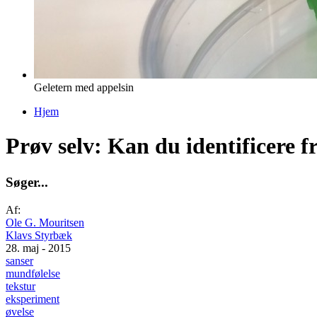
Geletern med appelsin
Hjem
Du er her
Prøv selv: Kan du identificere f
S
ø
g
e
r
.
.
.
Af:
Ole G. Mouritsen
Klavs Styrbæk
28. maj - 2015
sanser
mundfølelse
tekstur
eksperiment
øvelse