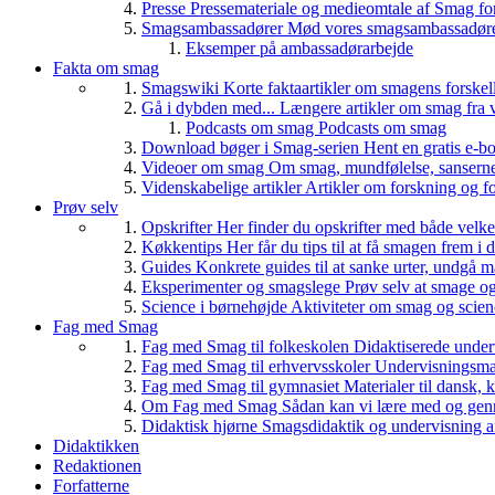
Presse
Pressemateriale og medieomtale af Smag fo
Smagsambassadører
Mød vores smagsambassadører
Eksemper på ambassadørarbejde
Fakta om smag
Smagswiki
Korte faktaartikler om smagens forskel
Gå i dybden med...
Længere artikler om smag fra v
Podcasts om smag
Podcasts om smag
Download bøger i Smag-serien
Hent en gratis e-bo
Videoer om smag
Om smag, mundfølelse, sanserne, 
Videnskabelige artikler
Artikler om forskning og f
Prøv selv
Opskrifter
Her finder du opskrifter med både vel
Køkkentips
Her får du tips til at få smagen frem i
Guides
Konkrete guides til at sanke urter, undgå 
Eksperimenter og smagslege
Prøv selv at smage o
Science i børnehøjde
Aktiviteter om smag og scie
Fag med Smag
Fag med Smag til folkeskolen
Didaktiserede underv
Fag med Smag til erhvervsskoler
Undervisningsmate
Fag med Smag til gymnasiet
Materialer til dansk,
Om Fag med Smag
Sådan kan vi lære med og gen
Didaktisk hjørne
Smagsdidaktik og undervisning a
Didaktikken
Redaktionen
Forfatterne