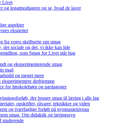
r Livet
 og legatmodtagere og se, hvad de laver
lige aspekter
ores eksperter
g fra vores skriftserie om smag
det sociale og det, vi ikke kan lide
ormidling, som Smag for Livet står bag
kendt og eksperimenterende smag
 din mad
madspild og meget mere
g eksperimentere derhjemme
nce for førskolebørn og pædagoger
isningsforløb, der bruger smag til læring i alle fag
rialer, opskrifter, råvarer, teknikker og viden
 kemi og tværfaglige forløb på gymnasieniveau
nem smag. Om didaktik og læringssyn
f studerende