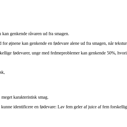
 du kan genkende råvaren ud fra smagen.
 for øjnene kan genkende en fødevare alene ud fra smagen, når teksture
skellige fødevarer, unge med fedmeproblemer kan genkende 50%, hvo
sk,
n meget karakteristisk smag.
t kunne identificere en fødevare: Lav fem geler af juice af fem forskelli