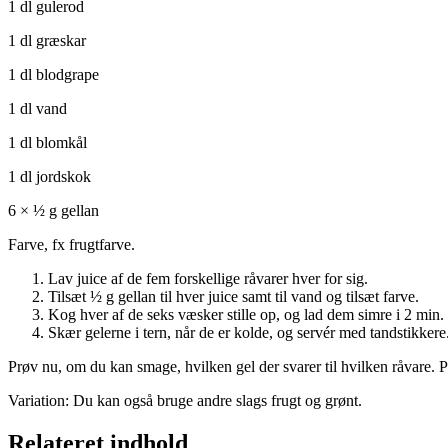
1 dl gulerod
1 dl græskar
1 dl blodgrape
1 dl vand
1 dl blomkål
1 dl jordskok
6 × ½ g gellan
Farve, fx frugtfarve.
Lav juice af de fem forskellige råvarer hver for sig.
Tilsæt ½ g gellan til hver juice samt til vand og tilsæt farve.
Kog hver af de seks væsker stille op, og lad dem simre i 2 min.
Skær gelerne i tern, når de er kolde, og servér med tandstikkere
Prøv nu, om du kan smage, hvilken gel der svarer til hvilken råvare. P
Variation: Du kan også bruge andre slags frugt og grønt.
Relateret indhold