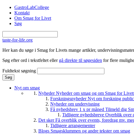
Gå til hovedindhold
GastroLabCollege
Kontakt
Om Smag for Livet
Søg
taste-for-life.org
Her kan du søge i Smag for Livets mange artikler, undervisningsmateri
Søg efter ord i tekstfeltet eller
gå direkte til søgesiden
for flere mulighe
Fuldtekst søgning
Nyt om smag
Nyheder
Nyheder om smag og om Smag for Livets 
Forskningsnyheder
Nyt om forskning public
Nyheder om undervisning
Få nyhedsbrev 1 x pr måned
Tilmeld dig Sm
Tidligere nyhedsbreve
Overblik over 
Det sker
Få overblik over events, foredrag mv. me
Tidligere arrangementer
Blogs
Smagsklummen og andre tekster om smag