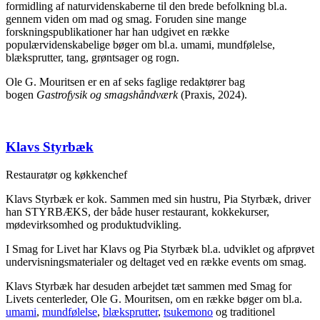
formidling af naturvidenskaberne til den brede befolkning bl.a.
gennem viden om mad og smag. Foruden sine mange
forskningspublikationer har han udgivet en række
populærvidenskabelige bøger om bl.a. umami, mundfølelse,
blæksprutter, tang, grøntsager og rogn.
Ole G. Mouritsen er en af seks faglige redaktører bag
bogen
Gastrofysik og smagshåndværk
(Praxis, 2024).
Klavs Styrbæk
Restauratør og køkkenchef
Klavs Styrbæk er kok. Sammen med sin hustru, Pia Styrbæk, driver
han STYRBÆKS, der både huser restaurant, kokkekurser,
mødevirksomhed og produktudvikling.
I Smag for Livet har Klavs og Pia Styrbæk bl.a. udviklet og afprøvet
undervisningsmaterialer og deltaget ved en række events om smag.
Klavs Styrbæk har desuden arbejdet tæt sammen med Smag for
Livets centerleder, Ole G. Mouritsen, om en række bøger om bl.a.
umami
,
mundfølelse
,
blæksprutter
,
tsukemono
og traditionel