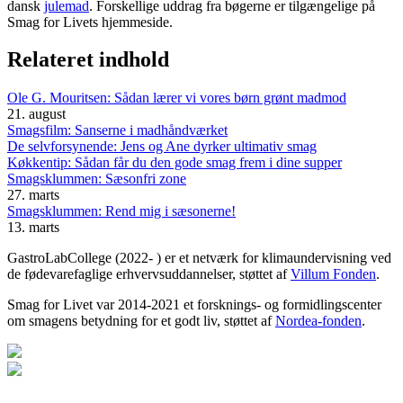
dansk
julemad
. Forskellige uddrag fra bøgerne er tilgængelige på
Smag for Livets hjemmeside.
Relateret indhold
Ole G. Mouritsen: Sådan lærer vi vores børn grønt madmod
21. august
Smagsfilm: Sanserne i madhåndværket
De selvforsynende: Jens og Ane dyrker ultimativ smag
Køkkentip: Sådan får du den gode smag frem i dine supper
Smagsklummen: Sæsonfri zone
27. marts
Smagsklummen: Rend mig i sæsonerne!
13. marts
GastroLabCollege (2022- ) er et netværk for klimaundervisning ved
de fødevarefaglige erhvervsuddannelser, støttet af
Villum Fonden
.
Smag for Livet var 2014-2021 et forsknings- og formidlingscenter
om smagens betydning for et godt liv, støttet af
Nordea-fonden
.