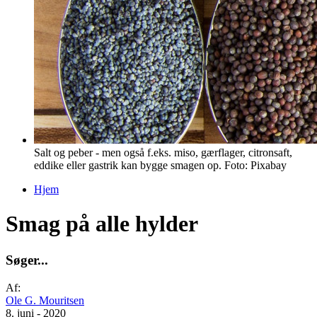
Salt og peber - men også f.eks. miso, gærflager, citronsaft,
eddike eller gastrik kan bygge smagen op. Foto: Pixabay
Hjem
Du er her
Smag på alle hylder
S
ø
g
e
r
.
.
.
Af:
Ole G. Mouritsen
8. juni - 2020