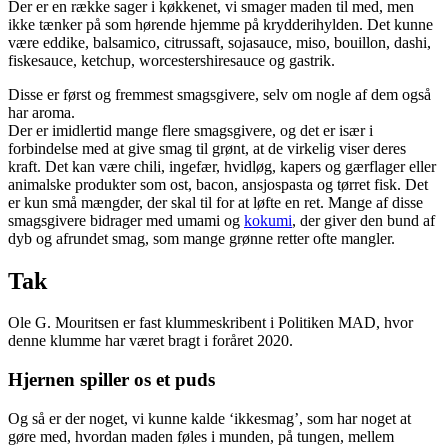
Der er en række sager i køkkenet, vi smager maden til med, men
ikke tænker på som hørende hjemme på krydderihylden. Det kunne
være eddike, balsamico, citrussaft, sojasauce, miso, bouillon, dashi,
fiskesauce, ketchup, worcestershiresauce og gastrik.
Disse er først og fremmest smagsgivere, selv om nogle af dem også
har aroma.
Der er imidlertid mange flere smagsgivere, og det er især i
forbindelse med at give smag til grønt, at de virkelig viser deres
kraft. Det kan være chili, ingefær, hvidløg, kapers og gærflager eller
animalske produkter som ost, bacon, ansjospasta og tørret fisk. Det
er kun små mængder, der skal til for at løfte en ret. Mange af disse
smagsgivere bidrager med umami og
kokumi
, der giver den bund af
dyb og afrundet smag, som mange grønne retter ofte mangler.
Tak
Ole G. Mouritsen er fast klummeskribent i Politiken MAD, hvor
denne klumme har været bragt i foråret 2020.
Hjernen spiller os et puds
Og så er der noget, vi kunne kalde ‘ikkesmag’, som har noget at
gøre med, hvordan maden føles i munden, på tungen, mellem