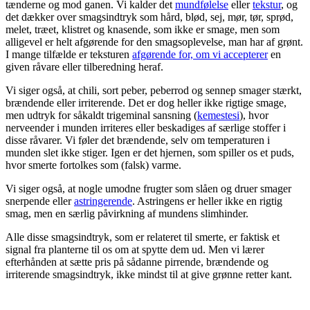
tænderne og mod ganen. Vi kalder det
mundfølelse
eller
tekstur
, og
det dækker over smagsindtryk som hård, blød, sej, mør, tør, sprød,
melet, træet, klistret og knasende, som ikke er smage, men som
alligevel er helt afgørende for den smagsoplevelse, man har af grønt.
I mange tilfælde er teksturen
afgørende for, om vi accepterer
en
given råvare eller tilberedning heraf.
Vi siger også, at chili, sort peber, peberrod og sennep smager stærkt,
brændende eller irriterende. Det er dog heller ikke rigtige smage,
men udtryk for såkaldt trigeminal sansning (
kemestesi
), hvor
nerveender i munden irriteres eller beskadiges af særlige stoffer i
disse råvarer. Vi føler det brændende, selv om temperaturen i
munden slet ikke stiger. Igen er det hjernen, som spiller os et puds,
hvor smerte fortolkes som (falsk) varme.
Vi siger også, at nogle umodne frugter som slåen og druer smager
snerpende eller
astringerende
. Astringens er heller ikke en rigtig
smag, men en særlig påvirkning af mundens slimhinder.
Alle disse smagsindtryk, som er relateret til smerte, er faktisk et
signal fra planterne til os om at spytte dem ud. Men vi lærer
efterhånden at sætte pris på sådanne pirrende, brændende og
irriterende smagsindtryk, ikke mindst til at give grønne retter kant.