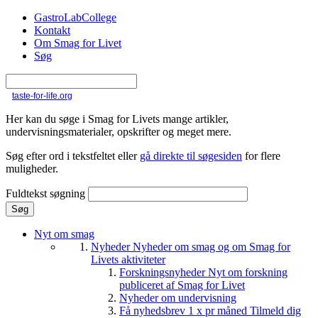
Gå til hovedindhold
GastroLabCollege
Kontakt
Om Smag for Livet
Søg
taste-for-life.org
Her kan du søge i Smag for Livets mange artikler,
undervisningsmaterialer, opskrifter og meget mere.
Søg efter ord i tekstfeltet eller
gå direkte til søgesiden
for flere
muligheder.
Fuldtekst søgning
Nyt om smag
Nyheder
Nyheder om smag og om Smag for
Livets aktiviteter
Forskningsnyheder
Nyt om forskning
publiceret af Smag for Livet
Nyheder om undervisning
Få nyhedsbrev 1 x pr måned
Tilmeld dig