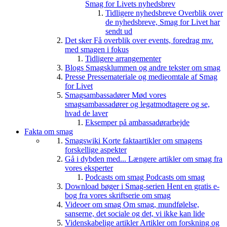
Smag for Livets nyhedsbrev
Tidligere nyhedsbreve
Overblik over
de nyhedsbreve, Smag for Livet har
sendt ud
Det sker
Få overblik over events, foredrag mv.
med smagen i fokus
Tidligere arrangementer
Blogs
Smagsklummen og andre tekster om smag
Presse
Pressemateriale og medieomtale af Smag
for Livet
Smagsambassadører
Mød vores
smagsambassadører og legatmodtagere og se,
hvad de laver
Eksemper på ambassadørarbejde
Fakta om smag
Smagswiki
Korte faktaartikler om smagens
forskellige aspekter
Gå i dybden med...
Længere artikler om smag fra
vores eksperter
Podcasts om smag
Podcasts om smag
Download bøger i Smag-serien
Hent en gratis e-
bog fra vores skriftserie om smag
Videoer om smag
Om smag, mundfølelse,
sanserne, det sociale og det, vi ikke kan lide
Videnskabelige artikler
Artikler om forskning og