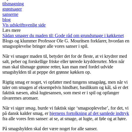
tilsmagning
grøntsager
sanserne
blog
Vis udskriftsvenlig side
Læs mere
Sådan smager du maden til: Gode råd om grundsmage i køkkenet
Blogs og klummer
Professor Ole G. Mouritsen forklarer, hvordan en
smagsoplevelse bringer alle vores sanser i spil.
Når vi smager maden til, betyder det for de fleste, at vi krydrer med
salt, peber og forskellige friske eller tørrede krydderurter. Men når
man skal tilsmage grønne retter, kan man med fordel udvide
smagshylden til at peppe det grønne køkken op.
Rigtig smag er noget, vi opfatter med tungens smagsløg, men når vi
taler om smagen af eksempelvis hindbær, basilikum og kål, så er det
faktisk næsen, altså lugtesansen, som mest er i spil og opfanger
råvarernes aromaer.
Når vi siger
smag
, burde vi faktisk sige ‘smagsoplevelse’, for det, vi
på dansk kalder smag, er
hjernens fortolkning af det samlede indtryk
fra alle vores fem sanser: at se, at smage, at lugte, at føle og at høre.
På smagshylden skal der være noget for alle sanser.