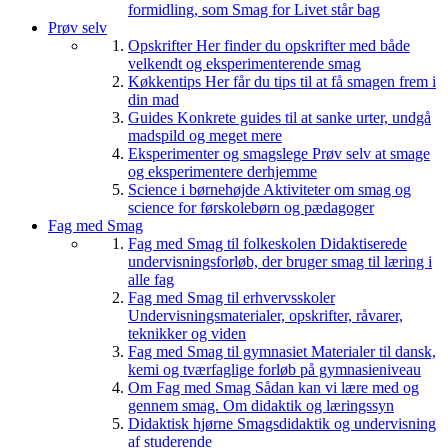
formidling, som Smag for Livet står bag
Prøv selv
Opskrifter
Her finder du opskrifter med både
velkendt og eksperimenterende smag
Køkkentips
Her får du tips til at få smagen frem i
din mad
Guides
Konkrete guides til at sanke urter, undgå
madspild og meget mere
Eksperimenter og smagslege
Prøv selv at smage
og eksperimentere derhjemme
Science i børnehøjde
Aktiviteter om smag og
science for førskolebørn og pædagoger
Fag med Smag
Fag med Smag til folkeskolen
Didaktiserede
undervisningsforløb, der bruger smag til læring i
alle fag
Fag med Smag til erhvervsskoler
Undervisningsmaterialer, opskrifter, råvarer,
teknikker og viden
Fag med Smag til gymnasiet
Materialer til dansk,
kemi og tværfaglige forløb på gymnasieniveau
Om Fag med Smag
Sådan kan vi lære med og
gennem smag. Om didaktik og læringssyn
Didaktisk hjørne
Smagsdidaktik og undervisning
af studerende