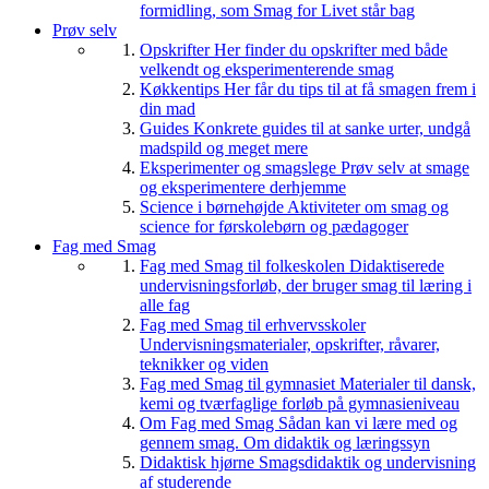
formidling, som Smag for Livet står bag
Prøv selv
Opskrifter
Her finder du opskrifter med både
velkendt og eksperimenterende smag
Køkkentips
Her får du tips til at få smagen frem i
din mad
Guides
Konkrete guides til at sanke urter, undgå
madspild og meget mere
Eksperimenter og smagslege
Prøv selv at smage
og eksperimentere derhjemme
Science i børnehøjde
Aktiviteter om smag og
science for førskolebørn og pædagoger
Fag med Smag
Fag med Smag til folkeskolen
Didaktiserede
undervisningsforløb, der bruger smag til læring i
alle fag
Fag med Smag til erhvervsskoler
Undervisningsmaterialer, opskrifter, råvarer,
teknikker og viden
Fag med Smag til gymnasiet
Materialer til dansk,
kemi og tværfaglige forløb på gymnasieniveau
Om Fag med Smag
Sådan kan vi lære med og
gennem smag. Om didaktik og læringssyn
Didaktisk hjørne
Smagsdidaktik og undervisning
af studerende