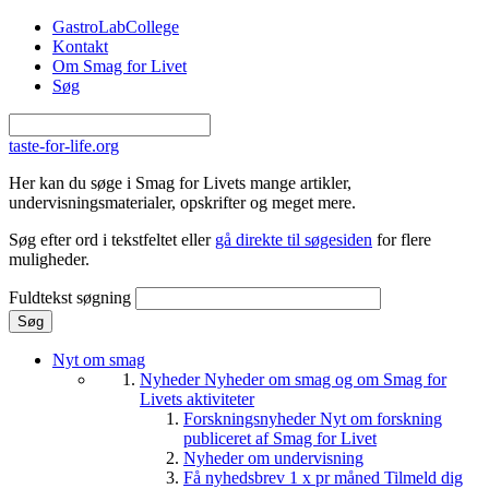
Gå til hovedindhold
GastroLabCollege
Kontakt
Om Smag for Livet
Søg
taste-for-life.org
Her kan du søge i Smag for Livets mange artikler,
undervisningsmaterialer, opskrifter og meget mere.
Søg efter ord i tekstfeltet eller
gå direkte til søgesiden
for flere
muligheder.
Fuldtekst søgning
Nyt om smag
Nyheder
Nyheder om smag og om Smag for
Livets aktiviteter
Forskningsnyheder
Nyt om forskning
publiceret af Smag for Livet
Nyheder om undervisning
Få nyhedsbrev 1 x pr måned
Tilmeld dig