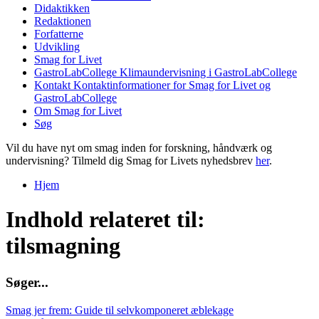
Didaktikken
Redaktionen
Forfatterne
Udvikling
Smag for Livet
GastroLabCollege
Klimaundervisning i GastroLabCollege
Kontakt
Kontaktinformationer for Smag for Livet og
GastroLabCollege
Om Smag for Livet
Søg
Vil du have nyt om smag inden for forskning, håndværk og
undervisning? Tilmeld dig Smag for Livets nyhedsbrev
her
.
Hjem
Du er her
Indhold relateret til:
tilsmagning
S
ø
g
e
r
.
.
.
Smag jer frem: Guide til selvkomponeret æblekage