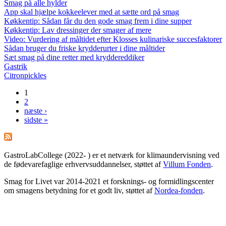
Smag på alle hylder
App skal hjælpe kokkeelever med at sætte ord på smag
Køkkentip: Sådan får du den gode smag frem i dine supper
Køkkentip: Lav dressinger der smager af mere
Video: Vurdering af måltidet efter Klosses kulinariske succesfaktorer
Sådan bruger du friske krydderurter i dine måltider
Sæt smag på dine retter med kryddereddiker
Gastrik
Citronpickles
1
Sider
2
næste ›
sidste »
GastroLabCollege (2022- ) er et netværk for klimaundervisning ved
de fødevarefaglige erhvervsuddannelser, støttet af
Villum Fonden
.
Smag for Livet var 2014-2021 et forsknings- og formidlingscenter
om smagens betydning for et godt liv, støttet af
Nordea-fonden
.