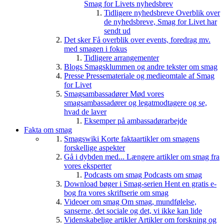
Smag for Livets nyhedsbrev
Tidligere nyhedsbreve
Overblik over
de nyhedsbreve, Smag for Livet har
sendt ud
Det sker
Få overblik over events, foredrag mv.
med smagen i fokus
Tidligere arrangementer
Blogs
Smagsklummen og andre tekster om smag
Presse
Pressemateriale og medieomtale af Smag
for Livet
Smagsambassadører
Mød vores
smagsambassadører og legatmodtagere og se,
hvad de laver
Eksemper på ambassadørarbejde
Fakta om smag
Smagswiki
Korte faktaartikler om smagens
forskellige aspekter
Gå i dybden med...
Længere artikler om smag fra
vores eksperter
Podcasts om smag
Podcasts om smag
Download bøger i Smag-serien
Hent en gratis e-
bog fra vores skriftserie om smag
Videoer om smag
Om smag, mundfølelse,
sanserne, det sociale og det, vi ikke kan lide
Videnskabelige artikler
Artikler om forskning og