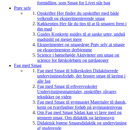
formidling, som Smag for Livet står bag
Prøv selv
Opskrifter
Her finder du opskrifter med både
velkendt og eksperimenterende smag
Køkkentips
Her får du tips til at få smagen frem i
din mad
Guides
Konkrete guides til at sanke urter, undgå
madspild og meget mere
Eksperimenter og smagslege
Prøv selv at smage
og eksperimentere derhjemme
Science i børnehøjde
Aktiviteter om smag og
science for førskolebørn og pædagoger
Fag med Smag
Fag med Smag til folkeskolen
Didaktiserede
undervisningsforløb, der bruger smag til læring i
alle fag
Fag med Smag til erhvervsskoler
Undervisningsmaterialer, opskrifter, råvarer,
teknikker og viden
Fag med Smag til gymnasiet
Materialer til dansk,
kemi og tværfaglige forløb på gymnasieniveau
Om Fag med Smag
Sådan kan vi lære med og
gennem smag. Om didaktik og læringssyn
Didaktisk hjørne
Smagsdidaktik og undervisning
af studerende