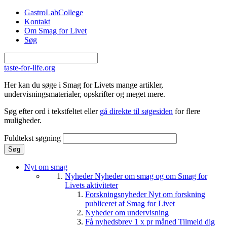
Gå til hovedindhold
GastroLabCollege
Kontakt
Om Smag for Livet
Søg
taste-for-life.org
Her kan du søge i Smag for Livets mange artikler,
undervisningsmaterialer, opskrifter og meget mere.
Søg efter ord i tekstfeltet eller
gå direkte til søgesiden
for flere
muligheder.
Fuldtekst søgning
Nyt om smag
Nyheder
Nyheder om smag og om Smag for
Livets aktiviteter
Forskningsnyheder
Nyt om forskning
publiceret af Smag for Livet
Nyheder om undervisning
Få nyhedsbrev 1 x pr måned
Tilmeld dig