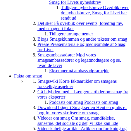
Smag for Livets nyhedsbrev
Tidligere nyhedsbreve
Overblik over
de nyhedsbreve, Smag for Livet har
sendt ud
Det sker
Få overblik over events, foredrag mv.
med smagen i fokus
Tidligere arrangementer
Blogs
Smagsklummen og andre tekster om smag
Presse
Pressemateriale og medieomtale af Smag
for Livet
Smagsambassadører
Mød vores
smagsambassadører og legatmodtagere og se,
hvad de laver
Eksemper på ambassadørarbejde
Fakta om smag
Smagswiki
Korte faktaartikler om smagens
forskellige aspekter
Gå i dybden med...
Længere artikler om smag fra
vores eksperter
Podcasts om smag
Podcasts om smag
Download bøger i Smag-serien
Hent en gratis e-
bog fra vores skriftserie om smag
Videoer om smag
Om smag, mundfølelse,
sanserne, det sociale og det, vi ikke kan lide
Videnskabelige artikler
Artikler om forskning og