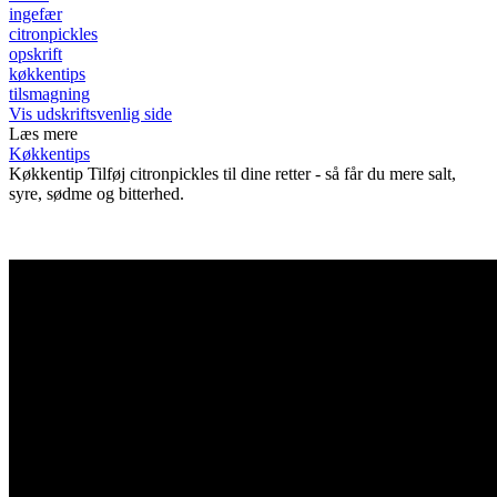
ingefær
citronpickles
opskrift
køkkentips
tilsmagning
Vis udskriftsvenlig side
Læs mere
Køkkentips
Køkkentip
Tilføj citronpickles til dine retter - så får du mere salt,
syre, sødme og bitterhed.