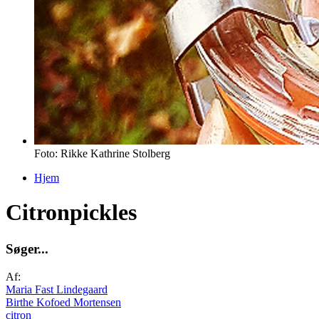
Foto: Rikke Kathrine Stolberg
Hjem
Du er her
Citronpickles
S
ø
g
e
r
.
.
.
Af:
Maria Fast Lindegaard
Birthe Kofoed Mortensen
citron