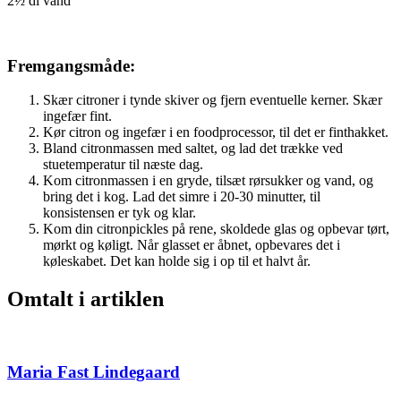
2½ dl vand
Fremgangsmåde:
Skær citroner i tynde skiver og fjern eventuelle kerner. Skær
ingefær fint.
Kør citron og ingefær i en foodprocessor, til det er finthakket.
Bland citronmassen med saltet, og lad det trække ved
stuetemperatur til næste dag.
Kom citronmassen i en gryde, tilsæt rørsukker og vand, og
bring det i kog. Lad det simre i 20-30 minutter, til
konsistensen er tyk og klar.
Kom din citronpickles på rene, skoldede glas og opbevar tørt,
mørkt og køligt. Når glasset er åbnet, opbevares det i
køleskabet. Det kan holde sig i op til et halvt år.
Omtalt i artiklen
Maria Fast Lindegaard