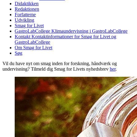
Didaktikken
Redaktionen
Forfatterne
Udvikling
Smag for Livet
GastroLabCollege
Klimaundervisning i GastroLabCollege
Kontakt
Kontaktinformationer for Smag for Livet og
GastroLabCollege
Om Smag for Livet
Søg
Vil du have nyt om smag inden for forskning, håndværk og
undervisning? Tilmeld dig Smag for Livets nyhedsbrev
her
.