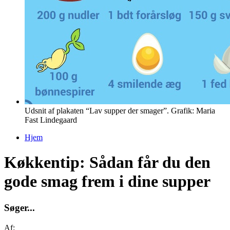
Udsnit af plakaten “Lav supper der smager”. Grafik: Maria
Fast Lindegaard
Hjem
Du er her
Køkkentip: Sådan får du den
gode smag frem i dine supper
S
ø
g
e
r
.
.
.
Af: