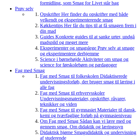
formidling, som Smag for Livet står bag
Prøv selv
Opskrifter
Her finder du opskrifter med både
velkendt og eksperimenterende smag
Køkkentips
Her får du tips til at få smagen frem i
din mad
Guides
Konkrete guides til at sanke urter, undgå
madspild og meget mere
Eksperimenter og smagslege
Prøv selv at smage
og eksperimentere derhjemme
Science i børnehøjde
Aktiviteter om smag og
science for førskolebørn og pædagoger
Fag med Smag
Fag med Smag til folkeskolen
Didaktiserede
undervisningsforløb, der bruger smag til læring i
alle fag
Fag med Smag til erhvervsskoler
Undervisningsmaterialer, opskrifter, råvarer,
teknikker og viden
Fag med Smag til gymnasiet
Materialer til dansk,
kemi og tværfaglige forløb på gymnasieniveau
Om Fag med Smag
Sådan kan vi lære med og
gennem smag. Om didaktik og læringssyn
Didaktisk hjørne
Smagsdidaktik og undervisning
af studerende