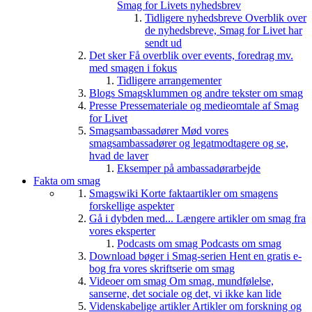
Smag for Livets nyhedsbrev
Tidligere nyhedsbreve
Overblik over
de nyhedsbreve, Smag for Livet har
sendt ud
Det sker
Få overblik over events, foredrag mv.
med smagen i fokus
Tidligere arrangementer
Blogs
Smagsklummen og andre tekster om smag
Presse
Pressemateriale og medieomtale af Smag
for Livet
Smagsambassadører
Mød vores
smagsambassadører og legatmodtagere og se,
hvad de laver
Eksemper på ambassadørarbejde
Fakta om smag
Smagswiki
Korte faktaartikler om smagens
forskellige aspekter
Gå i dybden med...
Længere artikler om smag fra
vores eksperter
Podcasts om smag
Podcasts om smag
Download bøger i Smag-serien
Hent en gratis e-
bog fra vores skriftserie om smag
Videoer om smag
Om smag, mundfølelse,
sanserne, det sociale og det, vi ikke kan lide
Videnskabelige artikler
Artikler om forskning og