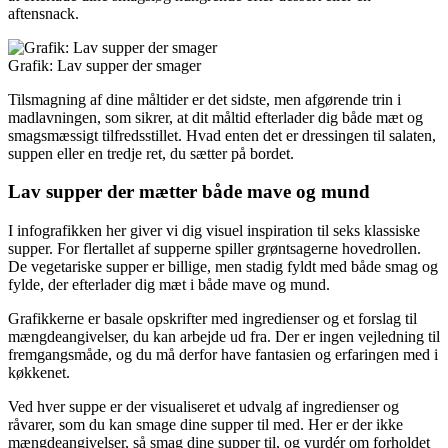
aftensnack.
Grafik: Lav supper der smager
Tilsmagning af dine måltider er det sidste, men afgørende trin i
madlavningen, som sikrer, at dit måltid efterlader dig både mæt og
smagsmæssigt tilfredsstillet. Hvad enten det er dressingen til salaten,
suppen eller en tredje ret, du sætter på bordet.
Lav supper der mætter både mave og mund
I infografikken her giver vi dig visuel inspiration til seks klassiske
supper. For flertallet af supperne spiller grøntsagerne hovedrollen.
De vegetariske supper er billige, men stadig fyldt med både smag og
fylde, der efterlader dig mæt i både mave og mund.
Grafikkerne er basale opskrifter med ingredienser og et forslag til
mængdeangivelser, du kan arbejde ud fra. Der er ingen vejledning til
fremgangsmåde, og du må derfor have fantasien og erfaringen med i
køkkenet.
Ved hver suppe er der visualiseret et udvalg af ingredienser og
råvarer, som du kan smage dine supper til med. Her er der ikke
mængdeangivelser, så smag dine supper til, og vurdér om forholdet