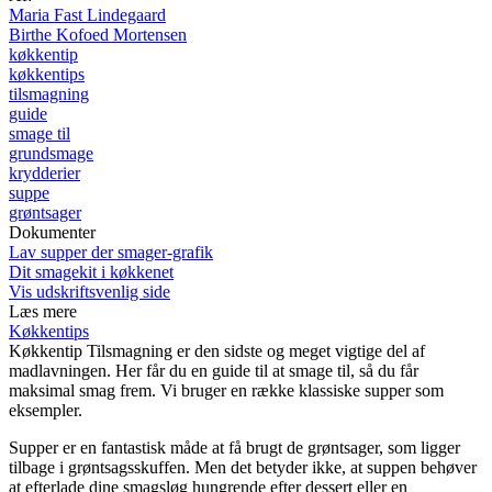
Maria Fast Lindegaard
Birthe Kofoed Mortensen
køkkentip
køkkentips
tilsmagning
guide
smage til
grundsmage
krydderier
suppe
grøntsager
Dokumenter
Lav supper der smager-grafik
Dit smagekit i køkkenet
Vis udskriftsvenlig side
Læs mere
Køkkentips
Køkkentip
Tilsmagning er den sidste og meget vigtige del af
madlavningen. Her får du en guide til at smage til, så du får
maksimal smag frem. Vi bruger en række klassiske supper som
eksempler.
Supper er en fantastisk måde at få brugt de grøntsager, som ligger
tilbage i grøntsagsskuffen. Men det betyder ikke, at suppen behøver
at efterlade dine smagsløg hungrende efter dessert eller en