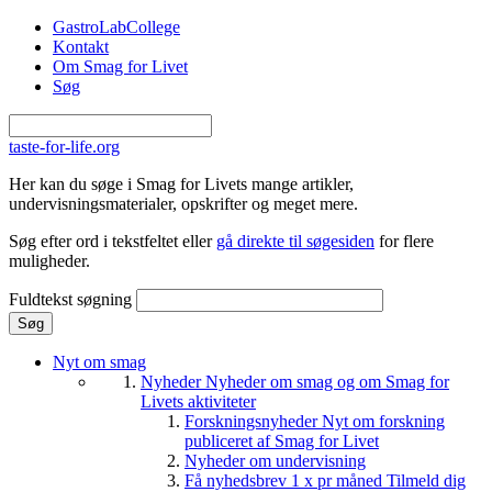
Gå til hovedindhold
GastroLabCollege
Kontakt
Om Smag for Livet
Søg
taste-for-life.org
Her kan du søge i Smag for Livets mange artikler,
undervisningsmaterialer, opskrifter og meget mere.
Søg efter ord i tekstfeltet eller
gå direkte til søgesiden
for flere
muligheder.
Fuldtekst søgning
Nyt om smag
Nyheder
Nyheder om smag og om Smag for
Livets aktiviteter
Forskningsnyheder
Nyt om forskning
publiceret af Smag for Livet
Nyheder om undervisning
Få nyhedsbrev 1 x pr måned
Tilmeld dig