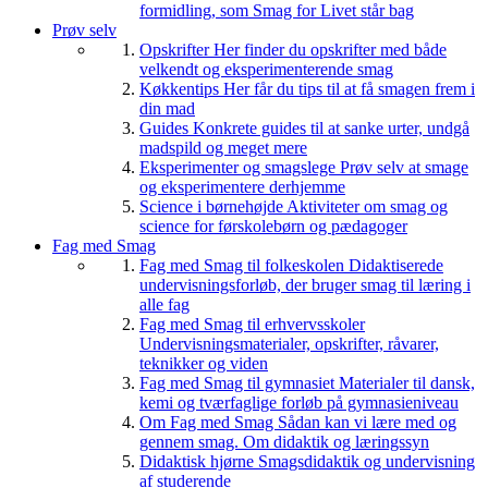
formidling, som Smag for Livet står bag
Prøv selv
Opskrifter
Her finder du opskrifter med både
velkendt og eksperimenterende smag
Køkkentips
Her får du tips til at få smagen frem i
din mad
Guides
Konkrete guides til at sanke urter, undgå
madspild og meget mere
Eksperimenter og smagslege
Prøv selv at smage
og eksperimentere derhjemme
Science i børnehøjde
Aktiviteter om smag og
science for førskolebørn og pædagoger
Fag med Smag
Fag med Smag til folkeskolen
Didaktiserede
undervisningsforløb, der bruger smag til læring i
alle fag
Fag med Smag til erhvervsskoler
Undervisningsmaterialer, opskrifter, råvarer,
teknikker og viden
Fag med Smag til gymnasiet
Materialer til dansk,
kemi og tværfaglige forløb på gymnasieniveau
Om Fag med Smag
Sådan kan vi lære med og
gennem smag. Om didaktik og læringssyn
Didaktisk hjørne
Smagsdidaktik og undervisning
af studerende