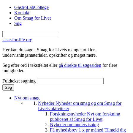
Gå til hovedindhold
GastroLabCollege
Kontakt
Om Smag for Livet
Søg
taste-for-life.org
Her kan du søge i Smag for Livets mange artikler,
undervisningsmaterialer, opskrifter og meget mere.
Søg efter ord i tekstfeltet eller
gå direkte til søgesiden
for flere
muligheder.
Fuldtekst søgning
Nyt om smag
Nyheder
Nyheder om smag og om Smag for
Livets aktiviteter
Forskningsnyheder
Nyt om forskning
publiceret af Smag for Livet
Nyheder om undervisning
Få nyhedsbrev 1 x pr måned
Tilmeld dig