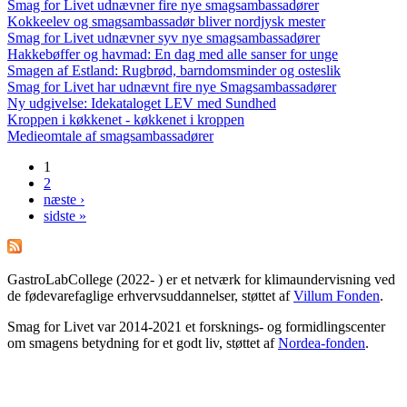
Smag for Livet udnævner fire nye smagsambassadører
Kokkeelev og smagsambassadør bliver nordjysk mester
Smag for Livet udnævner syv nye smagsambassadører
Hakkebøffer og havmad: En dag med alle sanser for unge
Smagen af Estland: Rugbrød, barndomsminder og osteslik
Smag for Livet har udnævnt fire nye Smagsambassadører
Ny udgivelse: Idekataloget LEV med Sundhed
Kroppen i køkkenet - køkkenet i kroppen
Medieomtale af smagsambassadører
1
Sider
2
næste ›
sidste »
GastroLabCollege (2022- ) er et netværk for klimaundervisning ved
de fødevarefaglige erhvervsuddannelser, støttet af
Villum Fonden
.
Smag for Livet var 2014-2021 et forsknings- og formidlingscenter
om smagens betydning for et godt liv, støttet af
Nordea-fonden
.