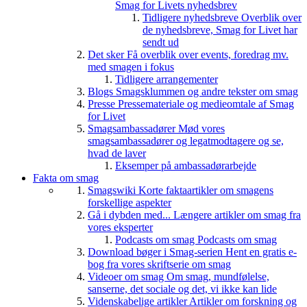
Smag for Livets nyhedsbrev
Tidligere nyhedsbreve
Overblik over
de nyhedsbreve, Smag for Livet har
sendt ud
Det sker
Få overblik over events, foredrag mv.
med smagen i fokus
Tidligere arrangementer
Blogs
Smagsklummen og andre tekster om smag
Presse
Pressemateriale og medieomtale af Smag
for Livet
Smagsambassadører
Mød vores
smagsambassadører og legatmodtagere og se,
hvad de laver
Eksemper på ambassadørarbejde
Fakta om smag
Smagswiki
Korte faktaartikler om smagens
forskellige aspekter
Gå i dybden med...
Længere artikler om smag fra
vores eksperter
Podcasts om smag
Podcasts om smag
Download bøger i Smag-serien
Hent en gratis e-
bog fra vores skriftserie om smag
Videoer om smag
Om smag, mundfølelse,
sanserne, det sociale og det, vi ikke kan lide
Videnskabelige artikler
Artikler om forskning og