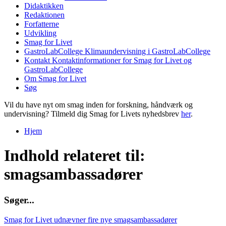
Didaktikken
Redaktionen
Forfatterne
Udvikling
Smag for Livet
GastroLabCollege
Klimaundervisning i GastroLabCollege
Kontakt
Kontaktinformationer for Smag for Livet og
GastroLabCollege
Om Smag for Livet
Søg
Vil du have nyt om smag inden for forskning, håndværk og
undervisning? Tilmeld dig Smag for Livets nyhedsbrev
her
.
Hjem
Du er her
Indhold relateret til:
smagsambassadører
S
ø
g
e
r
.
.
.
Smag for Livet udnævner fire nye smagsambassadører