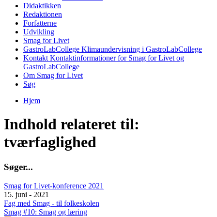
Didaktikken
Redaktionen
Forfatterne
Udvikling
Smag for Livet
GastroLabCollege
Klimaundervisning i GastroLabCollege
Kontakt
Kontaktinformationer for Smag for Livet og
GastroLabCollege
Om Smag for Livet
Søg
Hjem
Du er her
Indhold relateret til:
tværfaglighed
S
ø
g
e
r
.
.
.
Smag for Livet-konference 2021
15. juni - 2021
Fag med Smag - til folkeskolen
Smag #10: Smag og læring