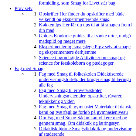
formidling, som Smag for Livet står bag
Prøv selv
Opskrifter
Her finder du opskrifter med både
velkendt og eksperimenterende smag
Køkkentips
Her får du tips til at få smagen frem i
din mad
Guides
Konkrete guides til at sanke urter, undgå
madspild og meget mere
Eksperimenter og smagslege
Prøv selv at smage
og eksperimentere derhjemme
Science i børnehøjde
Aktiviteter om smag og
science for førskolebørn og pædagoger
Fag med Smag
Fag med Smag til folkeskolen
Didaktiserede
undervisningsforløb, der bruger smag til læring i
alle fag
Fag med Smag til erhvervsskoler
Undervisningsmaterialer, opskrifter, råvarer,
teknikker og viden
Fag med Smag til gymnasiet
Materialer til dansk,
kemi og tværfaglige forløb på gymnasieniveau
Om Fag med Smag
Sådan kan vi lære med og
gennem smag. Om didaktik og læringssyn
Didaktisk hjørne
Smagsdidaktik og undervisning
af studerende