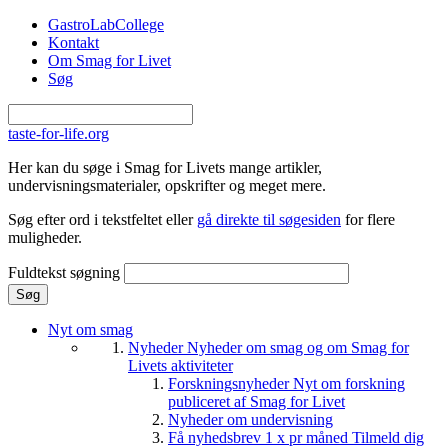
Gå til hovedindhold
GastroLabCollege
Kontakt
Om Smag for Livet
Søg
taste-for-life.org
Her kan du søge i Smag for Livets mange artikler,
undervisningsmaterialer, opskrifter og meget mere.
Søg efter ord i tekstfeltet eller
gå direkte til søgesiden
for flere
muligheder.
Fuldtekst søgning
Nyt om smag
Nyheder
Nyheder om smag og om Smag for
Livets aktiviteter
Forskningsnyheder
Nyt om forskning
publiceret af Smag for Livet
Nyheder om undervisning
Få nyhedsbrev 1 x pr måned
Tilmeld dig