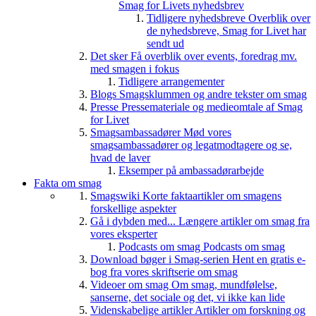
Smag for Livets nyhedsbrev
Tidligere nyhedsbreve
Overblik over
de nyhedsbreve, Smag for Livet har
sendt ud
Det sker
Få overblik over events, foredrag mv.
med smagen i fokus
Tidligere arrangementer
Blogs
Smagsklummen og andre tekster om smag
Presse
Pressemateriale og medieomtale af Smag
for Livet
Smagsambassadører
Mød vores
smagsambassadører og legatmodtagere og se,
hvad de laver
Eksemper på ambassadørarbejde
Fakta om smag
Smagswiki
Korte faktaartikler om smagens
forskellige aspekter
Gå i dybden med...
Længere artikler om smag fra
vores eksperter
Podcasts om smag
Podcasts om smag
Download bøger i Smag-serien
Hent en gratis e-
bog fra vores skriftserie om smag
Videoer om smag
Om smag, mundfølelse,
sanserne, det sociale og det, vi ikke kan lide
Videnskabelige artikler
Artikler om forskning og