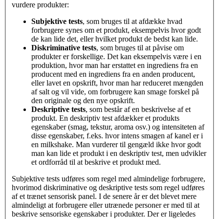
vurdere produkter:
Subjektive
tests
, som bruges til at afdække hvad
forbrugere synes om et produkt, eksempelvis hvor godt
de kan lide det, eller hvilket produkt de bedst kan lide.
Diskriminative tests
, som bruges til at påvise om
produkter er forskellige. Det kan eksempelvis være i en
produktion, hvor man har erstattet en ingrediens fra en
producent med en ingrediens fra en anden producent,
eller lavet en opskrift, hvor man har reduceret mængden
af salt og vil vide, om forbrugere kan smage forskel på
den originale og den nye opskrift.
Deskriptive tests
, som består af en beskrivelse af et
produkt. En deskriptiv test afdækker et produkts
egenskaber (smag, tekstur, aroma osv.) og intensiteten af
disse egenskaber, f.eks. hvor intens smagen af kanel er i
en milkshake. Man vurderer til gengæld ikke hvor godt
man kan lide et produkt i en deskriptiv test, men udvikler
et ordforråd til at beskrive et produkt med.
Subjektive tests udføres som regel med almindelige forbrugere,
hvorimod diskriminative og deskriptive tests som regel udføres
af et trænet sensorisk panel. I de senere år er det blevet mere
almindeligt at forbrugere eller utrænede personer er med til at
beskrive sensoriske egenskaber i produkter. Der er ligeledes