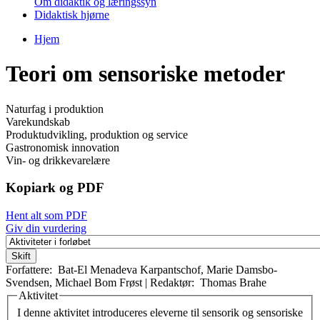
Om didaktik og læringssyn
Didaktisk hjørne
Hjem
Du er her
Teori om sensoriske metoder
Naturfag i produktion
Varekundskab
Produktudvikling, produktion og service
Gastronomisk innovation
Vin- og drikkevarelære
Kopiark og PDF
Hent alt som PDF
Giv din vurdering
Forfattere:
Bat-El Menadeva Karpantschof
,
Marie Damsbo-
Svendsen
,
Michael Bom Frøst
|
Redaktør:
Thomas Brahe
Aktivitet
Vertikale faneblade
I denne aktivitet introduceres eleverne til sensorik og sensoriske