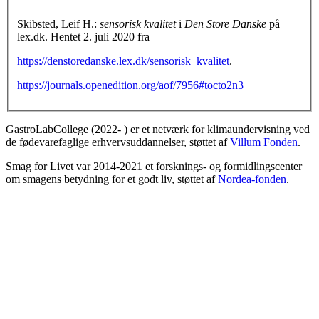
Skibsted, Leif H.:
sensorisk kvalitet
i
Den Store Danske
på
lex.dk. Hentet 2. juli 2020 fra
https://denstoredanske.lex.dk/sensorisk_kvalitet
.
https://journals.openedition.org/aof/7956#tocto2n3
GastroLabCollege (2022- ) er et netværk for klimaundervisning ved
de fødevarefaglige erhvervsuddannelser, støttet af
Villum Fonden
.
Smag for Livet var 2014-2021 et forsknings- og formidlingscenter
om smagens betydning for et godt liv, støttet af
Nordea-fonden
.