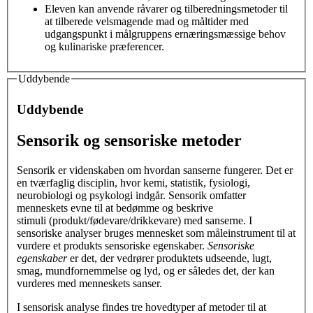
Eleven kan anvende råvarer og tilberedningsmetoder til
at tilberede velsmagende mad og måltider med
udgangspunkt i målgruppens ernæringsmæssige behov
og kulinariske præferencer.
Uddybende
Uddybende
Sensorik og sensoriske metoder
Sensorik er videnskaben om hvordan sanserne fungerer. Det er
en tværfaglig disciplin, hvor kemi, statistik, fysiologi,
neurobiologi og psykologi indgår. Sensorik omfatter
menneskets evne til at bedømme og beskrive
stimuli (produkt/fødevare/drikkevare) med sanserne. I
sensoriske analyser bruges mennesket som måleinstrument til at
vurdere et produkts sensoriske egenskaber.
Sensoriske
egenskaber
er det, der vedrører produktets udseende, lugt,
smag, mundfornemmelse og lyd, og er således det, der kan
vurderes med menneskets sanser.
I sensorisk analyse findes tre hovedtyper af metoder til at