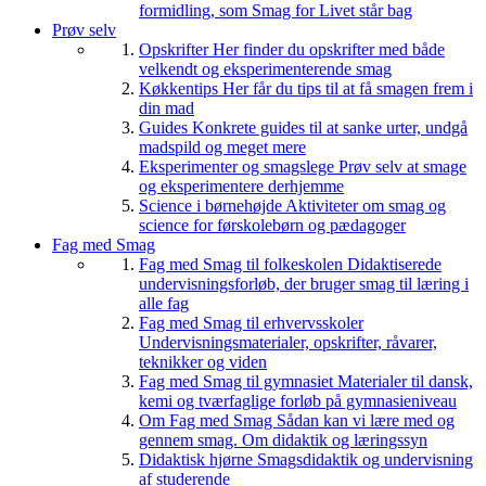
formidling, som Smag for Livet står bag
Prøv selv
Opskrifter
Her finder du opskrifter med både
velkendt og eksperimenterende smag
Køkkentips
Her får du tips til at få smagen frem i
din mad
Guides
Konkrete guides til at sanke urter, undgå
madspild og meget mere
Eksperimenter og smagslege
Prøv selv at smage
og eksperimentere derhjemme
Science i børnehøjde
Aktiviteter om smag og
science for førskolebørn og pædagoger
Fag med Smag
Fag med Smag til folkeskolen
Didaktiserede
undervisningsforløb, der bruger smag til læring i
alle fag
Fag med Smag til erhvervsskoler
Undervisningsmaterialer, opskrifter, råvarer,
teknikker og viden
Fag med Smag til gymnasiet
Materialer til dansk,
kemi og tværfaglige forløb på gymnasieniveau
Om Fag med Smag
Sådan kan vi lære med og
gennem smag. Om didaktik og læringssyn
Didaktisk hjørne
Smagsdidaktik og undervisning
af studerende