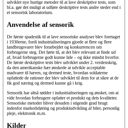
udviklet nye hurtige metoder til at lave deskriptive tests, som
bl.a. gør det muligt at udføre deskriptive tests andre steder end i
et sensorisk laboratorium.
Anvendelse af sensorik
De første spadestik til at lave sensoriske analyser blev foretaget
i 1930erne, fordi industrialiseringen gjorde at flere og flere
landbrugsvarer blev forarbejdet og konkurrencen om
forbrugerne steg. Det førte til, at det blev relevant at finde ud
af, hvad forbrugerne godt kunne lide – og ikke mindst hvorfor.
De første deskriptive tests blev udviklet under 2. verdenskrig,
da den amerikanske hær ønskede at udvikle acceptable
madvarer til hæren, og dermed teste, hvordan soldaterne
opfattede de rationer der blev udviklet til dem for at sikre at de
fik god næring og dermed kunne gå i krig.
Sensorik har altså rødder i industrialiseringen og ønsket, om at
vide hvordan forbrugere opfatter et produkt og dets kvaliteter.
Sensoriske metoder bliver desuden i stigende grad brugt
indenfor markedsføring og produktudvikling af biler, personlig
pleje, elektronik m.m.
Kilder