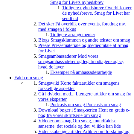
Smag for Livets nyhedsbrev
Tidligere nyhedsbreve
Overblik over
de nyhedsbreve, Smag for Livet har
sendt ud
Det sker
Få overblik over events, foredrag mv.
med smagen i fokus
Tidligere arrangementer
Blogs
Smagsklummen og andre tekster om smag
Presse
Pressemateriale og medieomtale af Smag
for Livet
Smagsambassadører
Mød vores
smagsambassadører og legatmodtagere og se,
hvad de laver
Eksemper på ambassadørarbejde
Fakta om smag
Smagswiki
Korte faktaartikler om smagens
forskellige aspekter
Gå i dybden med...
Længere artikler om smag fra
vores eksperter
Podcasts om smag
Podcasts om smag
Download bøger i Smag-serien
Hent en gratis e-
bog fra vores skriftserie om smag
Videoer om smag
Om smag, mundfølelse,
sanserne, det sociale og det, vi ikke kan lide
Videnskabelige artikler
Artikler om forskning og