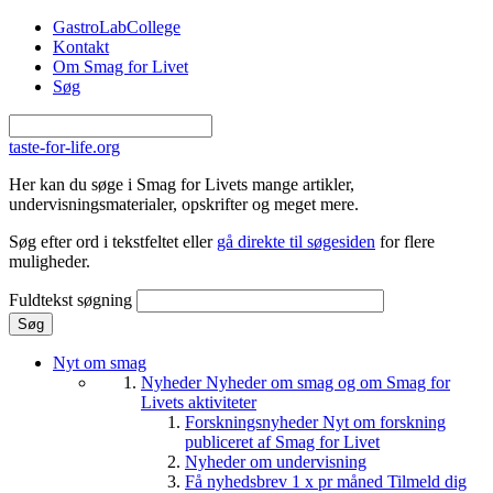
Gå til hovedindhold
GastroLabCollege
Kontakt
Om Smag for Livet
Søg
taste-for-life.org
Her kan du søge i Smag for Livets mange artikler,
undervisningsmaterialer, opskrifter og meget mere.
Søg efter ord i tekstfeltet eller
gå direkte til søgesiden
for flere
muligheder.
Fuldtekst søgning
Nyt om smag
Nyheder
Nyheder om smag og om Smag for
Livets aktiviteter
Forskningsnyheder
Nyt om forskning
publiceret af Smag for Livet
Nyheder om undervisning
Få nyhedsbrev 1 x pr måned
Tilmeld dig