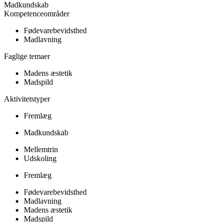
Madkundskab
Kompetenceområder
Fødevarebevidsthed
Madlavning
Faglige temaer
Madens æstetik
Madspild
Aktivitetstyper
Fremlæg
Madkundskab
Mellemtrin
Udskoling
Fremlæg
Fødevarebevidsthed
Madlavning
Madens æstetik
Madspild