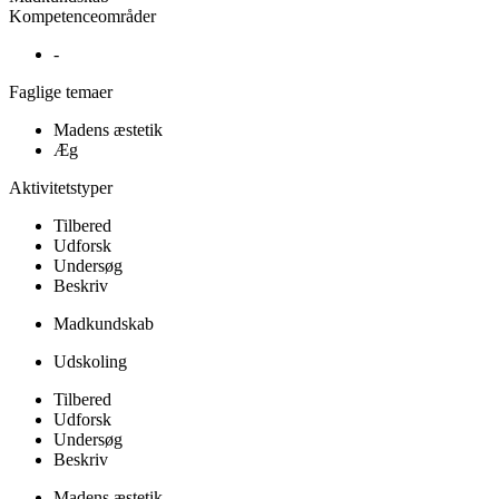
Kompetenceområder
-
Faglige temaer
Madens æstetik
Æg
Aktivitetstyper
Tilbered
Udforsk
Undersøg
Beskriv
Madkundskab
Udskoling
Tilbered
Udforsk
Undersøg
Beskriv
Madens æstetik