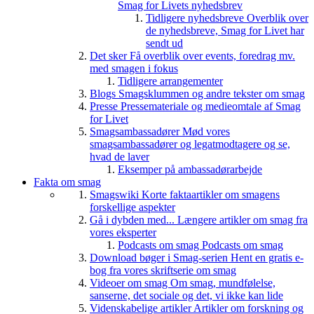
Smag for Livets nyhedsbrev
Tidligere nyhedsbreve
Overblik over
de nyhedsbreve, Smag for Livet har
sendt ud
Det sker
Få overblik over events, foredrag mv.
med smagen i fokus
Tidligere arrangementer
Blogs
Smagsklummen og andre tekster om smag
Presse
Pressemateriale og medieomtale af Smag
for Livet
Smagsambassadører
Mød vores
smagsambassadører og legatmodtagere og se,
hvad de laver
Eksemper på ambassadørarbejde
Fakta om smag
Smagswiki
Korte faktaartikler om smagens
forskellige aspekter
Gå i dybden med...
Længere artikler om smag fra
vores eksperter
Podcasts om smag
Podcasts om smag
Download bøger i Smag-serien
Hent en gratis e-
bog fra vores skriftserie om smag
Videoer om smag
Om smag, mundfølelse,
sanserne, det sociale og det, vi ikke kan lide
Videnskabelige artikler
Artikler om forskning og