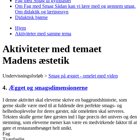
Fag med Smag til gymnasiet
Om Fag med Smag
Sådan kan vi lære med og gennem smag.
Om didaktik og læringssyn
Didaktisk hjørne
Hjem
Aktiviteter med samme tema
Du er her
Aktiviteter med temaet
Madens æstetik
Undervisningsforløb >
Smag på ægget - omelet med viden
4.
Ægget og smagsdimensionerne
I denne aktivitet skal eleverne skrive en baggrundshistorie, som
gerne skulle være med til at fuldende den perfekte smags- og
helhedsoplevelse for deres gæster, når omeletten skal serveres.
Teksten skulle gerne føre gæsten ind i lige præcis det univers og den
stemning, som eleverne mener kan være en medvirkende faktor til at
gøre et restaurantbesøget helt unikt.
Fag
Tværfaglig