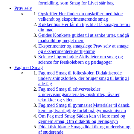
formidling, som Smag for Livet står bag
Prøv selv
Opskrifter
Her finder du opskrifter med både
velkendt og eksperimenterende smag
Køkkentips
Her får du tips til at få smagen frem i
din mad
Guides
Konkrete guides til at sanke urter, undgå
madspild og meget mere
Eksperimenter og smagslege
Prøv selv at smage
og eksperimentere derhjemme
Science i børnehøjde
Aktiviteter om smag og
science for førskolebørn og pædagoger
Fag med Smag
Fag med Smag til folkeskolen
Didaktiserede
undervisningsforløb, der bruger smag til læring i
alle fag
Fag med Smag til erhvervsskoler
Undervisningsmaterialer, opskrifter, råvarer,
teknikker og viden
Fag med Smag til gymnasiet
Materialer til dansk,
kemi og tværfaglige forløb på gymnasieniveau
Om Fag med Smag
Sådan kan vi lære med og
gennem smag. Om didaktik og læringssyn
Didaktisk hjørne
Smagsdidaktik og undervisning
af studerende