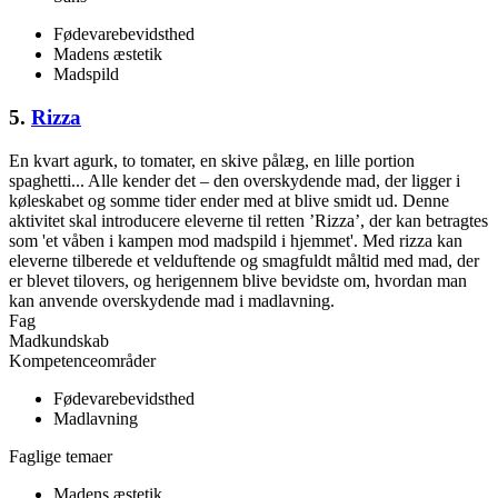
Fødevarebevidsthed
Madens æstetik
Madspild
5.
Rizza
En kvart agurk, to tomater, en skive pålæg, en lille portion
spaghetti... Alle kender det – den overskydende mad, der ligger i
køleskabet og somme tider ender med at blive smidt ud. Denne
aktivitet skal introducere eleverne til retten ’Rizza’, der kan betragtes
som 'et våben i kampen mod madspild i hjemmet'. Med rizza kan
eleverne tilberede et velduftende og smagfuldt måltid med mad, der
er blevet tilovers, og herigennem blive bevidste om, hvordan man
kan anvende overskydende mad i madlavning.
Fag
Madkundskab
Kompetenceområder
Fødevarebevidsthed
Madlavning
Faglige temaer
Madens æstetik