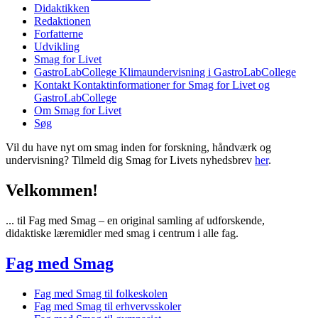
Didaktikken
Redaktionen
Forfatterne
Udvikling
Smag for Livet
GastroLabCollege
Klimaundervisning i GastroLabCollege
Kontakt
Kontaktinformationer for Smag for Livet og
GastroLabCollege
Om Smag for Livet
Søg
Vil du have nyt om smag inden for forskning, håndværk og
undervisning? Tilmeld dig Smag for Livets nyhedsbrev
her
.
Velkommen!
... til Fag med Smag – en original samling af udforskende,
didaktiske læremidler med smag i centrum i alle fag.
Fag med Smag
Fag med Smag til folkeskolen
Fag med Smag til erhvervsskoler