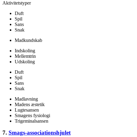
Aktivitetstyper
Duft
Spil
Sans
Snak
Madkundskab
Indskoling
Mellemtrin
Udskoling
Duft
Spil
Sans
Snak
Madlavning
Madens æstetik
Lugtesansen
Smagens fysiologi
Trigeminalsansen
7.
Smags-associationshjulet