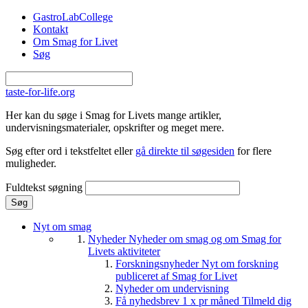
Gå til hovedindhold
GastroLabCollege
Kontakt
Om Smag for Livet
Søg
taste-for-life.org
Her kan du søge i Smag for Livets mange artikler,
undervisningsmaterialer, opskrifter og meget mere.
Søg efter ord i tekstfeltet eller
gå direkte til søgesiden
for flere
muligheder.
Fuldtekst søgning
Nyt om smag
Nyheder
Nyheder om smag og om Smag for
Livets aktiviteter
Forskningsnyheder
Nyt om forskning
publiceret af Smag for Livet
Nyheder om undervisning
Få nyhedsbrev 1 x pr måned
Tilmeld dig