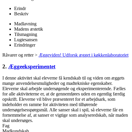
Erindr
Beskriv
Madlavning
Madens æstetik
Tilsmagning
Lugtesansen
Erindringer
Råvarer og retter >
Æggeviden! Udforsk ægget i køkkenlaboratoriet
2.
Æggeeksperimentet
I denne aktivitet skal eleverne få kendskab til og viden om æggets
mange anvendelsesmuligheder og madtekniske egenskaber.
Eleverne skal arbejde undersøgende og eksperimenterende. Fælles
for alle aktiviteterne er, at de gennemføres uden en egentlig færdig
opskrift. Eleverne vil blive præsenteret for et arbejdsark, som
indeholder en ramme for aktiviteten med tilhørende
undersøgelsesspørgsmål. Alle sanser skal i spil, så eleverne får en
fornemmelse af, at sanser er vigtige som analyseredskab, når maden
skal undersøges.
Fag
Madkundskab