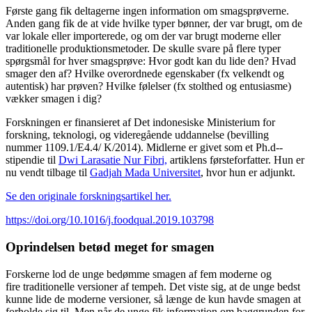
Første gang fik deltagerne ingen information om smagsprøverne.
Anden gang fik de at vide hvilke typer bønner, der var brugt, om de
var lokale eller importerede, og om der var brugt moderne eller
traditionelle produktionsmetoder. De skulle svare på flere typer
spørgsmål for hver smagsprøve: Hvor godt kan du lide den? Hvad
smager den af? Hvilke overordnede egenskaber (fx velkendt og
autentisk) har prøven? Hvilke følelser (fx stolthed og entusiasme)
vækker smagen i dig?
Forskningen er finansieret af Det indonesiske Ministerium for
forskning, teknologi, og videregående uddannelse (bevilling
nummer 1109.1/E4.4/ K/2014). Midlerne er givet som et Ph.d--
stipendie til
Dwi Larasatie Nur Fibri,
artiklens førsteforfatter. Hun er
nu vendt tilbage til
Gadjah Mada Universitet
, hvor hun er adjunkt.
Se den originale forskningsartikel her.
https://doi.org/10.1016/j.foodqual.2019.103798
Oprindelsen betød meget for smagen
Forskerne lod de unge bedømme smagen af fem moderne og
fire traditionelle versioner af tempeh. Det viste sig, at de unge bedst
kunne lide de moderne versioner, så længe de kun havde smagen at
forholde sig til. Men når de unge fik information om baggrunden for