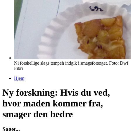
Ni forskellige slags tempeh indgik i smagsforsøget. Foto: Dwi
Fibri
Hjem
Du er her
Ny forskning: Hvis du ved,
hvor maden kommer fra,
smager den bedre
S
ø
g
e
r
.
.
.