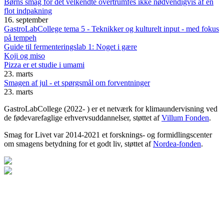
Børns smag for det velkendte overtrumfes ikke nødvendigvis af en
flot indpakning
16. september
GastroLabCollege tema 5 - Teknikker og kulturelt input - med fokus
på tempeh
Guide til fermenteringslab 1: Noget i gære
Koji og miso
Pizza er et studie i umami
23. marts
Smagen af jul - et spørgsmål om forventninger
23. marts
GastroLabCollege (2022- ) er et netværk for klimaundervisning ved
de fødevarefaglige erhvervsuddannelser, støttet af
Villum Fonden
.
Smag for Livet var 2014-2021 et forsknings- og formidlingscenter
om smagens betydning for et godt liv, støttet af
Nordea-fonden
.