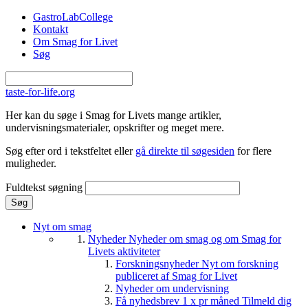
Gå til hovedindhold
GastroLabCollege
Kontakt
Om Smag for Livet
Søg
taste-for-life.org
Her kan du søge i Smag for Livets mange artikler,
undervisningsmaterialer, opskrifter og meget mere.
Søg efter ord i tekstfeltet eller
gå direkte til søgesiden
for flere
muligheder.
Fuldtekst søgning
Nyt om smag
Nyheder
Nyheder om smag og om Smag for
Livets aktiviteter
Forskningsnyheder
Nyt om forskning
publiceret af Smag for Livet
Nyheder om undervisning
Få nyhedsbrev 1 x pr måned
Tilmeld dig