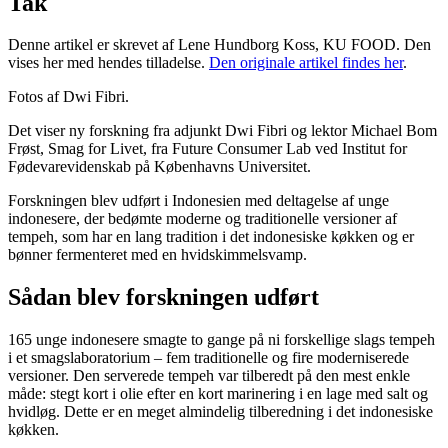
Tak
Denne artikel er skrevet af Lene Hundborg Koss, KU FOOD. Den
vises her med hendes tilladelse.
Den originale artikel findes her
.
Fotos af Dwi Fibri.
Det viser ny forskning fra adjunkt Dwi Fibri og lektor Michael Bom
Frøst, Smag for Livet, fra Future Consumer Lab ved Institut for
Fødevarevidenskab på Københavns Universitet.
Forskningen blev udført i Indonesien med deltagelse af unge
indonesere, der bedømte moderne og traditionelle versioner af
tempeh, som har en lang tradition i det indonesiske køkken og er
bønner fermenteret med en hvidskimmelsvamp.
Sådan blev forskningen udført
165 unge indonesere smagte to gange på ni forskellige slags tempeh
i et smagslaboratorium – fem traditionelle og fire moderniserede
versioner. Den serverede tempeh var tilberedt på den mest enkle
måde: stegt kort i olie efter en kort marinering i en lage med salt og
hvidløg. Dette er en meget almindelig tilberedning i det indonesiske
køkken.