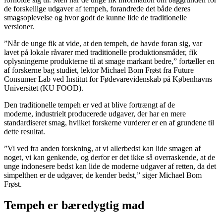
de forskellige udgaver af tempeh, forandrede det både deres
smagsoplevelse og hvor godt de kunne lide de traditionelle
versioner.
”Når de unge fik at vide, at den tempeh, de havde foran sig, var
lavet på lokale råvarer med traditionelle produktionsmåder, fik
oplysningerne produkterne til at smage markant bedre,” fortæller en
af forskerne bag studiet, lektor Michael Bom Frøst fra Future
Consumer Lab ved Institut for Fødevarevidenskab på Københavns
Universitet (KU FOOD).
Den traditionelle tempeh er ved at blive fortrængt af de
moderne, industrielt producerede udgaver, der har en mere
standardiseret smag, hvilket forskerne vurderer er en af grundene til
dette resultat.
”Vi ved fra anden forskning, at vi allerbedst kan lide smagen af
noget, vi kan genkende, og derfor er det ikke så overraskende, at de
unge indonesere bedst kan lide de moderne udgaver af retten, da det
simpelthen er de udgaver, de kender bedst,” siger Michael Bom
Frøst.
Tempeh er bæredygtig mad