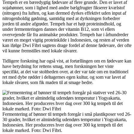
Tempeh er en bæredygtig fødevare af flere grunde. Den er lavet af
sojabønner, som i lighed med andre bælgfrugter fikserer kvælstof
(nitrogen) fra luften, og kan dermed dyrkes effektivt uden input af
nitrogenholdig gødning, samtidig med at dyrkningen forbedrer
jorden til andre afgrøder. Tempeh har et højt proteinindhold, og
under fermenteringen dannes der vitamin B12, som vi ellers
overvejende får fra animalske produkter. Tempeh har i århundreder
været en meget vigtig proteinkilde i Indonesien, og resten af verden
kan ifølge Dwi Fibri sagtens drage fordel af denne fødevare, der ofte
vil kunne fremstilles med lokale råvarer.
Tidligere forskning har også vist, at fortællingen om en fødevare kan
have betydning for rettens smag, men forskningen her viste
specifikt, at det var stoltheden over, at der var tale om en traditionel
ret med dybe rødder i deltagernes egen kultur, og som var lavet af
lokale råvarer, som fik maden til at smage bedre.
Fermentering af bønner til tempeh foregår i små plastikposer ved 26-
30 grader, hvilket er almindelig udendørs temperatur i Yogyakarta,
Indonesien. Her produceres hver dag over 300 kg tempeh til det
lokale marked. Foto: Dwi Fibri.