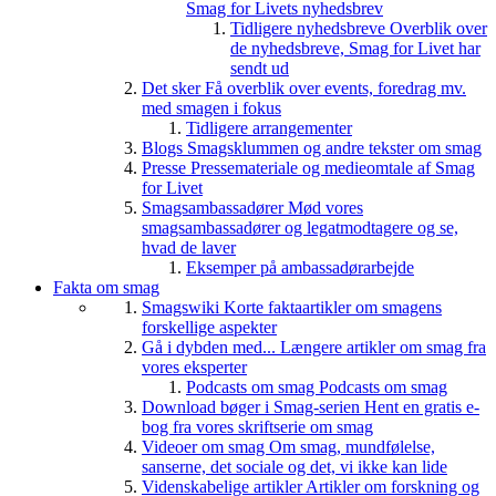
Smag for Livets nyhedsbrev
Tidligere nyhedsbreve
Overblik over
de nyhedsbreve, Smag for Livet har
sendt ud
Det sker
Få overblik over events, foredrag mv.
med smagen i fokus
Tidligere arrangementer
Blogs
Smagsklummen og andre tekster om smag
Presse
Pressemateriale og medieomtale af Smag
for Livet
Smagsambassadører
Mød vores
smagsambassadører og legatmodtagere og se,
hvad de laver
Eksemper på ambassadørarbejde
Fakta om smag
Smagswiki
Korte faktaartikler om smagens
forskellige aspekter
Gå i dybden med...
Længere artikler om smag fra
vores eksperter
Podcasts om smag
Podcasts om smag
Download bøger i Smag-serien
Hent en gratis e-
bog fra vores skriftserie om smag
Videoer om smag
Om smag, mundfølelse,
sanserne, det sociale og det, vi ikke kan lide
Videnskabelige artikler
Artikler om forskning og