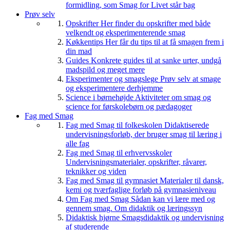
formidling, som Smag for Livet står bag
Prøv selv
Opskrifter
Her finder du opskrifter med både
velkendt og eksperimenterende smag
Køkkentips
Her får du tips til at få smagen frem i
din mad
Guides
Konkrete guides til at sanke urter, undgå
madspild og meget mere
Eksperimenter og smagslege
Prøv selv at smage
og eksperimentere derhjemme
Science i børnehøjde
Aktiviteter om smag og
science for førskolebørn og pædagoger
Fag med Smag
Fag med Smag til folkeskolen
Didaktiserede
undervisningsforløb, der bruger smag til læring i
alle fag
Fag med Smag til erhvervsskoler
Undervisningsmaterialer, opskrifter, råvarer,
teknikker og viden
Fag med Smag til gymnasiet
Materialer til dansk,
kemi og tværfaglige forløb på gymnasieniveau
Om Fag med Smag
Sådan kan vi lære med og
gennem smag. Om didaktik og læringssyn
Didaktisk hjørne
Smagsdidaktik og undervisning
af studerende