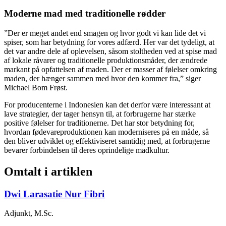
Moderne mad med traditionelle rødder
”Der er meget andet end smagen og hvor godt vi kan lide det vi
spiser, som har betydning for vores adfærd. Her var det tydeligt, at
det var andre dele af oplevelsen, såsom stoltheden ved at spise mad
af lokale råvarer og traditionelle produktionsmåder, der ændrede
markant på opfattelsen af maden. Der er masser af følelser omkring
maden, der hænger sammen med hvor den kommer fra,” siger
Michael Bom Frøst.
For producenterne i Indonesien kan det derfor være interessant at
lave strategier, der tager hensyn til, at forbrugerne har stærke
positive følelser for traditionerne. Det har stor betydning for,
hvordan fødevareproduktionen kan moderniseres på en måde, så
den bliver udviklet og effektiviseret samtidig med, at forbrugerne
bevarer forbindelsen til deres oprindelige madkultur.
Omtalt i artiklen
Dwi Larasatie Nur Fibri
Adjunkt, M.Sc.