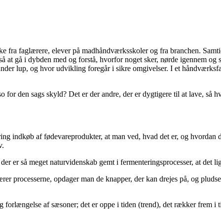
nske fra faglærere, elever på madhåndværksskoler og fra branchen. Samtidi
så at gå i dybden med og forstå, hvorfor noget sker, nørde igennem og s
 under lup, og hvor udvikling foregår i sikre omgivelser. I et håndværks
 for den sags skyld? Det er der andre, der er dygtigere til at lave, så h
kring indkøb af fødevareprodukter, at man ved, hvad det er, og hvordan d
v.
r er så meget naturvidenskab gemt i fermenteringsprocesser, at det ligg
lærer processerne, opdager man de knapper, der kan drejes på, og pluds
orlængelse af sæsoner; det er oppe i tiden (trend), det rækker frem i ti