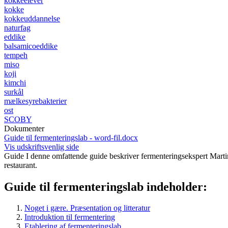
kokkeelever
kokke
kokkeuddannelse
naturfag
eddike
balsamicoeddike
tempeh
miso
koji
kimchi
surkål
mælkesyrebakterier
ost
SCOBY
Dokumenter
Guide til fermenteringslab - word-fil.docx
Vis udskriftsvenlig side
Guide
I denne omfattende guide beskriver fermenteringsekspert Martin
restaurant.
Guide til fermenteringslab indeholder:
Noget i gære. Præsentation og litteratur
Introduktion til fermentering
Etablering af fermenteringslab