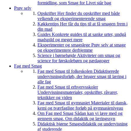
formidling, som Smag for Livet står bag
Prøv selv
Opskrifter
Her finder du opskrifter med både
velkendt og eksperimenterende smag
Køkkentips
Her får du tips til at få smagen frem i
din mad
Guides
Konkrete guides til at sanke urter, undgå
madspild og meget mere
Eksperimenter og smagslege
Prøv selv at smage
og eksperimentere derhjemme
Science i børnehøjde
Aktiviteter om smag og
science for førskolebørn og pædagoger
Fag med Smag
Fag med Smag til folkeskolen
Didaktiserede
undervisningsforløb, der bruger smag til læring i
alle fag
Fag med Smag til erhvervsskoler
Undervisningsmaterialer, opskrifter, råvarer,
teknikker og viden
Fag med Smag til gymnasiet
Materialer til dansk,
kemi og tværfaglige forløb på gymnasieniveau
Om Fag med Smag
Sådan kan vi lære med og
gennem smag. Om didaktik og læringssyn
Didaktisk hjørne
Smagsdidaktik og undervisning
af studerende