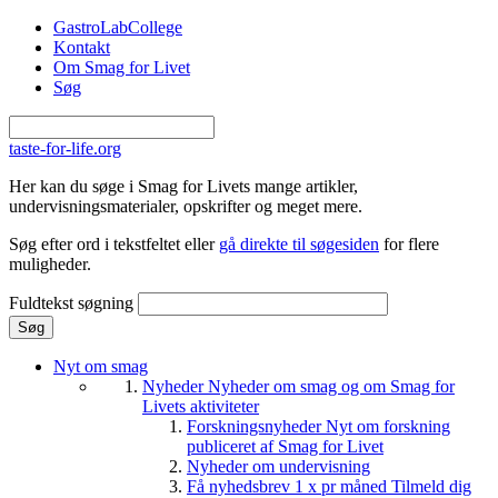
Gå til hovedindhold
GastroLabCollege
Kontakt
Om Smag for Livet
Søg
taste-for-life.org
Her kan du søge i Smag for Livets mange artikler,
undervisningsmaterialer, opskrifter og meget mere.
Søg efter ord i tekstfeltet eller
gå direkte til søgesiden
for flere
muligheder.
Fuldtekst søgning
Nyt om smag
Nyheder
Nyheder om smag og om Smag for
Livets aktiviteter
Forskningsnyheder
Nyt om forskning
publiceret af Smag for Livet
Nyheder om undervisning
Få nyhedsbrev 1 x pr måned
Tilmeld dig