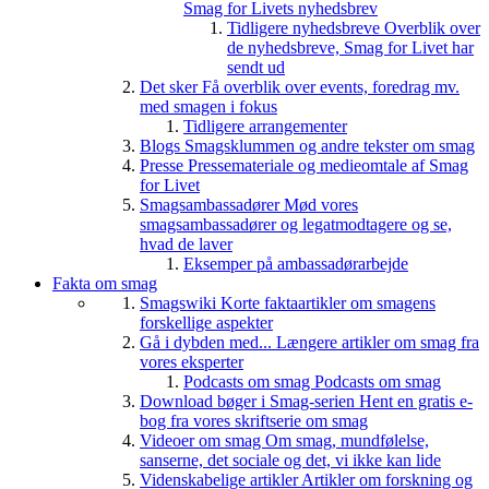
Smag for Livets nyhedsbrev
Tidligere nyhedsbreve
Overblik over
de nyhedsbreve, Smag for Livet har
sendt ud
Det sker
Få overblik over events, foredrag mv.
med smagen i fokus
Tidligere arrangementer
Blogs
Smagsklummen og andre tekster om smag
Presse
Pressemateriale og medieomtale af Smag
for Livet
Smagsambassadører
Mød vores
smagsambassadører og legatmodtagere og se,
hvad de laver
Eksemper på ambassadørarbejde
Fakta om smag
Smagswiki
Korte faktaartikler om smagens
forskellige aspekter
Gå i dybden med...
Længere artikler om smag fra
vores eksperter
Podcasts om smag
Podcasts om smag
Download bøger i Smag-serien
Hent en gratis e-
bog fra vores skriftserie om smag
Videoer om smag
Om smag, mundfølelse,
sanserne, det sociale og det, vi ikke kan lide
Videnskabelige artikler
Artikler om forskning og