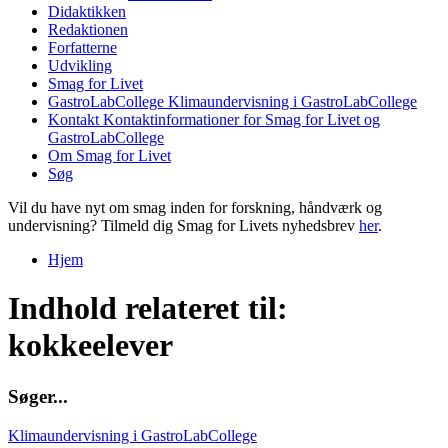
Didaktikken
Redaktionen
Forfatterne
Udvikling
Smag for Livet
GastroLabCollege
Klimaundervisning i GastroLabCollege
Kontakt
Kontaktinformationer for Smag for Livet og
GastroLabCollege
Om Smag for Livet
Søg
Vil du have nyt om smag inden for forskning, håndværk og
undervisning? Tilmeld dig Smag for Livets nyhedsbrev
her
.
Hjem
Du er her
Indhold relateret til:
kokkeelever
S
ø
g
e
r
.
.
.
Klimaundervisning i GastroLabCollege