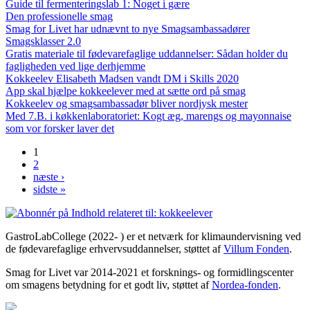
Guide til fermenteringslab 1: Noget i gære
Den professionelle smag
Smag for Livet har udnævnt to nye Smagsambassadører
Smagsklasser 2.0
Gratis materiale til fødevarefaglige uddannelser: Sådan holder du
fagligheden ved lige derhjemme
Kokkeelev Elisabeth Madsen vandt DM i Skills 2020
App skal hjælpe kokkeelever med at sætte ord på smag
Kokkeelev og smagsambassadør bliver nordjysk mester
Med 7.B. i køkkenlaboratoriet: Kogt æg, marengs og mayonnaise
som vor forsker laver det
1
Sider
2
næste ›
sidste »
GastroLabCollege (2022- ) er et netværk for klimaundervisning ved
de fødevarefaglige erhvervsuddannelser, støttet af
Villum Fonden
.
Smag for Livet var 2014-2021 et forsknings- og formidlingscenter
om smagens betydning for et godt liv, støttet af
Nordea-fonden
.