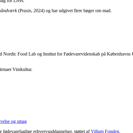
ag for Livet.
shåndværk
(Praxis, 2024) og har udgivet flere bøger om mad.
ved Nordic Food Lab og Institut for Fødevarevidenskab på Københavns 
irmaet Vinikultur.
ivelse og smag
 fødevarefaglige erhvervsuddannelser, støttet af
Villum Fonden
.