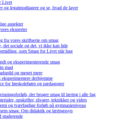
r Livet
 og legatmodtagere og se, hvad de laver
lige aspekter
ores eksperter
g fra vores skriftserie om smag
det sociale og det, vi ikke kan lide
ormidling, som Smag for Livet står bag
kendt og eksperimenterende smag
 din mad
madspild og meget mere
g eksperimentere derhjemme
nce for førskolebørn og pædagoger
isningsforløb, der bruger smag til læring i alle fag
rialer, opskrifter, råvarer, teknikker og viden
 kemi og tværfaglige forløb på gymnasieniveau
nem smag. Om didaktik og læringssyn
f studerende