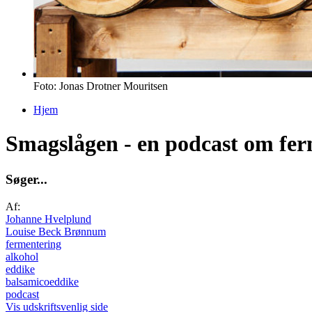
Foto: Jonas Drotner Mouritsen
Hjem
Du er her
Smagslågen - en podcast om fe
S
ø
g
e
r
.
.
.
Af:
Johanne Hvelplund
Louise Beck Brønnum
fermentering
alkohol
eddike
balsamicoeddike
podcast
Vis udskriftsvenlig side