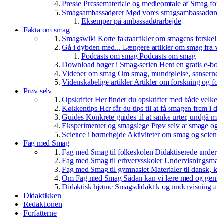
Presse
Pressemateriale og medieomtale af Smag fo
Smagsambassadører
Mød vores smagsambassadører
Eksemper på ambassadørarbejde
Fakta om smag
Smagswiki
Korte faktaartikler om smagens forskel
Gå i dybden med...
Længere artikler om smag fra v
Podcasts om smag
Podcasts om smag
Download bøger i Smag-serien
Hent en gratis e-bo
Videoer om smag
Om smag, mundfølelse, sanserne, 
Videnskabelige artikler
Artikler om forskning og f
Prøv selv
Opskrifter
Her finder du opskrifter med både vel
Køkkentips
Her får du tips til at få smagen frem i
Guides
Konkrete guides til at sanke urter, undgå 
Eksperimenter og smagslege
Prøv selv at smage o
Science i børnehøjde
Aktiviteter om smag og scie
Fag med Smag
Fag med Smag til folkeskolen
Didaktiserede underv
Fag med Smag til erhvervsskoler
Undervisningsmate
Fag med Smag til gymnasiet
Materialer til dansk,
Om Fag med Smag
Sådan kan vi lære med og gen
Didaktisk hjørne
Smagsdidaktik og undervisning a
Didaktikken
Redaktionen
Forfatterne