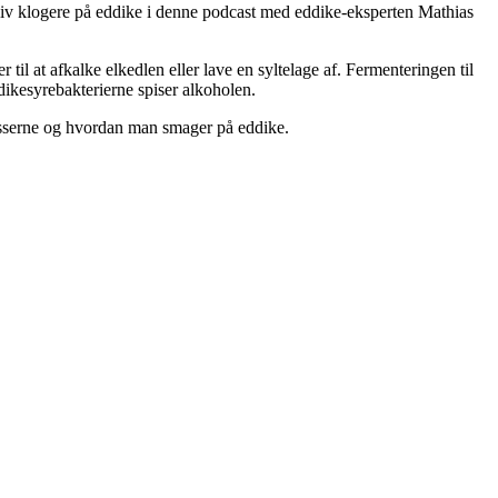
Bliv klogere på eddike i denne podcast med eddike-eksperten Mathias
il at afkalke elkedlen eller lave en syltelage af. Fermenteringen til
ddikesyrebakterierne spiser alkoholen.
esserne og hvordan man smager på eddike.