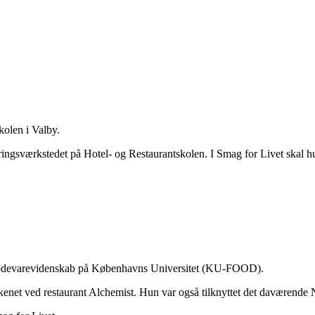
olen i Valby.
eringsværkstedet på Hotel- og Restaurantskolen. I Smag for Livet skal 
or Fødevarevidenskab på Københavns Universitet (KU-FOOD).
køkkenet ved restaurant Alchemist. Hun var også tilknyttet det daværen