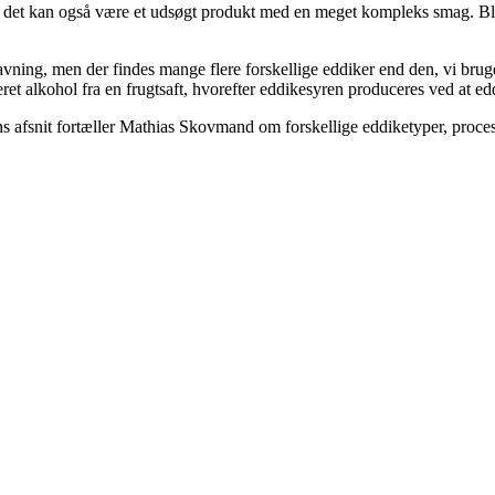
ed - det kan også være et udsøgt produkt med en meget kompleks smag. 
ing, men der findes mange flere forskellige eddiker end den, vi bruger t
eret alkohol fra en frugtsaft, hvorefter eddikesyren produceres ved at e
ns afsnit fortæller Mathias Skovmand om forskellige eddiketyper, proc