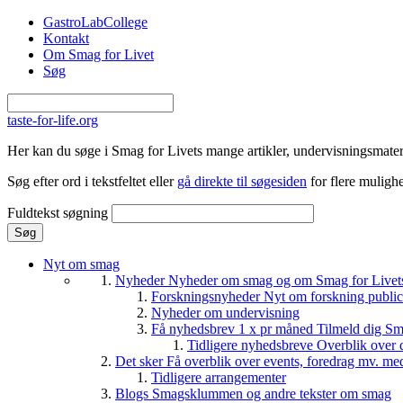
Gå til hovedindhold
GastroLabCollege
Kontakt
Om Smag for Livet
Søg
taste-for-life.org
Her kan du søge i Smag for Livets mange artikler, undervisningsmateri
Søg efter ord i tekstfeltet eller
gå direkte til søgesiden
for flere mulighe
Fuldtekst søgning
Nyt om smag
Nyheder
Nyheder om smag og om Smag for Livets 
Forskningsnyheder
Nyt om forskning public
Nyheder om undervisning
Få nyhedsbrev 1 x pr måned
Tilmeld dig Sm
Tidligere nyhedsbreve
Overblik over 
Det sker
Få overblik over events, foredrag mv. me
Tidligere arrangementer
Blogs
Smagsklummen og andre tekster om smag