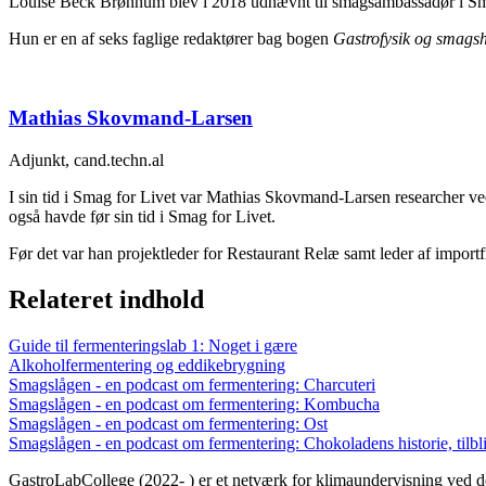
Louise Beck Brønnum blev i 2018 udnævnt til smagsambassadør i Sm
Hun er en af seks faglige redaktører bag bogen
Gastrofysik og smag
Mathias Skovmand-Larsen
Adjunkt, cand.techn.al
I sin tid i Smag for Livet var Mathias Skovmand-Larsen researcher 
også havde før sin tid i Smag for Livet.
Før det var han projektleder for Restaurant Relæ samt leder af importf
Relateret indhold
Guide til fermenteringslab 1: Noget i gære
Alkoholfermentering og eddikebrygning
Smagslågen - en podcast om fermentering: Charcuteri
Smagslågen - en podcast om fermentering: Kombucha
Smagslågen - en podcast om fermentering: Ost
Smagslågen - en podcast om fermentering: Chokoladens historie, tilbl
GastroLabCollege (2022- ) er et netværk for klimaundervisning ved de