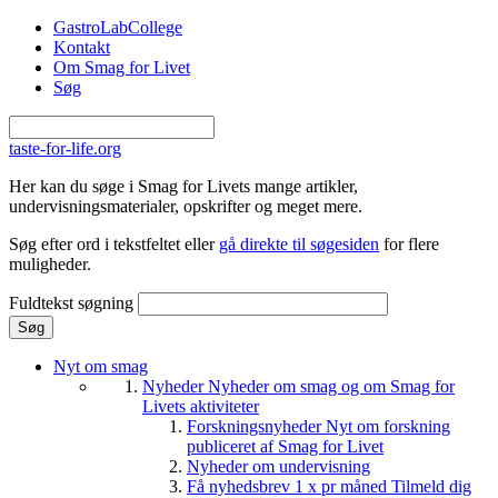
Gå til hovedindhold
GastroLabCollege
Kontakt
Om Smag for Livet
Søg
taste-for-life.org
Her kan du søge i Smag for Livets mange artikler,
undervisningsmaterialer, opskrifter og meget mere.
Søg efter ord i tekstfeltet eller
gå direkte til søgesiden
for flere
muligheder.
Fuldtekst søgning
Nyt om smag
Nyheder
Nyheder om smag og om Smag for
Livets aktiviteter
Forskningsnyheder
Nyt om forskning
publiceret af Smag for Livet
Nyheder om undervisning
Få nyhedsbrev 1 x pr måned
Tilmeld dig