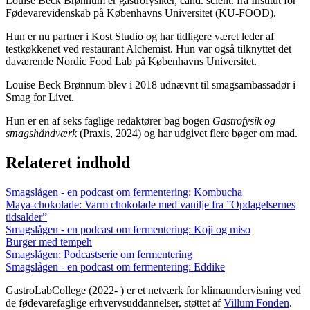
Louise Beck Brønnum er gastrofysiker, cand. scient. fra Institut for
Fødevarevidenskab på Københavns Universitet (KU-FOOD).
Hun er nu partner i Kost Studio og har tidligere været leder af
testkøkkenet ved restaurant Alchemist. Hun var også tilknyttet det
daværende Nordic Food Lab på Københavns Universitet.
Louise Beck Brønnum blev i 2018 udnævnt til smagsambassadør i
Smag for Livet.
Hun er en af seks faglige redaktører bag bogen
Gastrofysik og
smagshåndværk
(Praxis, 2024) og har udgivet flere bøger om mad.
Relateret indhold
Smagslågen - en podcast om fermentering: Kombucha
Maya-chokolade: Varm chokolade med vanilje fra ”Opdagelsernes
tidsalder”
Smagslågen - en podcast om fermentering: Koji og miso
Burger med tempeh
Smagslågen: Podcastserie om fermentering
Smagslågen - en podcast om fermentering: Eddike
GastroLabCollege (2022- ) er et netværk for klimaundervisning ved
de fødevarefaglige erhvervsuddannelser, støttet af
Villum Fonden
.