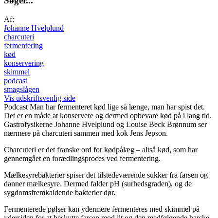
S
ø
g
e
r
.
.
.
Af:
Johanne Hvelplund
charcuteri
fermentering
kød
konservering
skimmel
podcast
smagslågen
Vis udskriftsvenlig side
Podcast
Man har fermenteret kød lige så længe, man har spist det.
Det er en måde at konservere og dermed opbevare kød på i lang tid.
Gastrofysikerne Johanne Hvelplund og Louise Beck Brønnum ser
nærmere på charcuteri sammen med kok Jens Jepson.
Charcuteri er det franske ord for kødpålæg – altså kød, som har
gennemgået en forædlingsproces ved fermentering.
Mælkesyrebakterier spiser det tilstedeværende sukker fra farsen og
danner mælkesyre. Dermed falder pH (surhedsgraden), og de
sygdomsfremkaldende bakterier dør.
Fermenterede pølser kan ydermere fermenteres med skimmel på
ydersiden for at beskytte farsen mod ilt og den medfølgende harske