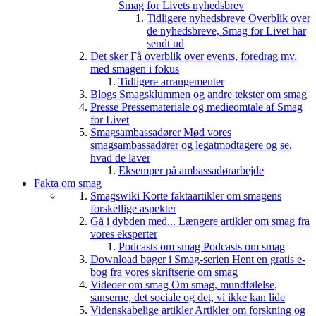
Smag for Livets nyhedsbrev
Tidligere nyhedsbreve
Overblik over
de nyhedsbreve, Smag for Livet har
sendt ud
Det sker
Få overblik over events, foredrag mv.
med smagen i fokus
Tidligere arrangementer
Blogs
Smagsklummen og andre tekster om smag
Presse
Pressemateriale og medieomtale af Smag
for Livet
Smagsambassadører
Mød vores
smagsambassadører og legatmodtagere og se,
hvad de laver
Eksemper på ambassadørarbejde
Fakta om smag
Smagswiki
Korte faktaartikler om smagens
forskellige aspekter
Gå i dybden med...
Længere artikler om smag fra
vores eksperter
Podcasts om smag
Podcasts om smag
Download bøger i Smag-serien
Hent en gratis e-
bog fra vores skriftserie om smag
Videoer om smag
Om smag, mundfølelse,
sanserne, det sociale og det, vi ikke kan lide
Videnskabelige artikler
Artikler om forskning og