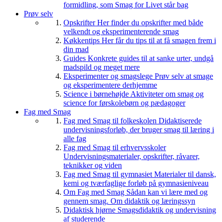
formidling, som Smag for Livet står bag
Prøv selv
Opskrifter
Her finder du opskrifter med både
velkendt og eksperimenterende smag
Køkkentips
Her får du tips til at få smagen frem i
din mad
Guides
Konkrete guides til at sanke urter, undgå
madspild og meget mere
Eksperimenter og smagslege
Prøv selv at smage
og eksperimentere derhjemme
Science i børnehøjde
Aktiviteter om smag og
science for førskolebørn og pædagoger
Fag med Smag
Fag med Smag til folkeskolen
Didaktiserede
undervisningsforløb, der bruger smag til læring i
alle fag
Fag med Smag til erhvervsskoler
Undervisningsmaterialer, opskrifter, råvarer,
teknikker og viden
Fag med Smag til gymnasiet
Materialer til dansk,
kemi og tværfaglige forløb på gymnasieniveau
Om Fag med Smag
Sådan kan vi lære med og
gennem smag. Om didaktik og læringssyn
Didaktisk hjørne
Smagsdidaktik og undervisning
af studerende