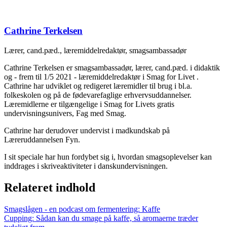
Cathrine Terkelsen
Lærer, cand.pæd., læremiddelredaktør, smagsambassadør
Cathrine Terkelsen er smagsambassadør, lærer, cand.pæd. i didaktik
og - frem til 1/5 2021 - læremiddelredaktør i Smag for Livet .
Cathrine har udviklet og redigeret læremidler til brug i bl.a.
folkeskolen og på de fødevarefaglige erhvervsuddannelser.
Læremidlerne er tilgængelige i Smag for Livets gratis
undervisningsunivers, Fag med Smag.
Cathrine har derudover undervist i madkundskab på
Læreruddannelsen Fyn.
I sit speciale har hun fordybet sig i, hvordan smagsoplevelser kan
inddrages i skriveaktiviteter i danskundervisningen.
Relateret indhold
Smagslågen - en podcast om fermentering: Kaffe
Cupping: Sådan kan du smage på kaffe, så aromaerne træder