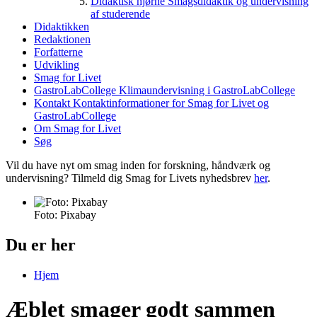
Didaktisk hjørne
Smagsdidaktik og undervisning
af studerende
Didaktikken
Redaktionen
Forfatterne
Udvikling
Smag for Livet
GastroLabCollege
Klimaundervisning i GastroLabCollege
Kontakt
Kontaktinformationer for Smag for Livet og
GastroLabCollege
Om Smag for Livet
Søg
Vil du have nyt om smag inden for forskning, håndværk og
undervisning? Tilmeld dig Smag for Livets nyhedsbrev
her
.
Foto: Pixabay
Du er her
Hjem
Æblet smager godt sammen