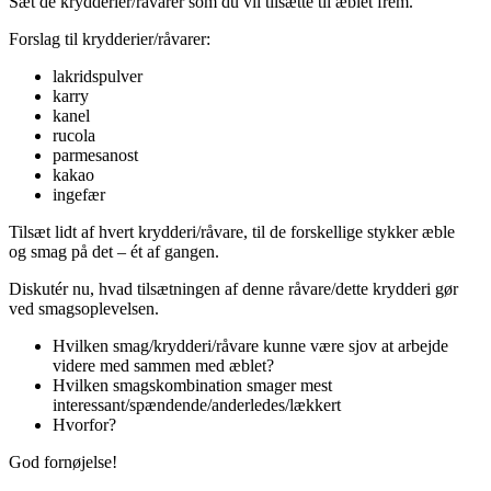
Sæt de krydderier/råvarer som du vil tilsætte til æblet frem.
Forslag til krydderier/råvarer:
lakridspulver
karry
kanel
rucola
parmesanost
kakao
ingefær
Tilsæt lidt af hvert krydderi/råvare, til de forskellige stykker æble
og smag på det – ét af gangen.
Diskutér nu, hvad tilsætningen af denne råvare/dette krydderi gør
ved smagsoplevelsen.
Hvilken smag/krydderi/råvare kunne være sjov at arbejde
videre med sammen med æblet?
Hvilken smagskombination smager mest
interessant/spændende/anderledes/lækkert
Hvorfor?
God fornøjelse!