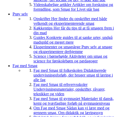
Videnskabelige artikler
Artikler om forskning og
formidling, som Smag for Livet står bag
Prøv selv
Opskrifter
Her finder du opskrifter med både
velkendt og eksperimenterende smag
Køkkentips
Her får du tips til at få smagen frem i
din mad
Guides
Konkrete guides til at sanke urter, undgå
madspild og meget mere
Eksperimenter og smagslege
Prøv selv at smage
og eksperimentere derhjemme
Science i børnehøjde
Aktiviteter om smag og
science for førskolebørn og pædagoger
Fag med Smag
Fag med Smag til folkeskolen
Didaktiserede
undervisningsforløb, der bruger smag til læring i
alle fag
Fag med Smag til erhvervsskoler
Undervisningsmaterialer, opskrifter, råvarer,
teknikker og viden
Fag med Smag til gymnasiet
Materialer til dansk,
kemi og tværfaglige forløb på gymnasieniveau
Om Fag med Smag
Sådan kan vi lære med og
gennem smag. Om didaktik og læringssyn