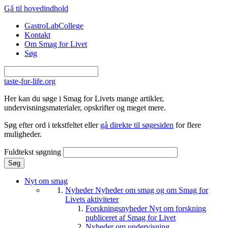
Gå til hovedindhold
GastroLabCollege
Kontakt
Om Smag for Livet
Søg
taste-for-life.org
Her kan du søge i Smag for Livets mange artikler,
undervisningsmaterialer, opskrifter og meget mere.
Søg efter ord i tekstfeltet eller
gå direkte til søgesiden
for flere
muligheder.
Fuldtekst søgning
Nyt om smag
Nyheder
Nyheder om smag og om Smag for
Livets aktiviteter
Forskningsnyheder
Nyt om forskning
publiceret af Smag for Livet
Nyheder om undervisning