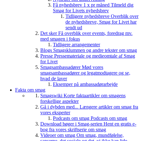
Få nyhedsbrev 1 x pr måned
Tilmeld dig
Smag for Livets nyhedsbrev
Tidligere nyhedsbreve
Overblik over
de nyhedsbreve, Smag for Livet har
sendt ud
Det sker
Få overblik over events, foredrag mv.
med smagen i fokus
Tidligere arrangementer
Blogs
Smagsklummen og andre tekster om smag
Presse
Pressemateriale og medieomtale af Smag
for Livet
Smagsambassadører
Mød vores
smagsambassadører og legatmodtagere og se,
hvad de laver
Eksemper på ambassadørarbejde
Fakta om smag
Smagswiki
Korte faktaartikler om smagens
forskellige aspekter
Gå i dybden med...
Længere artikler om smag fra
vores eksperter
Podcasts om smag
Podcasts om smag
Download bøger i Smag-serien
Hent en gratis e-
bog fra vores skriftserie om smag
Videoer om smag
Om smag, mundfølelse,
sanserne, det sociale og det, vi ikke kan lide