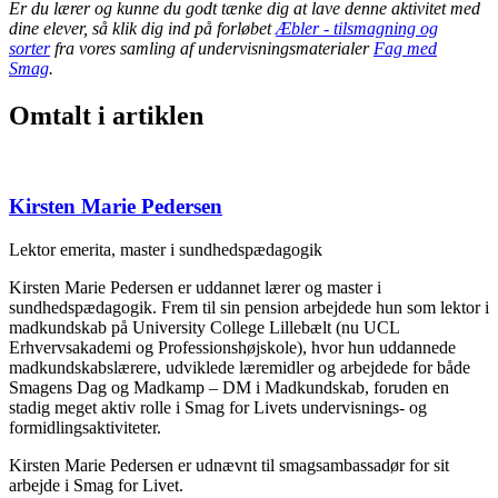
Er du lærer og kunne du godt tænke dig at lave denne aktivitet med
dine elever, så klik dig ind på forløbet
Æbler - tilsmagning og
sorter
fra vores samling af undervisningsmaterialer
Fag med
Smag
.
Omtalt i artiklen
Kirsten Marie Pedersen
Lektor emerita, master i sundhedspædagogik
Kirsten Marie Pedersen er uddannet lærer og master i
sundhedspædagogik. Frem til sin pension arbejdede hun som lektor i
madkundskab på University College Lillebælt (nu UCL
Erhvervsakademi og Professionshøjskole), hvor hun uddannede
madkundskabslærere, udviklede læremidler og arbejdede for både
Smagens Dag og Madkamp – DM i Madkundskab, foruden en
stadig meget aktiv rolle i Smag for Livets undervisnings- og
formidlingsaktiviteter.
Kirsten Marie Pedersen er udnævnt til smagsambassadør for sit
arbejde i Smag for Livet.