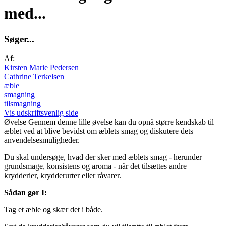
med...
S
ø
g
e
r
.
.
.
Af:
Kirsten Marie Pedersen
Cathrine Terkelsen
æble
smagning
tilsmagning
Vis udskriftsvenlig side
Øvelse
Gennem denne lille øvelse kan du opnå større kendskab til
æblet ved at blive bevidst om æblets smag og diskutere dets
anvendelsesmuligheder.
Du skal undersøge, hvad der sker med æblets smag - herunder
grundsmage, konsistens og aroma - når det tilsættes andre
krydderier, krydderurter eller råvarer.
Sådan gør I:
Tag et æble og skær det i både.