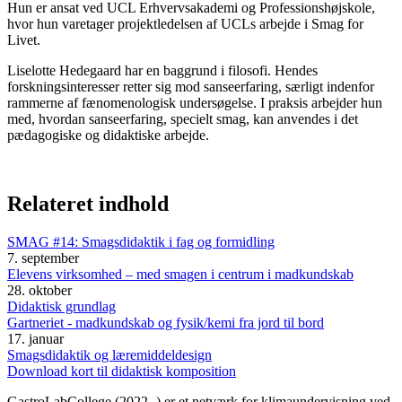
Hun er ansat ved UCL Erhvervsakademi og Professionshøjskole,
hvor hun varetager projektledelsen af UCLs arbejde i Smag for
Livet.
Liselotte Hedegaard har en baggrund i filosofi. Hendes
forskningsinteresser retter sig mod sanseerfaring, særligt indenfor
rammerne af fænomenologisk undersøgelse. I praksis arbejder hun
med, hvordan sanseerfaring, specielt smag, kan anvendes i det
pædagogiske og didaktiske arbejde.
Relateret indhold
SMAG #14: Smagsdidaktik i fag og formidling
7. september
Elevens virksomhed – med smagen i centrum i madkundskab
28. oktober
Didaktisk grundlag
Gartneriet - madkundskab og fysik/kemi fra jord til bord
17. januar
Smagsdidaktik og læremiddeldesign
Download kort til didaktisk komposition
GastroLabCollege (2022- ) er et netværk for klimaundervisning ved