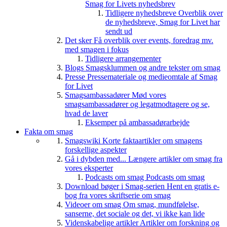
Smag for Livets nyhedsbrev
Tidligere nyhedsbreve
Overblik over
de nyhedsbreve, Smag for Livet har
sendt ud
Det sker
Få overblik over events, foredrag mv.
med smagen i fokus
Tidligere arrangementer
Blogs
Smagsklummen og andre tekster om smag
Presse
Pressemateriale og medieomtale af Smag
for Livet
Smagsambassadører
Mød vores
smagsambassadører og legatmodtagere og se,
hvad de laver
Eksemper på ambassadørarbejde
Fakta om smag
Smagswiki
Korte faktaartikler om smagens
forskellige aspekter
Gå i dybden med...
Længere artikler om smag fra
vores eksperter
Podcasts om smag
Podcasts om smag
Download bøger i Smag-serien
Hent en gratis e-
bog fra vores skriftserie om smag
Videoer om smag
Om smag, mundfølelse,
sanserne, det sociale og det, vi ikke kan lide
Videnskabelige artikler
Artikler om forskning og