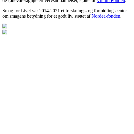
de fødevarefaglige erhvervsuddannelser, støttet af
Villum Fonden
.
Smag for Livet var 2014-2021 et forsknings- og formidlingscenter
om smagens betydning for et godt liv, støttet af
Nordea-fonden
.