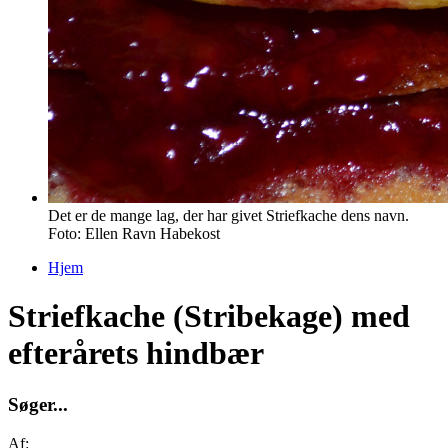
Det er de mange lag, der har givet Striefkache dens navn.
Foto: Ellen Ravn Habekost
Hjem
Du er her
Striefkache (Stribekage) med
efterårets hindbær
S
ø
g
e
r
.
.
.
Af: