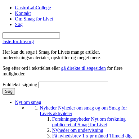
Gå til hovedindhold
GastroLabCollege
Kontakt
Om Smag for Livet
Søg
taste-for-life.org
Her kan du søge i Smag for Livets mange artikler,
undervisningsmaterialer, opskrifter og meget mere.
Søg efter ord i tekstfeltet eller
gå direkte til søgesiden
for flere
muligheder.
Fuldtekst søgning
Nyt om smag
Nyheder
Nyheder om smag og om Smag for
Livets aktiviteter
Forskningsnyheder
Nyt om forskning
publiceret af Smag for Livet
Nyheder om undervisning
Få nyhedsbrev 1 x pr måned
Tilmeld dig