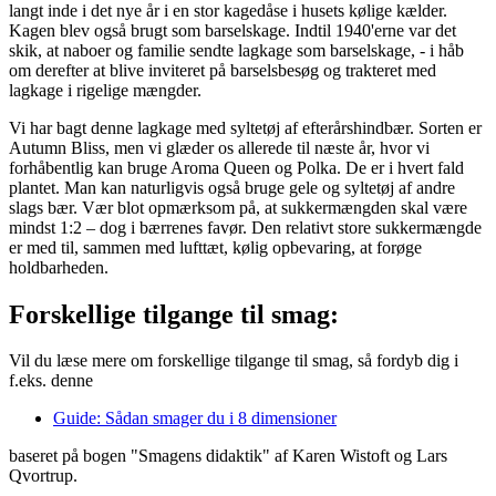
langt inde i det nye år i en stor kagedåse i husets kølige kælder.
Kagen blev også brugt som barselskage. Indtil 1940'erne var det
skik, at naboer og familie sendte lagkage som barselskage, - i håb
om derefter at blive inviteret på barselsbesøg og trakteret med
lagkage i rigelige mængder.
Vi har bagt denne lagkage med syltetøj af efterårshindbær. Sorten er
Autumn Bliss, men vi glæder os allerede til næste år, hvor vi
forhåbentlig kan bruge Aroma Queen og Polka. De er i hvert fald
plantet. Man kan naturligvis også bruge gele og syltetøj af andre
slags bær. Vær blot opmærksom på, at sukkermængden skal være
mindst 1:2 – dog i bærrenes favør. Den relativt store sukkermængde
er med til, sammen med lufttæt, kølig opbevaring, at forøge
holdbarheden.
Forskellige tilgange til smag:
Vil du læse mere om forskellige tilgange til smag, så fordyb dig i
f.eks. denne
Guide: Sådan smager du i 8 dimensioner
baseret på bogen "Smagens didaktik" af Karen Wistoft og Lars
Qvortrup.