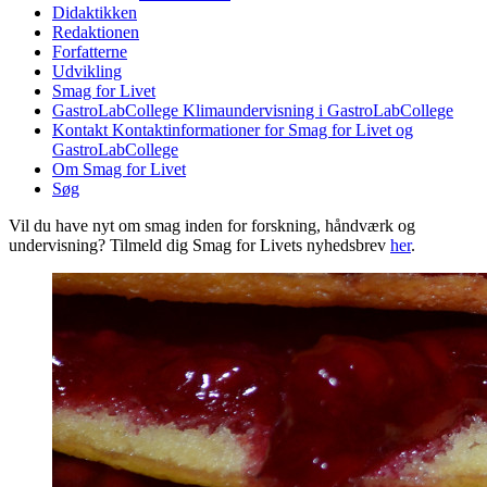
Didaktikken
Redaktionen
Forfatterne
Udvikling
Smag for Livet
GastroLabCollege
Klimaundervisning i GastroLabCollege
Kontakt
Kontaktinformationer for Smag for Livet og
GastroLabCollege
Om Smag for Livet
Søg
Vil du have nyt om smag inden for forskning, håndværk og
undervisning? Tilmeld dig Smag for Livets nyhedsbrev
her
.