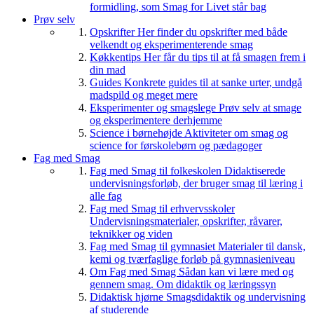
formidling, som Smag for Livet står bag
Prøv selv
Opskrifter
Her finder du opskrifter med både
velkendt og eksperimenterende smag
Køkkentips
Her får du tips til at få smagen frem i
din mad
Guides
Konkrete guides til at sanke urter, undgå
madspild og meget mere
Eksperimenter og smagslege
Prøv selv at smage
og eksperimentere derhjemme
Science i børnehøjde
Aktiviteter om smag og
science for førskolebørn og pædagoger
Fag med Smag
Fag med Smag til folkeskolen
Didaktiserede
undervisningsforløb, der bruger smag til læring i
alle fag
Fag med Smag til erhvervsskoler
Undervisningsmaterialer, opskrifter, råvarer,
teknikker og viden
Fag med Smag til gymnasiet
Materialer til dansk,
kemi og tværfaglige forløb på gymnasieniveau
Om Fag med Smag
Sådan kan vi lære med og
gennem smag. Om didaktik og læringssyn
Didaktisk hjørne
Smagsdidaktik og undervisning
af studerende