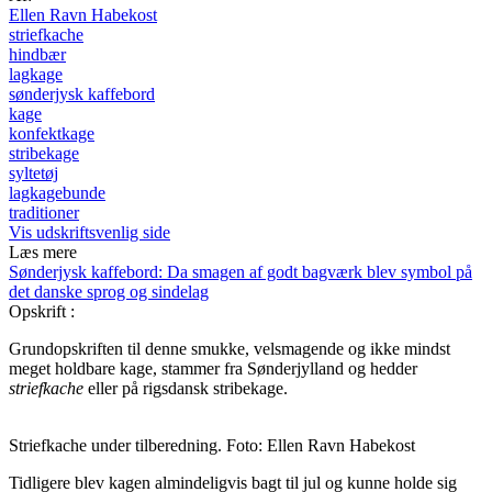
Ellen Ravn Habekost
striefkache
hindbær
lagkage
sønderjysk kaffebord
kage
konfektkage
stribekage
syltetøj
lagkagebunde
traditioner
Vis udskriftsvenlig side
Læs mere
Sønderjysk kaffebord: Da smagen af godt bagværk blev symbol på
det danske sprog og sindelag
Opskrift
:
Grundopskriften til denne smukke, velsmagende og ikke mindst
meget holdbare kage, stammer fra Sønderjylland og hedder
striefkache
eller på rigsdansk stribekage.
Striefkache under tilberedning. Foto: Ellen Ravn Habekost
Tidligere blev kagen almindeligvis bagt til jul og kunne holde sig