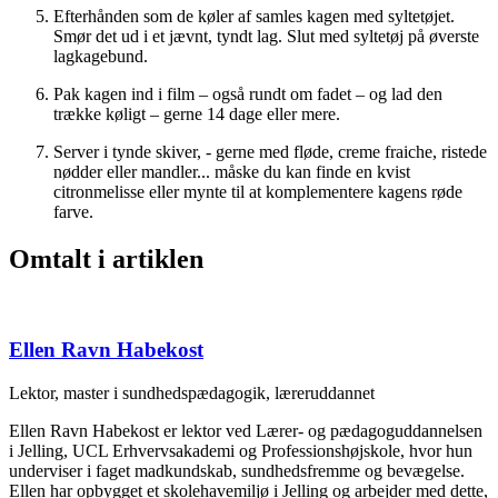
Efterhånden som de køler af samles kagen med syltetøjet.
Smør det ud i et jævnt, tyndt lag. Slut med syltetøj på øverste
lagkagebund.
Pak kagen ind i film – også rundt om fadet – og lad den
trække køligt – gerne 14 dage eller mere.
Server i tynde skiver, - gerne med fløde, creme fraiche, ristede
nødder eller mandler... måske du kan finde en kvist
citronmelisse eller mynte til at komplementere kagens røde
farve.
Omtalt i artiklen
Ellen Ravn Habekost
Lektor, master i sundhedspædagogik, læreruddannet
Ellen Ravn Habekost er lektor ved Lærer- og pædagoguddannelsen
i Jelling, UCL Erhvervsakademi og Professionshøjskole, hvor hun
underviser i faget madkundskab, sundhedsfremme og bevægelse.
Ellen har opbygget et skolehavemiljø i Jelling og arbejder med dette,