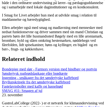
både i den ordinære undervisning på lærer- og pædagoguddannelse
og i samarbejde med lokale daginstitutioner og en kostkonsulent.
I Smag for Livet arbejder hun med at udvikle smag i relation til
maddannelse og bæredygtighed.
Ellen arbejder også med smag og madlavning med mennesker med
nedsat funktionsevne og driver sammen med sin mand Christian og
parrets børn det lille husmandssted Bøgely med en lille aroniamark,
brombær, hyld og slåen omkring hestemarken, nøddehegn ved
fårefolden, lidt spisekaniner, høns og kyllinger, en bigård og en
bær-, frugt- og køkkenhave.
Relateret indhold
Bondepige med slør - Farmors version med hindbær og portvin
Sønderjysk rugbrødslagkage eller brødtærte
Ingenting - småkager fra det sønderjyske kaffebord
Bryllupskringle fra det sønderjyske kaffebord
Fastelavnsboller med kaffe og hasselnød
SMAG #11: Smagen af jul
23. november
GastroLabCollege (2022- ) er et netværk for klimaundervisning ved