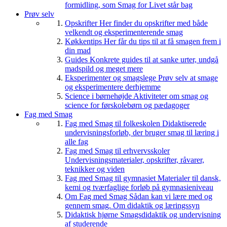
formidling, som Smag for Livet står bag
Prøv selv
Opskrifter
Her finder du opskrifter med både
velkendt og eksperimenterende smag
Køkkentips
Her får du tips til at få smagen frem i
din mad
Guides
Konkrete guides til at sanke urter, undgå
madspild og meget mere
Eksperimenter og smagslege
Prøv selv at smage
og eksperimentere derhjemme
Science i børnehøjde
Aktiviteter om smag og
science for førskolebørn og pædagoger
Fag med Smag
Fag med Smag til folkeskolen
Didaktiserede
undervisningsforløb, der bruger smag til læring i
alle fag
Fag med Smag til erhvervsskoler
Undervisningsmaterialer, opskrifter, råvarer,
teknikker og viden
Fag med Smag til gymnasiet
Materialer til dansk,
kemi og tværfaglige forløb på gymnasieniveau
Om Fag med Smag
Sådan kan vi lære med og
gennem smag. Om didaktik og læringssyn
Didaktisk hjørne
Smagsdidaktik og undervisning
af studerende