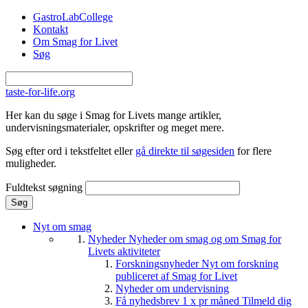
Gå til hovedindhold
GastroLabCollege
Kontakt
Om Smag for Livet
Søg
taste-for-life.org
Her kan du søge i Smag for Livets mange artikler,
undervisningsmaterialer, opskrifter og meget mere.
Søg efter ord i tekstfeltet eller
gå direkte til søgesiden
for flere
muligheder.
Fuldtekst søgning
Nyt om smag
Nyheder
Nyheder om smag og om Smag for
Livets aktiviteter
Forskningsnyheder
Nyt om forskning
publiceret af Smag for Livet
Nyheder om undervisning
Få nyhedsbrev 1 x pr måned
Tilmeld dig