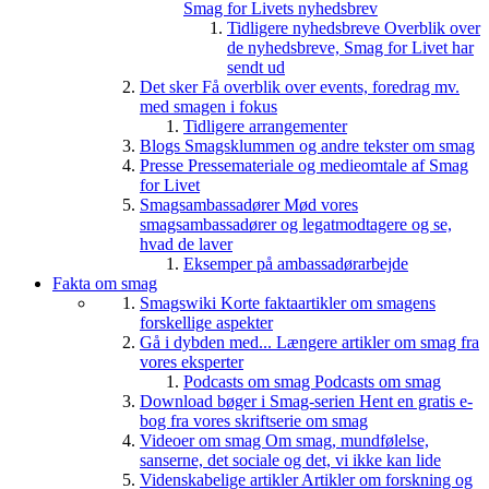
Smag for Livets nyhedsbrev
Tidligere nyhedsbreve
Overblik over
de nyhedsbreve, Smag for Livet har
sendt ud
Det sker
Få overblik over events, foredrag mv.
med smagen i fokus
Tidligere arrangementer
Blogs
Smagsklummen og andre tekster om smag
Presse
Pressemateriale og medieomtale af Smag
for Livet
Smagsambassadører
Mød vores
smagsambassadører og legatmodtagere og se,
hvad de laver
Eksemper på ambassadørarbejde
Fakta om smag
Smagswiki
Korte faktaartikler om smagens
forskellige aspekter
Gå i dybden med...
Længere artikler om smag fra
vores eksperter
Podcasts om smag
Podcasts om smag
Download bøger i Smag-serien
Hent en gratis e-
bog fra vores skriftserie om smag
Videoer om smag
Om smag, mundfølelse,
sanserne, det sociale og det, vi ikke kan lide
Videnskabelige artikler
Artikler om forskning og