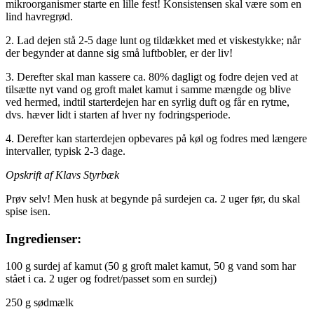
mikroorganismer starte en lille fest! Konsistensen skal være som en
lind havregrød.
2. Lad dejen stå 2-5 dage lunt og tildækket med et viskestykke; når
der begynder at danne sig små luftbobler, er der liv!
3. Derefter skal man kassere ca. 80% dagligt og fodre dejen ved at
tilsætte nyt vand og groft malet kamut i samme mængde og blive
ved hermed, indtil starterdejen har en syrlig duft og får en rytme,
dvs. hæver lidt i starten af hver ny fodringsperiode.
4. Derefter kan starterdejen opbevares på køl og fodres med længere
intervaller, typisk 2-3 dage.
Opskrift af Klavs Styrbæk
Prøv selv! Men husk at begynde på surdejen ca. 2 uger før, du skal
spise isen.
Ingredienser:
100 g surdej af kamut (50 g groft malet kamut, 50 g vand som har
stået i ca. 2 uger og fodret/passet som en surdej)
250 g sødmælk