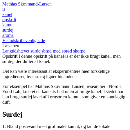
Mathias Skovmand-Larsen
is
kanel
opskrift
kamut
surdej
aroma
Vis udskriftsvenlig side
Læs mere
Langtidshævet surdejsbrød med sprød skorpe
Opskrift
I denne opskrift på kanel-is er der ikke brugt kanel, men
surdej, der dufter af kanel.
Det kan være interessant at eksperimentere med forskellige
ingredienser, hvis smag ligner hinanden.
For eksempel har Mathias Skovmand-Larsen, researcher i Nordic
Food Lab, kreeret en kanel-is helt uden at bruge kanel. I stedet har
han brugt surdej lavet af kornsorten kamut, som giver en kanelagtig
duft.
Surdej
1. Bland postevand med groftmalet kamut, og lad de lokale