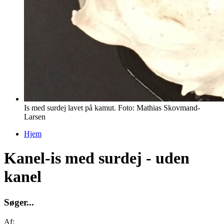
Is med surdej lavet på kamut. Foto: Mathias Skovmand-
Larsen
Hjem
Du er her
Kanel-is med surdej - uden
kanel
S
ø
g
e
r
.
.
.
Af: