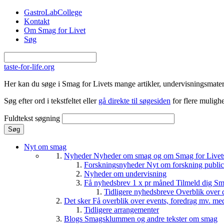
Gå til hovedindhold
GastroLabCollege
Kontakt
Om Smag for Livet
Søg
taste-for-life.org
Her kan du søge i Smag for Livets mange artikler, undervisningsmateri
Søg efter ord i tekstfeltet eller
gå direkte til søgesiden
for flere mulighe
Fuldtekst søgning
Nyt om smag
Nyheder
Nyheder om smag og om Smag for Livets 
Forskningsnyheder
Nyt om forskning public
Nyheder om undervisning
Få nyhedsbrev 1 x pr måned
Tilmeld dig Sm
Tidligere nyhedsbreve
Overblik over 
Det sker
Få overblik over events, foredrag mv. me
Tidligere arrangementer
Blogs
Smagsklummen og andre tekster om smag