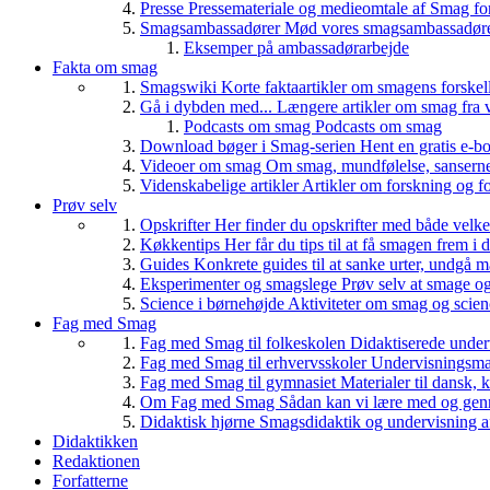
Presse
Pressemateriale og medieomtale af Smag fo
Smagsambassadører
Mød vores smagsambassadører
Eksemper på ambassadørarbejde
Fakta om smag
Smagswiki
Korte faktaartikler om smagens forskel
Gå i dybden med...
Længere artikler om smag fra v
Podcasts om smag
Podcasts om smag
Download bøger i Smag-serien
Hent en gratis e-bo
Videoer om smag
Om smag, mundfølelse, sanserne, 
Videnskabelige artikler
Artikler om forskning og f
Prøv selv
Opskrifter
Her finder du opskrifter med både vel
Køkkentips
Her får du tips til at få smagen frem i
Guides
Konkrete guides til at sanke urter, undgå 
Eksperimenter og smagslege
Prøv selv at smage o
Science i børnehøjde
Aktiviteter om smag og scie
Fag med Smag
Fag med Smag til folkeskolen
Didaktiserede underv
Fag med Smag til erhvervsskoler
Undervisningsmate
Fag med Smag til gymnasiet
Materialer til dansk,
Om Fag med Smag
Sådan kan vi lære med og gen
Didaktisk hjørne
Smagsdidaktik og undervisning a
Didaktikken
Redaktionen
Forfatterne