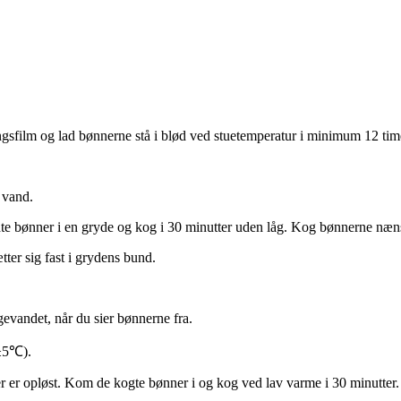
ingsfilm og lad bønnerne stå i blød ved stuetemperatur i minimum 12 ti
 vand.
dte bønner i en gryde og kog i 30 minutter uden låg. Kog bønnerne næ
tter sig fast i grydens bund.
evandet, når du sier bønnerne fra.
(±5℃).
ker er opløst. Kom de kogte bønner i og kog ved lav varme i 30 minutter