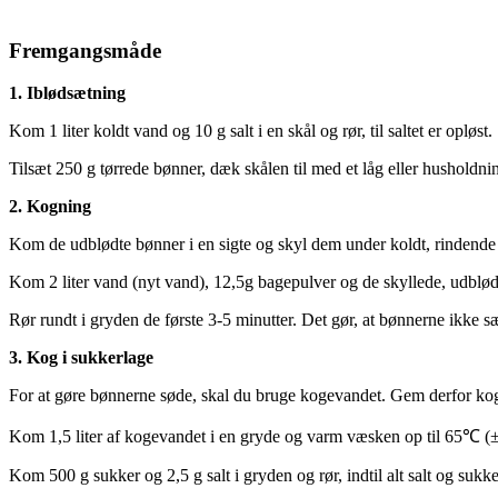
Fremgangsmåde
1. Iblødsætning
Kom 1 liter koldt vand og 10 g salt i en skål og rør, til saltet er opløst.
Tilsæt 250 g tørrede bønner, dæk skålen til med et låg eller husholdn
2. Kogning
Kom de udblødte bønner i en sigte og skyl dem under koldt, rindende
Kom 2 liter vand (nyt vand), 12,5g bagepulver og de skyllede, udblø
Rør rundt i gryden de første 3-5 minutter. Det gør, at bønnerne ikke sæ
3. Kog i sukkerlage
For at gøre bønnerne søde, skal du bruge kogevandet. Gem derfor kog
Kom 1,5 liter af kogevandet i en gryde og varm væsken op til 65℃ 
Kom 500 g sukker og 2,5 g salt i gryden og rør, indtil alt salt og suk