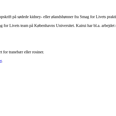
pskrift på sødede kidney- eller ølandsbønner fra Smag for Livets prakti
mag for Livets team på Københavns Universitet. Kairui har bl.a. arbejd
t for tranebær eller rosiner.
r
.