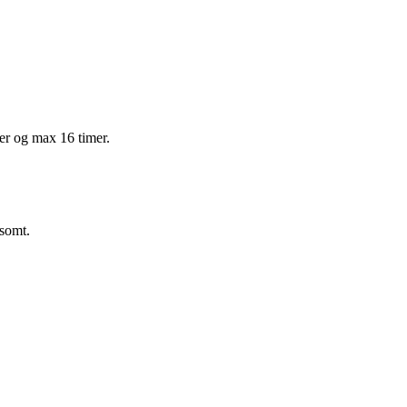
mer og max 16 timer.
nsomt.
.