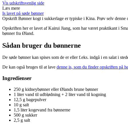
Vis udskriftsvenlig side
Læs mere
Is lavet på søde bønner
Opskrift
Bønner kogt i sukkerlage er typiske i Kina. Prøv selv denne o
Opskriften her er lavet af Kairui Jiang, som har været praktikant i S
bønner fra Øland.
Sådan bruger du bønnerne
De søde bønner kan spises som de er eller f.eks. indgå i en salat i stede
De kan også bruges til at lave
denne is, som du finder opskriften på he
Ingredienser
250 g kidneybønner eller Ølands brune bønner
1 liter vand til udblødning + 2 liter vand til kogning
12,5 g bagepulver
10 g salt
1,5 liter kogevand fra bønnerne
500 g sukker
2,5 g salt