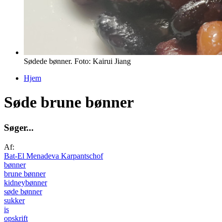
Sødede bønner. Foto: Kairui Jiang
Hjem
Du er her
Søde brune bønner
S
ø
g
e
r
.
.
.
Af:
Bat-El Menadeva Karpantschof
bønner
brune bønner
kidneybønner
søde bønner
sukker
is
opskrift