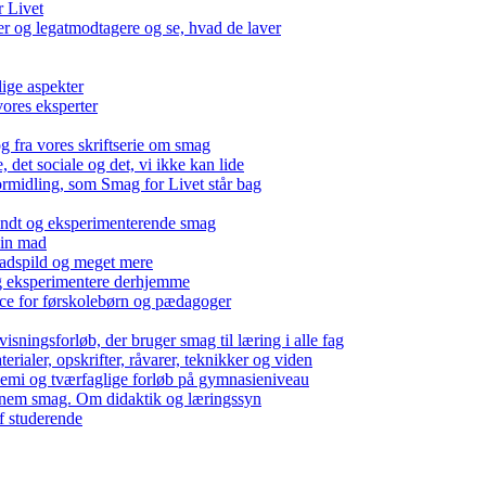
r Livet
 og legatmodtagere og se, hvad de laver
lige aspekter
ores eksperter
g fra vores skriftserie om smag
det sociale og det, vi ikke kan lide
ormidling, som Smag for Livet står bag
kendt og eksperimenterende smag
 din mad
madspild og meget mere
g eksperimentere derhjemme
nce for førskolebørn og pædagoger
isningsforløb, der bruger smag til læring i alle fag
rialer, opskrifter, råvarer, teknikker og viden
 kemi og tværfaglige forløb på gymnasieniveau
nem smag. Om didaktik og læringssyn
f studerende