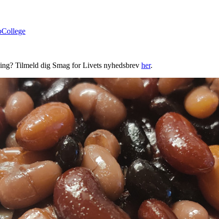
bCollege
ning? Tilmeld dig Smag for Livets nyhedsbrev
her
.