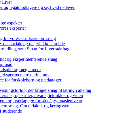
r Livet
 og legatmodtagere og se, hvad de laver
lige aspekter
ores eksperter
g fra vores skriftserie om smag
det sociale og det, vi ikke kan lide
ormidling, som Smag for Livet står bag
kendt og eksperimenterende smag
 din mad
madspild og meget mere
g eksperimentere derhjemme
nce for førskolebørn og pædagoger
isningsforløb, der bruger smag til læring i alle fag
rialer, opskrifter, råvarer, teknikker og viden
 kemi og tværfaglige forløb på gymnasieniveau
nem smag. Om didaktik og læringssyn
f studerende