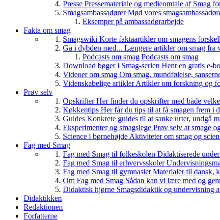
Presse
Pressemateriale og medieomtale af Smag fo
Smagsambassadører
Mød vores smagsambassadører
Eksemper på ambassadørarbejde
Fakta om smag
Smagswiki
Korte faktaartikler om smagens forskel
Gå i dybden med...
Længere artikler om smag fra v
Podcasts om smag
Podcasts om smag
Download bøger i Smag-serien
Hent en gratis e-bo
Videoer om smag
Om smag, mundfølelse, sanserne, 
Videnskabelige artikler
Artikler om forskning og f
Prøv selv
Opskrifter
Her finder du opskrifter med både vel
Køkkentips
Her får du tips til at få smagen frem i
Guides
Konkrete guides til at sanke urter, undgå 
Eksperimenter og smagslege
Prøv selv at smage o
Science i børnehøjde
Aktiviteter om smag og scie
Fag med Smag
Fag med Smag til folkeskolen
Didaktiserede underv
Fag med Smag til erhvervsskoler
Undervisningsmate
Fag med Smag til gymnasiet
Materialer til dansk,
Om Fag med Smag
Sådan kan vi lære med og gen
Didaktisk hjørne
Smagsdidaktik og undervisning a
Didaktikken
Redaktionen
Forfatterne