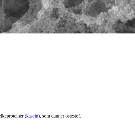
lkeproteiner (
kasein
), som danner ostestof.