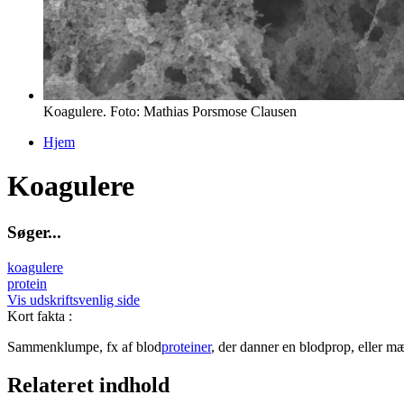
Koagulere. Foto: Mathias Porsmose Clausen
Hjem
Du er her
Koagulere
S
ø
g
e
r
.
.
.
koagulere
protein
Vis udskriftsvenlig side
Kort fakta
:
Sammenklumpe, fx af blod
proteiner
, der danner en blodprop, eller mæ
Relateret indhold