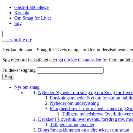
Gå til hovedindhold
GastroLabCollege
Kontakt
Om Smag for Livet
Søg
taste-for-life.org
Her kan du søge i Smag for Livets mange artikler, undervisningsmateri
Søg efter ord i tekstfeltet eller
gå direkte til søgesiden
for flere mulighe
Fuldtekst søgning
Nyt om smag
Nyheder
Nyheder om smag og om Smag for Livets 
Forskningsnyheder
Nyt om forskning public
Nyheder om undervisning
Få nyhedsbrev 1 x pr måned
Tilmeld dig Sm
Tidligere nyhedsbreve
Overblik over 
Det sker
Få overblik over events, foredrag mv. me
Tidligere arrangementer
Blogs
Smagsklummen og andre tekster om smag