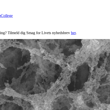
bCollege
ning? Tilmeld dig Smag for Livets nyhedsbrev
her
.