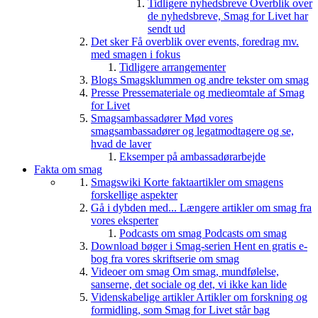
Tidligere nyhedsbreve
Overblik over
de nyhedsbreve, Smag for Livet har
sendt ud
Det sker
Få overblik over events, foredrag mv.
med smagen i fokus
Tidligere arrangementer
Blogs
Smagsklummen og andre tekster om smag
Presse
Pressemateriale og medieomtale af Smag
for Livet
Smagsambassadører
Mød vores
smagsambassadører og legatmodtagere og se,
hvad de laver
Eksemper på ambassadørarbejde
Fakta om smag
Smagswiki
Korte faktaartikler om smagens
forskellige aspekter
Gå i dybden med...
Længere artikler om smag fra
vores eksperter
Podcasts om smag
Podcasts om smag
Download bøger i Smag-serien
Hent en gratis e-
bog fra vores skriftserie om smag
Videoer om smag
Om smag, mundfølelse,
sanserne, det sociale og det, vi ikke kan lide
Videnskabelige artikler
Artikler om forskning og
formidling, som Smag for Livet står bag