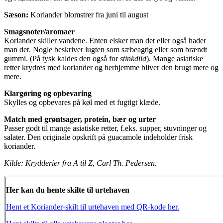
Sæson:
Koriander blomstrer fra juni til august
Smagsnoter/aromaer
Koriander skiller vandene. Enten elsker man det eller også hader
man det. Nogle beskriver lugten som sæbeagtig eller som brændt
gummi. (På tysk kaldes den også for
stinkdild
). Mange asiatiske
retter krydres med koriander og herhjemme bliver den brugt mere og
mere.
Klargøring og opbevaring
Skylles og opbevares på køl med et fugtigt klæde.
Match med grøntsager, protein, bær og urter
Passer godt til mange asiatiske retter, f.eks. supper, stuvninger og
salater. Den originale opskrift på guacamole indeholder frisk
koriander.
Kilde: Krydderier fra A til Z, Carl Th. Pedersen.
Her kan du hente skilte til urtehaven
Hent et Koriander-skilt til urtehaven med QR-kode her.