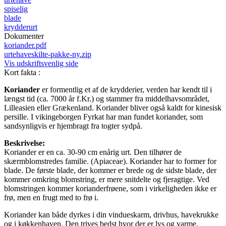
spiselig
blade
krydderurt
Dokumenter
koriander.pdf
urtehaveskilte-pakke-ny.zip
Vis udskriftsvenlig side
Kort fakta
:
Koriander
er formentlig et af de krydderier, verden har kendt til i
længst tid (ca. 7000 år f.Kr.) og stammer fra middelhavsområdet,
Lilleasien eller Grækenland. Koriander bliver også kaldt for kinesisk
persille. I vikingeborgen Fyrkat har man fundet koriander, som
sandsynligvis er hjembragt fra togter sydpå.
Beskrivelse:
Koriander er en ca. 30-90 cm enårig urt. Den tilhører de
skærmblomstredes familie. (Apiaceae). Koriander har to former for
blade. De første blade, der kommer er brede og de sidste blade, der
kommer omkring blomstring, er mere snitdelte og fjeragtige. Ved
blomstringen kommer korianderfrøene, som i virkeligheden ikke er
frø, men en frugt med to frø i.
Koriander kan både dyrkes i din vindueskarm, drivhus, havekrukke
og i køkkenhaven. Den trives bedst hvor der er lys og varme.