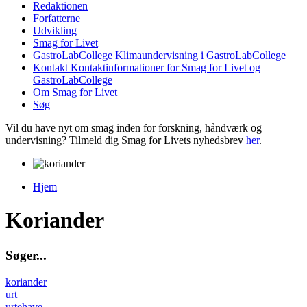
Redaktionen
Forfatterne
Udvikling
Smag for Livet
GastroLabCollege
Klimaundervisning i GastroLabCollege
Kontakt
Kontaktinformationer for Smag for Livet og
GastroLabCollege
Om Smag for Livet
Søg
Vil du have nyt om smag inden for forskning, håndværk og
undervisning? Tilmeld dig Smag for Livets nyhedsbrev
her
.
Hjem
Du er her
Koriander
S
ø
g
e
r
.
.
.
koriander
urt
urtehave