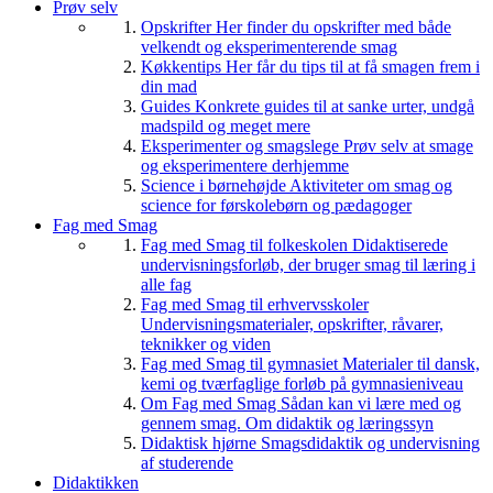
Prøv selv
Opskrifter
Her finder du opskrifter med både
velkendt og eksperimenterende smag
Køkkentips
Her får du tips til at få smagen frem i
din mad
Guides
Konkrete guides til at sanke urter, undgå
madspild og meget mere
Eksperimenter og smagslege
Prøv selv at smage
og eksperimentere derhjemme
Science i børnehøjde
Aktiviteter om smag og
science for førskolebørn og pædagoger
Fag med Smag
Fag med Smag til folkeskolen
Didaktiserede
undervisningsforløb, der bruger smag til læring i
alle fag
Fag med Smag til erhvervsskoler
Undervisningsmaterialer, opskrifter, råvarer,
teknikker og viden
Fag med Smag til gymnasiet
Materialer til dansk,
kemi og tværfaglige forløb på gymnasieniveau
Om Fag med Smag
Sådan kan vi lære med og
gennem smag. Om didaktik og læringssyn
Didaktisk hjørne
Smagsdidaktik og undervisning
af studerende
Didaktikken