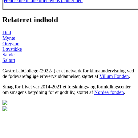
Hent skilte til alle urtehavens planter her.
Relateret indhold
Dild
Mynte
Oregano
Løvstikke
Salvie
Salturt
GastroLabCollege (2022- ) er et netværk for klimaundervisning ved
de fødevarefaglige erhvervsuddannelser, støttet af
Villum Fonden
.
Smag for Livet var 2014-2021 et forsknings- og formidlingscenter
om smagens betydning for et godt liv, støttet af
Nordea-fonden
.