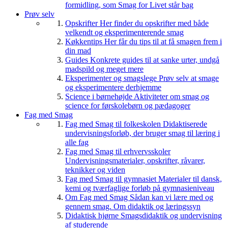
formidling, som Smag for Livet står bag
Prøv selv
Opskrifter
Her finder du opskrifter med både
velkendt og eksperimenterende smag
Køkkentips
Her får du tips til at få smagen frem i
din mad
Guides
Konkrete guides til at sanke urter, undgå
madspild og meget mere
Eksperimenter og smagslege
Prøv selv at smage
og eksperimentere derhjemme
Science i børnehøjde
Aktiviteter om smag og
science for førskolebørn og pædagoger
Fag med Smag
Fag med Smag til folkeskolen
Didaktiserede
undervisningsforløb, der bruger smag til læring i
alle fag
Fag med Smag til erhvervsskoler
Undervisningsmaterialer, opskrifter, råvarer,
teknikker og viden
Fag med Smag til gymnasiet
Materialer til dansk,
kemi og tværfaglige forløb på gymnasieniveau
Om Fag med Smag
Sådan kan vi lære med og
gennem smag. Om didaktik og læringssyn
Didaktisk hjørne
Smagsdidaktik og undervisning
af studerende