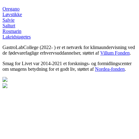
Oregano
Løvstikke
Salvie
Salturt
Rosmarin
Lakridstagetes
GastroLabCollege (2022- ) er et netværk for klimaundervisning ved
de fødevarefaglige erhvervsuddannelser, støttet af
Villum Fonden
.
Smag for Livet var 2014-2021 et forsknings- og formidlingscenter
om smagens betydning for et godt liv, støttet af
Nordea-fonden
.