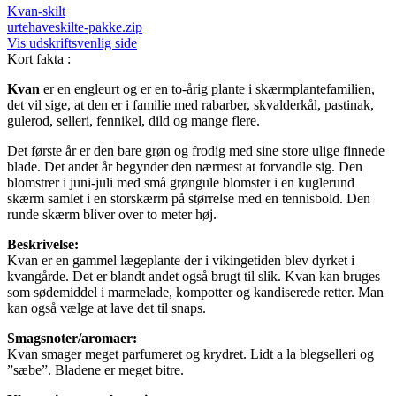
Kvan-skilt
urtehaveskilte-pakke.zip
Vis udskriftsvenlig side
Kort fakta
:
Kvan
er en engleurt og er en to-årig plante i skærmplantefamilien,
det vil sige, at den er i familie med rabarber, skvalderkål, pastinak,
gulerod, selleri, fennikel, dild og mange flere.
Det første år er den bare grøn og frodig med sine store ulige finnede
blade. Det andet år begynder den nærmest at forvandle sig. Den
blomstrer i juni-juli med små grøngule blomster i en kuglerund
skærm samlet i en storskærm på størrelse med en tennisbold. Den
runde skærm bliver over to meter høj.
Beskrivelse:
Kvan er en gammel lægeplante der i vikingetiden blev dyrket i
kvangårde. Det er blandt andet også brugt til slik. Kvan kan bruges
som sødemiddel i marmelade, kompotter og kandiserede retter. Man
kan også vælge at lave det til snaps.
Smagsnoter/aromaer:
Kvan smager meget parfumeret og krydret. Lidt a la blegselleri og
”sæbe”. Bladene er meget bitre.