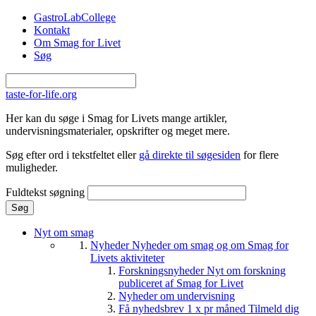
Gå til hovedindhold
GastroLabCollege
Kontakt
Om Smag for Livet
Søg
taste-for-life.org
Her kan du søge i Smag for Livets mange artikler,
undervisningsmaterialer, opskrifter og meget mere.
Søg efter ord i tekstfeltet eller
gå direkte til søgesiden
for flere
muligheder.
Fuldtekst søgning
Nyt om smag
Nyheder
Nyheder om smag og om Smag for
Livets aktiviteter
Forskningsnyheder
Nyt om forskning
publiceret af Smag for Livet
Nyheder om undervisning
Få nyhedsbrev 1 x pr måned
Tilmeld dig