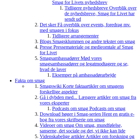
Smag for Livets nyhedsbrev
Tidligere nyhedsbreve
Overblik over
de nyhedsbreve, Smag for Livet har
sendt ud
Det sker
Få overblik over events, foredrag mv.
med smagen i fokus
Tidligere arrangementer
Blogs
Smagsklummen og andre tekster om smag
Presse
Pressemateriale og medieomtale af Smag
for Livet
Smagsambassadører
Mød vores
smagsambassadører og legatmodtagere og se,
hvad de laver
Eksemper på ambassadørarbejde
Fakta om smag
Smagswiki
Korte faktaartikler om smagens
forskellige aspekter
Gå i dybden med...
Længere artikler om smag fra
vores eksperter
Podcasts om smag
Podcasts om smag
Download bøger i Smag-serien
Hent en gratis e-
bog fra vores skriftserie om smag
Videoer om smag
Om smag, mundfølelse,
sanserne, det sociale og det, vi ikke kan lide
Videnskabelige artikler
Artikler om forskning og