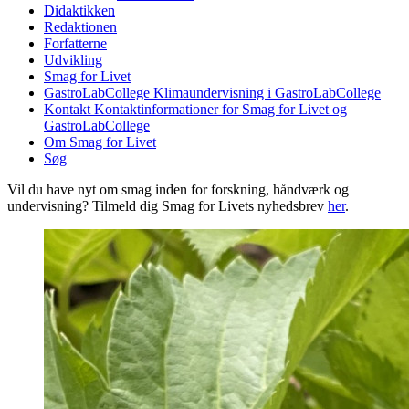
Didaktikken
Redaktionen
Forfatterne
Udvikling
Smag for Livet
GastroLabCollege
Klimaundervisning i GastroLabCollege
Kontakt
Kontaktinformationer for Smag for Livet og
GastroLabCollege
Om Smag for Livet
Søg
Vil du have nyt om smag inden for forskning, håndværk og
undervisning? Tilmeld dig Smag for Livets nyhedsbrev
her
.