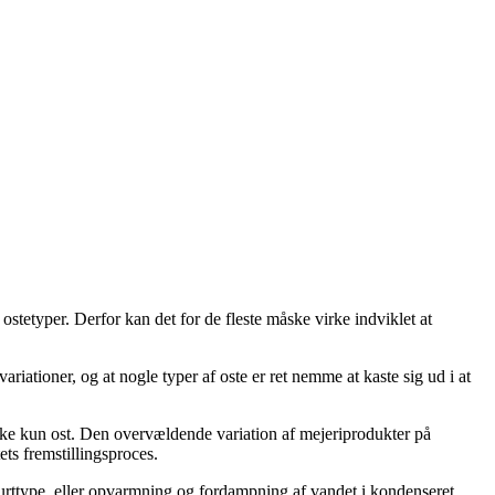
ostetyper. Derfor kan det for de fleste måske virke indviklet at
iationer, og at nogle typer af oste er ret nemme at kaste sig ud i at
ikke kun ost. Den overvældende variation af mejeriprodukter på
ts fremstillingsproces.
hurttype, eller opvarmning og fordampning af vandet i kondenseret