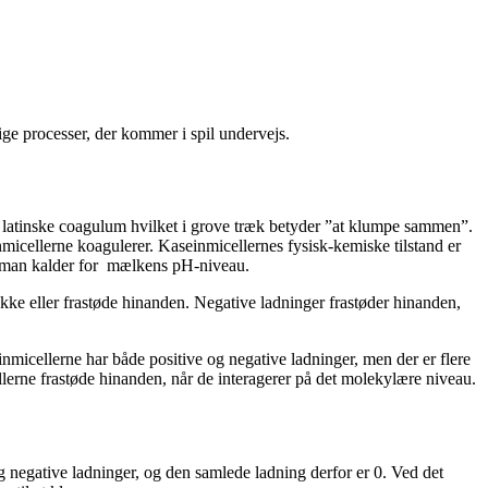
lige processer, der kommer i spil undervejs.
et latinske coagulum hvilket i grove træk betyder ”at klumpe sammen”.
micellerne koagulerer. Kaseinmicellernes fysisk-kemiske tilstand er
et man kalder for mælkens pH-niveau.
ække eller frastøde hinanden. Negative ladninger frastøder hinanden,
inmicellerne har både positive og negative ladninger, men der er flere
llerne frastøde hinanden, når de interagerer på det molekylære niveau.
g negative ladninger, og den samlede ladning derfor er 0. Ved det