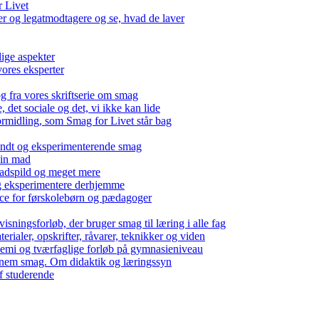
r Livet
 og legatmodtagere og se, hvad de laver
lige aspekter
ores eksperter
g fra vores skriftserie om smag
det sociale og det, vi ikke kan lide
ormidling, som Smag for Livet står bag
kendt og eksperimenterende smag
 din mad
madspild og meget mere
g eksperimentere derhjemme
nce for førskolebørn og pædagoger
isningsforløb, der bruger smag til læring i alle fag
rialer, opskrifter, råvarer, teknikker og viden
 kemi og tværfaglige forløb på gymnasieniveau
nem smag. Om didaktik og læringssyn
f studerende