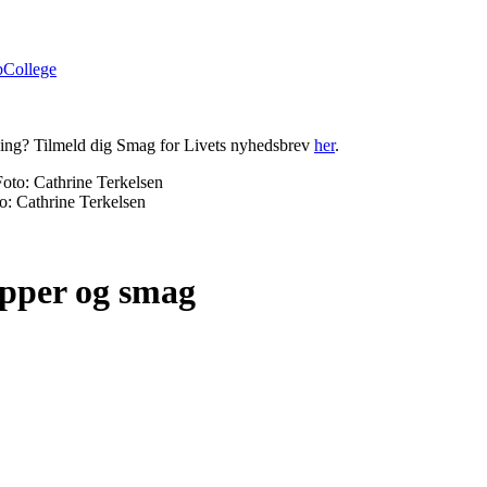
bCollege
ning? Tilmeld dig Smag for Livets nyhedsbrev
her
.
o: Cathrine Terkelsen
ipper og smag