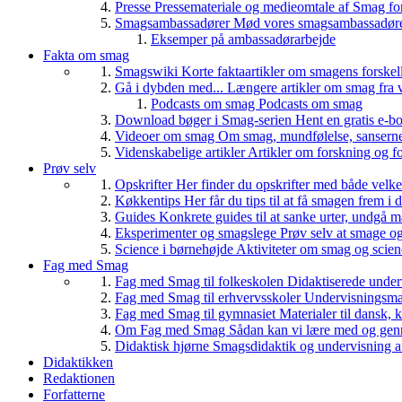
Presse
Pressemateriale og medieomtale af Smag fo
Smagsambassadører
Mød vores smagsambassadører
Eksemper på ambassadørarbejde
Fakta om smag
Smagswiki
Korte faktaartikler om smagens forskel
Gå i dybden med...
Længere artikler om smag fra v
Podcasts om smag
Podcasts om smag
Download bøger i Smag-serien
Hent en gratis e-bo
Videoer om smag
Om smag, mundfølelse, sanserne, 
Videnskabelige artikler
Artikler om forskning og f
Prøv selv
Opskrifter
Her finder du opskrifter med både vel
Køkkentips
Her får du tips til at få smagen frem i
Guides
Konkrete guides til at sanke urter, undgå 
Eksperimenter og smagslege
Prøv selv at smage o
Science i børnehøjde
Aktiviteter om smag og scie
Fag med Smag
Fag med Smag til folkeskolen
Didaktiserede underv
Fag med Smag til erhvervsskoler
Undervisningsmate
Fag med Smag til gymnasiet
Materialer til dansk,
Om Fag med Smag
Sådan kan vi lære med og gen
Didaktisk hjørne
Smagsdidaktik og undervisning a
Didaktikken
Redaktionen
Forfatterne