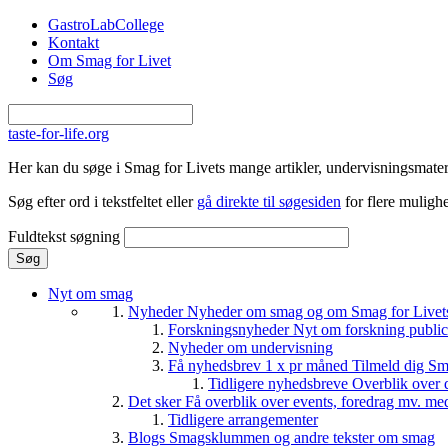
Gå til hovedindhold
GastroLabCollege
Kontakt
Om Smag for Livet
Søg
taste-for-life.org
Her kan du søge i Smag for Livets mange artikler, undervisningsmateri
Søg efter ord i tekstfeltet eller
gå direkte til søgesiden
for flere mulighe
Fuldtekst søgning
Nyt om smag
Nyheder
Nyheder om smag og om Smag for Livets 
Forskningsnyheder
Nyt om forskning public
Nyheder om undervisning
Få nyhedsbrev 1 x pr måned
Tilmeld dig Sm
Tidligere nyhedsbreve
Overblik over 
Det sker
Få overblik over events, foredrag mv. me
Tidligere arrangementer
Blogs
Smagsklummen og andre tekster om smag