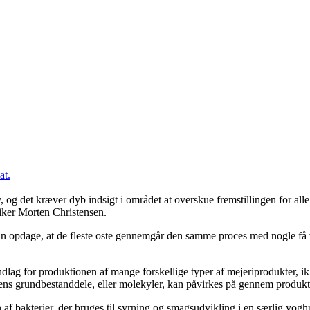
at.
, og det kræver dyb indsigt i området at overskue fremstillingen for alle 
siker Morten Christensen.
an opdage, at de fleste oste gennemgår den samme proces med nogle få var
ndlag for produktionen af mange forskellige typer af mejeriprodukter, 
ens grundbestanddele, eller molekyler, kan påvirkes på gennem produkte
 af bakterier, der bruges til syrning og smagsudvikling i en særlig yog