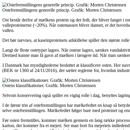
Ostefremstillingens generelle princip. Grafik: Morten Christensen
Ost består derfor af mælkens protein og det fedt, der bliver fanget i
valleproteinerne (~20%). Når ostemassen bliver dannet, er det hovedsag
vallen.
Det bør nævnes, at kaseinproteinets adskillelse spiller den største rolle
Langt de fleste ostetyper lagres. Når ostene lagres, sænkes vandaktivi
Dermed kunne man få gavn af mælken i længere tid. Når man sænker v
I Danmark har myndighederne besluttet at klassificere osten. Her navn
(BEK nr 1360 af 24/11/2016), der sætter reglerne for, hvordan indust
Ostens klassifikationer. Grafik: Morten Christensen
Selvom konservering også spiller en vigtig rolle i dag, benyttes lagrin
I de første trin af ostefremstillingen har mælkefedtet en knap så betyd
selve ostefremstillingen. Mælkefedtet følger bare med proteinet og en
Før osten fremstilles, kommer mælken gennem en lang række processer 
karton, der kommer fra et mejeri. Ser man bort fra mejeriets indleden