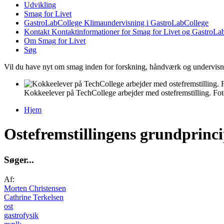
Udvikling
Smag for Livet
GastroLabCollege
Klimaundervisning i GastroLabCollege
Kontakt
Kontaktinformationer for Smag for Livet og GastroLa
Om Smag for Livet
Søg
Vil du have nyt om smag inden for forskning, håndværk og undervis
Kokkeelever på TechCollege arbejder med ostefremstilling. Fot
Hjem
Du er her
Ostefremstillingens grundprinc
S
ø
g
e
r
.
.
.
Af:
Morten Christensen
Cathrine Terkelsen
ost
gastrofysik