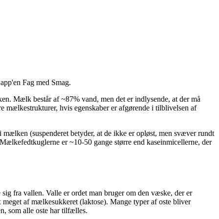
i app'en Fag med Smag.
lken. Mælk består af ~87% vand, men det er indlysende, at der må
re mælkestrukturer, hvis egenskaber er afgørende i tilblivelsen af
t i mælken (suspenderet betyder, at de ikke er opløst, men svæver rundt
 Mælkefedtkuglerne er ~10-50 gange større end kaseinmicellerne, der
le sig fra vallen. Valle er ordet man bruger om den væske, der er
x meget af mælkesukkeret (laktose). Mange typer af oste bliver
, som alle oste har tilfælles.