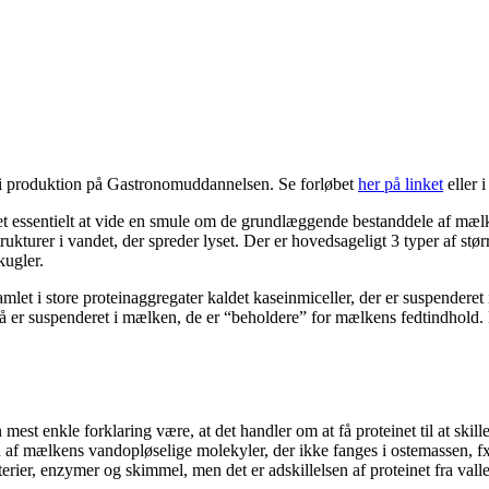
ag i produktion på Gastronomuddannelsen. Se forløbet
her på linket
eller 
 det essentielt at vide en smule om de grundlæggende bestanddele af mæ
kturer i vandet, der spreder lyset. Der er hovedsageligt 3 typer af stør
kugler.
mlet i store proteinaggregater kaldet kaseinmiceller, der er suspendere
så er suspenderet i mælken, de er “beholdere” for mælkens fedtindhold.
mest enkle forklaring være, at det handler om at få proteinet til at skil
en af mælkens vandopløselige molekyler, der ikke fanges i ostemassen, f
terier, enzymer og skimmel, men det er adskillelsen af proteinet fra vallen