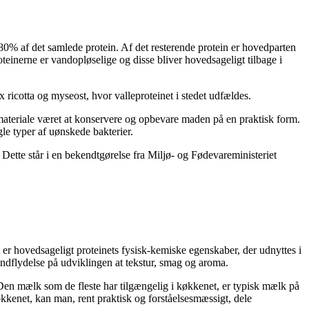
~80% af det samlede protein. Af det resterende protein er hovedparten
teinerne er vandopløselige og disse bliver hovedsageligt tilbage i
fx ricotta og myseost, hvor valleproteinet i stedet udfældes.
e materiale været at konservere og opbevare maden på en praktisk form.
e typer af uønskede bakterier.
Dette står i en bekendtgørelse fra Miljø- og Fødevareministeriet
t er hovedsageligt proteinets fysisk-kemiske egenskaber, der udnyttes i
indflydelse på udviklingen at tekstur, smag og aroma.
Den mælk som de fleste har tilgængelig i køkkenet, er typisk mælk på
kkenet, kan man, rent praktisk og forståelsesmæssigt, dele