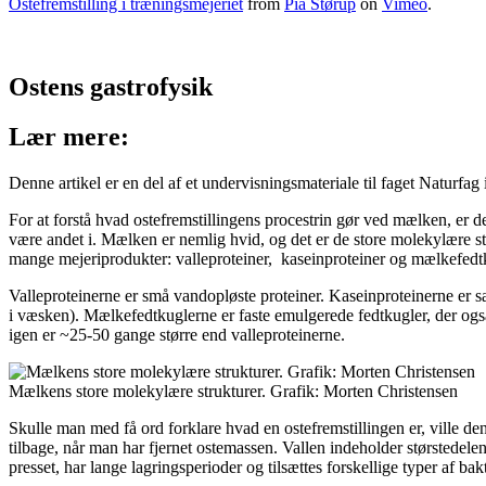
Ostefremstilling i træningsmejeriet
from
Pia Størup
on
Vimeo
.
Ostens gastrofysik
Lær mere:
Denne artikel er en del af et undervisningsmateriale til faget Naturf
For at forstå hvad ostefremstillingens procestrin gør ved mælken, er
være andet i. Mælken er nemlig hvid, og det er de store molekylære stru
mange mejeriprodukter: valleproteiner, kaseinproteiner og mælkefedt
Valleproteinerne er små vandopløste proteiner. Kaseinproteinerne er sa
i væsken). Mælkefedtkuglerne er faste emulgerede fedtkugler, der og
igen er ~25-50 gange større end valleproteinerne.
Mælkens store molekylære strukturer. Grafik: Morten Christensen
Skulle man med få ord forklare hvad en ostefremstillingen er, ville den 
tilbage, når man har fjernet ostemassen. Vallen indeholder størstedel
presset, har lange lagringsperioder og tilsættes forskellige typer af bak