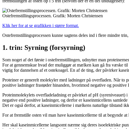
fremstillingen af osten op i 5 trin (selvom der er en del undtagelser):
Ostefremstillingsprocessen. Grafik: Morten Christensen
Klik her for at se grafikken i større format.
Ostefremstillingsprocessen kunne sagtens deles ind i flere mindre trin,
1. trin: Syrning (forsyrning)
Som noget af det første i ostefremstillingen, udnytter man proteinern
For at gennemskue hvad der muliggør at mælken kan gå fra væske til en
vigtig for dannelsen af et ostekoagel. En af de ting, der påvirker k
Proteiner er generelt molekyler med ladninger på overfladen. Når to pr
positive ladninger frastøder hinanden, hvorimod negative og positive 
Proteinmolekylets overfladeladning er påvirket af pH (syreniveauet) i 
negative end positive ladninger, og derfor er kaseinmicellens samlede
Det er også derfor, at kaseinmicellerne i mælkens naturlige tilstand ik
For at fremstille osten vil man have kaseinmicellerne til at begynde
Her skal kaseinmicellerne langsomt nærme sig deres isoelektriske punk