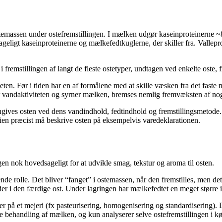
 ostemassen under ostefremstillingen. I mælken udgør kaseinproteinerne 
eligt kaseinproteinerne og mælkefedtkuglerne, der skiller fra. Vallepro
 i fremstillingen af langt de fleste ostetyper, undtagen ved enkelte oste, 
teten. Før i tiden har en af formålene med at skille væsken fra det fast
andaktiviteten og syrner mælken, bremses nemlig fremvæksten af nogl
gives osten ved dens vandindhold, fedtindhold og fremstillingsmetode. 
rien præcist må beskrive osten på eksempelvis varedeklarationen.
gen nok hovedsageligt for at udvikle smag, tekstur og aroma til osten.
ende rolle. Det bliver “fanget” i ostemassen, når den fremstilles, men de
der i den færdige ost. Under lagringen har mælkefedtet en meget større 
på et mejeri (fx pasteurisering, homogenisering og standardisering). 
de behandling af mælken, og kun analyserer selve ostefremstillingen i kø