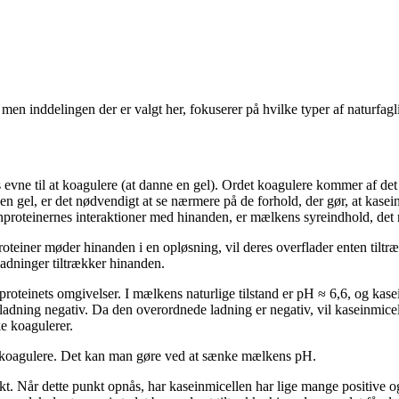
 men inddelingen der er valgt her, fokuserer på hvilke typer af naturfag
es evne til at koagulere (at danne en gel). Ordet koagulere kommer af d
 gel, er det nødvendigt at se nærmere på de forhold, der gør, at kasein
aseinproteinernes interaktioner med hinanden, er mælkens syreindhold, d
oteiner møder hinanden i en opløsning, vil deres overflader enten tiltr
ladninger tiltrækker hinanden.
proteinets omgivelser. I mælkens naturlige tilstand er pH ≈ 6,6, og kase
 ladning negativ. Da den overordnede ladning er negativ, vil kaseinmice
ke koagulerer.
 at koagulere. Det kan man gøre ved at sænke mælkens pH.
t. Når dette punkt opnås, har kaseinmicellen har lige mange positive o