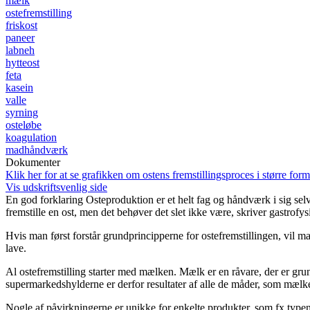
mælk
ostefremstilling
friskost
paneer
labneh
hytteost
feta
kasein
valle
syrning
osteløbe
koagulation
madhåndværk
Dokumenter
Klik her for at se grafikken om ostens fremstillingsproces i større form
Vis udskriftsvenlig side
En god forklaring
Osteproduktion er et helt fag og håndværk i sig selv
fremstille en ost, men det behøver det slet ikke være, skriver gastrofy
Hvis man først forstår grundprincipperne for ostefremstillingen, vil m
lave.
Al ostefremstilling starter med mælken. Mælk er en råvare, der er gru
supermarkedshylderne er derfor resultater af alle de måder, som mælk
Nogle af påvirkningerne er unikke for enkelte produkter, som fx typen