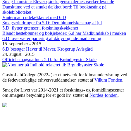
Smag i kunsten: Elever gør skagensmalernes værker levende
Dansktime ved et smukt dækket bord: Til booktasting på
skolebiblioteket
Vintermad i udekøkkenet med 6.D
Smagserindringer fra 5.D: Den himmelske smag af jul
5.D. flytter grænser i forskningskøkkenet
Blandt hestebønner og bolsjebeder: 6.d har Madkundskab i marken
6.D. overværer partering af dådyr og ude-madlavning
15. september - 2015
6.D besøger Haver til Maver, Krogerup Avlsgård
24. august - 2015
Officiel smagspartner: 5.D. fra Brøndbyøster Skole
GastroLabCollege (2022- ) er et netværk for klimaundervisning ved
de fødevarefaglige erhvervsuddannelser, støttet af
Villum Fonden
.
Smag for Livet var 2014-2021 et forsknings- og formidlingscenter
om smagens betydning for et godt liv, støttet af
Nordea-fonden
.