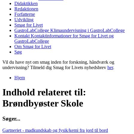
Didaktikken
Redaktionen
Forfatterne
Udvikling
Smag for Livet
GastroLabCollege
Klimaundervisning i GastroLabCollege
Kontakt
Kontaktinformationer for Smag for Livet og
GastroLabCollege
Om Smag for Livet
Søg
Vil du have nyt om smag inden for forskning, håndværk og
undervisning? Tilmeld dig Smag for Livets nyhedsbrev
her
.
Hjem
Du er her
Indhold relateret til:
Brøndbyøster Skole
S
ø
g
e
r
.
.
.
Gartneriet - madkundskab og fysik/kemi fra jord til bord