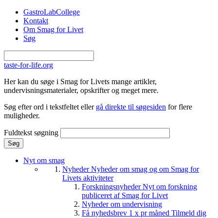
Gå til hovedindhold
GastroLabCollege
Kontakt
Om Smag for Livet
Søg
taste-for-life.org
Her kan du søge i Smag for Livets mange artikler,
undervisningsmaterialer, opskrifter og meget mere.
Søg efter ord i tekstfeltet eller
gå direkte til søgesiden
for flere
muligheder.
Fuldtekst søgning
Nyt om smag
Nyheder
Nyheder om smag og om Smag for
Livets aktiviteter
Forskningsnyheder
Nyt om forskning
publiceret af Smag for Livet
Nyheder om undervisning
Få nyhedsbrev 1 x pr måned
Tilmeld dig