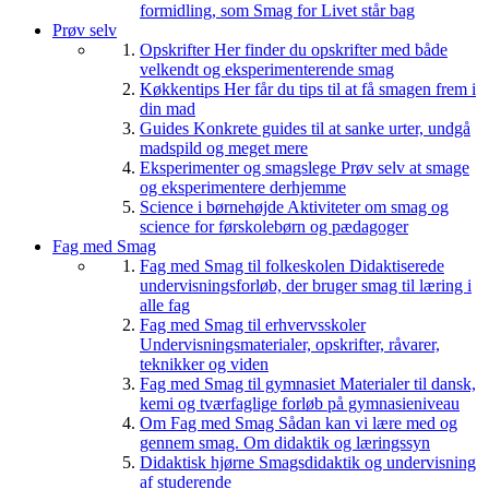
formidling, som Smag for Livet står bag
Prøv selv
Opskrifter
Her finder du opskrifter med både
velkendt og eksperimenterende smag
Køkkentips
Her får du tips til at få smagen frem i
din mad
Guides
Konkrete guides til at sanke urter, undgå
madspild og meget mere
Eksperimenter og smagslege
Prøv selv at smage
og eksperimentere derhjemme
Science i børnehøjde
Aktiviteter om smag og
science for førskolebørn og pædagoger
Fag med Smag
Fag med Smag til folkeskolen
Didaktiserede
undervisningsforløb, der bruger smag til læring i
alle fag
Fag med Smag til erhvervsskoler
Undervisningsmaterialer, opskrifter, råvarer,
teknikker og viden
Fag med Smag til gymnasiet
Materialer til dansk,
kemi og tværfaglige forløb på gymnasieniveau
Om Fag med Smag
Sådan kan vi lære med og
gennem smag. Om didaktik og læringssyn
Didaktisk hjørne
Smagsdidaktik og undervisning
af studerende