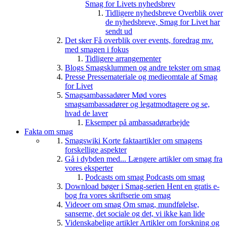
Smag for Livets nyhedsbrev
Tidligere nyhedsbreve
Overblik over
de nyhedsbreve, Smag for Livet har
sendt ud
Det sker
Få overblik over events, foredrag mv.
med smagen i fokus
Tidligere arrangementer
Blogs
Smagsklummen og andre tekster om smag
Presse
Pressemateriale og medieomtale af Smag
for Livet
Smagsambassadører
Mød vores
smagsambassadører og legatmodtagere og se,
hvad de laver
Eksemper på ambassadørarbejde
Fakta om smag
Smagswiki
Korte faktaartikler om smagens
forskellige aspekter
Gå i dybden med...
Længere artikler om smag fra
vores eksperter
Podcasts om smag
Podcasts om smag
Download bøger i Smag-serien
Hent en gratis e-
bog fra vores skriftserie om smag
Videoer om smag
Om smag, mundfølelse,
sanserne, det sociale og det, vi ikke kan lide
Videnskabelige artikler
Artikler om forskning og