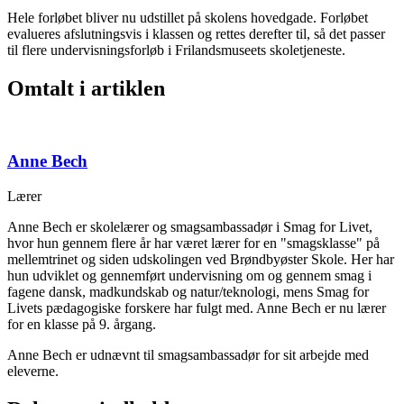
Hele forløbet bliver nu udstillet på skolens hovedgade. Forløbet
evalueres afslutningsvis i klassen og rettes derefter til, så det passer
til flere undervisningsforløb i Frilandsmuseets skoletjeneste.
Omtalt i artiklen
Anne Bech
Lærer
Anne Bech er skolelærer og smagsambassadør i Smag for Livet,
hvor hun gennem flere år har været lærer for en "smagsklasse" på
mellemtrinet og siden udskolingen ved Brøndbyøster Skole. Her har
hun udviklet og gennemført undervisning om og gennem smag i
fagene dansk, madkundskab og natur/teknologi, mens Smag for
Livets pædagogiske forskere har fulgt med. Anne Bech er nu lærer
for en klasse på 9. årgang.
Anne Bech er udnævnt til smagsambassadør for sit arbejde med
eleverne.