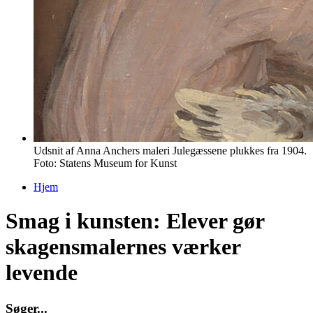
Udsnit af Anna Anchers maleri Julegæssene plukkes fra 1904.
Foto: Statens Museum for Kunst
Hjem
Du er her
Smag i kunsten: Elever gør
skagensmalernes værker
levende
S
ø
g
e
r
.
.
.