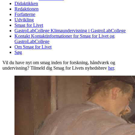
Didaktikken
Redaktionen
Forfatterne
Udvikling
Smag for Livet
GastroLabCollege
Klimaundervisning i GastroLabCollege
Kontakt
Kontaktinformationer for Smag for Livet og
GastroLabCollege
Om Smag for Livet
Søg
Vil du have nyt om smag inden for forskning, håndværk og
undervisning? Tilmeld dig Smag for Livets nyhedsbrev
her
.