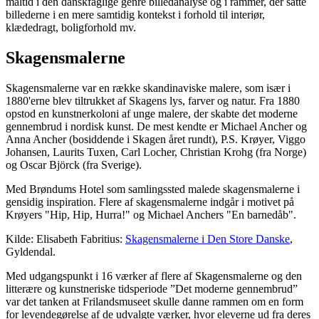
måltid i den danskfaglige genre billedanalyse og i rammer, der satte
billederne i en mere samtidig kontekst i forhold til interiør,
klædedragt, boligforhold mv.
Skagensmalerne
Skagensmalerne var en række skandinaviske malere, som især i
1880'erne blev tiltrukket af Skagens lys, farver og natur. Fra 1880
opstod en kunstnerkoloni af unge malere, der skabte det moderne
gennembrud i nordisk kunst. De mest kendte er Michael Ancher og
Anna Ancher (bosiddende i Skagen året rundt), P.S. Krøyer, Viggo
Johansen, Laurits Tuxen, Carl Locher, Christian Krohg (fra Norge)
og Oscar Björck (fra Sverige).
Med Brøndums Hotel som samlingssted malede skagensmalerne i
gensidig inspiration. Flere af skagensmalerne indgår i motivet på
Krøyers "Hip, Hip, Hurra!" og Michael Anchers "En barnedåb".
Kilde: Elisabeth Fabritius:
Skagensmalerne i Den Store Danske
,
Gyldendal.
Med udgangspunkt i 16 værker af flere af Skagensmalerne og den
litterære og kunstneriske tidsperiode ”Det moderne gennembrud”
var det tanken at Frilandsmuseet skulle danne rammen om en form
for levendegørelse af de udvalgte værker, hvor eleverne ud fra deres