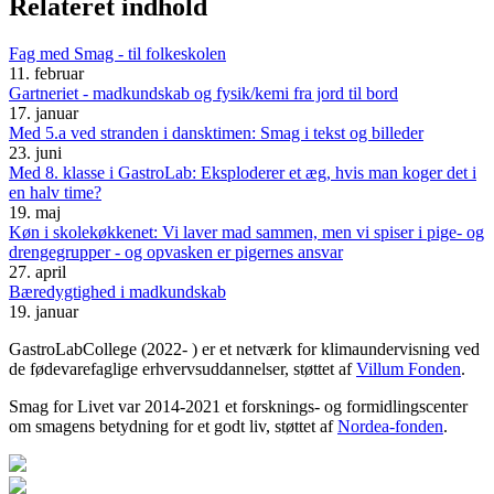
Relateret indhold
Fag med Smag - til folkeskolen
11. februar
Gartneriet - madkundskab og fysik/kemi fra jord til bord
17. januar
Med 5.a ved stranden i dansktimen: Smag i tekst og billeder
23. juni
Med 8. klasse i GastroLab: Eksploderer et æg, hvis man koger det i
en halv time?
19. maj
Køn i skolekøkkenet: Vi laver mad sammen, men vi spiser i pige- og
drengegrupper - og opvasken er pigernes ansvar
27. april
Bæredygtighed i madkundskab
19. januar
GastroLabCollege (2022- ) er et netværk for klimaundervisning ved
de fødevarefaglige erhvervsuddannelser, støttet af
Villum Fonden
.
Smag for Livet var 2014-2021 et forsknings- og formidlingscenter
om smagens betydning for et godt liv, støttet af
Nordea-fonden
.