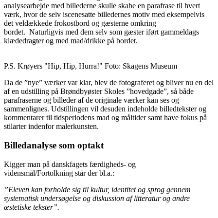
analysearbejde med billederne skulle skabe en parafrase til hvert
værk, hvor de selv iscenesatte billedernes motiv med eksempelvis
det veldækkede frokostbord og gæsterne omkring
bordet. Naturligvis med dem selv som gæster iført gammeldags
klædedragter og med mad/drikke på bordet.
P.S. Krøyers "Hip, Hip, Hurra!" Foto: Skagens Museum
Da de ”nye” værker var klar, blev de fotograferet og bliver nu en del
af en udstilling på Brøndbyøster Skoles ”hovedgade”, så både
parafraserne og billeder af de originale værker kan ses og
sammenlignes. Udstillingen vil desuden indeholde billedtekster og
kommentarer til tidsperiodens mad og måltider samt have fokus på
stilarter indenfor malerkunsten.
Billedanalyse som optakt
Kigger man på danskfagets færdigheds- og
vidensmål/Fortolkning står der bl.a.:
”Eleven kan forholde sig til kultur, identitet og sprog gennem
systematisk undersøgelse og diskussion af litteratur og andre
æstetiske tekster”.