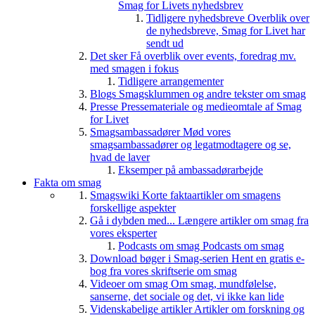
Smag for Livets nyhedsbrev
Tidligere nyhedsbreve
Overblik over
de nyhedsbreve, Smag for Livet har
sendt ud
Det sker
Få overblik over events, foredrag mv.
med smagen i fokus
Tidligere arrangementer
Blogs
Smagsklummen og andre tekster om smag
Presse
Pressemateriale og medieomtale af Smag
for Livet
Smagsambassadører
Mød vores
smagsambassadører og legatmodtagere og se,
hvad de laver
Eksemper på ambassadørarbejde
Fakta om smag
Smagswiki
Korte faktaartikler om smagens
forskellige aspekter
Gå i dybden med...
Længere artikler om smag fra
vores eksperter
Podcasts om smag
Podcasts om smag
Download bøger i Smag-serien
Hent en gratis e-
bog fra vores skriftserie om smag
Videoer om smag
Om smag, mundfølelse,
sanserne, det sociale og det, vi ikke kan lide
Videnskabelige artikler
Artikler om forskning og