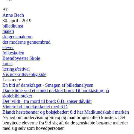
Af:
Anne Bech
30. april - 2019
billedkunst
maleri
skagensmalerne
det moderne gennembrud
elever
folkeskolen
Brøndbyøster Skole
kunst
læringsfestival
Vis udskriftsvenlig side
Læs mere
En bid af danskfaget - Smagen af billedanalysen
Dansktime ved et smukt dækket bord: Til booktasting på
skolebiblioteket
Det’ vildt - fra mord til bord: 6.D. spiser dåvildt
Vintermad i udekøkkenet med 6.D
Blandt hestebønner og bolsjebeder: 6.d har Madkundskab i marken
Nyhed om undervisning
Smag og mad bruges ofte i kunsten. Det
benyttede eleverne fra 9.d sig af, da de genskabte berømte malerier
med sig selv som hovedpersoner.