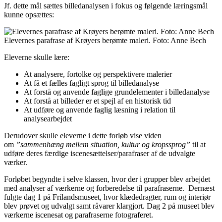
Jf. dette mål sættes billedanalysen i fokus og følgende læringsmål
kunne opsættes:
Elevernes parafrase af Krøyers berømte maleri. Foto: Anne Bech
Eleverne skulle lære:
At analysere, fortolke og perspektivere malerier
At få et fælles fagligt sprog til billedanalyse
At forstå og anvende faglige grundelementer i billedanalyse
At forstå at billeder er et spejl af en historisk tid
At udføre og anvende faglig læsning i relation til
analysearbejdet
Derudover skulle eleverne i dette forløb vise viden
om
”sammenhæng mellem situation, kultur og
kropssprog”
til at
udføre deres færdige iscenesættelser/parafraser af de udvalgte
værker.
Forløbet begyndte i selve klassen, hvor der i grupper blev arbejdet
med analyser af værkerne og forberedelse til parafraserne. Dernæst
fulgte dag 1 på Frilandsmuseet, hvor klædedragter, rum og interiør
blev prøvet og udvalgt samt råvarer klargjort. Dag 2 på museet blev
værkerne iscenesat og parafraserne fotograferet.