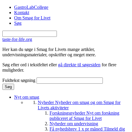
Gå til hovedindhold
GastroLabCollege
Kontakt
Om Smag for Livet
Søg
taste-for-life.org
Her kan du søge i Smag for Livets mange artikler,
undervisningsmaterialer, opskrifter og meget mere.
Søg efter ord i tekstfeltet eller
gå direkte til søgesiden
for flere
muligheder.
Fuldtekst søgning
Nyt om smag
Nyheder
Nyheder om smag og om Smag for
Livets aktiviteter
Forskningsnyheder
Nyt om forskning
publiceret af Smag for Livet
Nyheder om undervisning
Få nyhedsbrev 1 x pr måned
Tilmeld dig