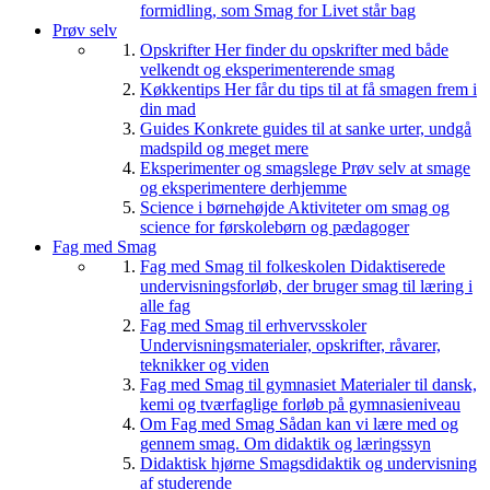
formidling, som Smag for Livet står bag
Prøv selv
Opskrifter
Her finder du opskrifter med både
velkendt og eksperimenterende smag
Køkkentips
Her får du tips til at få smagen frem i
din mad
Guides
Konkrete guides til at sanke urter, undgå
madspild og meget mere
Eksperimenter og smagslege
Prøv selv at smage
og eksperimentere derhjemme
Science i børnehøjde
Aktiviteter om smag og
science for førskolebørn og pædagoger
Fag med Smag
Fag med Smag til folkeskolen
Didaktiserede
undervisningsforløb, der bruger smag til læring i
alle fag
Fag med Smag til erhvervsskoler
Undervisningsmaterialer, opskrifter, råvarer,
teknikker og viden
Fag med Smag til gymnasiet
Materialer til dansk,
kemi og tværfaglige forløb på gymnasieniveau
Om Fag med Smag
Sådan kan vi lære med og
gennem smag. Om didaktik og læringssyn
Didaktisk hjørne
Smagsdidaktik og undervisning
af studerende