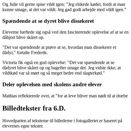
Og Julie vil gerne spise vildt igen: "Jeg elskede kødet, fordi at man
kunne smage, at det var vildt. Jeg gad godt arbejde med vildt igen."
Spændende at se dyret blive dissekeret
Eleverne hæftede sig også ved den fascinerende oplevelse af at se en
dåhjort blive skåret op.
"Det var spændende at prøve at se, hvordan man dissekerer et
dådyr," fortalte Frederik.
Victoria fik også en god oplevelse: "Det var spændende at se
dådyret blive skåret op og bagefter smage det. Jeg vidste ikke, at
vildtkød var så mørt og så meget bedre end slagterkød."
Deler oplevelsen med skolens andre elever
Mathias reflekterede over, at "for at leve bliver man nødt til at dræbe
Billedtekster fra 6.D.
Hovedparten af teksterne til billederne i fotogalleriet er baseret på
elevernes egne tekster.