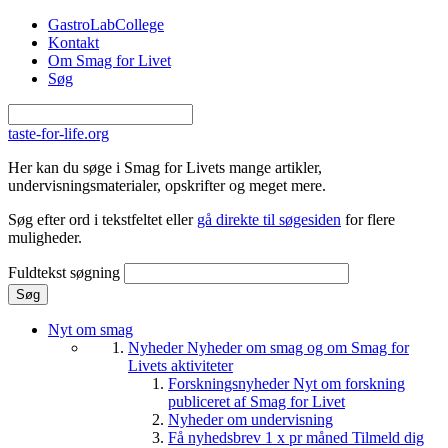
Gå til hovedindhold
GastroLabCollege
Kontakt
Om Smag for Livet
Søg
taste-for-life.org
Her kan du søge i Smag for Livets mange artikler,
undervisningsmaterialer, opskrifter og meget mere.
Søg efter ord i tekstfeltet eller
gå direkte til søgesiden
for flere
muligheder.
Fuldtekst søgning
Nyt om smag
Nyheder
Nyheder om smag og om Smag for
Livets aktiviteter
Forskningsnyheder
Nyt om forskning
publiceret af Smag for Livet
Nyheder om undervisning
Få nyhedsbrev 1 x pr måned
Tilmeld dig