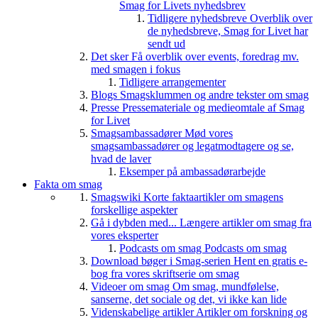
Smag for Livets nyhedsbrev
Tidligere nyhedsbreve
Overblik over
de nyhedsbreve, Smag for Livet har
sendt ud
Det sker
Få overblik over events, foredrag mv.
med smagen i fokus
Tidligere arrangementer
Blogs
Smagsklummen og andre tekster om smag
Presse
Pressemateriale og medieomtale af Smag
for Livet
Smagsambassadører
Mød vores
smagsambassadører og legatmodtagere og se,
hvad de laver
Eksemper på ambassadørarbejde
Fakta om smag
Smagswiki
Korte faktaartikler om smagens
forskellige aspekter
Gå i dybden med...
Længere artikler om smag fra
vores eksperter
Podcasts om smag
Podcasts om smag
Download bøger i Smag-serien
Hent en gratis e-
bog fra vores skriftserie om smag
Videoer om smag
Om smag, mundfølelse,
sanserne, det sociale og det, vi ikke kan lide
Videnskabelige artikler
Artikler om forskning og