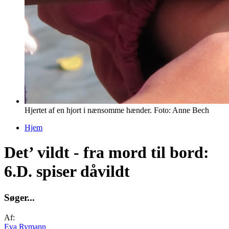
Hjertet af en hjort i nænsomme hænder. Foto: Anne Bech
Hjem
Du er her
Det’ vildt - fra mord til bord:
6.D. spiser dåvildt
S
ø
g
e
r
.
.
.
Af:
Eva Rymann