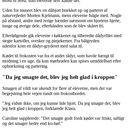
mord til bord
, som eleverne selv kaldte det.
Uden for museet blev en dåhjort brækket op og parteret af
naturvejleder Morten Kjelmann, mens eleverne fulgte med. Nogle
på afstand, andre med ivrige hænder nænsomt om hjortens hjerte,
tunge og øvrige dele, efterhånden som de blev skåret fri.
Efterfølgende gik eleverne i køkkenet og tilberedte dådyrfilet med
stegte kartofler, svesker og pinjekerner. Fra bålgryden
udenfor kom en dådyr-gryderet med salat til.
Kødet til frokosten var fra et andet rådyr, som havde hængt til
modning i en uge, da kun mørbraden kan spises umiddelbart efter
opbrækning og partering.
"Da jeg smagte det, blev jeg helt glad i kroppen"
Smagen af vildt var ukendt for flere af eleverne, men der var
begejstring hele vejen rundt om frokostbordet.
"Jeg vidste ikke, om jeg kunne lide hjort. Da jeg smagte det, blev
jeg helt glad i kroppen, forklarede Klara.
Caroline supplerede: "Det smagte godt fordi kødet var friskt, saftigt
og det smager bedre end ko-bøf."