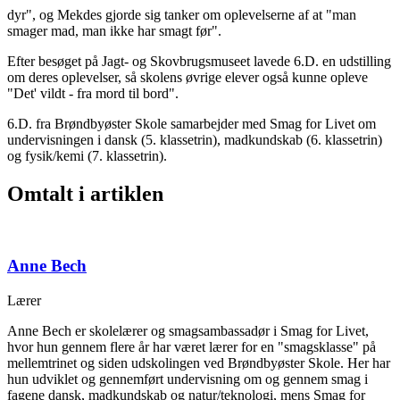
dyr", og Mekdes gjorde sig tanker om oplevelserne af at "man
smager mad, man ikke har smagt før".
Efter besøget på Jagt- og Skovbrugsmuseet lavede 6.D. en udstilling
om deres oplevelser, så skolens øvrige elever også kunne opleve
"Det' vildt - fra mord til bord".
6.D. fra Brøndbyøster Skole samarbejder med Smag for Livet om
undervisningen i dansk (5. klassetrin), madkundskab (6. klassetrin)
og fysik/kemi (7. klassetrin).
Omtalt i artiklen
Anne Bech
Lærer
Anne Bech er skolelærer og smagsambassadør i Smag for Livet,
hvor hun gennem flere år har været lærer for en "smagsklasse" på
mellemtrinet og siden udskolingen ved Brøndbyøster Skole. Her har
hun udviklet og gennemført undervisning om og gennem smag i
fagene dansk, madkundskab og natur/teknologi, mens Smag for