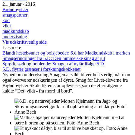
21. januar - 2016
Brøndbyøster
smagspartner
kød
vildt
madkundskab
undervisning
Vis udskriftsvenlig side
Læs mere
Blandt hestebønner og bolsjebeder: 6.d har Madkundskab i marken
Smagserindringer fra 5.D: Den himmelske smag af jul
Sprødt, sødt og boblende: Smagen af nytår ifølge 5.D
5.D. flytter grænser i forskningskøkkenet
Nyhed om undervisning
Smagen af vildt bliver helt særlig, når man
også overværer udskæringen af dyret. Smag for Livet-eleverne fra
Brøndbyøster Skole fik en stor oplevelse, som de efterfølgende
kaldte “Det’ vildt - fra mord til bord”.