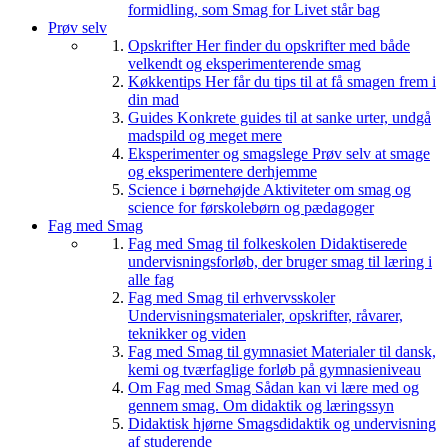
formidling, som Smag for Livet står bag
Prøv selv
Opskrifter
Her finder du opskrifter med både
velkendt og eksperimenterende smag
Køkkentips
Her får du tips til at få smagen frem i
din mad
Guides
Konkrete guides til at sanke urter, undgå
madspild og meget mere
Eksperimenter og smagslege
Prøv selv at smage
og eksperimentere derhjemme
Science i børnehøjde
Aktiviteter om smag og
science for førskolebørn og pædagoger
Fag med Smag
Fag med Smag til folkeskolen
Didaktiserede
undervisningsforløb, der bruger smag til læring i
alle fag
Fag med Smag til erhvervsskoler
Undervisningsmaterialer, opskrifter, råvarer,
teknikker og viden
Fag med Smag til gymnasiet
Materialer til dansk,
kemi og tværfaglige forløb på gymnasieniveau
Om Fag med Smag
Sådan kan vi lære med og
gennem smag. Om didaktik og læringssyn
Didaktisk hjørne
Smagsdidaktik og undervisning
af studerende