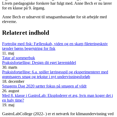
Livets pædagogiske forskere har fulgt med. Anne Bech er nu lærer
for en klasse på 9. årgang.
Anne Bech er udnævnt til smagsambassadør for sit arbejde med
eleverne.
Relateret indhold
Fortrolig med fisk: Fællesskab, viden og en skarp fileteringskniv
tænder børns begejstring for fisk
11. maj
Tatar af sommerbuk
Praksisfortælling: Design dit eget læremiddel
30. marts
Praksisfortælling: 6.a. spiller læringsspil og eksperimenterer med
grøntsagers smag og tekstur i nyt undervisningsforløb
18. december
Smagens Dag 2020 sætter fokus på smagen af vildt
26. august
Med 8. klasse i GastroLab: Eksploderer et æg, hvis man koger det i
en halv time?
19. maj
GastroLabCollege (2022- ) er et netværk for klimaundervisning ved