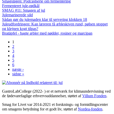
Smagslågen: Podcastserie om fermentering
Fermenteret jule-rødkål
SMAG #11: Smagen af jul
Julemarinerede sild
Sådan gør du julemaden klar til servering klokken 18
Juleudfordringen: Kan læreren få æbleskiven rund, pølsen stoppet
og klejnen kogt tilpas?
Bratäpfel - bagte æbler med nødder, rosiner og marcipan
1
Sider
2
3
4
5
6
næste ›
sidste »
GastroLabCollege (2022- ) er et netværk for klimaundervisning ved
de fødevarefaglige erhvervsuddannelser, støttet af
Villum Fonden
.
Smag for Livet var 2014-2021 et forsknings- og formidlingscenter
om smagens betydning for et godt liv, støttet af
Nordea-fonden
.