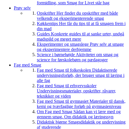
formidling, som Smag for Livet står bag
Prøv selv
Opskrifter
Her finder du opskrifter med både
velkendt og eksperimenterende smag
Køkkentips
Her får du tips til at få smagen frem i
din mad
Guides
Konkrete guides til at sanke urter, undgå
madspild og meget mere
Eksperimenter og smagslege
Prøv selv at smage
og eksperimentere derhjemme
Science i børnehøjde
Aktiviteter om smag og
science for førskolebørn og pædagoger
Fag med Smag
Fag med Smag til folkeskolen
Didaktiserede
undervisningsforløb, der bruger smag til læring i
alle fag
Fag med Smag til erhvervsskoler
Undervisningsmaterialer, opskrifter, råvarer,
teknikker og viden
Fag med Smag til gymnasiet
Materialer til dansk,
kemi og tværfaglige forløb på gymnasieniveau
Om Fag med Smag
Sådan kan vi lære med og
gennem smag. Om didaktik og læringssyn
Didaktisk hjørne
Smagsdidaktik og undervisning
af studerende