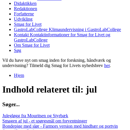
Didaktikken
Redaktionen
Forfatterne
Udvikling
Smag for Livet
GastroLabCollege
Klimaundervisning i GastroLabCollege
Kontakt
Kontaktinformationer for Smag for Livet og
GastroLabCollege
Om Smag for Livet
Søg
Vil du have nyt om smag inden for forskning, håndværk og
undervisning? Tilmeld dig Smag for Livets nyhedsbrev
her
.
Hjem
Du er her
Indhold relateret til: jul
S
ø
g
e
r
.
.
.
Julegløgg fra Mouritsen og Styrbæk
Smagen af jul - et spørgsmål om forventninger
Bondepige med slør - Farmors version med hindbær og portvin