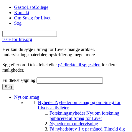
Gå til hovedindhold
GastroLabCollege
Kontakt
Om Smag for Livet
Søg
taste-for-life.org
Her kan du søge i Smag for Livets mange artikler,
undervisningsmaterialer, opskrifter og meget mere.
Søg efter ord i tekstfeltet eller
gå direkte til søgesiden
for flere
muligheder.
Fuldtekst søgning
Nyt om smag
Nyheder
Nyheder om smag og om Smag for
Livets aktiviteter
Forskningsnyheder
Nyt om forskning
publiceret af Smag for Livet
Nyheder om undervisning
Få nyhedsbrev 1 x pr måned
Tilmeld dig