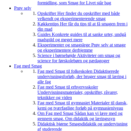
formidling, som Smag for Livet står bag
Prøv selv
Opskrifter
Her finder du opskrifter med både
velkendt og eksperimenterende smag
Køkkentips
Her får du tips til at få smagen frem i
din mad
Guides
Konkrete guides til at sanke urter, undgå
madspild og meget mere
Eksperimenter og smagslege
Prøv selv at smage
og eksperimentere derhjemme
Science i børnehøjde
Aktiviteter om smag og
science for førskolebørn og pædagoger
Fag med Smag
Fag med Smag til folkeskolen
Didaktiserede
undervisningsforløb, der bruger smag til læring i
alle fag
Fag med Smag til erhvervsskoler
Undervisningsmaterialer, opskrifter, råvarer,
teknikker og viden
Fag med Smag til gymnasiet
Materialer til dansk,
kemi og tværfaglige forløb på gymnasieniveau
Om Fag med Smag
Sådan kan vi lære med og
gennem smag. Om didaktik og læringssyn
Didaktisk hjørne
Smagsdidaktik og undervisning
af studerende