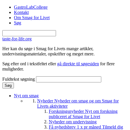
Gå til hovedindhold
GastroLabCollege
Kontakt
Om Smag for Livet
Søg
taste-for-life.org
Her kan du søge i Smag for Livets mange artikler,
undervisningsmaterialer, opskrifter og meget mere.
Søg efter ord i tekstfeltet eller
gå direkte til søgesiden
for flere
muligheder.
Fuldtekst søgning
Nyt om smag
Nyheder
Nyheder om smag og om Smag for
Livets aktiviteter
Forskningsnyheder
Nyt om forskning
publiceret af Smag for Livet
Nyheder om undervisning
Få nyhedsbrev 1 x pr måned
Tilmeld dig