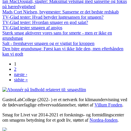
Ian MacDougall, slagter: Maksimal velsmag med sanserne og fokus
på bæredygtighed
Mads Cort Nielsen, brygmester: Sanserne er det bedste redskab
TV-Glad tester: Hvad betyder lugtesansen for smagen?
TV-Glad tester: Hvordan smager en god salat?
TV-Glad tester smagen af ansjos
Stærk smag aktiverer vores sans for smerte - men er ikke en
grundsmag
Salt - fremhæver smagen og er vigtigt for kroppen
Den bitre grundsmag: Først kan vi ikke lide den, men efterhånden
kan vi godt
1
Sider
2
næste ›
sidste »
GastroLabCollege (2022- ) er et netværk for klimaundervisning ved
de fødevarefaglige erhvervsuddannelser, støttet af
Villum Fonden
.
Smag for Livet var 2014-2021 et forsknings- og formidlingscenter
om smagens betydning for et godt liv, støttet af
Nordea-fonden
.