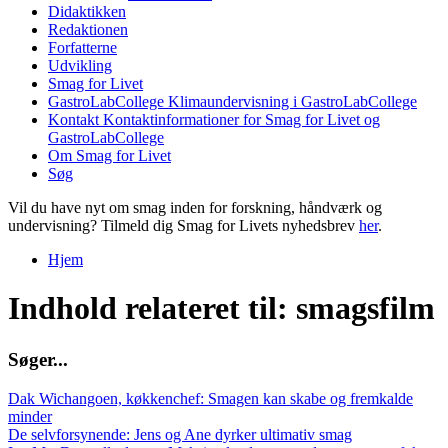
Didaktikken
Redaktionen
Forfatterne
Udvikling
Smag for Livet
GastroLabCollege
Klimaundervisning i GastroLabCollege
Kontakt
Kontaktinformationer for Smag for Livet og
GastroLabCollege
Om Smag for Livet
Søg
Vil du have nyt om smag inden for forskning, håndværk og
undervisning? Tilmeld dig Smag for Livets nyhedsbrev
her
.
Hjem
Du er her
Indhold relateret til: smagsfilm
S
ø
g
e
r
.
.
.
Dak Wichangoen, køkkenchef: Smagen kan skabe og fremkalde
minder
De selvforsynende: Jens og Ane dyrker ultimativ smag