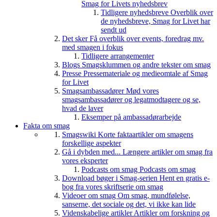
Smag for Livets nyhedsbrev
Tidligere nyhedsbreve
Overblik over
de nyhedsbreve, Smag for Livet har
sendt ud
Det sker
Få overblik over events, foredrag mv.
med smagen i fokus
Tidligere arrangementer
Blogs
Smagsklummen og andre tekster om smag
Presse
Pressemateriale og medieomtale af Smag
for Livet
Smagsambassadører
Mød vores
smagsambassadører og legatmodtagere og se,
hvad de laver
Eksemper på ambassadørarbejde
Fakta om smag
Smagswiki
Korte faktaartikler om smagens
forskellige aspekter
Gå i dybden med...
Længere artikler om smag fra
vores eksperter
Podcasts om smag
Podcasts om smag
Download bøger i Smag-serien
Hent en gratis e-
bog fra vores skriftserie om smag
Videoer om smag
Om smag, mundfølelse,
sanserne, det sociale og det, vi ikke kan lide
Videnskabelige artikler
Artikler om forskning og