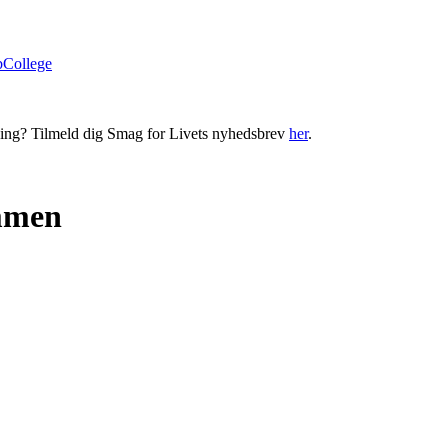
bCollege
ning? Tilmeld dig Smag for Livets nyhedsbrev
her
.
ummen