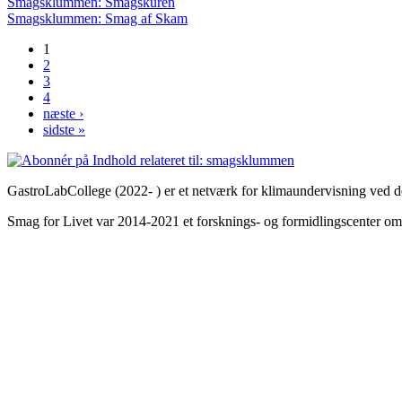
Smagsklummen: Smagskuren
Smagsklummen: Smag af Skam
1
Sider
2
3
4
næste ›
sidste »
GastroLabCollege (2022- ) er et netværk for klimaundervisning ved de
Smag for Livet var 2014-2021 et forsknings- og formidlingscenter om s