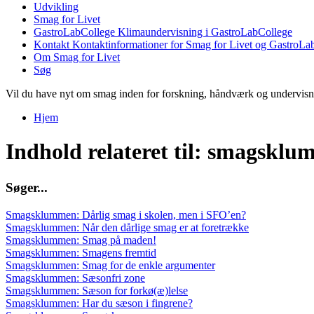
Udvikling
Smag for Livet
GastroLabCollege
Klimaundervisning i GastroLabCollege
Kontakt
Kontaktinformationer for Smag for Livet og GastroLa
Om Smag for Livet
Søg
Vil du have nyt om smag inden for forskning, håndværk og undervis
Hjem
Du er her
Indhold relateret til: smagskl
S
ø
g
e
r
.
.
.
Smagsklummen: Dårlig smag i skolen, men i SFO’en?
Smagsklummen: Når den dårlige smag er at foretrække
Smagsklummen: Smag på maden!
Smagsklummen: Smagens fremtid
Smagsklummen: Smag for de enkle argumenter
Smagsklummen: Sæsonfri zone
Smagsklummen: Sæson for forkø(æ)lelse
Smagsklummen: Har du sæson i fingrene?