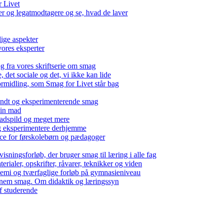
r Livet
 og legatmodtagere og se, hvad de laver
lige aspekter
ores eksperter
g fra vores skriftserie om smag
det sociale og det, vi ikke kan lide
ormidling, som Smag for Livet står bag
kendt og eksperimenterende smag
 din mad
madspild og meget mere
g eksperimentere derhjemme
nce for førskolebørn og pædagoger
isningsforløb, der bruger smag til læring i alle fag
rialer, opskrifter, råvarer, teknikker og viden
 kemi og tværfaglige forløb på gymnasieniveau
nem smag. Om didaktik og læringssyn
f studerende