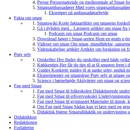
Presse
Pressemateriale og medieomtale af Smag fo
Smagsambassadører
Mød vores smagsambassadører
Eksemper på ambassadørarbejde
Fakta om smag
Smagswiki
Korte faktaartikler om smagens forskel
Gå i dybden med...
Længere artikler om smag fra v
Podcasts om smag
Podcasts om smag
Download bøger i Smag-serien
Hent en gratis e-bo
Videoer om smag
Om smag, mundfølelse, sanserne, 
Videnskabelige artikler
Artikler om forskning og f
Prøv selv
Opskrifter
Her finder du opskrifter med både vel
Køkkentips
Her får du tips til at få smagen frem i
Guides
Konkrete guides til at sanke urter, undgå 
Eksperimenter og smagslege
Prøv selv at smage o
Science i børnehøjde
Aktiviteter om smag og scie
Fag med Smag
Fag med Smag til folkeskolen
Didaktiserede underv
Fag med Smag til erhvervsskoler
Undervisningsmate
Fag med Smag til gymnasiet
Materialer til dansk,
Om Fag med Smag
Sådan kan vi lære med og gen
Didaktisk hjørne
Smagsdidaktik og undervisning a
Didaktikken
Redaktionen
Forfatterne