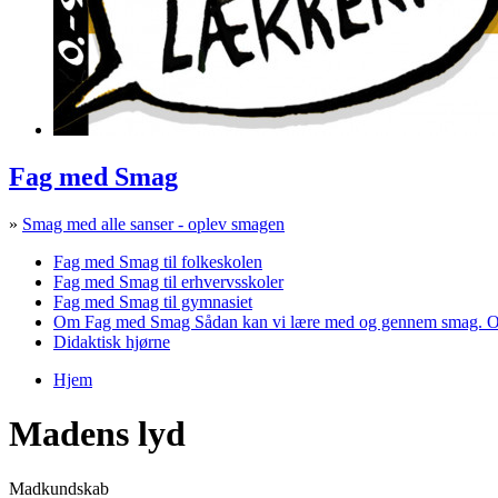
Fag med Smag
»
Smag med alle sanser - oplev smagen
Fag med Smag til folkeskolen
Fag med Smag til erhvervsskoler
Fag med Smag til gymnasiet
Om Fag med Smag
Sådan kan vi lære med og gennem smag. O
Didaktisk hjørne
Hjem
Du er her
Madens lyd
Madkundskab