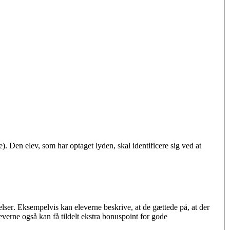
e)
.
Den elev, som har optaget lyden
,
skal identificere sig
ved at
elser
.
Eksempelvis kan eleverne
beskrive, at de gættede på, at der
leverne også kan få tildelt ekstra bonuspoint for god
e