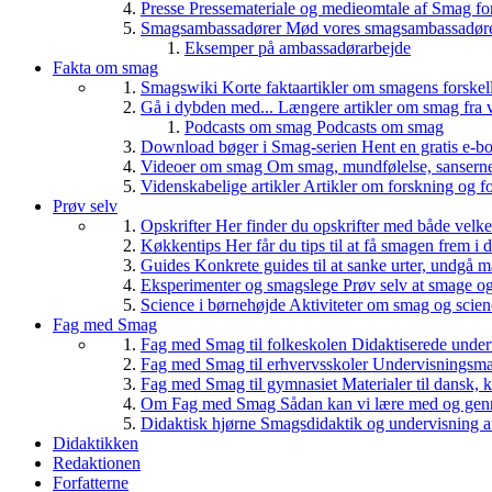
Presse
Pressemateriale og medieomtale af Smag fo
Smagsambassadører
Mød vores smagsambassadører
Eksemper på ambassadørarbejde
Fakta om smag
Smagswiki
Korte faktaartikler om smagens forskel
Gå i dybden med...
Længere artikler om smag fra v
Podcasts om smag
Podcasts om smag
Download bøger i Smag-serien
Hent en gratis e-bo
Videoer om smag
Om smag, mundfølelse, sanserne, 
Videnskabelige artikler
Artikler om forskning og f
Prøv selv
Opskrifter
Her finder du opskrifter med både vel
Køkkentips
Her får du tips til at få smagen frem i
Guides
Konkrete guides til at sanke urter, undgå 
Eksperimenter og smagslege
Prøv selv at smage o
Science i børnehøjde
Aktiviteter om smag og scie
Fag med Smag
Fag med Smag til folkeskolen
Didaktiserede underv
Fag med Smag til erhvervsskoler
Undervisningsmate
Fag med Smag til gymnasiet
Materialer til dansk,
Om Fag med Smag
Sådan kan vi lære med og gen
Didaktisk hjørne
Smagsdidaktik og undervisning a
Didaktikken
Redaktionen
Forfatterne