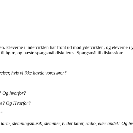
den.
Eleverne i i
ndercirklen har front ud mod
ydercirklen,
og
eleverne i 
 til højre, og næste spørgsmål diskuteres. Spørgsmål til diskussion:
elser, hvis vi ikke havde vores ører?
?
e? Og hvorfor?
lke? Og Hvorfor?
?”
 l
arm, stemningsmusik, stemmer, tv der kører, radio, eller andet? Og hv