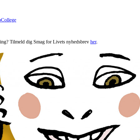
bCollege
ning? Tilmeld dig Smag for Livets nyhedsbrev
her
.