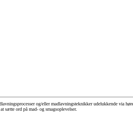
, madlavningsprocesser og/eller madlavningsteknikker udelukkende via hø
at sætte ord på mad- og smagsoplevelser.