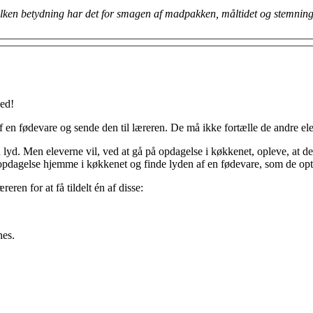
ilken
betydning har det for smagen af madpakken
, måltidet og stemning
hed!
f en
fødevare
og sende den til læreren
.
De må ikke fortælle de andre ele
en lyd. Men eleverne
vil,
ved at gå på opdagelse i køkkenet
,
opleve
, at d
opdagelse
hjemme i køkkenet
og finde lyden af en fødevare, som de opt
læreren for at få
tildelt én af disse:
nes.