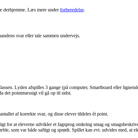
re
derhjemme
. Læs mere under
forberedelse
.
inandens svar
eller tale sammen undervejs.
klassen. L
yden
afspilles 3
gange
(på computer,
Smartb
oard
eller lignend
 da det
pointmæssigt
vil gå
op
til
sidst
.
antallet af korrekte svar
,
og d
isse elever tildeles ét point.
igt for at eleverne
udvikler et fagsprog omkring smag
og smags
beskriv
 æble,
som
var
både saftigt
og sprødt. Spillet kan evt. udvides med, at e