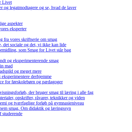
r Livet
 og legatmodtagere og se, hvad de laver
lige aspekter
ores eksperter
g fra vores skriftserie om smag
det sociale og det, vi ikke kan lide
ormidling, som Smag for Livet står bag
kendt og eksperimenterende smag
 din mad
madspild og meget mere
g eksperimentere derhjemme
nce for førskolebørn og pædagoger
isningsforløb, der bruger smag til læring i alle fag
rialer, opskrifter, råvarer, teknikker og viden
 kemi og tværfaglige forløb på gymnasieniveau
nem smag. Om didaktik og læringssyn
f studerende