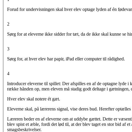
Forud for undervisningen skal h
ver elev optage
lyden af é
n fødeva
2
Sørg for at eleverne ikke sidder for tæt, da de ikke skal kunne se h
3
Sør
g for, at hver elev har papir, iP
ad eller computer til rådighed.
4
Introducer eleverne til spillet:
Der afspilles en
af de optagne
lyde i 
række hånden op
, men
eleven
må stadig godt deltage i gætningen
,
H
ver elev
skal notere
é
t gæt.
E
leverne
skal, på lærerens signal,
vise deres bud. Herefter optælles
Læreren beder
en af eleverne om at uddybe gættet. Dette er væsentl
blev spist et æble, fordi det lød
til,
at der blev taget en
stor
bid af
et
smagsbeskrivelse
r.