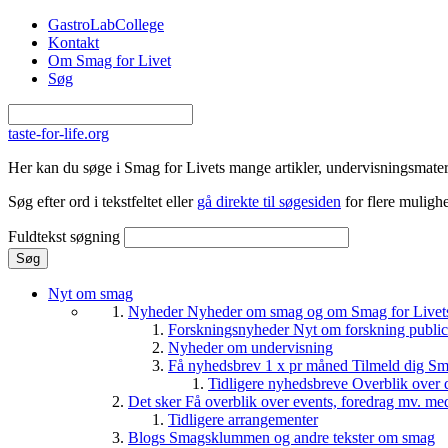
Gå til hovedindhold
GastroLabCollege
Kontakt
Om Smag for Livet
Søg
taste-for-life.org
Her kan du søge i Smag for Livets mange artikler, undervisningsmateri
Søg efter ord i tekstfeltet eller
gå direkte til søgesiden
for flere mulighe
Fuldtekst søgning
Nyt om smag
Nyheder
Nyheder om smag og om Smag for Livets 
Forskningsnyheder
Nyt om forskning public
Nyheder om undervisning
Få nyhedsbrev 1 x pr måned
Tilmeld dig Sm
Tidligere nyhedsbreve
Overblik over 
Det sker
Få overblik over events, foredrag mv. me
Tidligere arrangementer
Blogs
Smagsklummen og andre tekster om smag