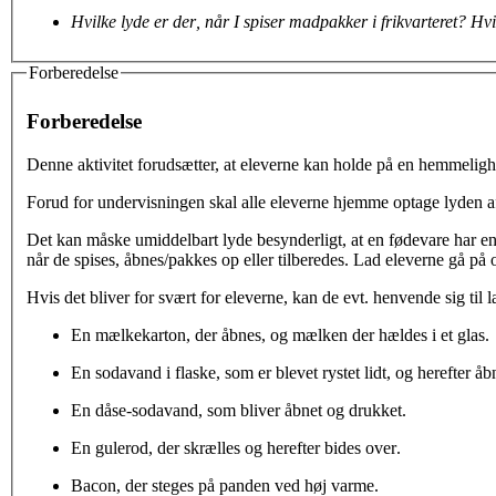
Hvilke lyde er
der
, når I spiser madpakker i frikvarteret? Hv
Forberedelse
Forberedelse
Denne aktivitet
forudsætter, at elever
ne kan holde på en hemmelig
Forud for undervisningen skal alle eleverne hje
mme optage lyden a
Det kan måske umiddelbart lyde
besynderligt, at en fødevare har 
når de spises, åbnes/pakkes
op
eller
tilberedes
.
Lad eleverne
gå på 
Hvis det bliver for svært for eleverne
,
kan de evt. henvende
si
g til 
En mælkekarton
,
der åbnes
, og mælken
der hældes i et glas.
E
n sodavand i flaske
, som er blevet rystet lidt,
og herefter åb
En dåse-sodavand, som bliver åbnet og drukket.
En gulerod
,
der skrælles og herefter bides over
.
Bacon
,
der steges på panden ved høj varme
.