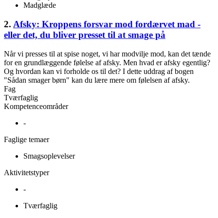
Madglæde
2.
Afsky: Kroppens forsvar mod fordærvet mad -
eller det, du bliver presset til at smage på
Når vi presses til at spise noget, vi har modvilje mod, kan det tænde
for en grundlæggende følelse af afsky. Men hvad er afsky egentlig?
Og hvordan kan vi forholde os til det? I dette uddrag af bogen
"Sådan smager børn" kan du lære mere om følelsen af afsky.
Fag
Tværfaglig
Kompetenceområder
-
Faglige temaer
Smagsoplevelser
Aktivitetstyper
-
Tværfaglig