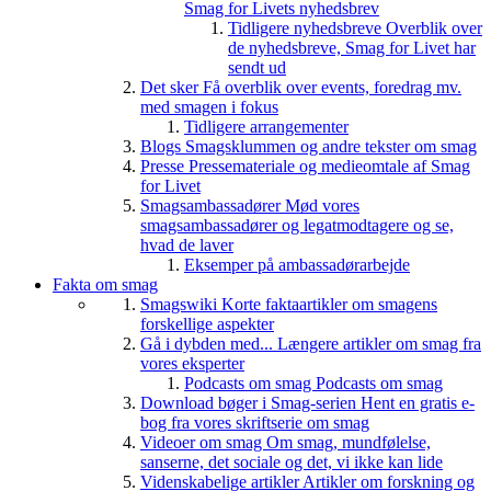
Smag for Livets nyhedsbrev
Tidligere nyhedsbreve
Overblik over
de nyhedsbreve, Smag for Livet har
sendt ud
Det sker
Få overblik over events, foredrag mv.
med smagen i fokus
Tidligere arrangementer
Blogs
Smagsklummen og andre tekster om smag
Presse
Pressemateriale og medieomtale af Smag
for Livet
Smagsambassadører
Mød vores
smagsambassadører og legatmodtagere og se,
hvad de laver
Eksemper på ambassadørarbejde
Fakta om smag
Smagswiki
Korte faktaartikler om smagens
forskellige aspekter
Gå i dybden med...
Længere artikler om smag fra
vores eksperter
Podcasts om smag
Podcasts om smag
Download bøger i Smag-serien
Hent en gratis e-
bog fra vores skriftserie om smag
Videoer om smag
Om smag, mundfølelse,
sanserne, det sociale og det, vi ikke kan lide
Videnskabelige artikler
Artikler om forskning og