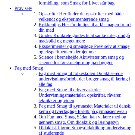
formidling, som Smag for Livet står bag
Prøv selv
Opskrifter
Her finder du opskrifter med både
velkendt og eksperimenterende smag
Køkkentips
Her får du tips til at få smagen frem i
din mad
Guides
Konkrete guides til at sanke urter, undgå
madspild og meget mere
Eksperimenter og smagslege
Prøv selv at smage
og eksperimentere derhjemme
Science i børnehøjde
Aktiviteter om smag og
science for førskolebørn og pædagoger
Fag med Smag
Fag med Smag til folkeskolen
Didaktiserede
undervisningsforløb, der bruger smag til læring i
alle fag
Fag med Smag til erhvervsskoler
Undervisningsmaterialer, opskrifter, råvarer,
teknikker og viden
Fag med Smag til gymnasiet
Materialer til dansk,
kemi og tværfaglige forløb på gymnasieniveau
Om Fag med Smag
Sådan kan vi lære med og
gennem smag. Om didaktik og læringssyn
Didaktisk hjørne
Smagsdidaktik og undervisning
af studerende