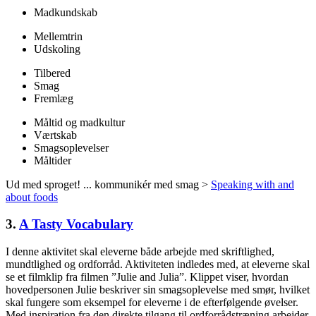
Madkundskab
Mellemtrin
Udskoling
Tilbered
Smag
Fremlæg
Måltid og madkultur
Værtskab
Smagsoplevelser
Måltider
Ud med sproget! ... kommunikér med smag >
Speaking with and
about foods
3.
A Tasty Vocabulary
I denne aktivitet skal eleverne både arbejde med skriftlighed,
mundtlighed og ordforråd. Aktiviteten indledes med, at eleverne skal
se et filmklip fra filmen ”Julie and Julia”. Klippet viser, hvordan
hovedpersonen Julie beskriver sin smagsoplevelse med smør, hvilket
skal fungere som eksempel for eleverne i de efterfølgende øvelser.
Med inspiration fra den direkte tilgang til ordforrådstræning arbejder