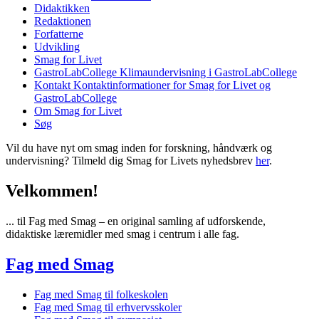
Didaktikken
Redaktionen
Forfatterne
Udvikling
Smag for Livet
GastroLabCollege
Klimaundervisning i GastroLabCollege
Kontakt
Kontaktinformationer for Smag for Livet og
GastroLabCollege
Om Smag for Livet
Søg
Vil du have nyt om smag inden for forskning, håndværk og
undervisning? Tilmeld dig Smag for Livets nyhedsbrev
her
.
Velkommen!
... til Fag med Smag – en original samling af udforskende,
didaktiske læremidler med smag i centrum i alle fag.
Fag med Smag
Fag med Smag til folkeskolen
Fag med Smag til erhvervsskoler