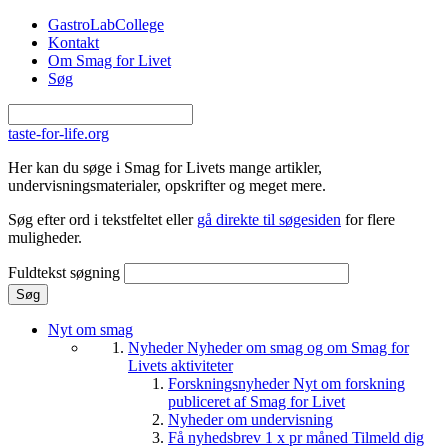
Gå til hovedindhold
GastroLabCollege
Kontakt
Om Smag for Livet
Søg
taste-for-life.org
Her kan du søge i Smag for Livets mange artikler,
undervisningsmaterialer, opskrifter og meget mere.
Søg efter ord i tekstfeltet eller
gå direkte til søgesiden
for flere
muligheder.
Fuldtekst søgning
Nyt om smag
Nyheder
Nyheder om smag og om Smag for
Livets aktiviteter
Forskningsnyheder
Nyt om forskning
publiceret af Smag for Livet
Nyheder om undervisning
Få nyhedsbrev 1 x pr måned
Tilmeld dig