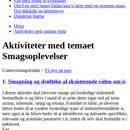
Fag med Smag til gymnasiet
Om Fag med Smag
Sådan kan vi lære med og gennem smag.
Om didaktik og læringssyn
Didaktisk hjørne
Hjem
Aktiviteter med samme tema
Du er her
Aktiviteter med temaet
Smagsoplevelser
Undervisningsforløb >
Få styr på isen
1.
Smagning og drøftelse af eksisterende viden om is
I denne aktivitet skal eleverne smage på forskellige industrielt
fremstillede is og blive i stand til at sætte deres egne ord på isens
aroma, udseende, smag og tekstur. Formålet er både, at eleverne
bliver bedre til at vurdere forskellige typer af industrifremstillede is,
men også at de bliver bedre til at identificere og italesætte specifikke,
relevante og æstetiske parametre i is, inden de selv skal fremstille is i
køkkenet.
Fag