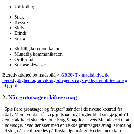
Udskoling
Snak
Beskriv
Skriv
Erindr
Smag
Skriftlig kommunikation
Mundtlig kommunikation
Ordforråd
Smagsoplevelser
Bæredygtighed og madspild >
GRØNT - madhåndværk,
bæredygtighed og udvikling af egen smagshylde, der tilfører smag
til grønt
2.
Når grøntsager skifter smag
"Spis flere grøntsager og frugter" står der i de nyeste kostråd fra
2021. Men hvordan får vi grøntsager og frugter til at smage godt? I
denne aktivitet skal eleverne brug Smag for Livets Metodekort til at
undersøge, hvad der sker med en række grøntsagers smag, aroma og
tekstur, når de tilberedes på forskellige måder. Herigennem kan