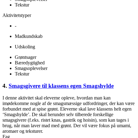
Tekstur
Aktivitetstyper
-
Madkundskab
Udskoling
Grøntsager
Bæredygtighed
Smagsoplevelser
Tekstur
4.
Smagsgivere til klassens egen Smagshylde
I denne aktivitet skal eleverne opleve, hvordan man kan
imødekomme nogle af de smagsmæssige udfordringer, der kan være
forbundet med at spise grønt. Eleverne skal lave klassens helt egen
‘Smagshylde’. De skal herunder selv tilberede forskellige
smagsgivere (f.eks. ristet knas, gastrik og hoisin), som kan tages i
brug, når man laver mad med grønt. Der vil være fokus på umami,
aromaer og teksturer.
Fag