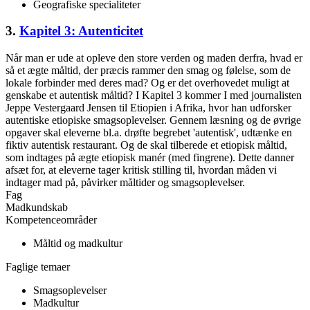
Geografiske specialiteter
3.
Kapitel 3: Autenticitet
Når man er ude at opleve den store verden og maden derfra, hvad er
så et ægte måltid, der præcis rammer den smag og følelse, som de
lokale forbinder med deres mad? Og er det overhovedet muligt at
genskabe et autentisk måltid? I Kapitel 3 kommer I med journalisten
Jeppe Vestergaard Jensen til Etiopien i Afrika, hvor han udforsker
autentiske etiopiske smagsoplevelser. Gennem læsning og de øvrige
opgaver skal eleverne bl.a. drøfte begrebet 'autentisk', udtænke en
fiktiv autentisk restaurant. Og de skal tilberede et etiopisk måltid,
som indtages på ægte etiopisk manér (med fingrene). Dette danner
afsæt for, at eleverne tager kritisk stilling til, hvordan måden vi
indtager mad på, påvirker måltider og smagsoplevelser.
Fag
Madkundskab
Kompetenceområder
Måltid og madkultur
Faglige temaer
Smagsoplevelser
Madkultur