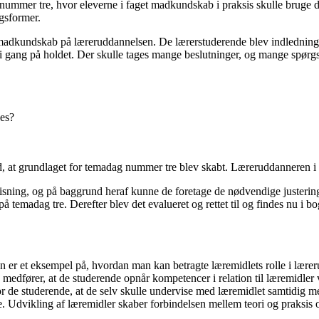
ag nummer tre, hvor eleverne i faget madkundskab i praksis skulle bruge
ngsformer.
i madkundskab på læreruddannelsen. De lærerstuderende blev indledningsv
i gang på holdet. Der skulle tages mange beslutninger, og mange spørgsm
es?
, at grundlaget for temadag nummer tre blev skabt. Læreruddanneren i
sning, og på baggrund heraf kunne de foretage de nødvendige justeringer
 temadag tre. Derefter blev det evalueret og rettet til og findes nu i
 er et eksempel på, hvordan man kan betragte læremidlets rolle i lær
medfører, at de studerende opnår kompetencer i relation til læremidler
or de studerende, at de selv skulle undervise med læremidlet samtidig med
 Udvikling af læremidler skaber forbindelsen mellem teori og praksis o