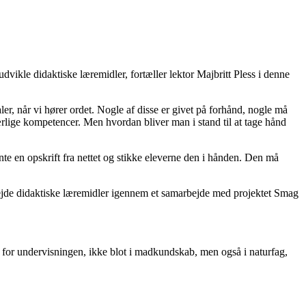
dvikle didaktiske læremidler, fortæller lektor Majbritt Pless i denne
r, når vi hører ordet. Nogle af disse er givet på forhånd, nogle må
særlige kompetencer. Men hvordan bliver man i stand til at tage hånd
inte en opskrift fra nettet og stikke eleverne den i hånden. Den må
ejde didaktiske læremidler igennem et samarbejde med projektet Smag
kt for undervisningen, ikke blot i madkundskab, men også i naturfag,