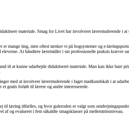
daktisere materiale. Smag for Livet har involveret lærerstuderende i at u
er mange ting, men oftest tænker vi på bogsystemer og e-læringsportale
il eleverne. At håndtere læremidler i sin professionelle praksis kræver 
tand til at kunne udarbejde didaktiseret materiale. Man kan ikke bare pr
.
inger med at involvere lærerstuderende i faget madkundskab i at udarb
 et gratis forløb til lærere og andre interesserede.
vej til læring tilfælles, og hvor guleroden er valgt som omdrejningspun
vet af og evalueret i fem såkaldte smagsklasser på mellemtrinsniveau.