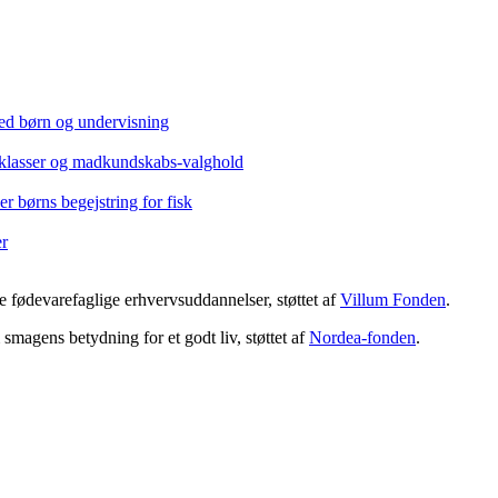
ed børn og undervisning
eklasser og madkundskabs-valghold
r børns begejstring for fisk
er
 fødevarefaglige erhvervsuddannelser, støttet af
Villum Fonden
.
magens betydning for et godt liv, støttet af
Nordea-fonden
.