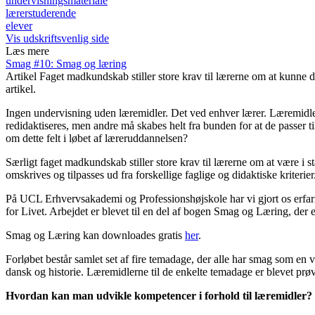
undervisningsmateriale
lærerstuderende
elever
Vis udskriftsvenlig side
Læs mere
Smag #10: Smag og læring
Artikel
Faget madkundskab stiller store krav til lærerne om at kunne di
artikel.
Ingen undervisning uden læremidler. Det ved enhver lærer. Læremidler 
redidaktiseres, men andre må skabes helt fra bunden for at de passer t
om dette felt i løbet af læreruddannelsen?
Særligt faget madkundskab stiller store krav til lærerne om at være i s
omskrives og tilpasses ud fra forskellige faglige og didaktiske kriterier
På UCL Erhvervsakademi og Professionshøjskole har vi gjort os erfar
for Livet. Arbejdet er blevet til en del af bogen Smag og Læring, der er
Smag og Læring kan downloades gratis
her
.
Forløbet består samlet set af fire temadage, der alle har smag som en 
dansk og historie. Læremidlerne til de enkelte temadage er blevet prø
Hvordan kan man udvikle kompetencer i forhold til læremidler?