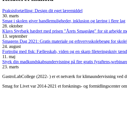
Praksisfortælling: Design dit eget læremiddel
30. marts
Smag i skolen giver handlemuligheder, inklusion og læring i flere lag
28. oktober
Klavs Styrbæk hædret med prisen "Årets Smagsløg" for sit arbejde m
13. september
Smagens Dag 2021: Gratis materiale og erhvervsskolebesøg for skol
24. august
Fortrolig med fisk: Fællesskab, viden og en skarp fileteringskniv tænde
11. maj
Styrk din madkundskabsundervisning på fire gratis fyraftens-webinar
23. marts
GastroLabCollege (2022- ) er et netværk for klimaundervisning ved de
Smag for Livet var 2014-2021 et forsknings- og formidlingscenter om s