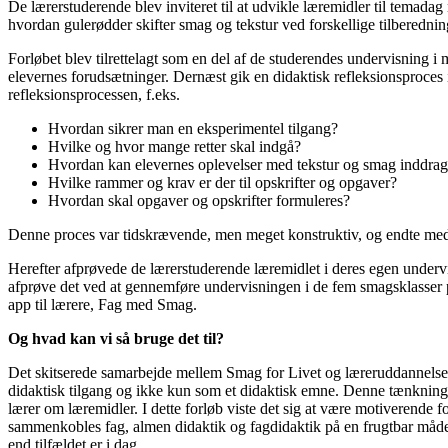
De lærerstuderende blev inviteret til at udvikle læremidler til temad
hvordan gulerødder skifter smag og tekstur ved forskellige tilberedni
Forløbet blev tilrettelagt som en del af de studerendes undervisning 
elevernes forudsætninger. Dernæst gik en didaktisk refleksionsproces 
refleksionsprocessen, f.eks.
Hvordan sikrer man en eksperimentel tilgang?
Hvilke og hvor mange retter skal indgå?
Hvordan kan elevernes oplevelser med tekstur og smag inddrag
Hvilke rammer og krav er der til opskrifter og opgaver?
Hvordan skal opgaver og opskrifter formuleres?
Denne proces var tidskrævende, men meget konstruktiv, og endte med
Herefter afprøvede de lærerstuderende læremidlet i deres egen undervi
afprøve det ved at gennemføre undervisningen i de fem smagsklasser på
app til lærere, Fag med Smag.
Og hvad kan vi så bruge det til?
Det skitserede samarbejde mellem Smag for Livet og læreruddannelsen
didaktisk tilgang og ikke kun som et didaktisk emne. Denne tænkning 
lærer om læremidler. I dette forløb viste det sig at være motiverende f
sammenkobles fag, almen didaktik og fagdidaktik på en frugtbar måde.
end tilfældet er i dag.