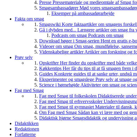
Presse
Pressemateriale og medieomtale af Smag fo
Smagsambassadører
Mød vores smagsambassadører
Eksemper på ambassadørarbejde
Fakta om smag
Smagswiki
Korte faktaartikler om smagens forskel
Gå i dybden med...
Længere artikler om smag fra v
Podcasts om smag
Podcasts om smag
Download bøger i Smag-serien
Hent en gratis e-bo
Videoer om smag
Om smag, mundfølelse, sanserne, 
Videnskabelige artikler
Artikler om forskning og f
Prøv selv
Opskrifter
Her finder du opskrifter med både vel
Køkkentips
Her får du tips til at få smagen frem i
Guides
Konkrete guides til at sanke urter, undgå 
Eksperimenter og smagslege
Prøv selv at smage o
Science i børnehøjde
Aktiviteter om smag og scie
Fag med Smag
Fag med Smag til folkeskolen
Didaktiserede underv
Fag med Smag til erhvervsskoler
Undervisningsmate
Fag med Smag til gymnasiet
Materialer til dansk,
Om Fag med Smag
Sådan kan vi lære med og gen
Didaktisk hjørne
Smagsdidaktik og undervisning a
Didaktikken
Redaktionen
Forfatterne