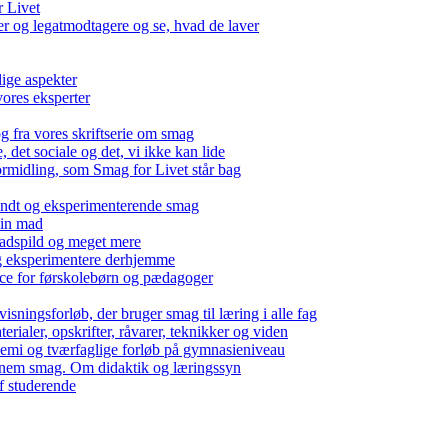
r Livet
 og legatmodtagere og se, hvad de laver
lige aspekter
ores eksperter
g fra vores skriftserie om smag
det sociale og det, vi ikke kan lide
ormidling, som Smag for Livet står bag
kendt og eksperimenterende smag
 din mad
madspild og meget mere
g eksperimentere derhjemme
nce for førskolebørn og pædagoger
isningsforløb, der bruger smag til læring i alle fag
rialer, opskrifter, råvarer, teknikker og viden
 kemi og tværfaglige forløb på gymnasieniveau
nem smag. Om didaktik og læringssyn
f studerende