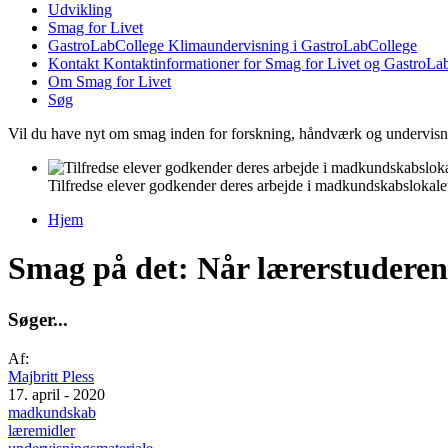
Udvikling
Smag for Livet
GastroLabCollege
Klimaundervisning i GastroLabCollege
Kontakt
Kontaktinformationer for Smag for Livet og GastroLa
Om Smag for Livet
Søg
Vil du have nyt om smag inden for forskning, håndværk og undervis
Tilfredse elever godkender deres arbejde i madkundskabslokal
Hjem
Du er her
Smag på det: Når lærerstuderend
S
ø
g
e
r
.
.
.
Af:
Majbritt Pless
17. april - 2020
madkundskab
læremidler