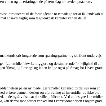
 den viden og de erfaringer, de på temadag to havde opnået om,
ist introduceret til de forudgående to temadage for at få kendskab til
ål af såvel faglig som fagdidaktisk karakter var en del af
 madkundskab fungerede som sparringspartner og skribent undervejs.
. Læremidlet blev færdiggjort, og de studerende fik lejlighed til at
 bogen ’Smag og Læring’ og inden længe også på Smag for Livets gratis
eruddannelsen på en ny måde. Læremidler kan med fordel ses som en
 ved at lære gennem design og afprøvning af læremidler og ikke blot
, at de også vidste, at det ville publiceret. Ved at designe læremidler
g kan derfor med fordel tænkes ind i læreruddannelsen i højere grad,