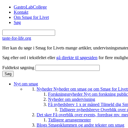
Gå til hovedindhold
GastroLabCollege
Kontakt
Om Smag for Livet
Søg
taste-for-life.org
Her kan du søge i Smag for Livets mange artikler, undervisningsmateri
Søg efter ord i tekstfeltet eller
gå direkte til søgesiden
for flere mulighe
Fuldtekst søgning
Nyt om smag
Nyheder
Nyheder om smag og om Smag for Livets 
Forskningsnyheder
Nyt om forskning public
Nyheder om undervisning
Få nyhedsbrev 1 x pr måned
Tilmeld dig Sm
Tidligere nyhedsbreve
Overblik over 
Det sker
Få overblik over events, foredrag mv. me
Tidligere arrangementer
Blogs
Smagsklummen og andre tekster om smag