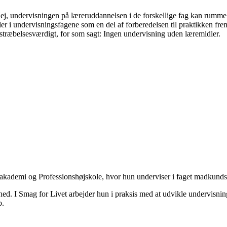
ej, undervisningen på læreruddannelsen i de forskellige fag kan rumme 
 i undervisningsfagene som en del af forberedelsen til praktikken fremf
stræbelsesværdigt, for som sagt: Ingen undervisning uden læremidler.
akademi og Professionshøjskole, hvor hun underviser i faget madkund
d. I Smag for Livet arbejder hun i praksis med at udvikle undervisnin
b.