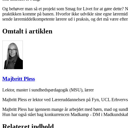
Og behøver man så et projekt som Smag for Livet for at gøre dette? N
praktikken komme på banen. Hvorfor ikke udvikle sine egne læremidler
sende læremiddelkompetente lærere ud i praksis, og det må være efter
Omtalt i artiklen
Majbritt Pless
Lektor, master i sundhedspædagogik (MSU), lærer
Majbritt Pless er lektor ved Læreruddannelsen på Fyn, UCL Erhvervs
Majbritt Pless har igennem mange år arbejdet med børn, mad og sundhe
Hun har også stået bag konkurrencen Madkamp - DM i Madkundska
Relateret indhold