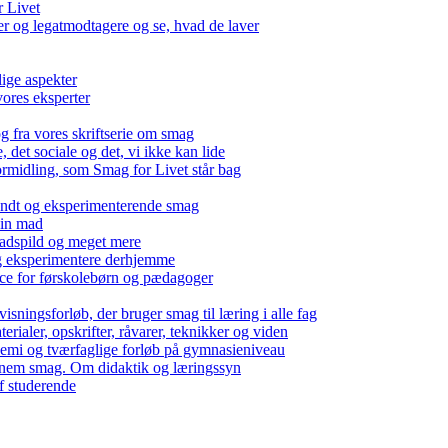
r Livet
 og legatmodtagere og se, hvad de laver
lige aspekter
ores eksperter
g fra vores skriftserie om smag
det sociale og det, vi ikke kan lide
ormidling, som Smag for Livet står bag
kendt og eksperimenterende smag
 din mad
madspild og meget mere
g eksperimentere derhjemme
nce for førskolebørn og pædagoger
isningsforløb, der bruger smag til læring i alle fag
rialer, opskrifter, råvarer, teknikker og viden
 kemi og tværfaglige forløb på gymnasieniveau
nem smag. Om didaktik og læringssyn
f studerende