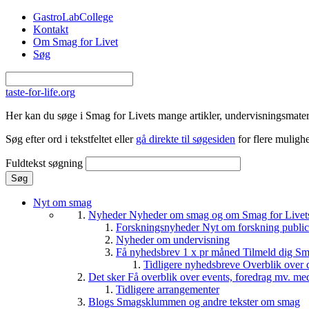
Gå til hovedindhold
GastroLabCollege
Kontakt
Om Smag for Livet
Søg
taste-for-life.org
Her kan du søge i Smag for Livets mange artikler, undervisningsmateri
Søg efter ord i tekstfeltet eller
gå direkte til søgesiden
for flere mulighe
Fuldtekst søgning
Nyt om smag
Nyheder
Nyheder om smag og om Smag for Livets 
Forskningsnyheder
Nyt om forskning public
Nyheder om undervisning
Få nyhedsbrev 1 x pr måned
Tilmeld dig Sm
Tidligere nyhedsbreve
Overblik over 
Det sker
Få overblik over events, foredrag mv. me
Tidligere arrangementer
Blogs
Smagsklummen og andre tekster om smag