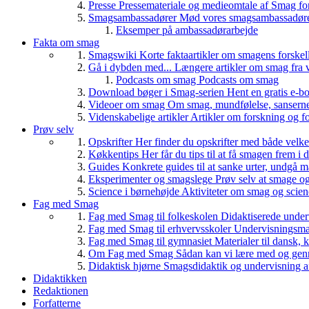
Presse
Pressemateriale og medieomtale af Smag fo
Smagsambassadører
Mød vores smagsambassadører
Eksemper på ambassadørarbejde
Fakta om smag
Smagswiki
Korte faktaartikler om smagens forskel
Gå i dybden med...
Længere artikler om smag fra v
Podcasts om smag
Podcasts om smag
Download bøger i Smag-serien
Hent en gratis e-bo
Videoer om smag
Om smag, mundfølelse, sanserne, 
Videnskabelige artikler
Artikler om forskning og f
Prøv selv
Opskrifter
Her finder du opskrifter med både vel
Køkkentips
Her får du tips til at få smagen frem i
Guides
Konkrete guides til at sanke urter, undgå 
Eksperimenter og smagslege
Prøv selv at smage o
Science i børnehøjde
Aktiviteter om smag og scie
Fag med Smag
Fag med Smag til folkeskolen
Didaktiserede underv
Fag med Smag til erhvervsskoler
Undervisningsmate
Fag med Smag til gymnasiet
Materialer til dansk,
Om Fag med Smag
Sådan kan vi lære med og gen
Didaktisk hjørne
Smagsdidaktik og undervisning a
Didaktikken
Redaktionen
Forfatterne