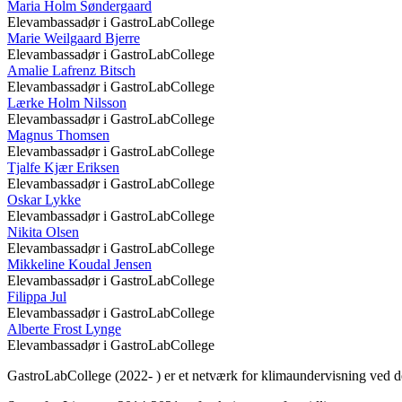
Maria Holm Søndergaard
Elevambassadør i GastroLabCollege
Marie Weilgaard Bjerre
Elevambassadør i GastroLabCollege
Amalie Lafrenz Bitsch
Elevambassadør i GastroLabCollege
Lærke Holm Nilsson
Elevambassadør i GastroLabCollege
Magnus Thomsen
Elevambassadør i GastroLabCollege
Tjalfe Kjær Eriksen
Elevambassadør i GastroLabCollege
Oskar Lykke
Elevambassadør i GastroLabCollege
Nikita Olsen
Elevambassadør i GastroLabCollege
Mikkeline Koudal Jensen
Elevambassadør i GastroLabCollege
Filippa Jul
Elevambassadør i GastroLabCollege
Alberte Frost Lynge
Elevambassadør i GastroLabCollege
GastroLabCollege (2022- ) er et netværk for klimaundervisning ved de