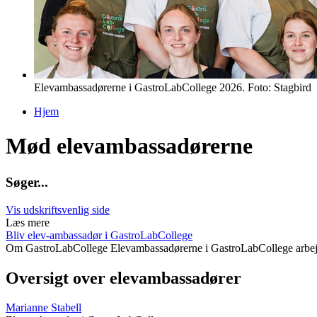
Elevambassadørerne i GastroLabCollege 2026. Foto: Stagbird
Hjem
Du er her
Mød elevambassadørerne
S
ø
g
e
r
.
.
.
Vis udskriftsvenlig side
Læs mere
Bliv elev-ambassadør i GastroLabCollege
Om GastroLabCollege
Elevambassadørerne i GastroLabCollege arbej
Oversigt over elevambassadører
Marianne Stabell