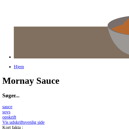
Hjem
Du er her
Mornay Sauce
S
ø
g
e
r
.
.
.
sauce
sovs
opskrift
Vis udskriftsvenlig side
Kort fakta
: