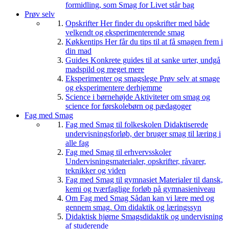
formidling, som Smag for Livet står bag
Prøv selv
Opskrifter
Her finder du opskrifter med både
velkendt og eksperimenterende smag
Køkkentips
Her får du tips til at få smagen frem i
din mad
Guides
Konkrete guides til at sanke urter, undgå
madspild og meget mere
Eksperimenter og smagslege
Prøv selv at smage
og eksperimentere derhjemme
Science i børnehøjde
Aktiviteter om smag og
science for førskolebørn og pædagoger
Fag med Smag
Fag med Smag til folkeskolen
Didaktiserede
undervisningsforløb, der bruger smag til læring i
alle fag
Fag med Smag til erhvervsskoler
Undervisningsmaterialer, opskrifter, råvarer,
teknikker og viden
Fag med Smag til gymnasiet
Materialer til dansk,
kemi og tværfaglige forløb på gymnasieniveau
Om Fag med Smag
Sådan kan vi lære med og
gennem smag. Om didaktik og læringssyn
Didaktisk hjørne
Smagsdidaktik og undervisning
af studerende