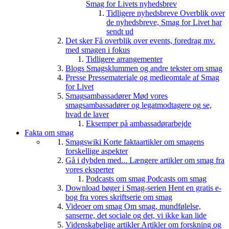
Smag for Livets nyhedsbrev
Tidligere nyhedsbreve
Overblik over
de nyhedsbreve, Smag for Livet har
sendt ud
Det sker
Få overblik over events, foredrag mv.
med smagen i fokus
Tidligere arrangementer
Blogs
Smagsklummen og andre tekster om smag
Presse
Pressemateriale og medieomtale af Smag
for Livet
Smagsambassadører
Mød vores
smagsambassadører og legatmodtagere og se,
hvad de laver
Eksemper på ambassadørarbejde
Fakta om smag
Smagswiki
Korte faktaartikler om smagens
forskellige aspekter
Gå i dybden med...
Længere artikler om smag fra
vores eksperter
Podcasts om smag
Podcasts om smag
Download bøger i Smag-serien
Hent en gratis e-
bog fra vores skriftserie om smag
Videoer om smag
Om smag, mundfølelse,
sanserne, det sociale og det, vi ikke kan lide
Videnskabelige artikler
Artikler om forskning og