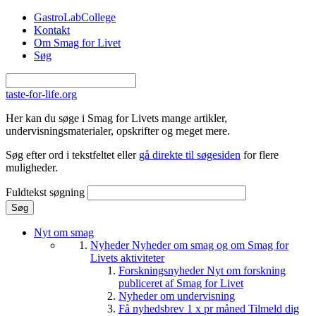
Gå til hovedindhold
GastroLabCollege
Kontakt
Om Smag for Livet
Søg
taste-for-life.org
Her kan du søge i Smag for Livets mange artikler,
undervisningsmaterialer, opskrifter og meget mere.
Søg efter ord i tekstfeltet eller
gå direkte til søgesiden
for flere
muligheder.
Fuldtekst søgning
Nyt om smag
Nyheder
Nyheder om smag og om Smag for
Livets aktiviteter
Forskningsnyheder
Nyt om forskning
publiceret af Smag for Livet
Nyheder om undervisning
Få nyhedsbrev 1 x pr måned
Tilmeld dig