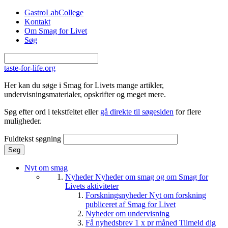
Gå til hovedindhold
GastroLabCollege
Kontakt
Om Smag for Livet
Søg
taste-for-life.org
Her kan du søge i Smag for Livets mange artikler,
undervisningsmaterialer, opskrifter og meget mere.
Søg efter ord i tekstfeltet eller
gå direkte til søgesiden
for flere
muligheder.
Fuldtekst søgning
Nyt om smag
Nyheder
Nyheder om smag og om Smag for
Livets aktiviteter
Forskningsnyheder
Nyt om forskning
publiceret af Smag for Livet
Nyheder om undervisning
Få nyhedsbrev 1 x pr måned
Tilmeld dig