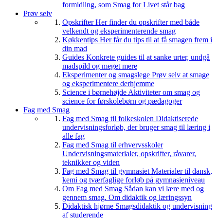
formidling, som Smag for Livet står bag
Prøv selv
Opskrifter
Her finder du opskrifter med både
velkendt og eksperimenterende smag
Køkkentips
Her får du tips til at få smagen frem i
din mad
Guides
Konkrete guides til at sanke urter, undgå
madspild og meget mere
Eksperimenter og smagslege
Prøv selv at smage
og eksperimentere derhjemme
Science i børnehøjde
Aktiviteter om smag og
science for førskolebørn og pædagoger
Fag med Smag
Fag med Smag til folkeskolen
Didaktiserede
undervisningsforløb, der bruger smag til læring i
alle fag
Fag med Smag til erhvervsskoler
Undervisningsmaterialer, opskrifter, råvarer,
teknikker og viden
Fag med Smag til gymnasiet
Materialer til dansk,
kemi og tværfaglige forløb på gymnasieniveau
Om Fag med Smag
Sådan kan vi lære med og
gennem smag. Om didaktik og læringssyn
Didaktisk hjørne
Smagsdidaktik og undervisning
af studerende