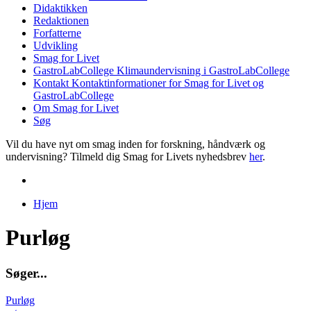
Didaktikken
Redaktionen
Forfatterne
Udvikling
Smag for Livet
GastroLabCollege
Klimaundervisning i GastroLabCollege
Kontakt
Kontaktinformationer for Smag for Livet og
GastroLabCollege
Om Smag for Livet
Søg
Vil du have nyt om smag inden for forskning, håndværk og
undervisning? Tilmeld dig Smag for Livets nyhedsbrev
her
.
Hjem
Du er her
Purløg
S
ø
g
e
r
.
.
.
Purløg