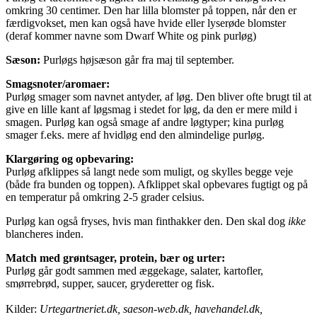
omkring 30 centimer. Den har lilla blomster på toppen, når den er
færdigvokset, men kan også have hvide eller lyserøde blomster
(deraf kommer navne som Dwarf White og pink purløg)
Sæson:
Purløgs højsæson går fra maj til september.
Smagsnoter/aromaer:
Purløg smager som navnet antyder, af løg. Den bliver ofte brugt til at
give en lille kant af løgsmag i stedet for løg, da den er mere mild i
smagen. Purløg kan også smage af andre løgtyper; kina purløg
smager f.eks. mere af hvidløg end den almindelige purløg.
Klargøring og opbevaring:
Purløg afklippes så langt nede som muligt, og skylles begge veje
(både fra bunden og toppen). Afklippet skal opbevares fugtigt og på
en temperatur på omkring 2-5 grader celsius.
Purløg kan også fryses, hvis man finthakker den. Den skal dog
ikke
blancheres inden.
Match med grøntsager, protein, bær og urter:
Purløg går godt sammen med æggekage, salater, kartofler,
smørrebrød, supper, saucer, gryderetter og fisk.
Kilder:
Urtegartneriet.dk, saeson-web.dk, havehandel.dk,