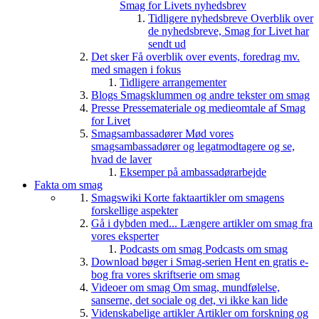
Smag for Livets nyhedsbrev
Tidligere nyhedsbreve
Overblik over
de nyhedsbreve, Smag for Livet har
sendt ud
Det sker
Få overblik over events, foredrag mv.
med smagen i fokus
Tidligere arrangementer
Blogs
Smagsklummen og andre tekster om smag
Presse
Pressemateriale og medieomtale af Smag
for Livet
Smagsambassadører
Mød vores
smagsambassadører og legatmodtagere og se,
hvad de laver
Eksemper på ambassadørarbejde
Fakta om smag
Smagswiki
Korte faktaartikler om smagens
forskellige aspekter
Gå i dybden med...
Længere artikler om smag fra
vores eksperter
Podcasts om smag
Podcasts om smag
Download bøger i Smag-serien
Hent en gratis e-
bog fra vores skriftserie om smag
Videoer om smag
Om smag, mundfølelse,
sanserne, det sociale og det, vi ikke kan lide
Videnskabelige artikler
Artikler om forskning og