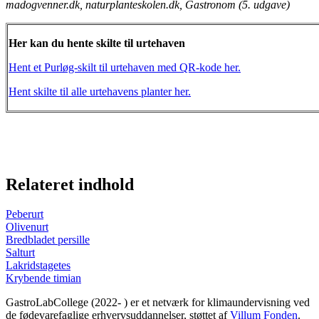
madogvenner.dk, naturplanteskolen.dk, Gastronom (5. udgave)
Her kan du hente skilte til urtehaven
Hent et Purløg-skilt til urtehaven med QR-kode her.
Hent skilte til alle urtehavens planter her.
Relateret indhold
Peberurt
Olivenurt
Bredbladet persille
Salturt
Lakridstagetes
Krybende timian
GastroLabCollege (2022- ) er et netværk for klimaundervisning ved
de fødevarefaglige erhvervsuddannelser, støttet af
Villum Fonden
.