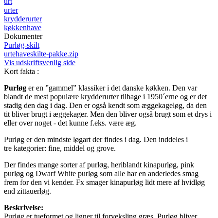
urt
urter
krydderurter
køkkenhave
Dokumenter
Purløg-skilt
urtehaveskilte-pakke.zip
Vis udskriftsvenlig side
Kort fakta
:
Purløg
er en ”gammel” klassiker i det danske køkken. Den var
blandt de mest populære krydderurter tilbage i 1950´erne og er det
stadig den dag i dag. Den er også kendt som æggekageløg, da den
tit bliver brugt i æggekager. Men den bliver også brugt som et drys i
eller over noget - det kunne f.eks. være æg.
Purløg er den mindste løgart der findes i dag. Den inddeles i
tre kategorier: fine, middel og grove.
Der findes mange sorter af purløg, heriblandt kinapurløg, pink
purløg og Dwarf White purløg som alle har en anderledes smag
frem for den vi kender. Fx smager kinapurløg lidt mere af hvidløg
end zittauerløg.
Beskrivelse:
Purløg er tueformet og ligner til forveksling græs. Purløg bliver