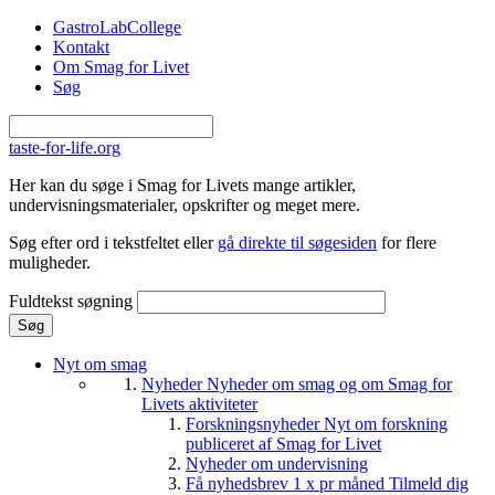
Gå til hovedindhold
GastroLabCollege
Kontakt
Om Smag for Livet
Søg
taste-for-life.org
Her kan du søge i Smag for Livets mange artikler,
undervisningsmaterialer, opskrifter og meget mere.
Søg efter ord i tekstfeltet eller
gå direkte til søgesiden
for flere
muligheder.
Fuldtekst søgning
Nyt om smag
Nyheder
Nyheder om smag og om Smag for
Livets aktiviteter
Forskningsnyheder
Nyt om forskning
publiceret af Smag for Livet
Nyheder om undervisning
Få nyhedsbrev 1 x pr måned
Tilmeld dig