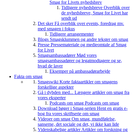
Smag for Livets nyhedsbrev
Tidligere nyhedsbreve
Overblik over
de nyhedsbreve, Smag for Livet har
sendt ud
Det sker
Få overblik over events, foredrag mv.
med smagen i fokus
Tidligere arrangementer
Blogs
Smagsklummen og andre tekster om smag
Presse
Pressemateriale og medieomtale af Smag
for Livet
Smagsambassadører
Mød vores
smagsambassadører og legatmodtagere og se,
hvad de laver
Eksemper på ambassadørarbejde
Fakta om smag
Smagswiki
Korte faktaartikler om smagens
forskellige aspekter
Gå i dybden med...
Længere artikler om smag fra
vores eksperter
Podcasts om smag
Podcasts om smag
Download bøger i Smag-serien
Hent en gratis e-
bog fra vores skriftserie om smag
Videoer om smag
Om smag, mundfølelse,
sanserne, det sociale og det, vi ikke kan lide
Videnskabelige artikler
Artikler om forskning og