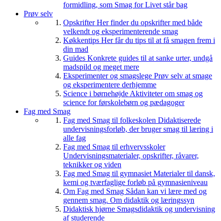
formidling, som Smag for Livet står bag
Prøv selv
Opskrifter
Her finder du opskrifter med både
velkendt og eksperimenterende smag
Køkkentips
Her får du tips til at få smagen frem i
din mad
Guides
Konkrete guides til at sanke urter, undgå
madspild og meget mere
Eksperimenter og smagslege
Prøv selv at smage
og eksperimentere derhjemme
Science i børnehøjde
Aktiviteter om smag og
science for førskolebørn og pædagoger
Fag med Smag
Fag med Smag til folkeskolen
Didaktiserede
undervisningsforløb, der bruger smag til læring i
alle fag
Fag med Smag til erhvervsskoler
Undervisningsmaterialer, opskrifter, råvarer,
teknikker og viden
Fag med Smag til gymnasiet
Materialer til dansk,
kemi og tværfaglige forløb på gymnasieniveau
Om Fag med Smag
Sådan kan vi lære med og
gennem smag. Om didaktik og læringssyn
Didaktisk hjørne
Smagsdidaktik og undervisning
af studerende