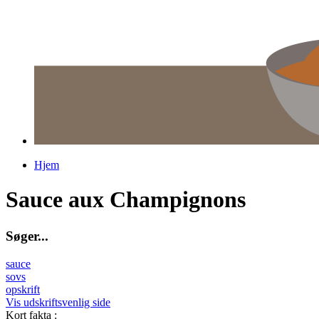
Hjem
Du er her
Sauce aux Champignons
S
ø
g
e
r
.
.
.
sauce
sovs
opskrift
Vis udskriftsvenlig side
Kort fakta
: