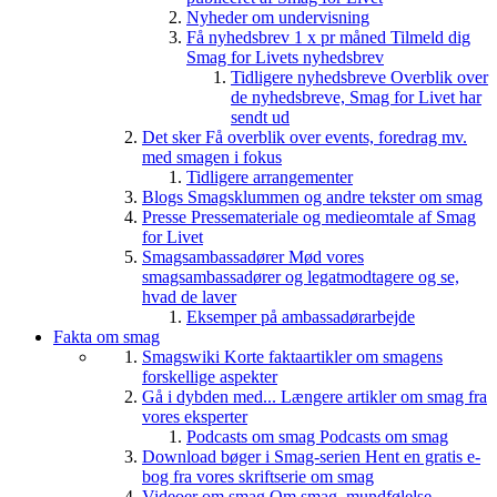
Nyheder om undervisning
Få nyhedsbrev 1 x pr måned
Tilmeld dig
Smag for Livets nyhedsbrev
Tidligere nyhedsbreve
Overblik over
de nyhedsbreve, Smag for Livet har
sendt ud
Det sker
Få overblik over events, foredrag mv.
med smagen i fokus
Tidligere arrangementer
Blogs
Smagsklummen og andre tekster om smag
Presse
Pressemateriale og medieomtale af Smag
for Livet
Smagsambassadører
Mød vores
smagsambassadører og legatmodtagere og se,
hvad de laver
Eksemper på ambassadørarbejde
Fakta om smag
Smagswiki
Korte faktaartikler om smagens
forskellige aspekter
Gå i dybden med...
Længere artikler om smag fra
vores eksperter
Podcasts om smag
Podcasts om smag
Download bøger i Smag-serien
Hent en gratis e-
bog fra vores skriftserie om smag
Videoer om smag
Om smag, mundfølelse,