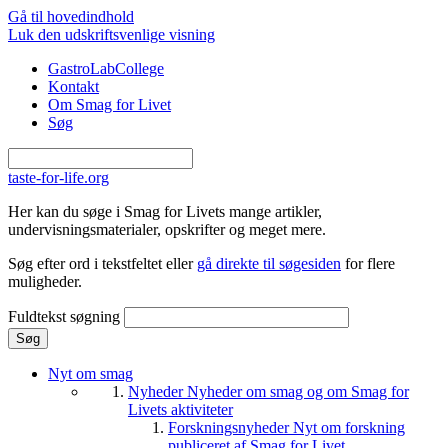
Gå til hovedindhold
Luk den udskriftsvenlige visning
GastroLabCollege
Kontakt
Om Smag for Livet
Søg
taste-for-life.org
Her kan du søge i Smag for Livets mange artikler,
undervisningsmaterialer, opskrifter og meget mere.
Søg efter ord i tekstfeltet eller
gå direkte til søgesiden
for flere
muligheder.
Fuldtekst søgning
Nyt om smag
Nyheder
Nyheder om smag og om Smag for
Livets aktiviteter
Forskningsnyheder
Nyt om forskning
publiceret af Smag for Livet