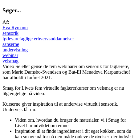
S
ø
g
e
r
.
.
.
Af:
Eva Rymann
sensorik
fødevarefaglige erhvervsuddannelser
sanserne
undervisning
webinar
velsmag
Video
Se eller gense de fem webinarer om sensorik for faglærere,
som Marie Damsbo-Svendsen og Bat-El Menadeva Karpantschof
har afholdt i foråret 2021.
Smag for Livets fem virtuelle faglærerkurser om velsmag er nu
tilgængelige på video.
Kurserne giver inspiration til at undervise virtuelt i sensorik.
Undervejs får du:
Viden om, hvordan du bruger de materialer, vi i Smag for
Livet har udviklet om emnet
Inspiration til at finde ingredienser i dit eget køkken, som du
kan smage på for på den måde opleve de øvelser, der indgår i