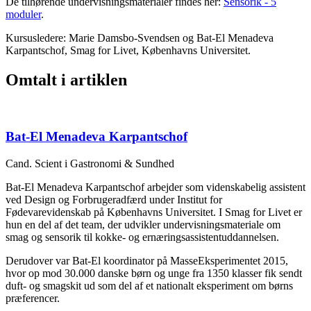
De tilhørende undervisningsmaterialer findes her:
Sensorik - 5
moduler
.
Kursusledere: Marie Damsbo-Svendsen og Bat-El Menadeva
Karpantschof, Smag for Livet, Københavns Universitet.
Omtalt i artiklen
Bat-El Menadeva Karpantschof
Cand. Scient i Gastronomi & Sundhed
Bat-El Menadeva Karpantschof arbejder som videnskabelig assistent
ved Design og Forbrugeradfærd under Institut for
Fødevarevidenskab på Københavns Universitet. I Smag for Livet er
hun en del af det team, der udvikler undervisningsmateriale om
smag og sensorik til kokke- og ernæringsassistentuddannelsen.
Derudover var Bat-El koordinator på MasseEksperimentet 2015,
hvor op mod 30.000 danske børn og unge fra 1350 klasser fik sendt
duft- og smagskit ud som del af et nationalt eksperiment om børns
præferencer.