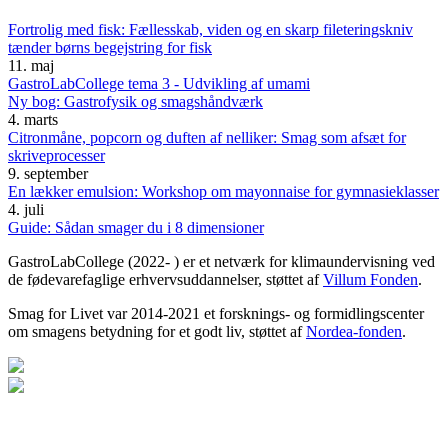
Fortrolig med fisk: Fællesskab, viden og en skarp fileteringskniv
tænder børns begejstring for fisk
11. maj
GastroLabCollege tema 3 - Udvikling af umami
Ny bog: Gastrofysik og smagshåndværk
4. marts
Citronmåne, popcorn og duften af nelliker: Smag som afsæt for
skriveprocesser
9. september
En lækker emulsion: Workshop om mayonnaise for gymnasieklasser
4. juli
Guide: Sådan smager du i 8 dimensioner
GastroLabCollege (2022- ) er et netværk for klimaundervisning ved
de fødevarefaglige erhvervsuddannelser, støttet af
Villum Fonden
.
Smag for Livet var 2014-2021 et forsknings- og formidlingscenter
om smagens betydning for et godt liv, støttet af
Nordea-fonden
.