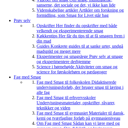
sanserne, det sociale og det, vi ikke kan lide
Videnskabelige artikler
Artikler om forskning og
formidling, som Smag for Livet står bag
Prøv selv
Opskrifter
Her finder du opskrifter med både
velkendt og eksperimenterende smag
Køkkentips
Her får du tips til at få smagen frem i
din mad
Guides
Konkrete guides til at sanke urter, undgå
madspild og meget mere
Eksperimenter og smagslege
Prøv selv at smage
og eksperimentere derhjemme
Science i børnehøjde
Aktiviteter om smag og
science for førskolebørn og pædagoger
Fag med Smag
Fag med Smag til folkeskolen
Didaktiserede
undervisningsforløb, der bruger smag til læring i
alle fag
Fag med Smag til erhvervsskoler
Undervisningsmaterialer, opskrifter, råvarer,
teknikker og viden
Fag med Smag til gymnasiet
Materialer til dansk,
kemi og tværfaglige forløb på gymnasieniveau
Om Fag med Smag
Sådan kan vi lære med og