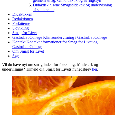
gennem smag. Om didaktik og læringssyn
Didaktisk hjørne
Smagsdidaktik og undervisning
af studerende
Didaktikken
Redaktionen
Forfatterne
Udvikling
Smag for Livet
GastroLabCollege
Klimaundervisning i GastroLabCollege
Kontakt
Kontaktinformationer for Smag for Livet og
GastroLabCollege
Om Smag for Livet
Søg
Vil du have nyt om smag inden for forskning, håndværk og
undervisning? Tilmeld dig Smag for Livets nyhedsbrev
her
.