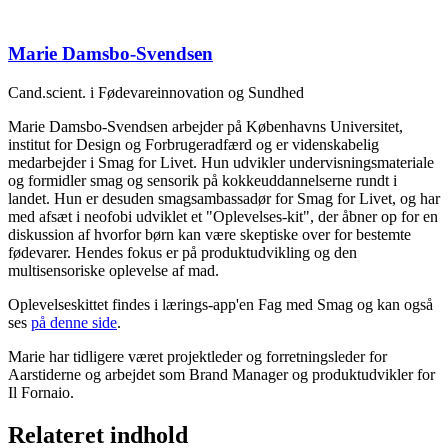
Marie Damsbo-Svendsen
Cand.scient. i Fødevareinnovation og Sundhed
Marie Damsbo-Svendsen arbejder på Københavns Universitet,
institut for Design og Forbrugeradfærd og er videnskabelig
medarbejder i Smag for Livet. Hun udvikler undervisningsmateriale
og formidler smag og sensorik på kokkeuddannelserne rundt i
landet. Hun er desuden smagsambassadør for Smag for Livet, og har
med afsæt i neofobi udviklet et "Oplevelses-kit", der åbner op for en
diskussion af hvorfor børn kan være skeptiske over for bestemte
fødevarer. Hendes fokus er på produktudvikling og den
multisensoriske oplevelse af mad.
Oplevelseskittet findes i lærings-app'en Fag med Smag og kan også
ses
på denne side
.
Marie har tidligere været projektleder og forretningsleder for
Aarstiderne og arbejdet som Brand Manager og produktudvikler for
Il Fornaio.
Relateret indhold