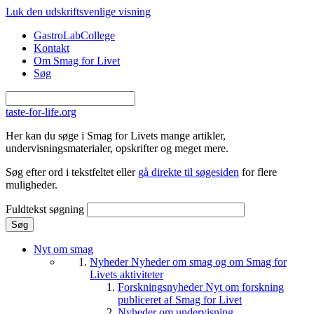
Gå til hovedindhold
Luk den udskriftsvenlige visning
GastroLabCollege
Kontakt
Om Smag for Livet
Søg
taste-for-life.org
Her kan du søge i Smag for Livets mange artikler,
undervisningsmaterialer, opskrifter og meget mere.
Søg efter ord i tekstfeltet eller
gå direkte til søgesiden
for flere
muligheder.
Fuldtekst søgning
Nyt om smag
Nyheder
Nyheder om smag og om Smag for
Livets aktiviteter
Forskningsnyheder
Nyt om forskning
publiceret af Smag for Livet
Nyheder om undervisning