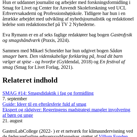
Hun er uddannet journalist og arbejder med forskningsformidling i
Smag for Livet og Center for Anvendt Skoleforskning ved UCL
Erhvervsakademi og Professionshøjskole. Tidligere har hun i en
årrække arbejdet med udvikling af nyhedsjournalistik og redaktionel
ledelse som redaktionschef på TV 2 Nyhederne.
Eva Rymann er en af seks faglige redaktører bag bogen
Gastrofysik
og smagshåndværk
(Praxis, 2024).
Sammen med Mikael Schneider har hun udgivet bogen
Sådan
smager børn. Den videnskabelige forklaring på, hvad dit barn
vælger at spise - og hvorfor
(Gyldendal, 2018) og
En festival af
smag
(Smag for Livet Forlag, 2021).
Relateret indhold
SMAG #14: Smagsdidaktik i fag og formidling
7. september
Guide: Ideer til en efterårsferie fuld af smag
Ekspert og rådgiver: Regeringens madstrategi mangler involvering
af børn og unge
21. august
GastroLabCollege (2022- ) er et netværk for klimaundervisning ved
de fødevarefaglige erhvervsuddannelser, støttet af
Villum Fonden
.