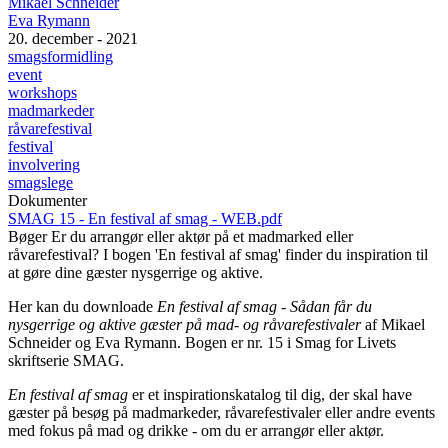
Mikael Schneider
Eva Rymann
20. december - 2021
smagsformidling
event
workshops
madmarkeder
råvarefestival
festival
involvering
smagslege
Dokumenter
SMAG 15 - En festival af smag - WEB.pdf
Bøger
Er du arrangør eller aktør på et madmarked eller
råvarefestival? I bogen 'En festival af smag' finder du inspiration til
at gøre dine gæster nysgerrige og aktive.
Her kan du downloade
En festival af smag - Sådan får du
nysgerrige og aktive gæster på mad- og råvarefestivaler
af Mikael
Schneider og Eva Rymann. Bogen er nr. 15 i Smag for Livets
skriftserie SMAG.
En festival af smag
er et inspirationskatalog til dig, der skal have
gæster på besøg på madmarkeder, råvarefestivaler eller andre events
med fokus på mad og drikke - om du er arrangør eller aktør.