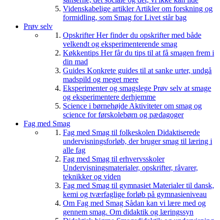
Videnskabelige artikler
Artikler om forskning og
formidling, som Smag for Livet står bag
Prøv selv
Opskrifter
Her finder du opskrifter med både
velkendt og eksperimenterende smag
Køkkentips
Her får du tips til at få smagen frem i
din mad
Guides
Konkrete guides til at sanke urter, undgå
madspild og meget mere
Eksperimenter og smagslege
Prøv selv at smage
og eksperimentere derhjemme
Science i børnehøjde
Aktiviteter om smag og
science for førskolebørn og pædagoger
Fag med Smag
Fag med Smag til folkeskolen
Didaktiserede
undervisningsforløb, der bruger smag til læring i
alle fag
Fag med Smag til erhvervsskoler
Undervisningsmaterialer, opskrifter, råvarer,
teknikker og viden
Fag med Smag til gymnasiet
Materialer til dansk,
kemi og tværfaglige forløb på gymnasieniveau
Om Fag med Smag
Sådan kan vi lære med og
gennem smag. Om didaktik og læringssyn