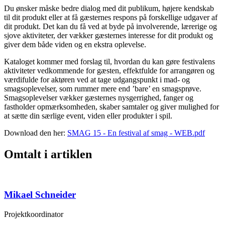
Du ønsker måske bedre dialog med dit publikum, højere kendskab
til dit produkt eller at få gæsternes respons på forskellige udgaver af
dit produkt. Det kan du få ved at byde på involverende, lærerige og
sjove aktiviteter, der vækker gæsternes interesse for dit produkt og
giver dem både viden og en ekstra oplevelse.
Kataloget kommer med forslag til, hvordan du kan gøre festivalens
aktiviteter vedkommende for gæsten, effektfulde for arrangøren og
værdifulde for aktøren ved at tage udgangspunkt i mad- og
smagsoplevelser, som rummer mere end ’bare’ en smagsprøve.
Smagsoplevelser vækker gæsternes nysgerrighed, fanger og
fastholder opmærksomheden, skaber samtaler og giver mulighed for
at sætte din særlige event, viden eller produkter i spil.
Download den her:
SMAG 15 - En festival af smag - WEB.pdf
Omtalt i artiklen
Mikael Schneider
Projektkoordinator