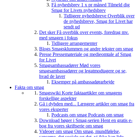
Få nyhedsbrev 1 x pr måned
Tilmeld dig
Smag for Livets nyhedsbrev
Tidligere nyhedsbreve
Overblik over
de nyhedsbreve, Smag for Livet har
sendt ud
Det sker
Få overblik over events, foredrag mv.
med smagen i fokus
Tidligere arrangementer
Blogs
Smagsklummen og andre tekster om smag
Presse
Pressemateriale og medieomtale af Smag
for Livet
Smagsambassadører
Mød vores
smagsambassadører og legatmodtagere og se,
hvad de laver
Eksemper på ambassadørarbejde
Fakta om smag
Smagswiki
Korte faktaartikler om smagens
forskellige aspekter
Gå i dybden med...
Længere artikler om smag fra
vores eksperter
Podcasts om smag
Podcasts om smag
Download bøger i Smag-serien
Hent en gratis e-
bog fra vores skriftserie om smag
Videoer om smag
Om smag, mundfølelse,
sanserne, det sociale og det, vi ikke kan lide