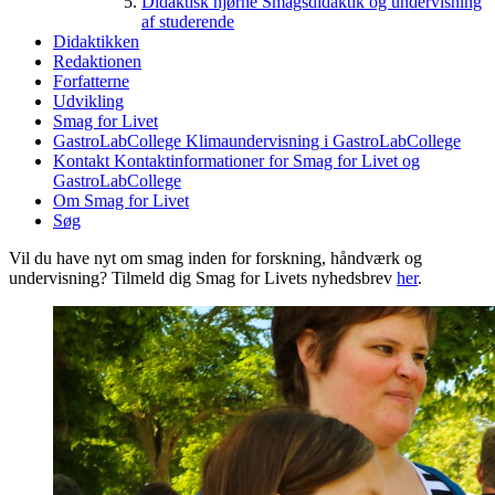
Didaktisk hjørne
Smagsdidaktik og undervisning
af studerende
Didaktikken
Redaktionen
Forfatterne
Udvikling
Smag for Livet
GastroLabCollege
Klimaundervisning i GastroLabCollege
Kontakt
Kontaktinformationer for Smag for Livet og
GastroLabCollege
Om Smag for Livet
Søg
Vil du have nyt om smag inden for forskning, håndværk og
undervisning? Tilmeld dig Smag for Livets nyhedsbrev
her
.