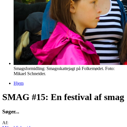
Smagsformidling: Smagsskattejagt på Folkemødet. Foto:
Mikael Schneider.
Hjem
Du er her
SMAG #15: En festival af smag
S
ø
g
e
r
.
.
.
Af: