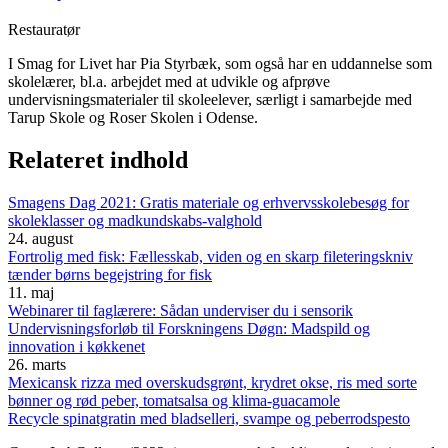
Restauratør
I Smag for Livet har Pia Styrbæk, som også har en uddannelse som
skolelærer, bl.a. arbejdet med at udvikle og afprøve
undervisningsmaterialer til skoleelever, særligt i samarbejde med
Tarup Skole og Roser Skolen i Odense.
Relateret indhold
Smagens Dag 2021: Gratis materiale og erhvervsskolebesøg for
skoleklasser og madkundskabs-valghold
24. august
Fortrolig med fisk: Fællesskab, viden og en skarp fileteringskniv
tænder børns begejstring for fisk
11. maj
Webinarer til faglærere: Sådan underviser du i sensorik
Undervisningsforløb til Forskningens Døgn: Madspild og
innovation i køkkenet
26. marts
Mexicansk rizza med overskudsgrønt, krydret okse, ris med sorte
bønner og rød peber, tomatsalsa og klima-guacamole
Recycle spinatgratin med bladselleri, svampe og peberrodspesto