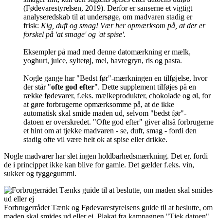
(Fødevarestyrelsen, 2019). Derfor er sanserne et vigtigt
analyseredskab til at undersøge, om madvaren stadig er
frisk:
Kig, duft og smag!
Vær her opmærksom på, at der er
forskel på 'at smage' og 'at spise'.
Eksempler på mad med denne datomærkning er mælk,
yoghurt, juice, syltetøj, mel, havregryn, ris og pasta.
Nogle gange har "Bedst før"-mærkningen en tilføjelse, hvor
der står "
ofte god efter
". Dette supplement tilføjes på en
række fødevarer, f.eks. mælkeprodukter, chokolade og øl, for
at gøre forbrugerne opmærksomme på, at de ikke
automatisk skal smide maden ud, selvom "bedst før"-
datoen
er overskredet. "Ofte god efter" giver altså forbrugerne
et hint om at tjekke madvaren - se, duft, smag - fordi den
stadig ofte vil være helt ok at spise eller drikke.
Nogle madvarer har slet ingen holdbarhedsmærkning. Det er, fordi
de i princippet ikke kan blive for gamle. Det gælder f.eks. vin,
sukker og tyggegummi.
Forbrugerrådet Tænk og Fødevarestyrelsens guide til at beslutte, om
maden skal smides ud eller ej. Plakat fra kampagnen "Tjek datoen".