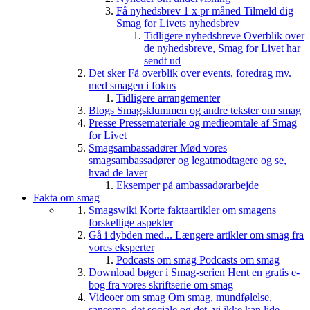
Få nyhedsbrev 1 x pr måned
Tilmeld dig
Smag for Livets nyhedsbrev
Tidligere nyhedsbreve
Overblik over
de nyhedsbreve, Smag for Livet har
sendt ud
Det sker
Få overblik over events, foredrag mv.
med smagen i fokus
Tidligere arrangementer
Blogs
Smagsklummen og andre tekster om smag
Presse
Pressemateriale og medieomtale af Smag
for Livet
Smagsambassadører
Mød vores
smagsambassadører og legatmodtagere og se,
hvad de laver
Eksemper på ambassadørarbejde
Fakta om smag
Smagswiki
Korte faktaartikler om smagens
forskellige aspekter
Gå i dybden med...
Længere artikler om smag fra
vores eksperter
Podcasts om smag
Podcasts om smag
Download bøger i Smag-serien
Hent en gratis e-
bog fra vores skriftserie om smag
Videoer om smag
Om smag, mundfølelse,
sanserne, det sociale og det, vi ikke kan lide