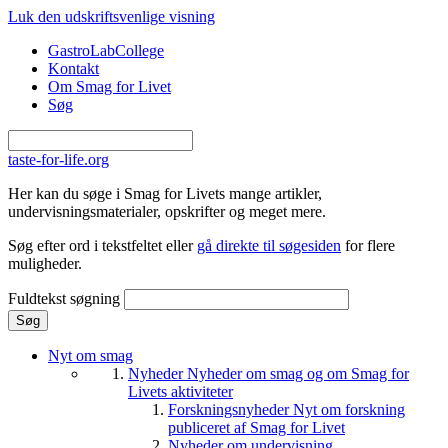
Gå til hovedindhold
Luk den udskriftsvenlige visning
GastroLabCollege
Kontakt
Om Smag for Livet
Søg
taste-for-life.org
Her kan du søge i Smag for Livets mange artikler,
undervisningsmaterialer, opskrifter og meget mere.
Søg efter ord i tekstfeltet eller
gå direkte til søgesiden
for flere
muligheder.
Fuldtekst søgning
Nyt om smag
Nyheder
Nyheder om smag og om Smag for
Livets aktiviteter
Forskningsnyheder
Nyt om forskning
publiceret af Smag for Livet
Nyheder om undervisning