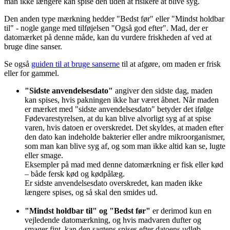
man ikke længere kan spise den uden at risikere at blive syg.
Den anden type mærkning hedder "Bedst før" eller "Mindst holdbar
til" - nogle gange med tilføjelsen "Også god efter". Mad, der er
datomærket på denne måde, kan du vurdere friskheden af ved at
bruge dine sanser.
Se også
guiden til at bruge sanserne
til at afgøre, om maden er frisk
eller for gammel.
"Sidste anvendelsesdato"
angiver den sidste dag, maden
kan spises, hvis pakningen ikke har været åbnet. Når maden
er mærket med "sidste anvendelsesdato" betyder det ifølge
Fødevarestyrelsen, at du kan blive alvorligt syg af at spise
varen, hvis datoen er overskredet. Det skyldes, at maden efter
den dato kan indeholde bakterier eller andre mikroorganismer,
som man kan blive syg af, og som man ikke altid kan se, lugte
eller smage.
Eksempler på mad med denne datomærkning er fisk eller kød
– både fersk kød og kødpålæg.
Er sidste anvendelsesdato overskredet, kan maden ikke
længere spises, og så skal den smides ud.
"Mindst holdbar til" og "Bedst før"
er derimod kun en
vejledende datomærkning, og hvis madvaren dufter og
smager fint, kan den sagtens spises efter datoens udløb