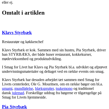
eller ej.
Omtalt i artiklen
Klavs Styrbæk
Restauratør og køkkenchef
Klavs Styrbæk er kok. Sammen med sin hustru, Pia Styrbæk, driver
han STYRBÆKS, der både huser restaurant, kokkekurser,
mødevirksomhed og produktudvikling.
I Smag for Livet har Klavs og Pia Styrbæk bl.a. udviklet og afprøvet
undervisningsmaterialer og deltaget ved en række events om smag.
Klavs Styrbæk har desuden arbejdet tæt sammen med Smag for
Livets centerleder, Ole G. Mouritsen, om en række bøger om bl.a.
umami
,
mundfølelse
,
blæksprutter
,
tsukemono
og traditionel
dansk
julemad
. Forskellige uddrag fra bøgerne er tilgængelige på
Smag for Livets hjemmeside.
Pia Styrbæk