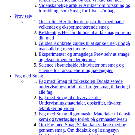
Videnskabelige artikler
Artikler om forskning og
formidling, som Smag for Livet står bag
Prøv selv
Opskrifter
Her finder du opskrifter med både
velkendt og eksperimenterende smag
Køkkentips
Her får du tips til at få smagen frem i
din mad
Guides
Konkrete guides til at sanke urter, undgå
madspild og meget mere
Eksperimenter og smagslege
Prøv selv at smage
og eksperimentere derhjemme
Science i børnehøjde
Aktiviteter om smag og
science for førskolebørn og pædagoger
Fag med Smag
Fag med Smag til folkeskolen
Didaktiserede
undervisningsforløb, der bruger smag til læring i
alle fag
Fag med Smag til erhvervsskoler
Undervisningsmaterialer, opskrifter, råvarer,
teknikker og viden
Fag med Smag til gymnasiet
Materialer til dansk,
kemi og tværfaglige forløb på gymnasieniveau
Om Fag med Smag
Sådan kan vi lære med og
gennem smag. Om didaktik og læringssyn