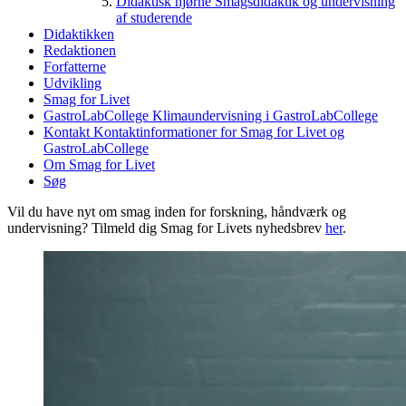
Didaktisk hjørne
Smagsdidaktik og undervisning
af studerende
Didaktikken
Redaktionen
Forfatterne
Udvikling
Smag for Livet
GastroLabCollege
Klimaundervisning i GastroLabCollege
Kontakt
Kontaktinformationer for Smag for Livet og
GastroLabCollege
Om Smag for Livet
Søg
Vil du have nyt om smag inden for forskning, håndværk og
undervisning? Tilmeld dig Smag for Livets nyhedsbrev
her
.