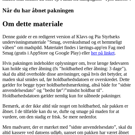
Når du har åbnet pakningen
Om dette materiale
Denne guide er en redigeret version af Klavs og Pia Styrbæks
undervisningsmateriale "Smag, overskudsmad og et hemmeligt
våben" om madspild. Materialet findes i lærings-app'en Fag med
Smag (gratis i AppStore og Google Play) eller
her på linket
.
Hvis pakningen indeholder oplysninger om, hvor længe fødevaren
kan holde sig efter åbning (fx "holdbarhed efter åbning: 3 dage"),
skal du altid overholde disse anvisninger, også hvis det betyder, at
maden skal smides ud, før holdbarhedsdatoen er overskredet. Dette
gælder for begge typer holdbarhedsmærkning, altså både for "sidste
anvendelsesdato" og "bedst før"/"mindst holdbar til".
Holdbarhedsdatoen gælder nemlig kun for uåbnede pakninger.
Bemærk, at der ikke altid står noget om holdbarhed, når pakken er
åbnet. I de tilfælde kan du se, dufte og smage på maden for at
vurdere, om den stadig er frisk. Se mere nedenfor.
Men madvarer, der er mærket med ”sidste anvendelsesdato”, skal du
altid kassere ved datoens udløb, uanset om pakken har været åbnet