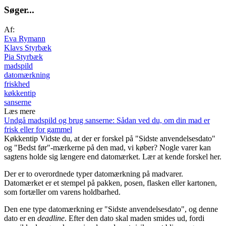
S
ø
g
e
r
.
.
.
Af:
Eva Rymann
Klavs Styrbæk
Pia Styrbæk
madspild
datomærkning
friskhed
køkkentip
sanserne
Læs mere
Undgå madspild og brug sanserne: Sådan ved du, om din mad er
frisk eller for gammel
Køkkentip
Vidste du, at der er forskel på "Sidste anvendelsesdato"
og "Bedst før"-mærkerne på den mad, vi køber? Nogle varer kan
sagtens holde sig længere end datomærket. Lær at kende forskel her.
Der er to overordnede typer datomærkning på madvarer.
Datomærket er et stempel på pakken, posen, flasken eller kartonen,
som fortæller om varens holdbarhed.
Den ene type datomærkning er "Sidste anvendelsesdato", og denne
dato er en
deadline
. Efter den dato skal maden smides ud, fordi