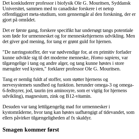
Det konkluderer professor i biofysik Ole G. Mouritsen, Syddansk
Universitet, sammen med to canadiske forskere i et netop
offentliggjort meta-studium, som gennemgår al den forskning, der er
gjort på området.
Det er første gang, forskere specifikt har undersøgt tangs potentiale
som føde for urmennesket og for menneskehjernens udvikling. Men
det giver god mening, for tang er grønt guld for hjernen.
"De næringsstoffer, der var nødvendige for, at en primitiv forfader
kunne udvikle sig til det moderne menneske,
Homo sapiens,
var
tilgængelige i tang og andre alger, og tang kunne høstes i store
mængder ved kysten," forklarer professor Ole G. Mouritsen.
Tang er nemlig fuldt af stoffer, som støtter hjernens og
nervesystemets sundhed og funktion. herunder omega-3 og omega-
6-fedtsyrer, jod, taurin (en aminosyre, som er vigtig for hjernens
udvikling), magnesium, zink og B12-vitamin.
Desuden var tang lettilgængelig mad for urmennesker i
kystområderne, hvor tang kan høstes uafhængigt af tidevandet, som
ellers påvirker tilgængeligheden af fx skaldyr.
Smagen kommer først