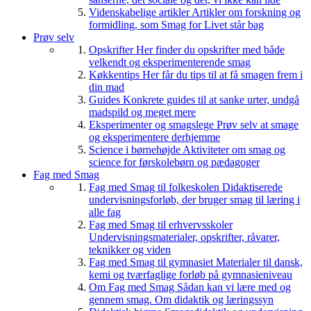
Videnskabelige artikler
Artikler om forskning og
formidling, som Smag for Livet står bag
Prøv selv
Opskrifter
Her finder du opskrifter med både
velkendt og eksperimenterende smag
Køkkentips
Her får du tips til at få smagen frem i
din mad
Guides
Konkrete guides til at sanke urter, undgå
madspild og meget mere
Eksperimenter og smagslege
Prøv selv at smage
og eksperimentere derhjemme
Science i børnehøjde
Aktiviteter om smag og
science for førskolebørn og pædagoger
Fag med Smag
Fag med Smag til folkeskolen
Didaktiserede
undervisningsforløb, der bruger smag til læring i
alle fag
Fag med Smag til erhvervsskoler
Undervisningsmaterialer, opskrifter, råvarer,
teknikker og viden
Fag med Smag til gymnasiet
Materialer til dansk,
kemi og tværfaglige forløb på gymnasieniveau
Om Fag med Smag
Sådan kan vi lære med og
gennem smag. Om didaktik og læringssyn