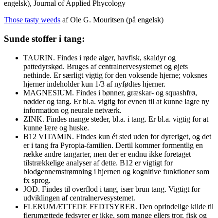
engelsk), Journal of Applied Phycology
Those tasty weeds
af Ole G. Mouritsen (på engelsk)
Sunde stoffer i tang:
TAURIN. Findes i røde alger, havfisk, skaldyr og
pattedyrskød. Bruges af centralnervesystemet og øjets
nethinde. Er særligt vigtig for den voksende hjerne; voksnes
hjerner indeholder kun 1/3 af nyfødtes hjerner.
MAGNESIUM. Findes i bønner, græskar- og squashfrø,
nødder og tang. Er bl.a. vigtig for evnen til at kunne lagre ny
information og neurale netværk.
ZINK. Findes mange steder, bl.a. i tang. Er bl.a. vigtig for at
kunne lære og huske.
B12 VITAMIN. Findes kun ét sted uden for dyreriget, og det
er i tang fra Pyropia-familien. Dertil kommer formentlig en
række andre tangarter, men der er endnu ikke foretaget
tilstrækkelige analyser af dette. B12 er vigtigt for
blodgennemstrømning i hjernen og kognitive funktioner som
fx sprog.
JOD. Findes til overflod i tang, især brun tang. Vigtigt for
udviklingen af centralnervesystemet.
FLERUMÆTTEDE FEDTSYRER. Den oprindelige kilde til
flerumættede fedsyrer er ikke, som mange ellers tror, fisk og