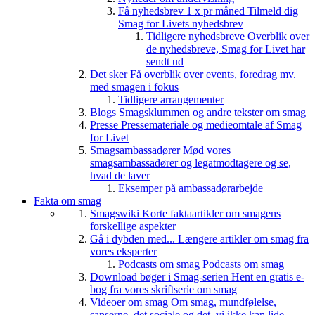
Få nyhedsbrev 1 x pr måned
Tilmeld dig
Smag for Livets nyhedsbrev
Tidligere nyhedsbreve
Overblik over
de nyhedsbreve, Smag for Livet har
sendt ud
Det sker
Få overblik over events, foredrag mv.
med smagen i fokus
Tidligere arrangementer
Blogs
Smagsklummen og andre tekster om smag
Presse
Pressemateriale og medieomtale af Smag
for Livet
Smagsambassadører
Mød vores
smagsambassadører og legatmodtagere og se,
hvad de laver
Eksemper på ambassadørarbejde
Fakta om smag
Smagswiki
Korte faktaartikler om smagens
forskellige aspekter
Gå i dybden med...
Længere artikler om smag fra
vores eksperter
Podcasts om smag
Podcasts om smag
Download bøger i Smag-serien
Hent en gratis e-
bog fra vores skriftserie om smag
Videoer om smag
Om smag, mundfølelse,
sanserne, det sociale og det, vi ikke kan lide