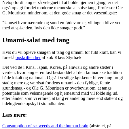
Netop fordi tang er så velegnet til at holde hjernen i gang, er det
også oplagt for det moderne menneske at spise tang. Professor Ole
G. Mouritsen minder om, at den gode smag er det væsentligste:
"Uanset hvor nærende og sund en fødevare er, vil ingen blive ved
med at spise den, hvis den ikke smager godt."
Umami-salat med tang
Hvis du vil opleve smagen af tang og umami for fuld kraft, kan vi
foreslå
opskriften her
af kok Klavs Styrbæk.
Det ved de i Kina, Japan, Korea, på Hawaii og andre steder i
verden, hvor tang er en fast bestanddel af den kulinariske tradition
både lokalt og nationalt. Også i vestlige køkkener bliver tang brugt
stadig mere og værdsat for dens umami - den fyldige, femte
grundsmag - og Ole G. Mouritsen er overbevist om, at tangs
potentiale som velsmagende og hjernesund mad vil folde sig ud,
efterhånden som vi erfarer, at tang er andet og mere end slattent og
ildelugtende opskyl i strandkanten.
Læs mere:
Consumption of seaweeds and the human brain
(abstract, på