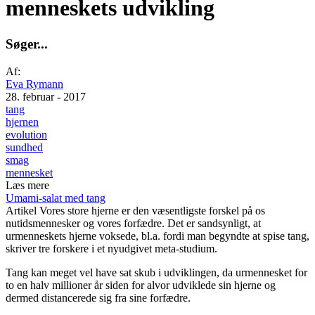
menneskets udvikling
S
ø
g
e
r
.
.
.
Af:
Eva Rymann
28. februar - 2017
tang
hjernen
evolution
sundhed
smag
mennesket
Læs mere
Umami-salat med tang
Artikel
Vores store hjerne er den væsentligste forskel på os
nutidsmennesker og vores forfædre. Det er sandsynligt, at
urmenneskets hjerne voksede, bl.a. fordi man begyndte at spise tang,
skriver tre forskere i et nyudgivet meta-studium.
Tang kan meget vel have sat skub i udviklingen, da urmennesket for
to en halv millioner år siden for alvor udviklede sin hjerne og
dermed distancerede sig fra sine forfædre.