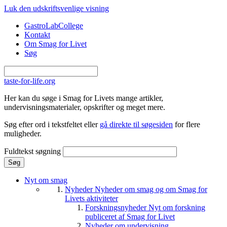
Gå til hovedindhold
Luk den udskriftsvenlige visning
GastroLabCollege
Kontakt
Om Smag for Livet
Søg
taste-for-life.org
Her kan du søge i Smag for Livets mange artikler,
undervisningsmaterialer, opskrifter og meget mere.
Søg efter ord i tekstfeltet eller
gå direkte til søgesiden
for flere
muligheder.
Fuldtekst søgning
Nyt om smag
Nyheder
Nyheder om smag og om Smag for
Livets aktiviteter
Forskningsnyheder
Nyt om forskning
publiceret af Smag for Livet
Nyheder om undervisning