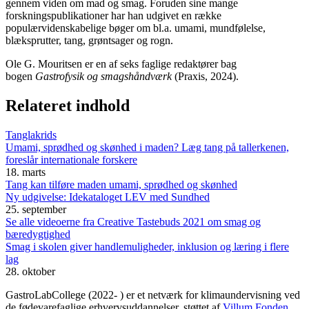
gennem viden om mad og smag. Foruden sine mange
forskningspublikationer har han udgivet en række
populærvidenskabelige bøger om bl.a. umami, mundfølelse,
blæksprutter, tang, grøntsager og rogn.
Ole G. Mouritsen er en af seks faglige redaktører bag
bogen
Gastrofysik og smagshåndværk
(Praxis, 2024).
Relateret indhold
Tanglakrids
Umami, sprødhed og skønhed i maden? Læg tang på tallerkenen,
foreslår internationale forskere
18. marts
Tang kan tilføre maden umami, sprødhed og skønhed
Ny udgivelse: Idekataloget LEV med Sundhed
25. september
Se alle videoerne fra Creative Tastebuds 2021 om smag og
bæredygtighed
Smag i skolen giver handlemuligheder, inklusion og læring i flere
lag
28. oktober
GastroLabCollege (2022- ) er et netværk for klimaundervisning ved
de fødevarefaglige erhvervsuddannelser, støttet af
Villum Fonden
.