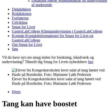
Didaktisk hjørne
Smagsdidaktik og undervisning
af studerende
Didaktikken
Redaktionen
Forfatterne
Udvikling
Smag for Livet
GastroLabCollege
Klimaundervisning i GastroLabCollege
Kontakt
Kontaktinformationer for Smag for Livet og
GastroLabCollege
Om Smag for Livet
Søg
Vil du have nyt om smag inden for forskning, håndværk og
undervisning? Tilmeld dig Smag for Livets nyhedsbrev
her
.
Elever fra Kongeskærskolen laver salat af tang høstet ved
Hasle på Bornholm. Foto: Marianne Løth Pedersen
Hjem
Du er her
Tang kan have boostet