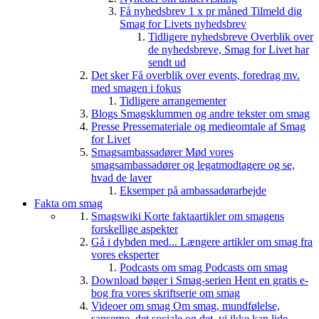
Få nyhedsbrev 1 x pr måned
Tilmeld dig
Smag for Livets nyhedsbrev
Tidligere nyhedsbreve
Overblik over
de nyhedsbreve, Smag for Livet har
sendt ud
Det sker
Få overblik over events, foredrag mv.
med smagen i fokus
Tidligere arrangementer
Blogs
Smagsklummen og andre tekster om smag
Presse
Pressemateriale og medieomtale af Smag
for Livet
Smagsambassadører
Mød vores
smagsambassadører og legatmodtagere og se,
hvad de laver
Eksemper på ambassadørarbejde
Fakta om smag
Smagswiki
Korte faktaartikler om smagens
forskellige aspekter
Gå i dybden med...
Længere artikler om smag fra
vores eksperter
Podcasts om smag
Podcasts om smag
Download bøger i Smag-serien
Hent en gratis e-
bog fra vores skriftserie om smag
Videoer om smag
Om smag, mundfølelse,
sanserne, det sociale og det, vi ikke kan lide