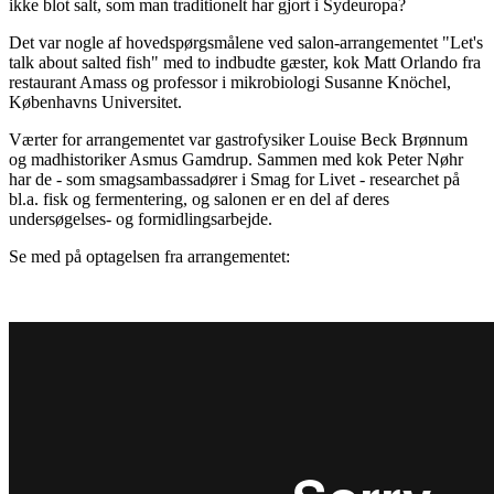
ikke blot salt, som man traditionelt har gjort i Sydeuropa?
Det var nogle af hovedspørgsmålene ved salon-arrangementet "Let's
talk about salted fish" med to indbudte gæster, kok Matt Orlando fra
restaurant Amass og professor i mikrobiologi Susanne Knöchel,
Københavns Universitet.
Værter for arrangementet var gastrofysiker Louise Beck Brønnum
og madhistoriker Asmus Gamdrup. Sammen med kok Peter Nøhr
har de - som smagsambassadører i Smag for Livet - researchet på
bl.a. fisk og fermentering, og salonen er en del af deres
undersøgelses- og formidlingsarbejde.
Se med på optagelsen fra arrangementet: