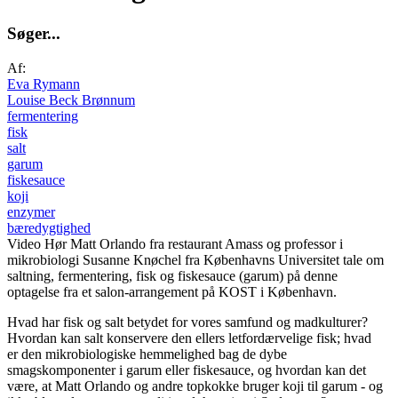
S
ø
g
e
r
.
.
.
Af:
Eva Rymann
Louise Beck Brønnum
fermentering
fisk
salt
garum
fiskesauce
koji
enzymer
bæredygtighed
Video
Hør Matt Orlando fra restaurant Amass og professor i
mikrobiologi Susanne Knøchel fra Københavns Universitet tale om
saltning, fermentering, fisk og fiskesauce (garum) på denne
optagelse fra et salon-arrangement på KOST i København.
Hvad har fisk og salt betydet for vores samfund og madkulturer?
Hvordan kan salt konservere den ellers letfordærvelige fisk; hvad
er den mikrobiologiske hemmelighed bag de dybe
smagskomponenter i garum eller fiskesauce, og hvordan kan det
være, at Matt Orlando og andre topkokke bruger koji til garum - og