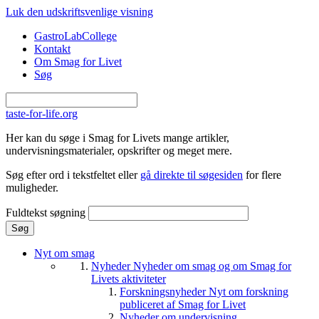
Gå til hovedindhold
Luk den udskriftsvenlige visning
GastroLabCollege
Kontakt
Om Smag for Livet
Søg
taste-for-life.org
Her kan du søge i Smag for Livets mange artikler,
undervisningsmaterialer, opskrifter og meget mere.
Søg efter ord i tekstfeltet eller
gå direkte til søgesiden
for flere
muligheder.
Fuldtekst søgning
Nyt om smag
Nyheder
Nyheder om smag og om Smag for
Livets aktiviteter
Forskningsnyheder
Nyt om forskning
publiceret af Smag for Livet
Nyheder om undervisning