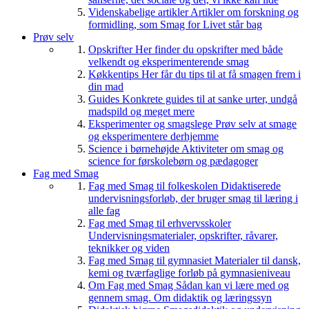
Videnskabelige artikler
Artikler om forskning og
formidling, som Smag for Livet står bag
Prøv selv
Opskrifter
Her finder du opskrifter med både
velkendt og eksperimenterende smag
Køkkentips
Her får du tips til at få smagen frem i
din mad
Guides
Konkrete guides til at sanke urter, undgå
madspild og meget mere
Eksperimenter og smagslege
Prøv selv at smage
og eksperimentere derhjemme
Science i børnehøjde
Aktiviteter om smag og
science for førskolebørn og pædagoger
Fag med Smag
Fag med Smag til folkeskolen
Didaktiserede
undervisningsforløb, der bruger smag til læring i
alle fag
Fag med Smag til erhvervsskoler
Undervisningsmaterialer, opskrifter, råvarer,
teknikker og viden
Fag med Smag til gymnasiet
Materialer til dansk,
kemi og tværfaglige forløb på gymnasieniveau
Om Fag med Smag
Sådan kan vi lære med og
gennem smag. Om didaktik og læringssyn