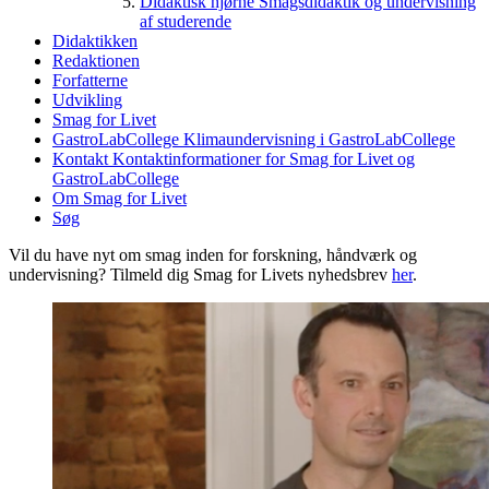
Didaktisk hjørne
Smagsdidaktik og undervisning
af studerende
Didaktikken
Redaktionen
Forfatterne
Udvikling
Smag for Livet
GastroLabCollege
Klimaundervisning i GastroLabCollege
Kontakt
Kontaktinformationer for Smag for Livet og
GastroLabCollege
Om Smag for Livet
Søg
Vil du have nyt om smag inden for forskning, håndværk og
undervisning? Tilmeld dig Smag for Livets nyhedsbrev
her
.