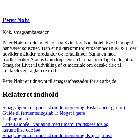
Peter Nøhr
Kok, smagsambassadør
Peter Nøhr er uddannet kok fra Svinkløv Badehotel, hvor han også
har været souschef. Han er nu direktør for virksomheden KOST, der
udvikler måltider, produkter og fortællinger. Sammen med
madhistoriker Asmus Gamdrup Jensen har han modtaget et legat fra
Smag for Livet til udvikling af et materiale om danske fisk til
kokkeelever, faglærere m.fl.
Peter Nøhr er udnævnt til smagsambassadør for sit arbejde.
Relateret indhold
Smagslågen - en podcast om fermentering: Fiskesauce (garum)
Guide til fermenteringslab 1: Noget i gære
Koji og miso
Tarte flambée - variation med umami fra fiskesauce og
karamelliserede løg
Smagslågen - en podcast om fermentering: Koji og miso