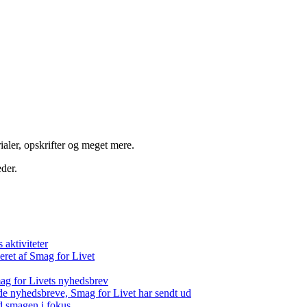
aler, opskrifter og meget mere.
der.
aktiviteter
eret af Smag for Livet
ag for Livets nyhedsbrev
de nyhedsbreve, Smag for Livet har sendt ud
d smagen i fokus