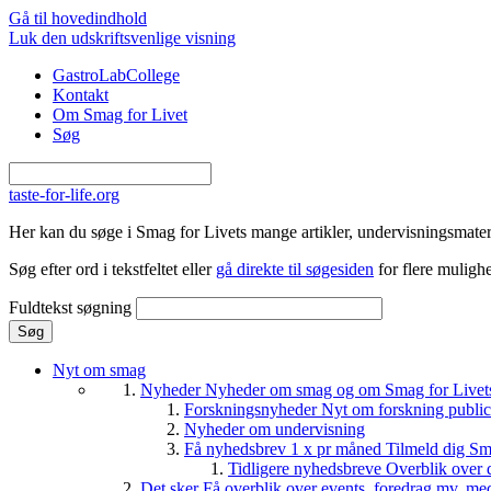
Gå til hovedindhold
Luk den udskriftsvenlige visning
GastroLabCollege
Kontakt
Om Smag for Livet
Søg
taste-for-life.org
Her kan du søge i Smag for Livets mange artikler, undervisningsmateri
Søg efter ord i tekstfeltet eller
gå direkte til søgesiden
for flere mulighe
Fuldtekst søgning
Nyt om smag
Nyheder
Nyheder om smag og om Smag for Livets 
Forskningsnyheder
Nyt om forskning public
Nyheder om undervisning
Få nyhedsbrev 1 x pr måned
Tilmeld dig Sm
Tidligere nyhedsbreve
Overblik over 
Det sker
Få overblik over events, foredrag mv. me