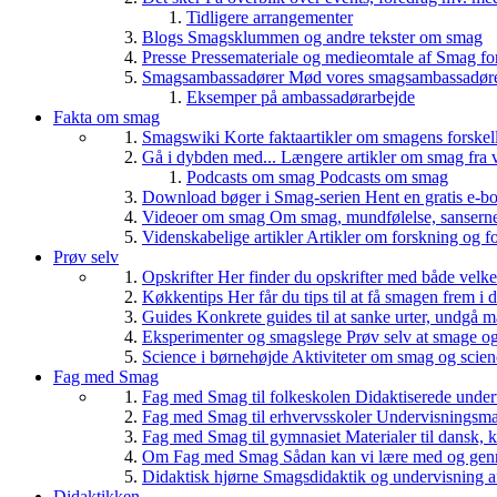
Tidligere arrangementer
Blogs
Smagsklummen og andre tekster om smag
Presse
Pressemateriale og medieomtale af Smag fo
Smagsambassadører
Mød vores smagsambassadører
Eksemper på ambassadørarbejde
Fakta om smag
Smagswiki
Korte faktaartikler om smagens forskel
Gå i dybden med...
Længere artikler om smag fra v
Podcasts om smag
Podcasts om smag
Download bøger i Smag-serien
Hent en gratis e-bo
Videoer om smag
Om smag, mundfølelse, sanserne, 
Videnskabelige artikler
Artikler om forskning og f
Prøv selv
Opskrifter
Her finder du opskrifter med både vel
Køkkentips
Her får du tips til at få smagen frem i
Guides
Konkrete guides til at sanke urter, undgå 
Eksperimenter og smagslege
Prøv selv at smage o
Science i børnehøjde
Aktiviteter om smag og scie
Fag med Smag
Fag med Smag til folkeskolen
Didaktiserede underv
Fag med Smag til erhvervsskoler
Undervisningsmate
Fag med Smag til gymnasiet
Materialer til dansk,
Om Fag med Smag
Sådan kan vi lære med og gen
Didaktisk hjørne
Smagsdidaktik og undervisning a
Didaktikken