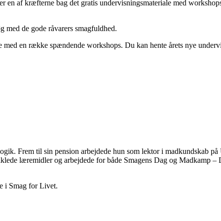
r en af kræfterne bag det gratis undervisningsmateriale med workshops, 
sløg med de gode råvarers smagfuldhed.
teriale med en række spændende workshops. Du kan hente årets nye under
ogik. Frem til sin pension arbejdede hun som lektor i madkundskab p
iklede læremidler og arbejdede for både Smagens Dag og Madkamp – DM
e i Smag for Livet.