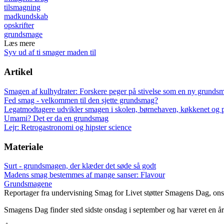
tilsmagning
madkundskab
opskrifter
grundsmage
Læs mere
Syv ud af ti smager maden til
Artikel
Smagen af kulhydrater: Forskere peger på stivelse som en ny grunds
Fed smag - velkommen til den sjette grundsmag?
Legatmodtagere udvikler smagen i skolen, børnehaven, køkkenet og 
Umami? Det er da en grundsmag
Lejr: Retrogastronomi og hipster science
Materiale
Surt - grundsmagen, der klæder det søde så godt
Madens smag bestemmes af mange sanser: Flavour
Grundsmagene
Reportager fra undervisning
Smag for Livet støtter Smagens Dag, ons
Smagens Dag finder sted sidste onsdag i september og har været en år