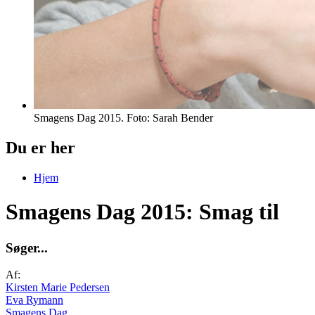
Smagens Dag 2015. Foto: Sarah Bender
Du er her
Hjem
Smagens Dag 2015: Smag til
S
ø
g
e
r
.
.
.
Af:
Kirsten Marie Pedersen
Eva Rymann
Smagens Dag