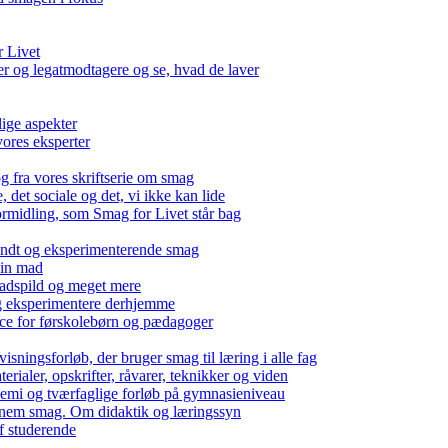
r Livet
 og legatmodtagere og se, hvad de laver
lige aspekter
ores eksperter
g fra vores skriftserie om smag
det sociale og det, vi ikke kan lide
ormidling, som Smag for Livet står bag
kendt og eksperimenterende smag
 din mad
madspild og meget mere
g eksperimentere derhjemme
nce for førskolebørn og pædagoger
isningsforløb, der bruger smag til læring i alle fag
rialer, opskrifter, råvarer, teknikker og viden
 kemi og tværfaglige forløb på gymnasieniveau
nem smag. Om didaktik og læringssyn
f studerende